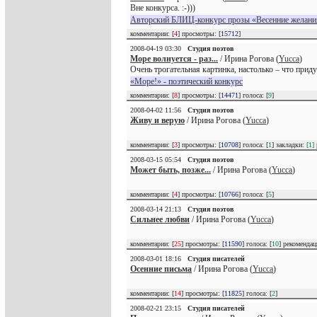
Вне конкурса. :-)))
Авторский БЛИЦ-конкурс прозы «Весенние желани
комментарии: [
4
] просмотры: [
15712
]
2008-04-19 03:30
Студия поэтов
Море волнуется - раз...
/ Ирина Рогова (
Yucca
)
Очень трогательная картинка, настолько – что приду
«Море!» - поэтический конкурс
комментарии: [
8
] просмотры: [
14471
] голоса: [
9
]
2008-04-02 11:56
Студия поэтов
Живу и верую
/ Ирина Рогова (
Yucca
)
комментарии: [
3
] просмотры: [
10708
] голоса: [
1
] закладки:
[1]
2008-03-15 05:54
Студия поэтов
Может быть, позже...
/ Ирина Рогова (
Yucca
)
комментарии: [
4
] просмотры: [
10766
] голоса: [
5
]
2008-03-14 21:13
Студия поэтов
Сильнее любви
/ Ирина Рогова (
Yucca
)
комментарии: [
25
] просмотры: [
11590
] голоса: [
10
] рекоменда
2008-03-01 18:16
Студия писателей
Осенние письма
/ Ирина Рогова (
Yucca
)
комментарии: [
14
] просмотры: [
11825
] голоса: [
2
]
2008-02-21 23:15
Студия писателей