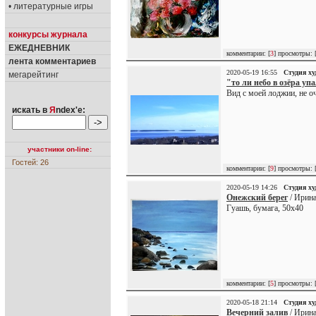
• литературные игры
конкурсы журнала
ЕЖЕДНЕВНИК
комментарии: [
3
] просмотры: 
лента комментариев
2020-05-19 16:55
Студия х
мегарейтинг
"то ли небо в озёра упа
Вид с моей лоджии, не оч
искать в
Я
ndex'е:
участники on-line:
Гостей: 26
комментарии: [
9
] просмотры: 
2020-05-19 14:26
Студия х
Онежский берег
/ Ирина
Гуашь, бумага, 50х40
комментарии: [
5
] просмотры: 
2020-05-18 21:14
Студия х
Вечерний залив
/ Ирина