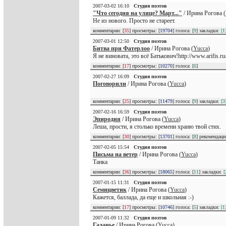
2007-03-02 16:10
Студия поэтов
"Что сегодня на улице? Март..."
/ Ирина Рогова (
Не из нового. Просто не стареет.
комментарии: [
35
] просмотры: [
19704
] голоса: [
9
] закладки:
[1
2007-03-01 12:50
Студия поэтов
Битва при Фатерлоо
/ Ирина Рогова (
Yucca
)
Я не виновата, это всё Батькович!http://www.arifis
комментарии: [
17
] просмотры: [
10270
] голоса: [
6
]
2007-02-27 16:09
Студия поэтов
Поговорили
/ Ирина Рогова (
Yucca
)
комментарии: [
25
] просмотры: [
11479
] голоса: [
9
] закладки:
[3
2007-02-16 16:59
Студия поэтов
Эпиродия
/ Ирина Рогова (
Yucca
)
Леша, прости, я столько времени храню твой стих.
комментарии: [
30
] просмотры: [
13701
] голоса: [
8
] рекомендац
2007-02-05 15:54
Студия поэтов
Письма на ветер
/ Ирина Рогова (
Yucca
)
Танка
комментарии: [
36
] просмотры: [
18065
] голоса: [
11
] закладки:
[
2007-01-15 11:31
Студия поэтов
Семицветик
/ Ирина Рогова (
Yucca
)
Кажется, баллада, да еще и школьная :-)
комментарии: [
17
] просмотры: [
10746
] голоса: [
5
] закладки:
[1
2007-01-09 11:32
Студия поэтов
Гаданье
/ Ирина Рогова (
Yucca
)