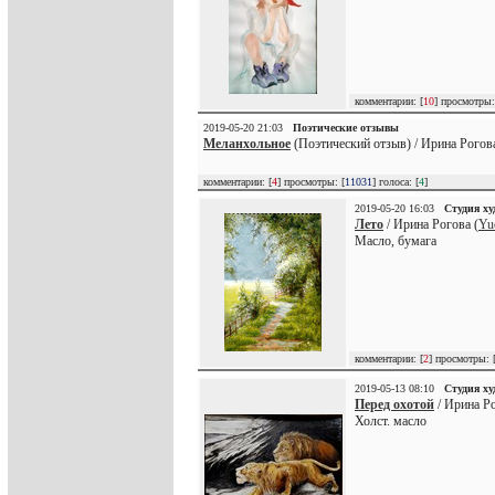
комментарии: [
10
] просмотры:
2019-05-20 21:03
Поэтические отзывы
Меланхольное
(Поэтический отзыв) / Ирина Рогова
комментарии: [
4
] просмотры: [
11031
] голоса: [
4
]
2019-05-20 16:03
Студия х
Лето
/ Ирина Рогова (
Yu
Масло, бумага
комментарии: [
2
] просмотры: 
2019-05-13 08:10
Студия х
Перед охотой
/ Ирина Ро
Холст. масло