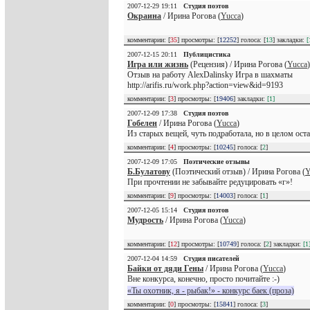
2007-12-29 19:11
Студия поэтов
Окраина
/ Ирина Рогова (
Yucca
)
комментарии: [
35
] просмотры: [
12252
] голоса: [
13
] закладки:
[
2007-12-15 20:11
Публицистика
Игра или жизнь
(Рецензия) / Ирина Рогова (
Yucca
)
Отзыв на работу AlexDalinsky Игра в шахматы
http://arifis.ru/work.php?action=view&id=9193
комментарии: [
3
] просмотры: [
19406
] закладки:
[1]
2007-12-09 17:38
Студия поэтов
Гобелен
/ Ирина Рогова (
Yucca
)
Из старых вещей, чуть подработала, но в целом ост
комментарии: [
4
] просмотры: [
10245
] голоса: [
2
]
2007-12-09 17:05
Поэтические отзывы
Б.Булатову
(Поэтический отзыв) / Ирина Рогова (
Y
При прочтении не забывайте редуцировать «г»!
комментарии: [
9
] просмотры: [
14003
] голоса: [
1
]
2007-12-05 15:14
Студия поэтов
Мудрость
/ Ирина Рогова (
Yucca
)
комментарии: [
12
] просмотры: [
10749
] голоса: [
2
] закладки:
[1
2007-12-04 14:59
Студия писателей
Байки от дяди Гены
/ Ирина Рогова (
Yucca
)
Вне конкурса, конечно, просто почитайте :-)
«Ты охотник, я - рыбак!» - конкурс баек (проза)
комментарии: [
0
] просмотры: [
15841
] голоса: [
3
]