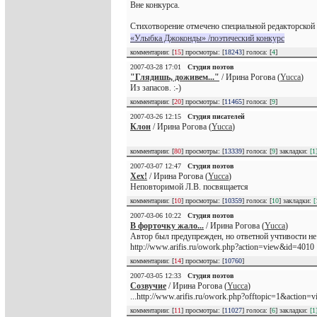
Вне конкурса.
Стихотворение отмечено специальной редакторской 
«Улыбка Джоконды» /поэтический конкурс
комментарии: [
15
] просмотры: [
18243
] голоса: [
4
]
2007-03-28 17:01
Студия поэтов
"Глядишь, доживем..."
/ Ирина Рогова (
Yucca
)
Из запасов. :-)
комментарии: [
20
] просмотры: [
11465
] голоса: [
9
]
2007-03-26 12:15
Студия писателей
Клон
/ Ирина Рогова (
Yucca
)
комментарии: [
80
] просмотры: [
13339
] голоса: [
9
] закладки:
[1
2007-03-07 12:47
Студия поэтов
Хех!
/ Ирина Рогова (
Yucca
)
Неповторимой Л.В. посвящается
комментарии: [
10
] просмотры: [
10359
] голоса: [
10
] закладки:
[
2007-03-06 10:22
Студия поэтов
В форточку жало...
/ Ирина Рогова (
Yucca
)
Автор был предупрежден, но ответной учтивости не
http://www.arifis.ru/owork.php?action=view&id=4010
комментарии: [
14
] просмотры: [
10760
]
2007-03-05 12:33
Студия поэтов
Созвучие
/ Ирина Рогова (
Yucca
)
...http://www.arifis.ru/owork.php?offtopic=1&action
комментарии: [
11
] просмотры: [
11027
] голоса: [
6
] закладки:
[1