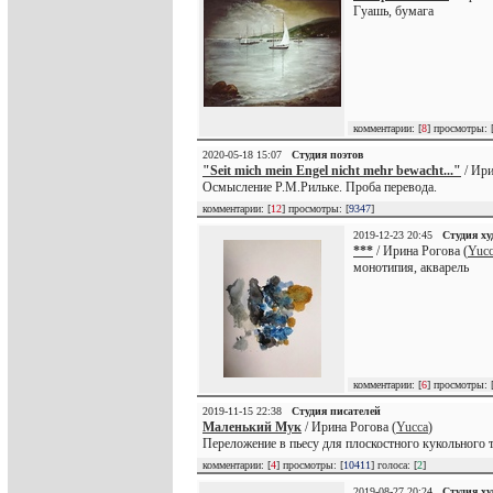
Гуашь, бумага
комментарии: [
8
] просмотры: 
2020-05-18 15:07
Студия поэтов
"Seit mich mein Engel nicht mehr bewacht..."
/ Ири
Осмысление Р.М.Рильке. Проба перевода.
комментарии: [
12
] просмотры: [
9347
]
2019-12-23 20:45
Студия х
***
/ Ирина Рогова (
Yuc
монотипия, акварель
комментарии: [
6
] просмотры: 
2019-11-15 22:38
Студия писателей
Маленький Мук
/ Ирина Рогова (
Yucca
)
Переложение в пьесу для плоскостного кукольного 
комментарии: [
4
] просмотры: [
10411
] голоса: [
2
]
2019-08-27 20:24
Студия х