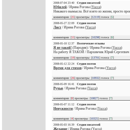
2008-07-04 23:40
Студия писателей
Юбилей
/ Ирина Рогова (
Yucca
)
Никакого вымысла. Всё взято из жизни, просто про
комментарии: [
25
] просмотры: [
12119
] голоса: [
5
]
2008-05-27 22:09
Студия поэтов
Лист
/ Ирина Рогова (
Yucca
)
комментарии: [
15
] просмотры: [
10298
] голоса: [
6
]
2008-05-18 12:37
Поэтические отзывы
Я не такой!
(Пародия) / Ирина Рогова (
Yucca
)
На работу Я ТАКОЙ / Пархимчик Юрий Сергеевич (te
комментарии: [
19
] просмотры: [
13701
] голоса: [
7
]
2008-05-12 22:24
Студия поэтов
Время для стихов
/ Ирина Рогова (
Yucca
)
комментарии: [
26
] просмотры: [
10932
] голоса: [
7
]
2008-05-09 16:41
Студия поэтов
Ручьи
/ Ирина Рогова (
Yucca
)
комментарии: [
8
] просмотры: [
10827
] голоса: [
7
]
2008-05-07 11:12
Студия поэтов
Ненужности
/ Ирина Рогова (
Yucca
)
комментарии: [
4
] просмотры: [
10325
] голоса: [
7
]
2008-05-03 16:39
Студия писателей
Желание
/ Ирина Рогова (
Yucca
)