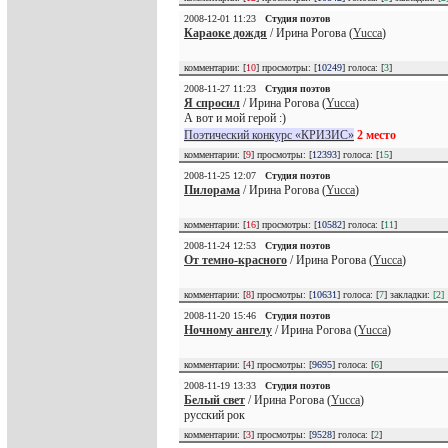
2008-12-01 11:23
Студия поэтов
Караоке дождя
/ Ирина Рогова (
Yucca
)
комментарии: [
10
] просмотры: [
10249
] голоса: [
3
]
2008-11-27 11:23
Студия поэтов
Я спросил
/ Ирина Рогова (
Yucca
)
А вот и мой герой :)
Поэтический конкурс «КРИЗИС»
2 место
комментарии: [
9
] просмотры: [
12393
] голоса: [
15
]
2008-11-25 12:07
Студия поэтов
Пилорама
/ Ирина Рогова (
Yucca
)
комментарии: [
16
] просмотры: [
10582
] голоса: [
11
]
2008-11-24 12:53
Студия поэтов
От темно-красного
/ Ирина Рогова (
Yucca
)
комментарии: [
8
] просмотры: [
10631
] голоса: [
7
] закладки:
[2]
2008-11-20 15:46
Студия поэтов
Ночному ангелу
/ Ирина Рогова (
Yucca
)
комментарии: [
4
] просмотры: [
9695
] голоса: [
6
]
2008-11-19 13:33
Студия поэтов
Белый свет
/ Ирина Рогова (
Yucca
)
русский рок
комментарии: [
3
] просмотры: [
9528
] голоса: [
2
]