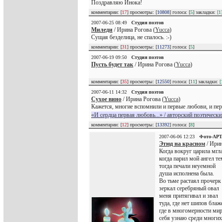
Поздравляю Инока!
комментарии: [
17
] просмотры: [
10808
] голоса: [
5
] закладки:
[1
2007-06-25 08:49
Студия поэтов
Миледи
/ Ирина Рогова (
Yucca
)
Сущая безделица, не спалось. :-)
комментарии: [
31
] просмотры: [
11273
] голоса: [
5
]
2007-06-19 09:50
Студия поэтов
Пусть будет так
/ Ирина Рогова (
Yucca
)
комментарии: [
35
] просмотры: [
12550
] голоса: [
11
] закладки:
[
2007-06-11 14:32
Студия поэтов
Сухое вино
/ Ирина Рогова (
Yucca
)
Кажется, многие вспомнили и первые любови, и пе
«И сердца первая любовь...» / авторский поэтически
комментарии: [
12
] просмотры: [
13392
] голоса: [
8
]
2007-06-06 12:23
Фото-АР
Этюд на красном
/ Ирин
Когда вокруг царила мгла
когда парил мой ангел т
тогда печали неуемной
душа исполнена была.
Во тьме растаял прочерк
зеркал серебряный овал
меня притягивал и звал
туда, где нет шипов блаж
где в многомерности ми
себя узнаю среди многих