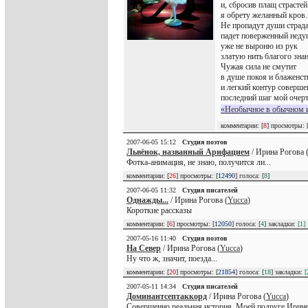
и, сбросив плащ страстей
я обрету желанный кров.
Не пропадут души страда
падет поверженный недуг
уже не выроню из рук
златую нить благого знан
Чужая сила не смутит
в душе покоя и блаженст
и легкий контур соверше
последний шаг мой очерт
«Необычное в обычном и
комментарии: [
8
] просмотры: 
2007-06-05 15:12
Студия поэтов
Львёнок, названный Арифацием
/ Ирина Рогова 
Фотка-анимация, не знаю, получится ли...
комментарии: [
26
] просмотры: [
12490
] голоса: [
8
]
2007-06-05 11:32
Студия писателей
Однажды...
/ Ирина Рогова (
Yucca
)
Короткие рассказы
комментарии: [
6
] просмотры: [
12050
] голоса: [
4
] закладки:
[1]
2007-05-16 11:40
Студия поэтов
На Север
/ Ирина Рогова (
Yucca
)
Ну что ж, значит, поезда...
комментарии: [
20
] просмотры: [
21854
] голоса: [
18
] закладки:
[
2007-05-11 14:34
Студия писателей
Доминантсептаккорд
/ Ирина Рогова (
Yucca
)
Совершенно реальная история. Моей подруге Ирине