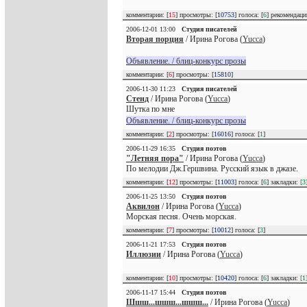
комментарии: [
15
] просмотры: [
10753
] голоса: [
6
] рекомендац
2006-12-01 13:00
Студия писателей
Вторая порция
/ Ирина Рогова (
Yucca
)
Объявление. / блиц-конкурс прозы
комментарии: [
6
] просмотры: [
15810
]
2006-11-30 11:23
Студия писателей
Стенд
/ Ирина Рогова (
Yucca
)
Шутка по мне
Объявление. / блиц-конкурс прозы
комментарии: [
2
] просмотры: [
16016
] голоса: [
1
]
2006-11-29 16:35
Студия поэтов
"Летняя пора"
/ Ирина Рогова (
Yucca
)
По мелодии Дж.Гершвина. Русский язык в джазе.
комментарии: [
12
] просмотры: [
11003
] голоса: [
6
] закладки:
[3
2006-11-25 13:50
Студия поэтов
Аквилон
/ Ирина Рогова (
Yucca
)
Морская песня. Очень морская.
комментарии: [
7
] просмотры: [
10012
] голоса: [
3
]
2006-11-21 17:53
Студия поэтов
Иллюзии
/ Ирина Рогова (
Yucca
)
комментарии: [
10
] просмотры: [
10420
] голоса: [
6
] закладки:
[1
2006-11-17 15:44
Студия поэтов
Шшш...шшш...шшш...
/ Ирина Рогова (
Yucca
)