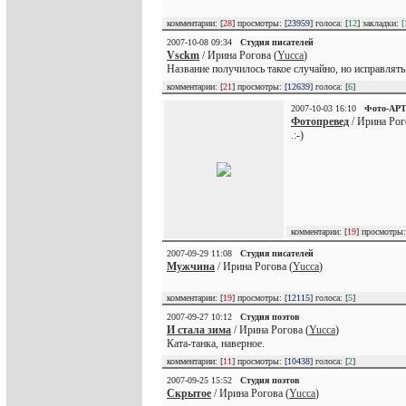
комментарии: [
28
] просмотры: [
23959
] голоса: [
12
] закладки:
[
2007-10-08 09:34
Студия писателей
Vsckm
/ Ирина Рогова (
Yucca
)
Название получилось такое случайно, но исправлять н
комментарии: [
21
] просмотры: [
12639
] голоса: [
6
]
2007-10-03 16:10
Фото-АР
Фотопревед
/ Ирина Рог
.:-)
комментарии: [
19
] просмотры:
2007-09-29 11:08
Студия писателей
Мужчина
/ Ирина Рогова (
Yucca
)
комментарии: [
19
] просмотры: [
12115
] голоса: [
5
]
2007-09-27 10:12
Студия поэтов
И стала зима
/ Ирина Рогова (
Yucca
)
Ката-танка, наверное.
комментарии: [
11
] просмотры: [
10438
] голоса: [
2
]
2007-09-25 15:52
Студия поэтов
Скрытое
/ Ирина Рогова (
Yucca
)