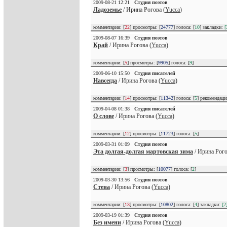
2009-08-21 12:21
Студия поэтов
Ладоземье
/ Ирина Рогова (
Yucca
)
комментарии: [
22
] просмотры: [
24777
] голоса: [
10
] закладки:
[
2009-08-07 16:39
Студия поэтов
Край
/ Ирина Рогова (
Yucca
)
комментарии: [
5
] просмотры: [
9905
] голоса: [
9
]
2009-06-10 15:50
Студия писателей
Навсегда
/ Ирина Рогова (
Yucca
)
комментарии: [
14
] просмотры: [
11342
] голоса: [
5
] рекомендац
2009-04-08 01:38
Студия писателей
О слове
/ Ирина Рогова (
Yucca
)
комментарии: [
12
] просмотры: [
11723
] голоса: [
5
]
2009-03-31 01:09
Студия поэтов
Эта долгая-долгая мартовская зима
/ Ирина Рого
комментарии: [
3
] просмотры: [
10077
] голоса: [
2
]
2009-03-30 13:56
Студия поэтов
Стена
/ Ирина Рогова (
Yucca
)
комментарии: [
13
] просмотры: [
10802
] голоса: [
4
] закладки:
[2
2009-03-19 01:39
Студия поэтов
Без имени
/ Ирина Рогова (
Yucca
)