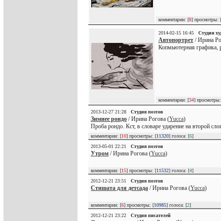
комментарии: [
8
] просмотры: 
2014-02-15 16:45
Студия х
Автопортрет
/ Ирина Ро
Копмьютерная графика, 
комментарии: [
34
] просмотры:
2013-12-27 21:28
Студия поэтов
Зимнее рондо
/ Ирина Рогова (
Yucca
)
Проба рондо. Кст, в словаре ударение на второй слог
комментарии: [
10
] просмотры: [
11320
] голоса: [
6
]
2013-05-01 22:21
Студия поэтов
Утром
/ Ирина Рогова (
Yucca
)
комментарии: [
15
] просмотры: [
11532
] голоса: [
4
]
2012-12-21 23:51
Студия поэтов
Стишата для детсада
/ Ирина Рогова (
Yucca
)
комментарии: [
6
] просмотры: [
10985
] голоса: [
2
]
2012-12-21 23:22
Студия писателей