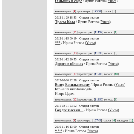
О мышах и сыре
/ Ирина Рогова (
Yucca
)
комментарии: [
4
] просмотры: [
14590
] голоса: [
1
]
2012-11-29 18:53
Студия поэтов
Трасса Кола
/ Ирина Рогова (
Yucca
)
комментарии: [
11
] просмотры: [
11197
] голоса: [
1
]
2012-11-15 00:19
Студия поэтов
***
/ Ирина Рогова (
Yucca
)
комментарии: [
13
] просмотры: [
11030
] голоса: [
3
]
2012-11-12 20:53
Студия поэтов
Дорога в облаках
/ Ирина Рогова (
Yucca
)
комментарии: [
17
] просмотры: [
11206
] голоса: [
10
]
2012-10-30 22:28
Студия поэтов
Вслед Васильевскому
/ Ирина Рогова (
Yucca
)
http://stihi.ru/avtor/mogila
Игорь Царев
комментарии: [
12
] просмотры: [
11850
] голоса: [
6
]
2011-02-01 23:52
Студия поэтов
Год две тысячи ...
/ Ирина Рогова (
Yucca
)
комментарии: [
4
] просмотры: [
10745
] голоса: [
4
] закладки:
[1]
2010-11-16 13:00
Студия поэтов
* * *
/ Ирина Рогова (
Yucca
)