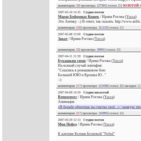
комментарии: [
9
] просмотры: [
27391
] голоса: [
5
]
ЗОЛОТОЙ 
2007-05-10 14:35
Студия поэтов
Марш Бойцовых Кошек
/ Ирина Рогова (
Yucca
)
Это Антику :-) В ответ, так сказать. http://www.arif
комментарии: [
18
] просмотры: [
11155
] голоса: [
1
]
2007-05-08 13:00
Студия поэтов
Закат
/ Ирина Рогова (
Yucca
)
комментарии: [
3
] просмотры: [
9991
] голоса: [
3
]
2007-04-11 11:39
Студия поэтов
Букашкин гимн
/ Ирина Рогова (
Yucca
)
На всякий случай эпитафия:
"Сошлись в ромашковом бою
Большой ЮЮ и Крошка Ю..."
:-)
комментарии: [
17
] просмотры: [
12438
] голоса: [
8
] закладки:
[1
2007-04-09 14:59
Студия писателей
Reпрогресс
/ Ирина Рогова (
Yucca
)
Анимация.
«В борьбе обретешь ты счастье своё...» / конкурс пр
комментарии: [
17
] просмотры: [
16995
] голоса: [
4
]
2007-03-29 12:13
Студия поэтов
Мон Нефед
/ Ирина Рогова (
Yucca
)
К картине Ксении Беляевой "Nefed"