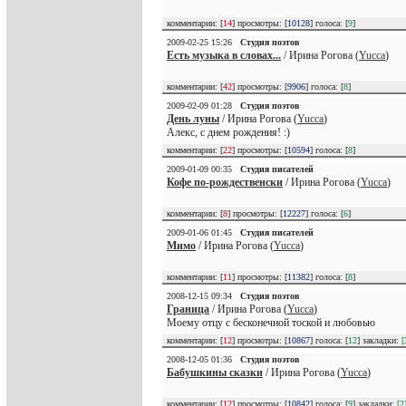
комментарии: [
14
] просмотры: [
10128
] голоса: [
9
]
2009-02-25 15:26
Студия поэтов
Есть музыка в словах...
/ Ирина Рогова (
Yucca
)
комментарии: [
42
] просмотры: [
9906
] голоса: [
8
]
2009-02-09 01:28
Студия поэтов
День луны
/ Ирина Рогова (
Yucca
)
Алекс, с днем рождения! :)
комментарии: [
22
] просмотры: [
10594
] голоса: [
8
]
2009-01-09 00:35
Студия писателей
Кофе по-рождественски
/ Ирина Рогова (
Yucca
)
комментарии: [
8
] просмотры: [
12227
] голоса: [
6
]
2009-01-06 01:45
Студия писателей
Мимо
/ Ирина Рогова (
Yucca
)
комментарии: [
11
] просмотры: [
11382
] голоса: [
8
]
2008-12-15 09:34
Студия поэтов
Граница
/ Ирина Рогова (
Yucca
)
Моему отцу с бесконечной тоской и любовью
комментарии: [
12
] просмотры: [
10867
] голоса: [
12
] закладки:
[
2008-12-05 01:36
Студия поэтов
Бабушкины сказки
/ Ирина Рогова (
Yucca
)
комментарии: [
12
] просмотры: [
10842
] голоса: [
9
] закладки:
[2