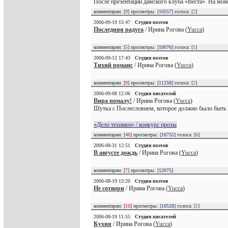
После презентации дамского клуба «Веста». На моме
комментарии: [
9
] просмотры: [
10557
] голоса: [
2
]
2006-09-19 15:47
Студия поэтов
Последняя радуга
/ Ирина Рогова (
Yucca
)
комментарии: [
5
] просмотры: [
10076
] голоса: [
1
]
2006-09-12 17:43
Студия поэтов
Тихий романс
/ Ирина Рогова (
Yucca
)
комментарии: [
9
] просмотры: [
11258
] голоса: [
2
]
2006-09-08 12:06
Студия писателей
Вира помалу!
/ Ирина Рогова (
Yucca
)
Шутка с Послесловием, которое должно было быть
«Дело техники» / конкурс прозы
комментарии: [
46
] просмотры: [
16755
] голоса: [
6
]
2006-08-31 12:51
Студия поэтов
В августе дождь
/ Ирина Рогова (
Yucca
)
комментарии: [
7
] просмотры: [
12075
]
2006-08-19 13:20
Студия поэтов
Не сотвори
/ Ирина Рогова (
Yucca
)
комментарии: [
10
] просмотры: [
10528
] голоса: [
1
]
2006-08-19 11:55
Студия писателей
Кухня
/ Ирина Рогова (
Yucca
)