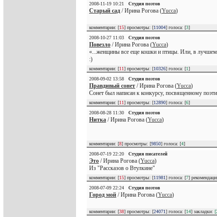
2008-11-19 10:21
Студия поэтов
Старый сад
/ Ирина Рогова (
Yucca
)
комментарии: [
15
] просмотры: [
11004
] голоса: [
3
]
2008-10-27 11:03
Студия поэтов
Повезло
/ Ирина Рогова (
Yucca
)
«...женщины все еще кошки и птицы. Или, в лучшем
:)
комментарии: [
11
] просмотры: [
10326
] голоса: [
1
]
2008-09-02 13:58
Студия поэтов
Правдивый сонет
/ Ирина Рогова (
Yucca
)
Сонет был написан к конкурсу, посвященному поэти
комментарии: [
11
] просмотры: [
12890
] голоса: [
6
]
2008-08-28 11:30
Студия поэтов
Нитка
/ Ирина Рогова (
Yucca
)
комментарии: [
8
] просмотры: [
9850
] голоса: [
4
]
2008-07-19 22:20
Студия писателей
Это
/ Ирина Рогова (
Yucca
)
Из "Рассказов о Втулкине"
комментарии: [
15
] просмотры: [
11981
] голоса: [
7
] рекомендац
2008-07-09 22:24
Студия поэтов
Город мой
/ Ирина Рогова (
Yucca
)
комментарии: [
38
] просмотры: [
24071
] голоса: [
14
] закладки:
[