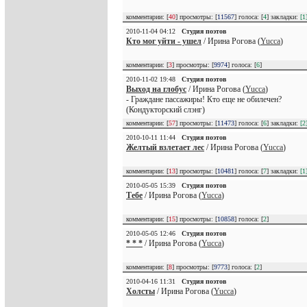
комментарии: [
40
] просмотры: [
11567
] голоса: [
4
] закладки:
[1
2010-11-04 04:12
Студия поэтов
Кто мог уйти - ушел
/ Ирина Рогова (
Yucca
)
комментарии: [
3
] просмотры: [
9974
] голоса: [
6
]
2010-11-02 19:48
Студия поэтов
Выход на глобус
/ Ирина Рогова (
Yucca
)
- Граждане пассажиры! Кто еще не обилечен?
(Кондукторский слэнг)
комментарии: [
57
] просмотры: [
11473
] голоса: [
6
] закладки:
[2
2010-10-11 11:44
Студия поэтов
Желтый взлетает лес
/ Ирина Рогова (
Yucca
)
комментарии: [
13
] просмотры: [
10481
] голоса: [
7
] закладки:
[1
2010-05-05 15:39
Студия поэтов
Тебе
/ Ирина Рогова (
Yucca
)
комментарии: [
15
] просмотры: [
10858
] голоса: [
2
]
2010-05-05 12:46
Студия поэтов
* * *
/ Ирина Рогова (
Yucca
)
комментарии: [
8
] просмотры: [
9773
] голоса: [
2
]
2010-04-16 11:31
Студия поэтов
Холсты
/ Ирина Рогова (
Yucca
)