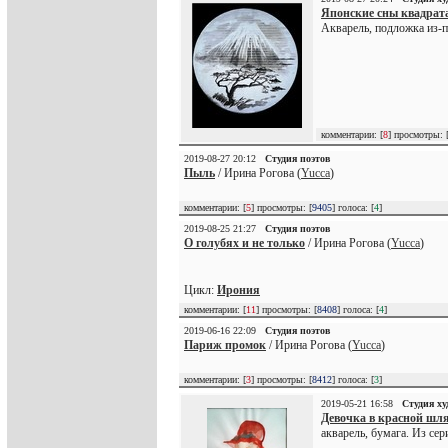
Японские сны квадрат
Акварель, подложка из-п
комментарии: [
8
] просмотры: 
2019-08-27 20:12
Студия поэтов
Пыль
/ Ирина Рогова (
Yucca
)
комментарии: [
5
] просмотры: [
9405
] голоса: [
4
]
2019-08-25 21:27
Студия поэтов
О голубях и не только
/ Ирина Рогова (
Yucca
)
Цикл:
Ирония
комментарии: [
11
] просмотры: [
8408
] голоса: [
4
]
2019-06-16 22:09
Студия поэтов
Париж промок
/ Ирина Рогова (
Yucca
)
комментарии: [
3
] просмотры: [
8412
] голоса: [
3
]
2019-05-21 16:58
Студия х
Девочка в красной шл
акварель, бумага. Из се