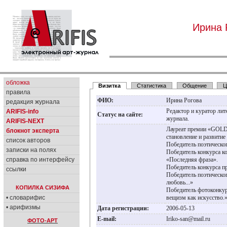
Ирина 
обложка
Визитка
Статистика
Общение
Ц
правила
ФИО:
Ирина Рогова
редакция журнала
Редактор и куратор ли
ARIFIS-info
Статус на сайте:
журнала.
ARIFIS-NEXT
Лауреат премии «GOLD
блокнот эксперта
становление и развитие
список авторов
Победитель поэтическог
записки на полях
Победитель конкурса к
справка по интерфейсу
«Последняя фраза».
Победитель конкурса п
ссылки
Победитель поэтическог
любовь...»
КОПИЛКА СИЗИФА
Победитель фотоконку
• словарифис
вещизм как искусство
• арифизмы
Дата регистрации:
2006-05-13
E-mail:
Iriko-san@mail.ru
ФОТО-АРТ