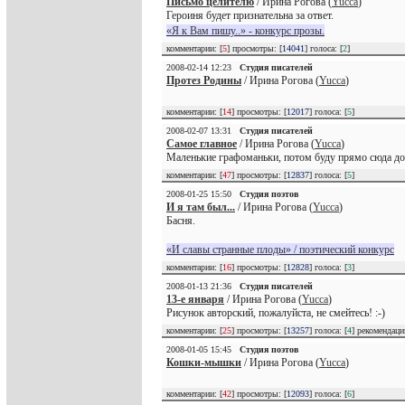
Письмо целителю
/ Ирина Рогова (
Yucca
)
Героиня будет признательна за ответ.
«Я к Вам пишу..» - конкурс прозы.
комментарии: [
5
] просмотры: [
14041
] голоса: [
2
]
2008-02-14 12:23
Студия писателей
Протез Родины
/ Ирина Рогова (
Yucca
)
комментарии: [
14
] просмотры: [
12017
] голоса: [
5
]
2008-02-07 13:31
Студия писателей
Самое главное
/ Ирина Рогова (
Yucca
)
Маленькие графоманьки, потом буду прямо сюда до
комментарии: [
47
] просмотры: [
12837
] голоса: [
5
]
2008-01-25 15:50
Студия поэтов
И я там был...
/ Ирина Рогова (
Yucca
)
Басня.
«И славы странные плоды» / поэтический конкурс
комментарии: [
16
] просмотры: [
12828
] голоса: [
3
]
2008-01-13 21:36
Студия писателей
13-е января
/ Ирина Рогова (
Yucca
)
Рисунок авторский, пожалуйста, не смейтесь! :-)
комментарии: [
25
] просмотры: [
13257
] голоса: [
4
] рекомендац
2008-01-05 15:45
Студия поэтов
Кошки-мышки
/ Ирина Рогова (
Yucca
)
комментарии: [
42
] просмотры: [
12093
] голоса: [
6
]