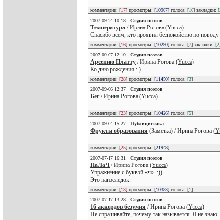
комментарии: [
17
] просмотры: [
10907
] голоса: [
10
] закладки:
[
2007-09-24 10:18
Студия поэтов
Температура
/ Ирина Рогова (
Yucca
)
Спасибо всем, кто проявил беспокойство по поводу м
комментарии: [
16
] просмотры: [
10290
] голоса: [
7
] закладки:
[2
2007-09-07 12:19
Студия поэтов
Арсению Платту
/ Ирина Рогова (
Yucca
)
Ко дню рождения :-)
комментарии: [
28
] просмотры: [
11450
] голоса: [
3
]
2007-09-06 12:37
Студия поэтов
Бег
/ Ирина Рогова (
Yucca
)
комментарии: [
23
] просмотры: [
10426
] голоса: [
5
]
2007-09-04 15:27
Публицистика
Фрукты образования
(Заметка) / Ирина Рогова (
Y
комментарии: [
25
] просмотры: [
21948
]
2007-07-17 16:31
Студия поэтов
ПаЛаЧ
/ Ирина Рогова (
Yucca
)
Упражнение с буквой «ч». :))
Это напоследок.
комментарии: [
13
] просмотры: [
10383
] голоса: [
1
]
2007-07-17 13:28
Студия поэтов
16 аккордов безумия
/ Ирина Рогова (
Yucca
)
Не спрашивайте, почему так называется. Я не знаю.