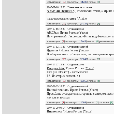
комментарии: [
12
] просмотры: [
11230
] голоса: [
8
]
2007-07-16 15:56
Поэтические отзывы
А был ли Пушкин?
(Поэтический отзыв) / Ирина Р
на произведение
город
/
Amino
комментарии: [
12
] просмотры: [
14324
] голоса: [
4
]
2007-07-16 12:33
Студия поэтов
АНДРы
/ Ирина Рогова (
Yucca
)
Из упражнений. Так же как «Битва под Фатерлоо» и
комментарии: [
9
] просмотры: [
10445
] голоса: [
6
] рекомендаци
2007-07-12 11:29
Студия писателей
Дурачье
/ Ирина Рогова (
Yucca
)
Вообще-то это к публицистике, но пока администраци
комментарии: [
65
] просмотры: [
13049
] голоса: [
6
]
2007-07-07 13:44
Студия поэтов
Pars pro toto
/ Ирина Рогова (
Yucca
)
Pars pro toto(лат.) – часть целого.
PS. Из старых запасов. :-)
комментарии: [
19
] просмотры: [
10955
] голоса: [
4
]
2007-07-05 10:35
Студия писателей
Ночной звонок
/ Ирина Рогова (
Yucca
)
Просьба не отождествлять героиню с автором, нес
как диван и стихи.
комментарии: [
4
] просмотры: [
11064
] голоса: [
2
] закладки:
[1]
2007-06-29 09:54
Студия поэтов
Инокопись
/ Ирина Рогова (
Yucca
)