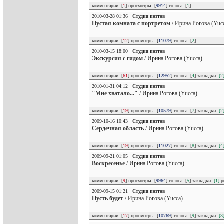
комментарии: [
1
] просмотры: [
9914
] голоса: [
1
]
2010-03-28 01:36
Студия поэтов
Пустая комната с портретом
/ Ирина Рогова (
Yuc
комментарии: [
12
] просмотры: [
11079
] голоса: [
2
]
2010-03-15 18:00
Студия поэтов
Экскурсия с гидом
/ Ирина Рогова (
Yucca
)
комментарии: [
61
] просмотры: [
12952
] голоса: [
4
] закладки:
[2
2010-01-31 04:12
Студия поэтов
"Мне хватало..."
/ Ирина Рогова (
Yucca
)
комментарии: [
19
] просмотры: [
10579
] голоса: [
7
] закладки:
[2
2009-10-16 10:43
Студия поэтов
Сердечная область
/ Ирина Рогова (
Yucca
)
комментарии: [
19
] просмотры: [
11027
] голоса: [
8
] закладки:
[4
2009-09-21 01:05
Студия поэтов
Воскресенье
/ Ирина Рогова (
Yucca
)
комментарии: [
9
] просмотры: [
9964
] голоса: [
5
] закладки:
[1]
р
2009-09-15 01:21
Студия поэтов
Пусть будет
/ Ирина Рогова (
Yucca
)
комментарии: [
17
] просмотры: [
10769
] голоса: [
9
] закладки:
[3