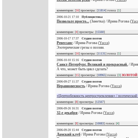
комментарии: [
16
] просмотры: [
11814
] голоса: [
1
]
2006-10-21 17:10
Публицистика
Позвольте просто...
(Заметка) / Ирина Рогова (
Yuc
комментарии: [
4
] просмотры: [
15560
]
2006-10-17 17:37
Студия поэтов
Ренессанс
/ Ирина Рогова (
Yucca
)
Эзотерические грезы о поэзии.
комментарии: [
16
] просмотры: [
11131
] голоса: [
1
]
2006-10-10 15:16
Студия поэтов
Санкт-Петербург. Великий и прекрасный.
/ Ирин
А что, может быть цикл сделать?
комментарии: [
15
] просмотры: [
18965
] голоса: [
3
]
ЗОЛОТОЙ
2006-09-27 11:37
Студия поэтов
Неравновесность
/ Ирина Рогова (
Yucca
)
«Центробежность центростремления» / поэтический
комментарии: [
8
] просмотры: [
12567
]
2006-09-26 16:31
Студия поэтов
32-е декабря
/ Ирина Рогова (
Yucca
)
комментарии: [
8
] просмотры: [
10083
] голоса: [
4
]
2006-09-20 15:44
Студия поэтов
Дамский клуб
/ Ирина Рогова (
Yucca
)