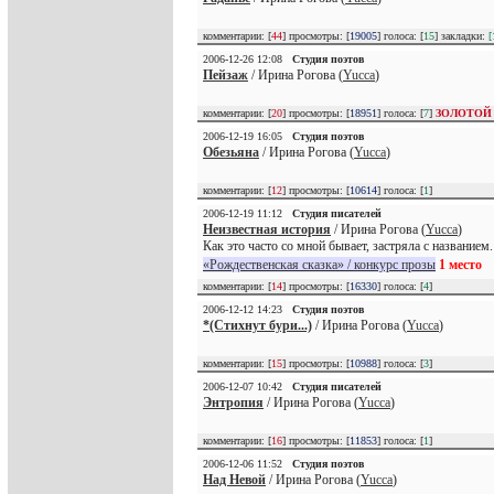
комментарии: [
44
] просмотры: [
19005
] голоса: [
15
] закладки:
[
2006-12-26 12:08
Студия поэтов
Пейзаж
/ Ирина Рогова (
Yucca
)
комментарии: [
20
] просмотры: [
18951
] голоса: [
7
]
ЗОЛОТОЙ
2006-12-19 16:05
Студия поэтов
Обезьяна
/ Ирина Рогова (
Yucca
)
комментарии: [
12
] просмотры: [
10614
] голоса: [
1
]
2006-12-19 11:12
Студия писателей
Неизвестная история
/ Ирина Рогова (
Yucca
)
Как это часто со мной бывает, застряла с названием.
«Рождественская сказка» / конкурс прозы
1 место
комментарии: [
14
] просмотры: [
16330
] голоса: [
4
]
2006-12-12 14:23
Студия поэтов
*(Стихнут бури...)
/ Ирина Рогова (
Yucca
)
комментарии: [
15
] просмотры: [
10988
] голоса: [
3
]
2006-12-07 10:42
Студия писателей
Энтропия
/ Ирина Рогова (
Yucca
)
комментарии: [
16
] просмотры: [
11853
] голоса: [
1
]
2006-12-06 11:52
Студия поэтов
Над Невой
/ Ирина Рогова (
Yucca
)