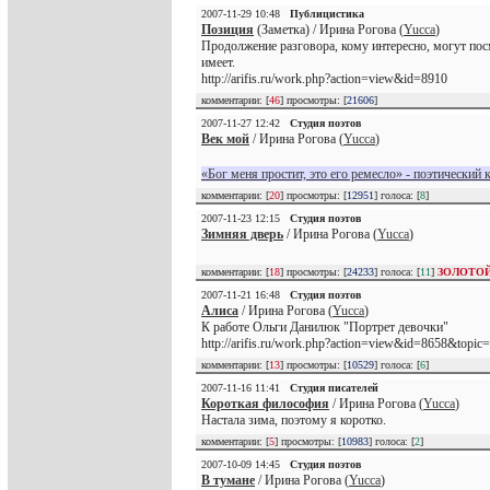
2007-11-29 10:48
Публицистика
Позиция
(Заметка) / Ирина Рогова (
Yucca
)
Продолжение разговора, кому интересно, могут пос
имеет.
http://arifis.ru/work.php?action=view&id=8910
комментарии: [
46
] просмотры: [
21606
]
2007-11-27 12:42
Студия поэтов
Век мой
/ Ирина Рогова (
Yucca
)
«Бог меня простит, это его ремесло» - поэтический 
комментарии: [
20
] просмотры: [
12951
] голоса: [
8
]
2007-11-23 12:15
Студия поэтов
Зимняя дверь
/ Ирина Рогова (
Yucca
)
комментарии: [
18
] просмотры: [
24233
] голоса: [
11
]
ЗОЛОТО
2007-11-21 16:48
Студия поэтов
Алиса
/ Ирина Рогова (
Yucca
)
К работе Ольги Данилюк "Портрет девочки"
http://arifis.ru/work.php?action=view&id=8658&topic
комментарии: [
13
] просмотры: [
10529
] голоса: [
6
]
2007-11-16 11:41
Студия писателей
Короткая философия
/ Ирина Рогова (
Yucca
)
Настала зима, поэтому я коротко.
комментарии: [
5
] просмотры: [
10983
] голоса: [
2
]
2007-10-09 14:45
Студия поэтов
В тумане
/ Ирина Рогова (
Yucca
)