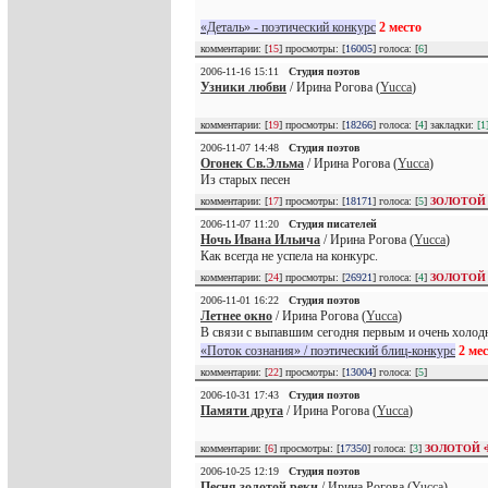
«Деталь» - поэтический конкурс
2 место
комментарии: [
15
] просмотры: [
16005
] голоса: [
6
]
2006-11-16 15:11
Студия поэтов
Узники любви
/ Ирина Рогова (
Yucca
)
комментарии: [
19
] просмотры: [
18266
] голоса: [
4
] закладки:
[1
2006-11-07 14:48
Студия поэтов
Огонек Св.Эльма
/ Ирина Рогова (
Yucca
)
Из старых песен
комментарии: [
17
] просмотры: [
18171
] голоса: [
5
]
ЗОЛОТОЙ
2006-11-07 11:20
Студия писателей
Ночь Ивана Ильича
/ Ирина Рогова (
Yucca
)
Как всегда не успела на конкурс.
комментарии: [
24
] просмотры: [
26921
] голоса: [
4
]
ЗОЛОТОЙ
2006-11-01 16:22
Студия поэтов
Летнее окно
/ Ирина Рогова (
Yucca
)
В связи с выпавшим сегодня первым и очень холодн
«Поток сознания» / поэтический блиц-конкурс
2 ме
комментарии: [
22
] просмотры: [
13004
] голоса: [
5
]
2006-10-31 17:43
Студия поэтов
Памяти друга
/ Ирина Рогова (
Yucca
)
комментарии: [
6
] просмотры: [
17350
] голоса: [
3
]
ЗОЛОТОЙ 
2006-10-25 12:19
Студия поэтов
Песня золотой реки
/ Ирина Рогова (
Yucca
)