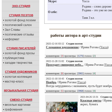
Skype:
Yucca
ЭХО-СТУДИЯ
Родина – слово дороже 
Родина – это уже не сме
О себе:
СТУДИЯ ПОЭТОВ
Таня 3 кл.
• золотой фонд поэзии
• поэтический салон
• Зал Славы
• поэтические отзывы
работы автора в арт-студии
• неформат
2025-12-16 03:12
Студия поэтов
Сломанное вдохновение
/ Ирина Рогова (
Yucca
)
СТУДИЯ ПИСАТЕЛЕЙ
• золотой фонд прозы
комментарии: [
3
] просмотры: [
1276
] голоса: [
2
]
• публицистика
2022-11-28 15:02
Студия поэтов
• загадки творчества
Проседает свинцовое небо...
/ Ирина Рогова (
Yucca
СТУДИЯ ХУДОЖНИКОВ
комментарии: [
8
] просмотры: [
3965
] голоса: [
4
]
• золотая коллекция
2022-11-18 10:43
Студия поэтов
• мастер-класс
Ноябрь
/ Ирина Рогова (
Yucca
)
Всегда затрудняюсь с названием, пусть будет ноябрь
МУЗЫКАЛЬНАЯ СТУДИЯ
комментарии: [
5
] просмотры: [
3968
] голоса: [
4
]
2021-04-26 13:31
Студия х
СМЕХО-СТУДИЯ
Красные цветы
/ Ирина 
акрил, бумага
• веселые картинки
• графомания