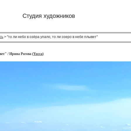
Студия художников
сь
> "то ли небо в озёра упало, то ли озеро в небе плывет"
вет" / Ирина Рогова (
Yucca
)