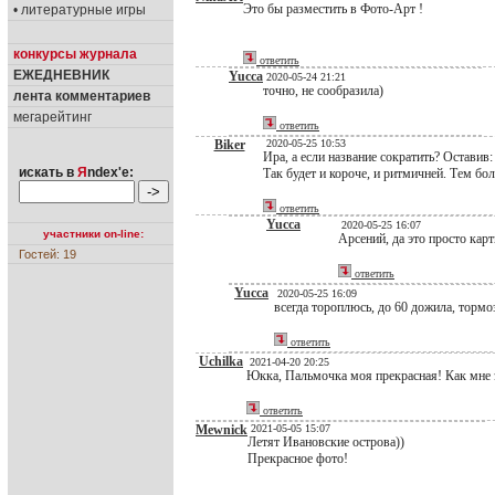
Это бы разместить в Фото-Арт !
• литературные игры
конкурсы журнала
ответить
ЕЖЕДНЕВНИК
Yucca
2020-05-24 21:21
точно, не сообразила)
лента комментариев
мегарейтинг
ответить
Biker
2020-05-25 10:53
Ира, а если название сократить? Оставив: 
искать в
Я
ndex'е:
Так будет и короче, и ритмичней. Тем бол
ответить
Yucca
2020-05-25 16:07
участники on-line:
Арсений, да это просто кар
Гостей: 19
ответить
Yucca
2020-05-25 16:09
всегда тороплюсь, до 60 дожила, тормо
ответить
Uchilka
2021-04-20 20:25
Юкка, Пальмочка моя прекрасная! Как мне э
ответить
Mewnick
2021-05-05 15:07
Летят Ивановские острова))
Прекрасное фото!