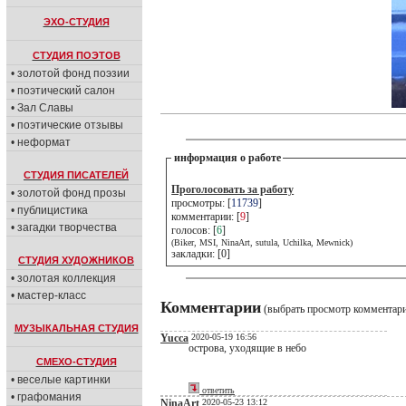
ЭХО-СТУДИЯ
СТУДИЯ ПОЭТОВ
• золотой фонд поэзии
• поэтический салон
• Зал Славы
• поэтические отзывы
• неформат
информация о работе
СТУДИЯ ПИСАТЕЛЕЙ
Проголосовать за работу
• золотой фонд прозы
просмотры: [
11739
]
• публицистика
комментарии: [
9
]
• загадки творчества
голосов: [
6
]
(Biker, MSI, NinaArt, sutula, Uchilka, Mewnick)
закладки: [0]
СТУДИЯ ХУДОЖНИКОВ
• золотая коллекция
• мастер-класс
Комментарии
(выбрать просмотр комментар
МУЗЫКАЛЬНАЯ СТУДИЯ
Yucca
2020-05-19 16:56
острова, уходящие в небо
СМЕХО-СТУДИЯ
• веселые картинки
ответить
• графомания
NinaArt
2020-05-23 13:12