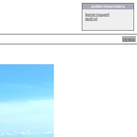
добро пожаловать
[
регистрация
]
[
войти
]
печать