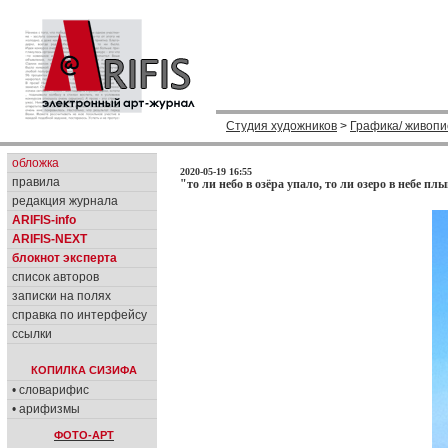
Студия художников
>
Графика/ живопи
обложка
2020-05-19 16:55
правила
"то ли небо в озёра упало, то ли озеро в небе плы
редакция журнала
ARIFIS-info
ARIFIS-NEXT
блокнот эксперта
список авторов
записки на полях
справка по интерфейсу
ссылки
КОПИЛКА СИЗИФА
• словарифис
• арифизмы
ФОТО-АРТ