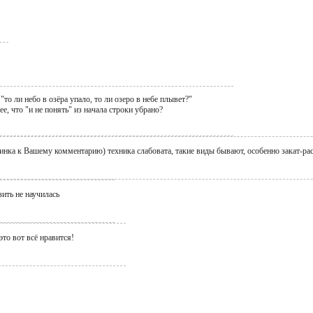
"то ли небо в озёра упало, то ли озеро в небе плывет?"
ее, что "и не понять" из начала строки убрано?
тинка к Вашему комментарию) техника слабовата, такие виды бывают, особенно закат-рас
зить не научилась
то вот всё нравится!