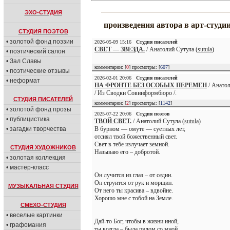
ЭХО-СТУДИЯ
произведения автора в арт-студи
СТУДИЯ ПОЭТОВ
• золотой фонд поэзии
2026-05-09 15:16
Студия писателей
СВЕТ — ЗВЕЗДА.
/ Анатолий Сутула (
sutula
)
• поэтический салон
• Зал Славы
комментарии: [
0
] просмотры: [
607
]
• поэтические отзывы
2026-02-01 20:06
Студия писателей
• неформат
НА ФРОНТЕ БЕЗ ОСОБЫХ ПЕРЕМЕН
/ Анатол
/ Из Сводки Совинформбюро /.
СТУДИЯ ПИСАТЕЛЕЙ
комментарии: [
2
] просмотры: [
1142
]
• золотой фонд прозы
2025-07-22 20:06
Студия поэтов
• публицистика
ТВОЙ СВЕТ.
/ Анатолий Сутула (
sutula
)
• загадки творчества
В бурном — омуте — суетных лет,
отсиял твой божественный свет.
Свет в тебе излучает земной.
СТУДИЯ ХУДОЖНИКОВ
Называю его – добротой.
• золотая коллекция
• мастер-класс
Он лучится из глаз – от седин.
Он струится от рук и морщин.
МУЗЫКАЛЬНАЯ СТУДИЯ
От него ты красива – вдвойне.
Хорошо мне с тобой на Земле.
СМЕХО-СТУДИЯ
• веселые картинки
Дай-то Бог, чтобы в жизни иной,
• графомания
ты всегда – была рядом со мной.