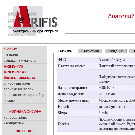
Анатолий
обложка
Визитка
Статистика
Общение
Ц
правила
ФИО:
Анатолий Сутула
редакция журнала
Статус на сайте:
Почетный автор журна
ARIFIS-info
ARIFIS-NEXT
Победитель поэтическо
блокнот эксперта
шагов».
список авторов
Дата регистрации:
2006-07-05
записки на полях
День рождения:
28.10.1940
справка по интерфейсу
Место проживания:
Московская обл., г. Л
ссылки
E-mail:
sutula@gmail.com
КОПИЛКА СИЗИФА
Skype:
Sutula
• словарифис
Люблю хорошую поэзию
• арифизмы
О себе:
умеренной шкале. Раду
талантливые, неконфл
ФОТО-АРТ