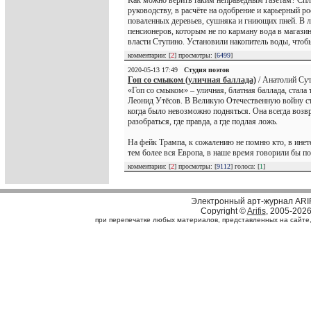
Как можно верить таким неправедным газетам? Спл
руководству, в расчёте на одобрение и карьерный ро
поваленных деревьев, сушняка и гниющих пней. В ле
пенсионеров, которым не по карману вода в магазин
власти Ступино. Установили накопитель воды, чтобы
комментарии: [
2
] просмотры: [
6499
]
2020-05-13 17:49
Студия поэтов
Гоп со смыком (уличная баллада)
/ Анатолий Сут
«Гоп со смыком» – уличная, блатная баллада, стала
Леонид Утёсов. В Великую Отечественную войну ста
когда было невозможно подняться. Она всегда возвр
разобраться, где правда, а где подлая ложь.
На фейк Трампа, к сожалению не помню кто, в инете
тем более вся Европа, в наше время говорили бы по
комментарии: [
2
] просмотры: [
9112
] голоса: [
1
]
Электронный арт-журнал ARI
Copyright ©
Arifis
, 2005-202
при перепечатке любых материалов, представленных на сайте, с