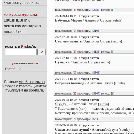
• литературные игры
комментарии: [
3
] просмотры: [
2383
] голоса: [
1
]
конкурсы журнала
2024-09-14 18:11
Студия поэтов
ЕЖЕДНЕВНИК
Бабушка Мария
/ Анатолий Сутула (
sutula
)
лента комментариев
комментарии: [
0
] просмотры: [
3108
]
мегарейтинг
2022-07-20 08:00
Студия поэтов
Светлая память
/ Анатолий Сутула (
sutula
)
искать в
Я
ndex'е:
комментарии: [
2
] просмотры: [
4138
] голоса: [
3
]
2021-07-18 21:08
Студия поэтов
Сумерки
/ Анатолий Сутула (
sutula
)
участники on-line:
Гостей: 12
комментарии: [
0
] просмотры: [
5563
]
2021-01-24 18:10
Студия поэтов
Важные
мелбет отзывы
Ветреная баллада
/ Анатолий Сутула (
sutula
)
игроков
о коэффициентах
публикуем на sports.ru.
комментарии: [
2
] просмотры: [
5607
] голоса: [
1
]
2020-10-08 10:59
Студия поэтов
Я уйду...
/ Анатолий Сутула (
sutula
)
* Гомо сапиенс (лат.) — человек разумный. В наше 
может ещё произойти в наше время, возможно, на З
комментарии: [
2
] просмотры: [
6440
]
2020-09-30 20:16
Студия поэтов
Спасите наши души!
/ Анатолий Сутула (
sutula
)