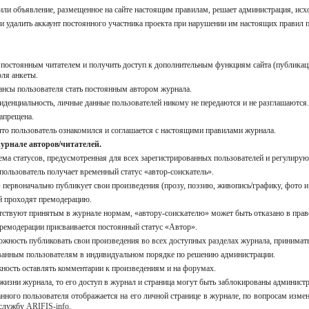
или объявление, размещенное на сайте настоящим правилам, решает администрация, исх
и удалить аккаунт постоянного участника проекта при нарушении им настоящих правил 
о постоянным читателем и получить доступ к дополнительным функциям сайта (публикаци
оля анкеты.
нсы пользователя стать постоянным автором журнала.
енциальность, личные данные пользователей никому не передаются и не разглашаются.
запрещена.
, что пользователь ознакомился и соглашается с настоящими правилами журнала.
журнале авторов/читателей.
тема статусов, предусмотренная для всех зарегистрированных пользователей и регулиру
пользователь получает временный статус «автор-соискатель».
» первоначально публикует свои произведения (прозу, поэзию, живопись/графику, фото и
ей проходят премодерацию.
етствуют принятым в журнале нормам, «автору-соискателю» может быть отказано в прав
емодерации присваивается постоянный статус «Автор».
ожность публиковать свои произведения во всех доступных разделах журнала, принимать
рованным пользователям в индивидуальном порядке по решению администрации.
жность оставлять комментарии к произведениям и на форумах.
 жизни журнала, то его доступ в журнал и страница могут быть заблокированы админист
нного пользователя отображается на его личной странице в журнале, по вопросам изме
 службу
ARIFIS-info
.