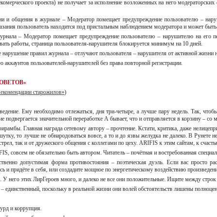
екомерческого проекта) не получает за исполнение возложенных на него модераторских
ции и общения в журнале – Модератор помещает предупреждение пользователю – нару
аказания пользователь находится под пристальным наблюдением модератора и может быть
журнала – Модератор помещает предупреждение пользователю – нарушителю на его пе
вать работы, страница пользователя-нарушителя блокируется минимум на 10 дней.
 нарушение правил журнала – отлучают пользователя – нарушителя от активной жизни на
ю аккаунтов пользователей-нарушителей без права повторной регистрации.
ОВЕТОВ»
Рекомендации старожилов»
)
ведение. Ему необходимо отлежаться, дня три-четыре, а лучше пару недель. Так, чтоб
е подвергается значительной переработке А бывает, что и отправляется в корзину – со 
фирамбы. Главная награда сетевому автору – прочтение. Кстати, критика, даже нелицеп
 шутку, то лучше не обнародоваться вовсе, а то и до язвы желудка не далеко. В Рунет
трел, так и от дружеского общения с коллегами по цеху. ARIFIS к этим сайтам, к счасть
IS, совсем не обязательно быть автором. Читатель – почётная и востребованная специ
твенно допустимая форма противостояния – поэтическая дуэль. Если вас просто расп
сь и придёте в себя, или создадите мощное по энергетическому воздействию произведени
м. У него этих ЛирГероев много, и далеко не все они положительные. Ищите между строк 
 – единственный, поскольку в реальной жизни они волей обстоятельств лишены полноцен
урд и коррупция.