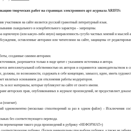
икацию творческих работ на страницах электронного арт-журнала ARIFIS:
я участников на сайте является русский грамотный литературный язык.
зывания скандального и оскорбительного характера – запрещены.
 за оценочную (или какую-либо иную) направленность сугубо частных мнений и мыслей а
 обсуждения, оставленные авторами или читателями на сайте, защищены от редактиров
аботы, созданные самими авторами.
точников, разрешается только в виде цитат с указанием источника и автора.
яются интеллектуальной собственностью их авторов и охраняются законодательством в с
те, должны, по возможности, содержать в себе концепцию, замысел, идею, иметь худож
жет являться основанием для отклонения работы модератором.
ть за все материалы, которые публикуют на сайте от своего имени.
ране авторских прав, опубликованных в журнале произведений, не предоставляет доказат
 (плагиат).
ий одномоментно (несколько стихотворений за раз в одном файле) – Исключения сост
языках без соответствующего перевода.
е или перемещение такого рода произведений в рубрику «НЕФОРМАТ»)
е соответствующие рубрике. (Будьте внимательны при выборе рубрики, а также не забыва