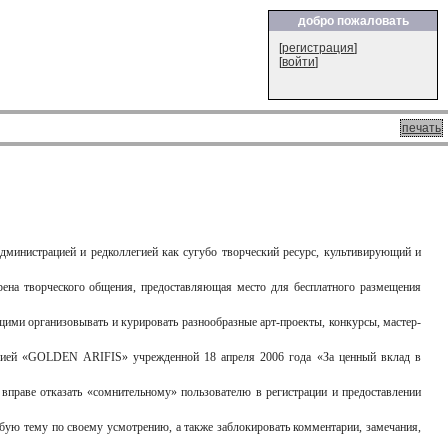
добро пожаловать
[
регистрация
]
[
войти
]
печать
дминистрацией и редколлегией как сугубо творческий ресурс, культивирующий и
 арена творческого общения, предоставляющая место для бесплатного размещения
щими организовывать и курировать разнообразные арт-проекты, конкурсы, мастер-
ремией «GOLDEN ARIFIS» учрежденной 18 апреля 2006 года «За ценный вклад в
вправе отказать «сомнительному» пользователю в регистрации и предоставлении
любую тему по своему усмотрению, а также заблокировать комментарии, замечания,