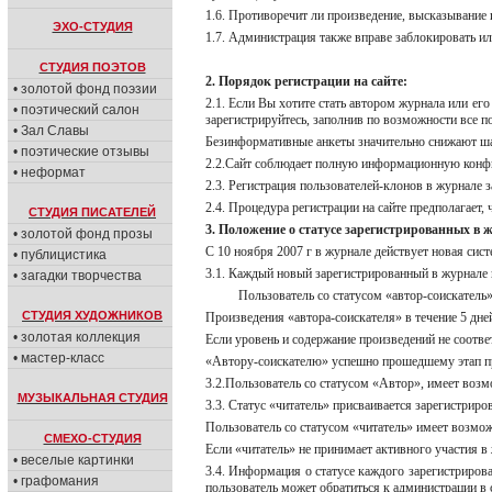
1.6. Противоречит ли произведение, высказывание 
ЭХО-СТУДИЯ
1.7. Администрация также вправе заблокировать ил
СТУДИЯ ПОЭТОВ
2. Порядок регистрации на сайте:
• золотой фонд поэзии
2.1. Если Вы хотите стать автором журнала или ег
• поэтический салон
зарегистрируйтесь, заполнив по возможности все п
• Зал Славы
Безинформативные анкеты значительно снижают ша
• поэтические отзывы
2.2.Сайт соблюдает полную информационную конфид
• неформат
2.3. Регистрация пользователей-клонов в журнале 
2.4. Процедура регистрации на сайте предполагает
СТУДИЯ ПИСАТЕЛЕЙ
3. Положение о статусе зарегистрированных в 
• золотой фонд прозы
С 10 ноября 2007 г в журнале действует новая сис
• публицистика
3.1. Каждый новый зарегистрированный в журнале 
• загадки творчества
Пользователь со статусом «автор-соискатель
СТУДИЯ ХУДОЖНИКОВ
Произведения «автора-соискателя» в течение 5 дн
• золотая коллекция
Если уровень и содержание произведений не соотв
• мастер-класс
«Автору-соискателю» успешно прошедшему этап пр
3.2.Пользователь со статусом «Автор», имеет возм
МУЗЫКАЛЬНАЯ СТУДИЯ
3.3. Статус «читатель» присваивается зарегистри
Пользователь со статусом «читатель» имеет возмо
СМЕХО-СТУДИЯ
Если «читатель» не принимает активного участия в
• веселые картинки
3.4. Информация о статусе каждого зарегистрирова
• графомания
пользователь может обратиться к администрации в