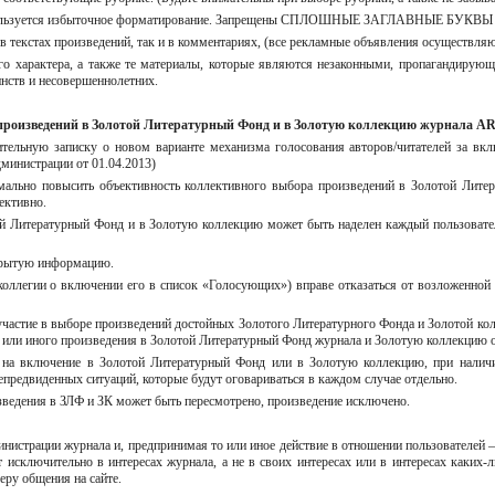
 используется избыточное форматирование. Запрещены СПЛОШНЫЕ ЗАГЛАВНЫЕ БУКВЫ и 
в текстах произведений, так и в комментариях, (все рекламные объявления осуществляю
го характера, а также те материалы, которые являются незаконными, пропагандирую
нств и несовершеннолетних.
 произведений в Золотой Литературный Фонд и в Золотую коллекцию журнала AR
нительную записку о новом варианте механизма голосования авторов/читателей за в
министрации от 01.04.2013)
мально повысить объективность коллективного выбора произведений в Золотой Литер
ективно.
ой Литературный Фонд и в Золотую коллекцию может быть наделен каждый пользовател
ткрытую информацию.
дколлегии о включении его в список «Голосующих») вправе отказаться от возложенной
частие в выборе произведений достойных Золотого Литературного Фонда и Золотой кол
о или иного произведения в Золотой Литературный Фонд журнала и Золотую коллекцию о
ат на включение в Золотой Литературный Фонд или в Золотую коллекцию, при наличи
епредвиденных ситуаций, которые будут оговариваться в каждом случае отдельно.
зведения в ЗЛФ и ЗК может быть пересмотрено, произведение исключено.
инистрации журнала и, предпринимая то или иное действие в отношении пользователей 
т исключительно в интересах журнала, а не в своих интересах или в интересах каки
ру общения на сайте.