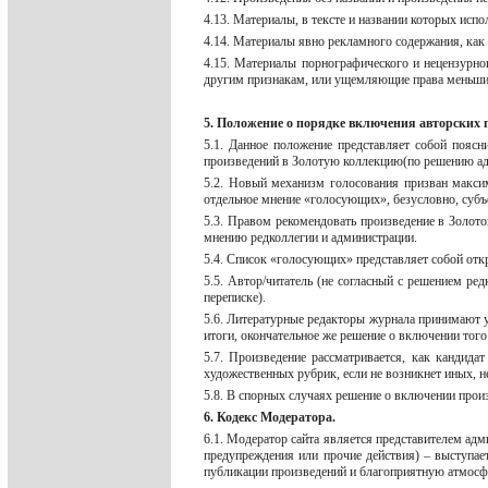
4.13. Материалы, в тексте и названии которых
4.14. Материалы явно рекламного содержания, как 
4.15. Материалы порнографического и нецензурно
другим признакам, или ущемляющие права меньши
5. Положение о порядке включения авторских
5.1. Данное положение представляет собой пояс
произведений в Золотую коллекцию(по решению ад
5.2. Новый механизм голосования призван макси
отдельное мнение «голосующих», безусловно, субъ
5.3. Правом рекомендовать произведение в Золот
мнению редколлегии и администрации.
5.4. Список «голосующих» представляет собой о
5.5. Автор/читатель (не согласный с решением ре
переписке).
5.6. Литературные редакторы журнала принимают у
итоги, окончательное же решение о включении тог
5.7. Произведение рассматривается, как кандид
художественных рубрик, если не возникнет иных, н
5.8. В спорных случаях решение о включении прои
6. Кодекс Модератора.
6.1. Модератор сайта является представителем адм
предупреждения или прочие действия) – выступае
публикации произведений и благоприятную атмосфе