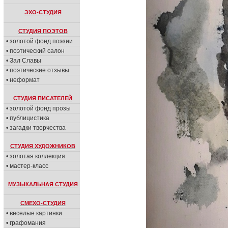
ЭХО-СТУДИЯ
СТУДИЯ ПОЭТОВ
• золотой фонд поэзии
• поэтический салон
• Зал Славы
• поэтические отзывы
• неформат
СТУДИЯ ПИСАТЕЛЕЙ
• золотой фонд прозы
• публицистика
• загадки творчества
СТУДИЯ ХУДОЖНИКОВ
• золотая коллекция
• мастер-класс
МУЗЫКАЛЬНАЯ СТУДИЯ
СМЕХО-СТУДИЯ
• веселые картинки
• графомания