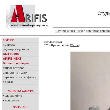
Студ
Студия художников
>
Графика/ живопи
обложка
2019-12-23 20:45
правила
*** / Ирина Рогова (
Yucca
)
редакция журнала
ARIFIS-info
ARIFIS-NEXT
блокнот эксперта
список авторов
записки на полях
справка по интерфейсу
ссылки
КОПИЛКА СИЗИФА
• словарифис
• арифизмы
ФОТО-АРТ