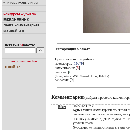
• литературные игры
конкурсы журнала
ЕЖЕДНЕВНИК
лента комментариев
мегарейтинг
искать в
Я
ndex'е:
информация о работе
Проголосовать за работу
участники on-line:
просмотры: [
11679
]
Гостей: 12
комментарии: [
6
]
голосов: [
6
]
(Biker, sutula, MSI, NinaArt, Arifis, Uchilka)
закладки: [0]
Комментарии
(выбрать просмотр комментар
Biker
2019-12-24 17:41
Будь я умней и культурней, то сказал
растаявший снег, а выше деревья, кот
осеннему желтые, другие отражают в се
усталые глаза...
Художник не пытается навязать нам с