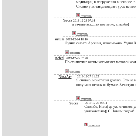
медитации, к погружению в неявное, в 
Словно учитель дзена дает урок истинн
ответить
Yucca
2019-12-29 07:14
я зачиталась...Так поэтично, спасибо)
ответить
sutula
2019-12-24 18:10
Лучше сказать Арсения, невозможно. Удачи В
ответить
nefed
2019-12-25 07:28
По стилистике очень напоминает моховой агат.
ответить
NinaArt
2019-12-27 11:22
Я считаю, монотипия удалась. Это не т
получают оттиск на бумаге. Зачастую 
ответить
Yucca
2019-12-29 07:11
Спасибо, Нина) да уж, оттисков у
увлекательно)) С Новым годом!
ответить