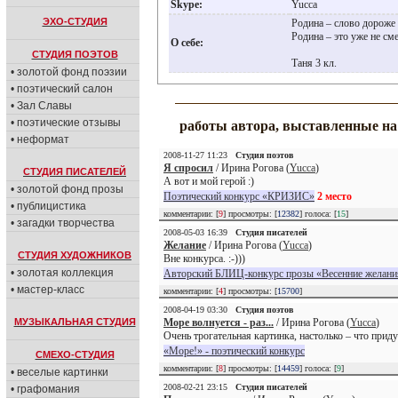
Skype:
Yucca
ЭХО-СТУДИЯ
Родина – слово дороже 
Родина – это уже не сме
О себе:
СТУДИЯ ПОЭТОВ
Таня 3 кл.
• золотой фонд поэзии
• поэтический салон
• Зал Славы
• поэтические отзывы
работы автора, выставленные н
• неформат
2008-11-27 11:23
Студия поэтов
Я спросил
/ Ирина Рогова (
Yucca
)
СТУДИЯ ПИСАТЕЛЕЙ
А вот и мой герой :)
• золотой фонд прозы
Поэтический конкурс «КРИЗИС»
2 место
• публицистика
комментарии: [
9
] просмотры: [
12382
] голоса: [
15
]
• загадки творчества
2008-05-03 16:39
Студия писателей
Желание
/ Ирина Рогова (
Yucca
)
СТУДИЯ ХУДОЖНИКОВ
Вне конкурса. :-)))
• золотая коллекция
Авторский БЛИЦ-конкурс прозы «Весенние желани
• мастер-класс
комментарии: [
4
] просмотры: [
15700
]
2008-04-19 03:30
Студия поэтов
МУЗЫКАЛЬНАЯ СТУДИЯ
Море волнуется - раз...
/ Ирина Рогова (
Yucca
)
Очень трогательная картинка, настолько – что приду
«Море!» - поэтический конкурс
СМЕХО-СТУДИЯ
комментарии: [
8
] просмотры: [
14459
] голоса: [
9
]
• веселые картинки
2008-02-21 23:15
Студия писателей
• графомания