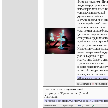
Этюд на красном
/ Ирин
Когда вокруг царила мгла
когда парил мой ангел т
тогда печали неуемной
душа исполнена была.
Во тьме растаял прочерк
зеркал серебряный овал
меня притягивал и звал
туда, где нет шипов блаж
где в многомерности ми
себя узнаю среди многих
и, сбросив плащ страстей
я обрету желанный кров.
Не пропадут души страда
падет поверженный недуг
уже не выроню из рук
златую нить благого знан
Чужая сила не смутит
в душе покоя и блаженст
и легкий контур соверше
последний шаг мой очерт
«Необычное в обычном и
комментарии: [
8
] просмотры: 
2007-04-09 14:59
Студия писателей
Reпрогресс
/ Ирина Рогова (
Yucca
)
Анимация.
«В борьбе обретешь ты счастье своё...» / конкурс пр
комментарии: [
17
] просмотры: [
16987
] голоса: [
4
]