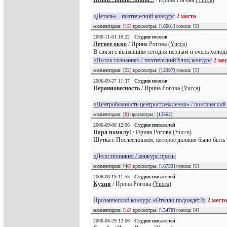
Шшш...шшш...шшш...
/ Ирина Рогова (
Yucca
)
«Деталь» - поэтический конкурс
2 место
комментарии: [
15
] просмотры: [
16001
] голоса: [
6
]
2006-11-01 16:22
Студия поэтов
Летнее окно
/ Ирина Рогова (
Yucca
)
В связи с выпавшим сегодня первым и очень холодн
«Поток сознания» / поэтический блиц-конкурс
2 ме
комментарии: [
22
] просмотры: [
12997
] голоса: [
5
]
2006-09-27 11:37
Студия поэтов
Неравновесность
/ Ирина Рогова (
Yucca
)
«Центробежность центростремления» / поэтический
комментарии: [
8
] просмотры: [
12562
]
2006-09-08 12:06
Студия писателей
Вира помалу!
/ Ирина Рогова (
Yucca
)
Шутка с Послесловием, которое должно было быть
«Дело техники» / конкурс прозы
комментарии: [
46
] просмотры: [
16733
] голоса: [
6
]
2006-08-19 11:55
Студия писателей
Кухня
/ Ирина Рогова (
Yucca
)
Прозаический конкурс «Отелло подождёт?»
2 место
комментарии: [
18
] просмотры: [
15478
] голоса: [
4
]
2006-06-29 12:06
Студия писателей