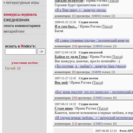
Письмо целителю
/ Ирина Рогова (
Yucca
)
• литературные игры
Героиня будет признательна за ответ.
«Я к Вам пишу..» - конкурс прозы.
конкурсы журнала
комментарии: [
5
] просмотры: [
14031
] голоса: [
2
]
ЕЖЕДНЕВНИК
2008-01-25 15:50
Студия поэтов
лента комментариев
И я там был...
/ Ирина Рогова (
Yucca
)
Басня.
мегарейтинг
«И славы странные плоды» / поэтический конкурс
искать в
Я
ndex'е:
комментарии: [
16
] просмотры: [
12824
] голоса: [
3
]
2007-12-04 14:59
Студия писателей
Байки от дяди Гены
/ Ирина Рогова (
Yucca
)
Вне конкурса, конечно, просто почитайте :-)
участники on-line:
«Ты охотник, я - рыбак!» - конкурс баек (проза)
Гостей: 10
комментарии: [
0
] просмотры: [
15829
] голоса: [
3
]
2007-11-27 12:42
Студия поэтов
Век мой
/ Ирина Рогова (
Yucca
)
«Бог меня простит, это его ремесло» - поэтический 
комментарии: [
20
] просмотры: [
12945
] голоса: [
8
]
2007-06-11 14:32
Студия поэтов
Сухое вино
/ Ирина Рогова (
Yucca
)
Кажется, многие вспомнили и первые любови, и пе
«И сердца первая любовь...» / авторский поэтически
комментарии: [
12
] просмотры: [
13382
] голоса: [
8
]
2007-06-06 12:23
Фото-АР