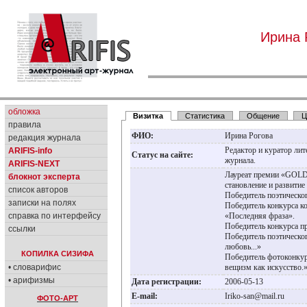
Ирина 
обложка
Визитка
Статистика
Общение
Ц
правила
ФИО:
Ирина Рогова
редакция журнала
Редактор и куратор ли
ARIFIS-info
Статус на сайте:
журнала.
ARIFIS-NEXT
Лауреат премии «GOLD
блокнот эксперта
становление и развитие
список авторов
Победитель поэтическог
записки на полях
Победитель конкурса к
справка по интерфейсу
«Последняя фраза».
Победитель конкурса п
ссылки
Победитель поэтическог
любовь...»
КОПИЛКА СИЗИФА
Победитель фотоконку
• словарифис
вещизм как искусство
• арифизмы
Дата регистрации:
2006-05-13
E-mail:
Iriko-san@mail.ru
ФОТО-АРТ