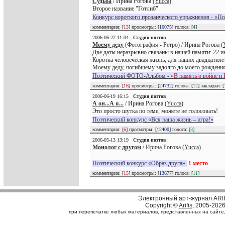
Судьба
/ Ирина Рогова (
Yucca
)
Второе название "Готлиб"
Конкурс короткого прозаического упражнения - «П
комментарии: [
13
] просмотры: [
16075
] голоса: [
4
]
2006-06-22 11:04
Студия поэтов
Моему деду
(Фотография - Ретро) / Ирина Рогова (
Две даты неразрывно связаны в нашей памяти: 22 и
Коротка человеческая жизнь, для наших двадцатилет
Моему деду, погибшему задолго до моего рождени
Поэтический ФОТО-Альбом -
«В память о войне и 
комментарии: [
16
] просмотры: [
24732
] голоса: [
12
] закладки:
[
2006-06-19 16:15
Студия поэтов
А он...А я...
/ Ирина Рогова (
Yucca
)
Это просто шутка по теме, можете не голосовать!
Поэтический конкурс «Вся наша жизнь – игра!»
комментарии: [
6
] просмотры: [
12400
] голоса: [
3
]
2006-05-13 13:19
Студия поэтов
Монолог с другом
/ Ирина Рогова (
Yucca
)
Поэтический конкурс «Образ друга».
1 место
комментарии: [
15
] просмотры: [
13677
] голоса: [
11
]
Электронный арт-журнал ARI
Copyright ©
Arifis
, 2005-202
при перепечатке любых материалов, представленных на сайте, с