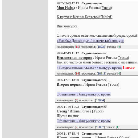
2007-03-29 12:13
Студия поэтов
Мон Нефед
/ Ирина Рогова (
Yucca
)
К картине Ксении Беляевой "Nefed"
Вне конкурса.
Стихотворение отмечено специальной редакторской 
«Улыбка Джоконды» /поэтический конкурс
комментарии: [
15
] просмотры: [
18235
] голоса: [
4
]
2006-12-19 11:12
Студия писателей
Неизвестная история
/ Ирина Рогова (
Yucca
)
Как это часто со мной бывает, застряла с названием.
«Рождественская сказка» / конкурс прозы
1 место
комментарии: [
14
] просмотры: [
16319
] голоса: [
4
]
2006-12-01 13:00
Студия писателей
Вторая порция
/ Ирина Рогова (
Yucca
)
Объявление. / блиц-конкурс прозы
комментарии: [
6
] просмотры: [
15804
]
2006-11-30 11:23
Студия писателей
Стенд
/ Ирина Рогова (
Yucca
)
Шутка по мне
Объявление. / блиц-конкурс прозы
комментарии: [
2
] просмотры: [
16007
] голоса: [
1
]
2006-11-17 15:44
Студия поэтов