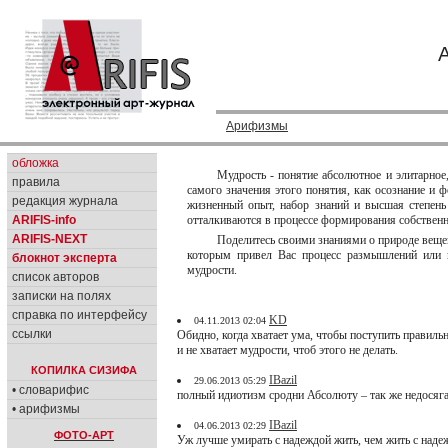
Арифизмы
обложка
Мудрость - понятие абсолютное и элитарное,
правила
самого значения этого понятия, как осознание и
редакция журнала
жизненный опыт, набор знаний и высшая степень
ARIFIS-info
отталкиваются в процессе формирования собственн
ARIFIS-NEXT
Поделитесь своими знаниями о природе вещей
которым привел Вас процесс размышлений или п
блокнот эксперта
мудрости.
список авторов
записки на полях
справка по интерфейсу
KD
04.11.2013 02:04
ссылки
Обидно, когда хватает ума, чтобы поступить правильн
и не хватает мудрости, чтоб этого не делать.
КОПИЛКА СИЗИФА
IBazil
29.06.2013 05:29
• словарифис
полный идиотизм сродни Абсолюту – так же недосяг
• арифизмы
IBazil
04.06.2013 02:29
ФОТО-АРТ
Уж лучше умирать с надеждой жить, чем жить с наде