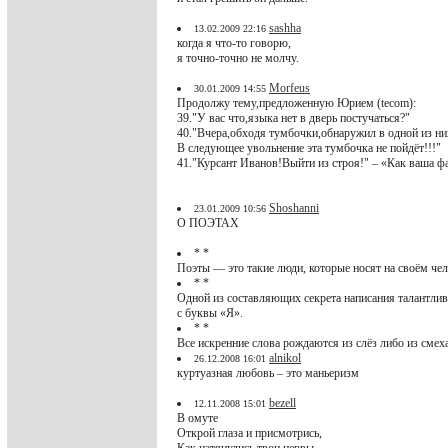
sashha
13.02.2009 22:16
когда я что-то говорю,
я точно-точно не молчу.
Morfeus
30.01.2009 14:55
Продолжу тему,предложенную Юрием (tecom):
39."У вас что,языка нет в дверь постучаться?"
40."Вчера,обходя тумбочки,обнаружил в одной из н
В следующее увольнение эта тумбочка не пойдёт!!!"
41."Курсант Иванов!Выйти из строя!" – «Как ваша 
Shoshanni
23.01.2009 10:56
О ПОЭТАХ
* *
Поэты — это такие люди, которые носят на своём че
* *
Одной из составляющих секрета написания талантливы
с буквы «Я».
* *
Все искренние слова рождаются из слёз либо из смех
alnikol
26.12.2008 16:01
куртуазная любовь – это маньеризм
bezell
12.11.2008 15:01
В омуте
Открой глаза и присмотрись,