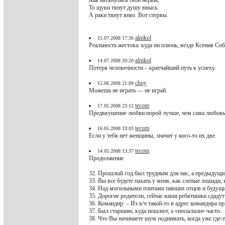
Как натянулись твои нервы,
То щуки тянут душу ввысь:
А раки тянут вниз. Вот стервы.
alnikol
15.07.2008 17:36
Реальность жестока: куда ни плюнь, везде Ксения Соб
alnikol
14.07.2008 20:20
Потеря человечности – кратчайший путь к успеху.
choy
15.06.2008 21:09
Можешь не играть — не играй.
tecom
17.05.2008 23:12
Предвкушение любви порой лучше, чем сама любовь
tecom
16.05.2008 19:03
Если у тебя нет женщины, значит у кого-то их две.
tecom
14.05.2008 13:37
Продолжение
32. Прошлый год был трудным для нас, а предыдущий
33. Вы все будете пахать у меня, как слепые лошади, 
34. Над могильными плитами павших отцов и будущи
35. Дорогие родители, сейчас ваши ребятишки сдаду
36. Командир: – Из в/ч такой-то в адрес командира 
37. Был старшим, куда пошлют, а «посылали» часто
38. Что Вы начинаете шум поднимать, когда уже где-то