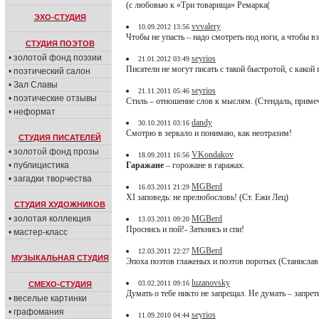
(с любовью к «Три товарища» Ремарка(
ЭХО-СТУДИЯ
vvvalery
10.09.2012 13:56
Чтобы не упасть – надо смотреть под ноги, а чтобы вз
СТУДИЯ ПОЭТОВ
• золотой фонд поэзии
seyrios
21.01.2012 03:49
Писатели не могут писать с такой быстротой, с какой
• поэтический салон
• Зал Славы
seyrios
21.11.2011 05:46
• поэтические отзывы
Стиль – отношение слов к мыслям. (Стендаль, приме
• неформат
dandy
30.10.2011 03:16
Смотрю в зеркало и понимаю, как неотразим!
СТУДИЯ ПИСАТЕЛЕЙ
• золотой фонд прозы
VKondakov
18.09.2011 16:56
• публицистика
Гаражане
– горожане в гаражах.
• загадки творчества
MGBerd
16.03.2011 21:29
XI заповедь: не прелюбословь! (Ст. Ежи Лец)
СТУДИЯ ХУДОЖНИКОВ
• золотая коллекция
MGBerd
13.03.2011 09:20
Проснись и пой!- Заткнись и спи!
• мастер-класс
MGBerd
12.03.2011 22:27
МУЗЫКАЛЬНАЯ СТУДИЯ
Эпоха поэтов глаженых и поэтов поротых (Станислав
luzanovsky
03.02.2011 09:16
СМЕХО-СТУДИЯ
Думать о тебе никто не запрещал. Не думать – запрети
• веселые картинки
• графомания
seyrios
11.09.2010 04:44