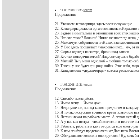
tecom
14.05.2008 13:35
Продолжение
21. Уважаемые товарищи, здесь военнослужащие.
22. Командиры должны организовывать всё красиво и 
23. Будьте внимательны в отношении всех этих наших
24. Что это такое? Дожили! Никто не знает где жена,
25. Максимум собранности и тёплых взаимоотноше
26. У Вас здесь процветает «махровый пох…м», от пе
27. Форма одежды на завтра, брюки под сапоги.
28. Кто так поворачивается!? Надо же слушать бараб
29. Милый! Ты у меня однолюб – любишь только себ
30. Теперь у нас будет три рода войск. Это: небо, мор
31. Казарменные «держиморды» совсем распоясались
tecom
14.05.2008 13:31
Продолжение
12. Спасибо-пожалуйста.
13. Имею жену… Имею дочь…
14. Недопущение, ни под каким предлогом в казарму 
15. И только искусство военного врача позволило изв
16. Легли и лежат на рабочем месте. А потом целый д
17. А у нас как всегда – тихий всплеск и в итоге не в
18. Работать, работать и как говорится ещё много раз
19. К нам прибудут представители от Дальнего Восто
20. Обслуживают колесо, а оно крутится! Ну, хоть бы