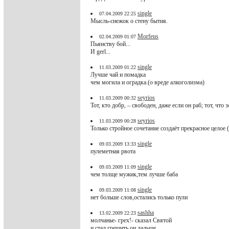
single
07.04.2009 22:25
Мысль-снежок о стену бытия.
Morfeus
02.04.2009 01:07
Пьянству бой...
И gerl...
single
11.03.2009 01:22
Лучше чай и помадка
чем могила и оградка.(о вреде алкоголизма)
seyrios
11.03.2009 00:32
Тот, кто добр, – свободен, даже если он раб; тот, что
seyrios
11.03.2009 00:28
Только стройное сочетание создаёт прекрасное целое 
single
09.03.2009 13:33
пулеметная рвота
single
09.03.2009 11:09
чем толще мужик,тем лучше баба
single
09.03.2009 11:08
нет больше слов,остались только пули
sashha
13.02.2009 22:23
молчанье- грех!- сказал Святой
и стал грешить он дальше.