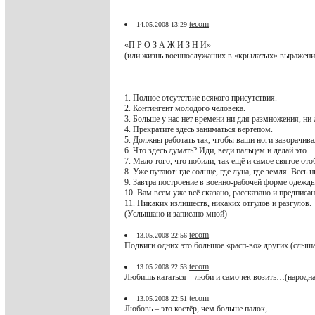
tecom
14.05.2008 13:29
«П Р О З А Ж И З Н И»
(или жизнь военнослужащих в «крылатых» выражения
1. Полное отсутствие всякого присутствия.
2. Контингент молодого человека.
3. Больше у нас нет времени ни для размножения, ни
4. Прекратите здесь заниматься вертепом.
5. Должны работать так, чтобы ваши ноги заворачива
6. Что здесь думать? Иди, веди пальцем и делай это.
7. Мало того, что побили, так ещё и самое святое ото
8. Уже путают: где солнце, где луна, где земля. Весь 
9. Завтра построение в военно-рабочей форме одежды
10. Вам всем уже всё сказано, рассказано и предписан
11. Никаких излишеств, никаких отгулов и разгулов.
(Услышано и записано мной)
tecom
13.05.2008 22:56
Подвиги одних это большое «расп-во» других.(слыша
tecom
13.05.2008 22:53
Любишь кататься – люби и самочек возить…(народна
tecom
13.05.2008 22:51
Любовь – это костёр, чем больше палок,