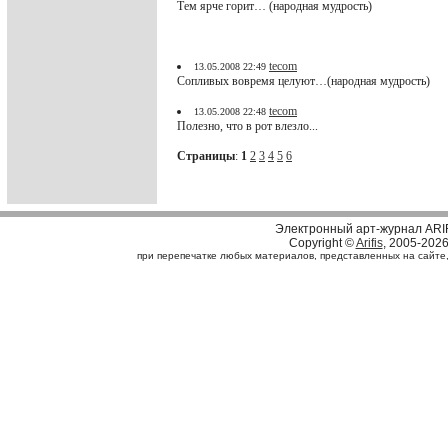
Тем ярче горит… (народная мудрость)
tecom
13.05.2008 22:49
Сопливых вовремя целуют…(народная мудрость)
tecom
13.05.2008 22:48
Полезно, что в рот влезло...
Страницы
:
1
2
3
4
5
6
Электронный арт-журнал ARI
Copyright ©
Arifis
, 2005-202
при перепечатке любых материалов, представленных на сайте, с