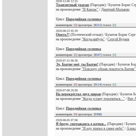
2020-12-06 12:25
Транзитный ураган
(Пародия) / Булатов Борис Се
на произведение
"В Канзас"
/
Дмитрий Мальянц
Цикл:
Пародийная солянка
комментарии: [
3
] просмотры: [
8212
] голоса: [
1
]
2020-08-23 05:39
Опять?!
(Поэтический отзыв) / Булатов Борис Серг
на произведение
"Когда-нибудь"
/
Сергей Кудаев
Цикл:
Пародийная солянка
комментарии: [
2
] просмотры: [
8547
] голоса: [
1
]
2020-07-15 06:36
Эх, Бытие моё, ты Бытие!
(Пародия) / Булатов Бор
на произведение
"Повсюду общая покатость Бытия"
Цикл:
Пародийная солянка
комментарии: [
0
] просмотры: [
9114
] голоса: [
1
]
2020-07-08 20:00
На перекрёстке двух миров
(Пародия) / Булатов Б
на произведение
"Когда устану торопиться..."
/
Вит 
Цикл:
Пародийная солянка
комментарии: [
0
] просмотры: [
9398
]
2020-06-05 07:06
Я бреду, спотыкаясь о кочки...
(Пародия) / Булато
на произведение
"Я иду прямо в синее небо"
/
Алекс