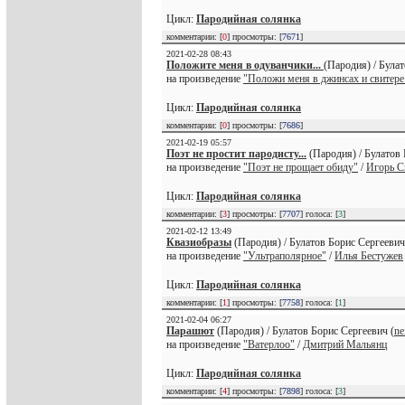
Цикл:
Пародийная солянка
комментарии: [
0
] просмотры: [
7671
]
2021-02-28 08:43
Положите меня в одуванчики...
(Пародия) / Була
на произведение
"Положи меня в джинсах и свитере.
Цикл:
Пародийная солянка
комментарии: [
0
] просмотры: [
7686
]
2021-02-19 05:57
Поэт не простит пародисту...
(Пародия) / Булатов 
на произведение
"Поэт не прощает обиду"
/
Игорь С
Цикл:
Пародийная солянка
комментарии: [
3
] просмотры: [
7707
] голоса: [
3
]
2021-02-12 13:49
Квазиобразы
(Пародия) / Булатов Борис Сергеевич
на произведение
"Ультраполярное"
/
Илья Бестужев
Цикл:
Пародийная солянка
комментарии: [
1
] просмотры: [
7758
] голоса: [
1
]
2021-02-04 06:27
Парашют
(Пародия) / Булатов Борис Сергеевич (
ne
на произведение
"Ватерлоо"
/
Дмитрий Мальянц
Цикл:
Пародийная солянка
комментарии: [
4
] просмотры: [
7898
] голоса: [
3
]