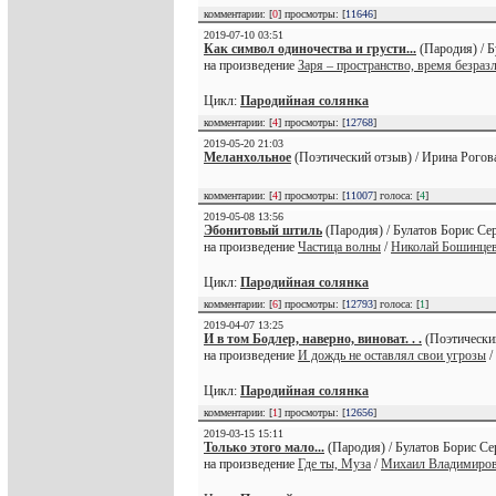
комментарии: [
0
] просмотры: [
11646
]
2019-07-10 03:51
Как символ одиночества и грусти...
(Пародия) / Б
на произведение
Заря – пространство, время безра
Цикл:
Пародийная солянка
комментарии: [
4
] просмотры: [
12768
]
2019-05-20 21:03
Меланхольное
(Поэтический отзыв) / Ирина Рогова
комментарии: [
4
] просмотры: [
11007
] голоса: [
4
]
2019-05-08 13:56
Эбонитовый штиль
(Пародия) / Булатов Борис Сер
на произведение
Частица волны
/
Николай Бошинце
Цикл:
Пародийная солянка
комментарии: [
6
] просмотры: [
12793
] голоса: [
1
]
2019-04-07 13:25
И в том Бодлер, наверно, виноват. . .
(Поэтический
на произведение
И дождь не оставлял свои угрозы
/
Цикл:
Пародийная солянка
комментарии: [
1
] просмотры: [
12656
]
2019-03-15 15:11
Только этого мало...
(Пародия) / Булатов Борис Се
на произведение
Где ты, Муза
/
Михаил Владимиров