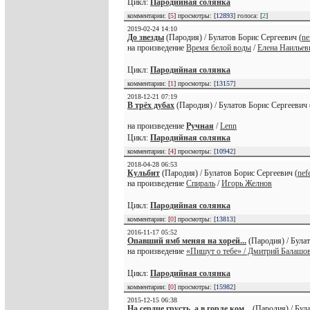
Цикл:
Пародийная солянка
комментарии: [
5
] просмотры: [
12893
] голоса: [
2
]
2019-02-24 14:10
До звезды
(Пародия) / Булатов Борис Сергеевич (
ne
на произведение
Время белой воды
/
Елена Наильев
Цикл:
Пародийная солянка
комментарии: [
1
] просмотры: [
13157
]
2018-12-21 07:19
В трёх дубах
(Пародия) / Булатов Борис Сергеевич 
на произведение
Ручная
/
Lenn
Цикл:
Пародийная солянка
комментарии: [
4
] просмотры: [
10942
]
2018-04-28 06:53
Кульбит
(Пародия) / Булатов Борис Сергеевич (
nef
на произведение
Спираль
/
Игорь Желнов
Цикл:
Пародийная солянка
комментарии: [
0
] просмотры: [
13813
]
2016-11-17 05:52
Опавший ямб меняя на хорей...
(Пародия) / Булат
на произведение
«Пишут о тебе» / Дмитрий Балашо
Цикл:
Пародийная солянка
комментарии: [
0
] просмотры: [
15982
]
2015-12-15 06:38
На сердце грусть, а в горле ком...
(Пародия) / Бул