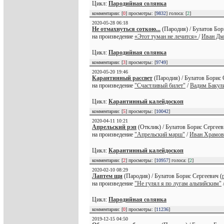
Цикл:
Пародийная солянка
комментарии: [
0
] просмотры: [
9832
] голоса: [
2
]
2020-05-28 06:18
Не отмахнуться соткою...
(Пародия) / Булатов Бор
на произведение
«Этот туман не лечится»
/
Иван Дм
Цикл:
Пародийная солянка
комментарии: [
3
] просмотры: [
9749
]
2020-05-20 19:46
Карантинный рассвет
(Пародия) / Булатов Борис 
на произведение
"Счастливый билет"
/
Вадим Бакул
Цикл:
Карантинный калейдоскоп
комментарии: [
5
] просмотры: [
10042
]
2020-04-11 10:21
Апрельский рэп
(Отклик) / Булатов Борис Сергеев
на произведение
"Апрельский марш"
/
Иван Храмов
Цикл:
Карантинный калейдоскоп
комментарии: [
2
] просмотры: [
10957
] голоса: [
2
]
2020-02-10 08:29
Лаптем щи
(Пародия) / Булатов Борис Сергеевич (
на произведение
"Не гулял я по лугам альпийским"
Цикл:
Пародийная солянка
комментарии: [
0
] просмотры: [
11236
]
2019-12-15 04:50