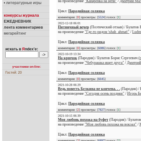
на произведение
"Канарейка на цепи"
/
Дмитрий Ма
• литературные игры
Цикл:
Пародийная солянка
конкурсы журнала
комментарии: [
0
] просмотры: [
5524
] голоса: [
1
]
ЕЖЕДНЕВНИК
2022-12-18 06:01
Пятничный вечер
(Поэтический отзыв) / Булатов 
лента комментариев
на произведение
"Где-то рядом \shah_ahmat\"
/
Ludmi
мегарейтинг
Цикл:
Пародийная солянка
комментарии: [
0
] просмотры: [
6086
] голоса: [
1
]
искать в
Я
ndex'е:
2022-10-19 13:34
На крючок
(Пародия) / Булатов Борис Сергеевич (
на произведение
"Чебурашка ищет друга"
/
Дмитрий
участники on-line:
Гостей: 20
Цикл:
Пародийная солянка
комментарии: [
0
] просмотры: [
6645
]
2021-10-28 06:29
Ведь повесть Белкина не кончена. . .
(Пародия) / 
на произведение
"Сегодня осень поздняя"
/
Игорь Б
Цикл:
Пародийная солянка
комментарии: [
2
] просмотры: [
7827
] голоса: [
1
]
2021-10-15 06:39
Моя любовь похожа на буфет
(Пародия) / Булатов
на произведение
"Моя любовь похожа на вокзал"
/
Цикл:
Пародийная солянка
комментарии: [
2
] просмотры: [
6897
] голоса: [
2
]