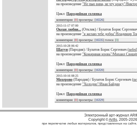
на произведение
"Не пью вина, не чту красу"/Викто
Цикл:
Пародийная солянка
комментарии: [
0
] просмотры: [
16526
]
2015-11-17 07:00
Океан любви...
(Отклик) / Булатов Борис Сергеевич
на произведение
"я желаю тебе добра"/Владимир То
комментарии: [
8
] просмотры: [
16535
] голоса: [
3
]
2015-10-28 06:42
Шатун
(Пародия) / Булатов Борис Сергеевич (
nefed
на произведение
"Комариная кровь"/Михаил Свищё
Цикл:
Пародийная солянка
комментарии: [
0
] просмотры: [
16320
]
2015-10-16 08:25
Мохерово
(Пародия) / Булатов Борис Сергеевич (
ne
на произведение
"Холодно"/Иван Байдин
Цикл:
Пародийная солянка
комментарии: [
0
] просмотры: [
16329
]
Электронный арт-журнал ARI
Copyright ©
Arifis
, 2005-202
при перепечатке любых материалов, представленных на сайте, с