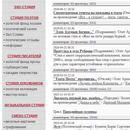
комментарии: [
0
] просмотры: [
425
]
ЭХО-СТУДИЯ
2026-06-11 18:59
Симметричные ответы на призывы в театр
(Отк
на произведение
«Всё – в сторону! – дрель, гантель...
СТУДИЯ ПОЭТОВ
комментарии: [
0
] просмотры: [
515
]
• золотой фонд поэзии
2026-05-11 02:46
• поэтический салон
"Элен, бледная богиня..."
(Подражание) / Олег А
• Зал Славы
по мотивам стих-я «Жил на свете рыцарь бедный...
• поэтические отзывы
комментарии: [
0
] просмотры: [
654
]
• неформат
2026-04-25 00:31
Прогулка в духе Рубцова
(Подражание) / Олег Ар
*Стих-е имеет сюрреалистический компонент, эпохи
СТУДИЯ ПИСАТЕЛЕЙ
2000-е, когда злободневным был спор о допустимос
• золотой фонд прозы
для к-рых характерна устойчивая «горизонталь».
• публицистика
комментарии: [
0
] просмотры: [
840
]
• загадки творчества
2026-03-24 22:24
"Театр Поэта" продвигая...
(Отклик) / Олег Арши
на произведение
«Ходить любила Клеопатра...»
/
You
СТУДИЯ ХУДОЖНИКОВ
• золотая коллекция
комментарии: [
3
] просмотры: [
1028
] голоса: [
1
]
• мастер-класс
2023-11-10 05:47
Двадцать первый век, ноябрь...
(Пародия) / Булат
на произведение
"Дырка в небе"
/
Дмитрий Мальянц
МУЗЫКАЛЬНАЯ СТУДИЯ
Цикл:
Пародийная солянка
СМЕХО-СТУДИЯ
комментарии: [
0
] просмотры: [
5416
]
• веселые картинки
2023-01-26 16:58
Дуэт
(Поэтический отзыв) / Булатов Борис Сергееви
• графомания