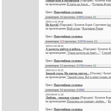
Обнаружен и обезврежен
(Пародия) / Булатов Бор
на произведение
Я опять на Земле...
/
Родионъ Купц
Цикл:
Пародийная солянка
комментарии: [
4
] просмотры: [
12051
] голоса: [
1
]
2019-11-16 20:46
Не балуй!
(Пародия) / Булатов Борис Сергеевич (
ne
на произведение
Мой огонь
/
Владимир Ревин
Цикл:
Пародийная солянка
комментарии: [
12
] просмотры: [
11674
] голоса: [
2
]
2019-11-02 06:42
А радость рвётся в небеса...
(Пародия) / Булатов Б
на произведение
"Упала радость на траву..."
/
Сергей
Цикл:
Пародийная солянка
комментарии: [
2
] просмотры: [
11702
] голоса: [
1
]
2019-10-11 05:25
Закрой глаза. На ощупь ощути...
(Отклик) / Булат
на произведение
"Закрой глаза. Всё в мире только зв
Цикл:
Пародийная солянка
комментарии: [
0
] просмотры: [
11056
]
2019-09-04 11:20
Любовь - опасная страна
(Пародия) / Булатов Бор
на произведение
Прошлись по краешку любви...
/
Бо
Цикл:
Пародийная солянка