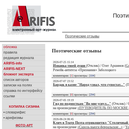
Поэти
Поэтические отзывы
обложка
Поэтические отзывы
правила
редакция журнала
2026-07-25 15:14
ARIFIS-info
Изнанка твоей души
(Отклик) / Олег Аршинов (
Go
ARIFIS-NEXT
Ремейк-антитеза «Признания» Заболоцкого
блокнот эксперта
комментарии: [
1
] просмотры: [
104
]
список авторов
2026-07-07 23:52
Бардак в казне "Народ узнал, что супостат..."
(П
записки на полях
справка по интерфейсу
комментарии: [
0
] просмотры: [
294
]
ссылки
2026-07-05 19:19
Гид по подмосткам "Во мне уснул..."
(Отклик) /
КОПИЛКА СИЗИФА
на произведение
«ПУТЕВОДИТЕЛЬ ПО МОСКВЕ (ф
• словарифис
комментарии: [
0
] просмотры: [
294
]
• арифизмы
2026-06-24 06:45
Клич в Театр Поэта отрикошетил "Столичный ф
ФОТО-АРТ
на произведение
«Сквозь вьюги февральские...»
/
Yo