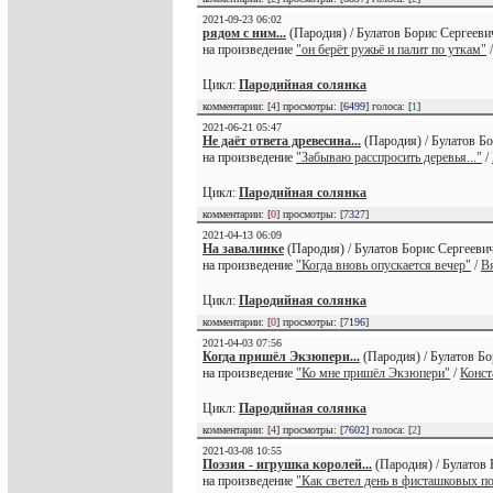
2021-09-23 06:02
рядом с ним...
(Пародия) / Булатов Борис Сергееви
на произведение
"он берёт ружьё и палит по уткам"
Цикл:
Пародийная солянка
комментарии: [
4
] просмотры: [
6499
] голоса: [
1
]
2021-06-21 05:47
Не даёт ответа древесина...
(Пародия) / Булатов Бо
на произведение
"Забываю расспросить деревья..."
/
Цикл:
Пародийная солянка
комментарии: [
0
] просмотры: [
7327
]
2021-04-13 06:09
На завалинке
(Пародия) / Булатов Борис Сергеевич
на произведение
"Когда вновь опускается вечер"
/
В
Цикл:
Пародийная солянка
комментарии: [
0
] просмотры: [
7196
]
2021-04-03 07:56
Когда пришёл Экзюпери...
(Пародия) / Булатов Бо
на произведение
"Ко мне пришёл Экзюпери"
/
Конст
Цикл:
Пародийная солянка
комментарии: [
4
] просмотры: [
7602
] голоса: [
2
]
2021-03-08 10:55
Поэзия - игрушка королей...
(Пародия) / Булатов 
на произведение
"Как светел день в фисташковых п