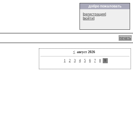
добро пожаловать
[
регистрация
]
[
войти
]
печать
<
август 2026
1
2
3
4
5
6
7
8
9