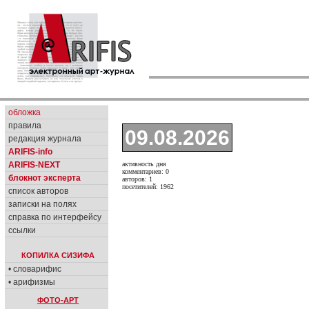
обложка
правила
09.08.2026
редакция журнала
ARIFIS-info
ARIFIS-NEXT
активность дня
комментариев: 0
блокнот эксперта
авторов: 1
посетителей: 1962
список авторов
записки на полях
справка по интерфейсу
ссылки
КОПИЛКА СИЗИФА
• словарифис
• арифизмы
ФОТО-АРТ