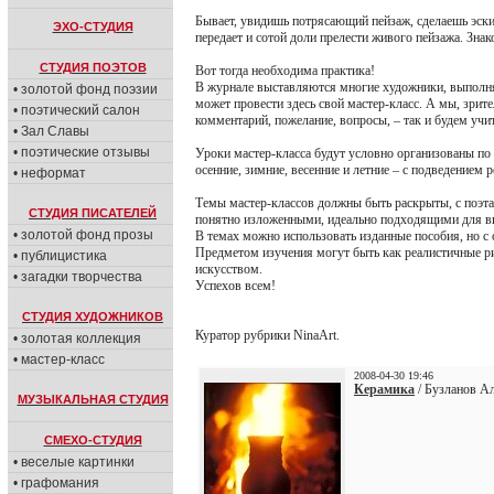
Бывает, увидишь потрясающий пейзаж, сделаешь эскиз,
ЭХО-СТУДИЯ
передает и сотой доли прелести живого пейзажа. Знак
СТУДИЯ ПОЭТОВ
Вот тогда необходима практика!
В журнале выставляются многие художники, выполня
• золотой фонд поэзии
может провести здесь свой мастер-класс. А мы, зрит
• поэтический салон
комментарий, пожелание, вопросы, – так и будем учит
• Зал Славы
• поэтические отзывы
Уроки мастер-класса будут условно организованы по 
осенние, зимние, весенние и летние – с подведением 
• неформат
Темы мастер-классов должны быть раскрыты, с поэ
СТУДИЯ ПИСАТЕЛЕЙ
понятно изложенными, идеально подходящими для в
• золотой фонд прозы
В темах можно использовать изданные пособия, но с
Предметом изучения могут быть как реалистичные ри
• публицистика
искусством.
• загадки творчества
Успехов всем!
СТУДИЯ ХУДОЖНИКОВ
Куратор рубрики NinaArt.
• золотая коллекция
• мастер-класс
2008-04-30 19:46
Керамика
/ Бузланов Ал
МУЗЫКАЛЬНАЯ СТУДИЯ
СМЕХО-СТУДИЯ
• веселые картинки
• графомания