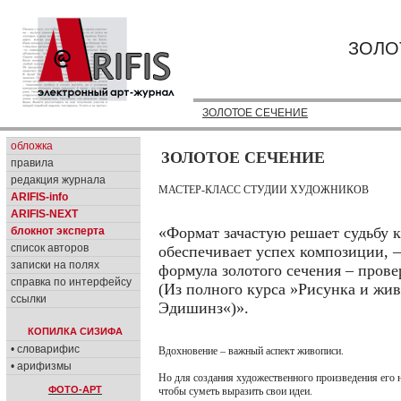
ЗОЛО
ЗОЛОТОЕ СЕЧЕНИЕ
обложка
ЗОЛОТОЕ СЕЧЕНИЕ
правила
редакция журнала
МАСТЕР-КЛАСС СТУДИИ ХУДОЖНИКОВ
ARIFIS-info
ARIFIS-NEXT
«Формат зачастую решает судьбу к
блокнот эксперта
список авторов
обеспечивает успех композиции, –
записки на полях
формула золотого сечения – прове
справка по интерфейсу
(Из полного курса »Рисунка и ж
ссылки
Эдишинз«)».
КОПИЛКА СИЗИФА
• словарифис
Вдохновение – важный аспект живописи.
• арифизмы
Но для создания художественного произведения его н
ФОТО-АРТ
чтобы суметь выразить свои идеи.