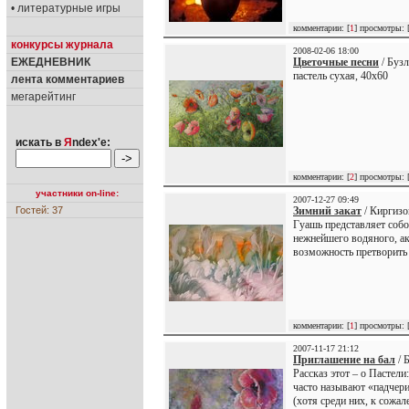
• литературные игры
комментарии: [
1
] просмотры: 
конкурсы журнала
2008-02-06 18:00
ЕЖЕДНЕВНИК
Цветочные песни
/ Бузл
пастель сухая, 40х60
лента комментариев
мегарейтинг
искать в
Я
ndex'е:
комментарии: [
2
] просмотры: 
участники on-line:
2007-12-27 09:49
Гостей: 37
Зимний закат
/ Киргизо
Гуашь представляет соб
нежнейшего водяного, ак
возможность претворить
комментарии: [
1
] просмотры: 
2007-11-17 21:12
Приглашение на бал
/ 
Рассказ этот – о Пастел
часто называют «падчер
(хотя среди них, к сожа