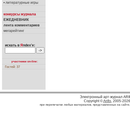
• литературные игры
конкурсы журнала
ЕЖЕДНЕВНИК
лента комментариев
мегарейтинг
искать в
Я
ndex'е:
участники on-line:
Гостей: 37
Электронный арт-журнал ARI
Copyright ©
Arifis
, 2005-202
при перепечатке любых материалов, представленных на сайте, с