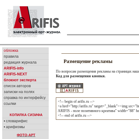
обложка
правила
Размещение рекламы
редакция журнала
ARIFIS-info
По вопросам размещения рекламы на страницах наше
ARIFIS-NEXT
Код для размещения кнопки.
блокнот эксперта
список авторов
записки на полях
справка по интерфейсу
<!-- begin of arifis.ru -->
ссылки
<a href="http://arifis.ru" target="_blank"><img src="
ARIFIS - поле позитивного креатива" width="88" h
КОПИЛКА СИЗИФА
<!-- end of arifis.ru -->
• словарифис
• арифизмы
ФОТО-АРТ