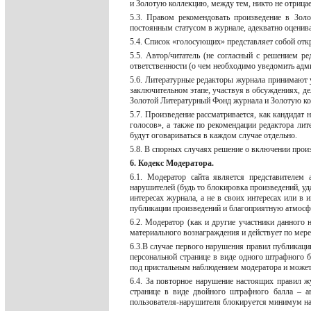
и Золотую коллекцию, между тем, никто не отрицае
5.3. Правом рекомендовать произведение в Зо
постоянным статусом в журнале, адекватно оценив
5.4. Список «голосующих» представляет собой о
5.5. Автор/читатель (не согласный с решением р
ответственности (о чем необходимо уведомить адми
5.6. Литературные редакторы журнала принимают 
заключительном этапе, участвуя в обсуждениях, де
Золотой Литературный Фонд журнала и Золотую ко
5.7. Произведение рассматривается, как кандидат
голосов», а также по рекомендации редактора лит
будут оговариваться в каждом случае отдельно.
5.8. В спорных случаях решение о включении прои
6. Кодекс Модератора.
6.1. Модератор сайта является представителем
нарушителей (будь то блокировка произведений, у
интересах журнала, а не в своих интересах или в
публикации произведений и благоприятную атмосфе
6.2. Модератор (как и другие участники данного 
материального вознаграждения и действует по мере
6.3.В случае первого нарушения правил публикац
персональной странице в виде одного штрафного б
под пристальным наблюдением модератора и может
6.4. За повторное нарушение настоящих правил 
странице в виде двойного штрафного балла – а
пользователя-нарушителя блокируется минимум на