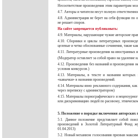
Несоответствие произведения этим параметрам мо
4.7. Авторы и читатели несут полную ответственнос
4.8. Администрация не берет на себя функции по о
не решает споров.
На сайте запрещается публиковать:
4.9. Материалы, нарушающие чужие авторские права
4.10. Сборники и циклы литературных произвед
целевые и четко обоснованные сочинения, такие как:
4.11. Литературные произведения на иностранных 
(Модератор оставляет за собой право на удалени
4.12. Произведения без названий и произведения н
условия конкурсов.)
4.13. Материалы, в тексте и названии кото
«кавычки» в названии произведений.
4.14. Материалы явно рекламного содержания, как 
через переписку с администратором)
4.15. Материалы порнографического и нецензурног
или дискриминацию людей по расовому, этническо
5. Положение о порядке включения авторских
5.1. Данное положение представляет собой поя
произведений в Золотой Литературный Фонд ж
01.04.2013)
5.2. Новый механизм голосования призван максим