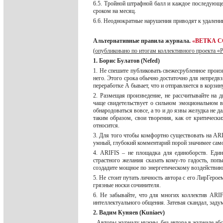
6.5. Тройной штрафной балл и каждое последующее
сроком на месяц.
6.6. Неоднократные нарушения приводят к удалени
Альтернативные правила журнала.
«ВЕТКА С
(
опубликовано по итогам коллективного проекта «
1. Борис Булатов (Nefed)
1. Не спешите публиковать свежесрубленное произв
него. Этого срока обычно достаточно для непредвз
переработке А бывает, что и отправляется в корзин
2. Размещая произведение, не рассчитывайте на д
чаще свидетельствует о сильном эмоциональном во
обнародоваться вовсе, а то и до язвы желудка не 
таким образом, свои творения, как от критически
относится.
3. Для того чтобы комфортно существовать на ARIF
умный, глубокий комментарий порой значимее сам
4. ARIFIS – не площадка для единоборств. Един
страстного желания сказать кому-то гадость, поп
создадите мощное по энергетическому воздействию
5. Не стоит путать личность автора с его ЛирГерое
грязные носки сочинителя.
6. Не забывайте, что для многих коллектив ARI
интеллектуального общения. Затевая скандал, задум
2. Вадим Куняев (Kuniaev)
- Авторы журналу нужны, без автора в журнале абс