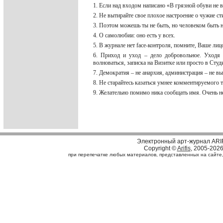
1. Если над входом написано «В грязной обуви не в
2. Не вытирайте свое плохое настроение о чужие ст
3. Поэтом можешь ты не быть, но человеком быть н
4. О самолюбии: оно есть у всех.
5. В журнале нет face-контроля, помните, Ваше лиц
6. Приход и уход – дело добровольное. Уходя 
волноваться, записка на Визитке или просто в Студи
7. Демократия – не анархия, администрация – не в
8. Не старайтесь казаться умнее комментируемого т
9. Желательно помимо ника сообщать имя. Очень н
Электронный арт-журнал ARI
Copyright ©
Arifis
, 2005-202
при перепечатке любых материалов, представленных на сайте, с