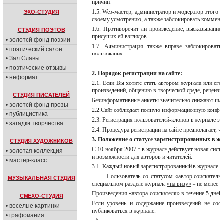
причин.
1.5. Web-мастер, администратор и модератор этого
ЭХО-СТУДИЯ
своему усмотрению, а также заблокировать коммен
1.6. Противоречит ли произведение, высказывани
СТУДИЯ ПОЭТОВ
присущих ей взглядов.
• золотой фонд поэзии
1.7. Администрация также вправе заблокирова
• поэтический салон
пользования.
• Зал Славы
• поэтические отзывы
2. Порядок регистрации на сайте:
• неформат
2.1. Если Вы хотите стать автором журнала или е
произведений, общению в творческой среде, реценз
СТУДИЯ ПИСАТЕЛЕЙ
Безинформативные анкеты значительно снижают ша
• золотой фонд прозы
2.2.Сайт соблюдает полную информационную конфид
• публицистика
2.3. Регистрация пользователей-клонов в журнале 
• загадки творчества
2.4. Процедура регистрации на сайте предполагает
3. Положение о статусе зарегистрированных в 
СТУДИЯ ХУДОЖНИКОВ
С 10 ноября 2007 г в журнале действует новая сис
• золотая коллекция
и возможности для авторов и читателей.
• мастер-класс
3.1. Каждый новый зарегистрированный в журнале 
Пользователь со статусом «автор-соискател
МУЗЫКАЛЬНАЯ СТУДИЯ
специальном разделе журнала
«на визу»
– не менее 
Произведения «автора-соискателя» в течение 5 дн
СМЕХО-СТУДИЯ
Если уровень и содержание произведений не со
• веселые картинки
публиковаться в журнале.
• графомания