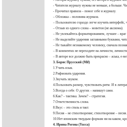
- Читатели журналу нужны не меньше, а больше. Чит
- Прочитал правила – помог себе и журналу.
– Обложка – половина журнала.
– Пользователю гораздо легче изучить интерфейс, 
– Отзыв из одного слова – моветон (не аксиома).
– Не увлекайтесь форматированием, лучшее – враг
– Не выделяйте ударения заглавными буквами, читат
– Не тыкайте незнакомому человеку, сначала познак
– В комментах не переходите на личности, личности
– В авторе все должно быть прекрасно – аська, е-
3. Борис Прусский (Mif)
1.Учить язык.
2.Рифмовать ударения.
3.Звучать звуком.
4.Пользовать размер, чувствовать ритм. И в литера
5.Всегда о себе. О других – напишут сами.
6.Как? – тактика. Зачем? – стратегия.
7.Ответственность слова.
8.Вкус – это стиль и такт.
9.Песня – не стихотворение; стихотворение – песня.
10.Нет японским твердым формам ни на каком, кр
4. Ирина Рогова (Yucca)