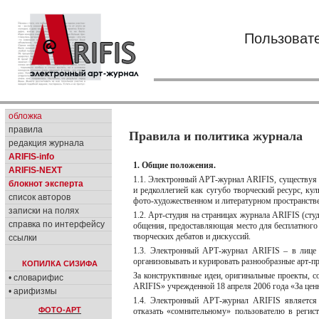
Пользоват
обложка
правила
Правила и политика журнала
редакция журнала
ARIFIS-info
1. Общие положения.
ARIFIS-NEXT
1.1. Электронный АРТ-журнал ARIFIS, существуя и
блокнот эксперта
и редколлегией как сугубо творческий ресурс, 
список авторов
фото-художественном и литературном пространстве
записки на полях
1.2. Арт-студия на страницах журнала ARIFIS (студ
справка по интерфейсу
общения, предоставляющая место для бесплатного 
творческих дебатов и дискуссий.
ссылки
1.3. Электронный АРТ-журнал ARIFIS – в лице 
организовывать и курировать разнообразные арт-пр
КОПИЛКА СИЗИФА
За конструктивные идеи, оригинальные проекты,
• словарифис
ARIFIS» учрежденной 18 апреля 2006 года «За ценн
• арифизмы
1.4. Электронный АРТ-журнал ARIFIS является 
ФОТО-АРТ
отказать «сомнительному» пользователю в регис