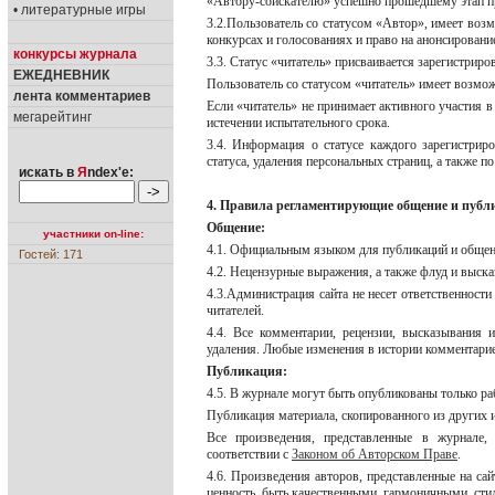
«Автору-соискателю» успешно прошедшему этап пр
• литературные игры
3.2.Пользователь со статусом «Автор», имеет возм
конкурсах и голосованиях и право на анонсировани
конкурсы журнала
3.3. Статус «читатель» присваивается зарегистри
ЕЖЕДНЕВНИК
Пользователь со статусом «читатель» имеет возмо
лента комментариев
Если «читатель» не принимает активного участия в
мегарейтинг
истечении испытательного срока.
3.4. Информация о статусе каждого зарегистрир
статуса, удаления персональных страниц, а также
искать в
Я
ndex'е:
4. Правила регламентирующие общение и публ
Общение:
участники on-line:
4.1. Официальным языком для публикаций и общени
Гостей: 171
4.2. Нецензурные выражения, а также флуд и выска
4.3.Администрация сайта не несет ответственност
читателей.
4.4. Все комментарии, рецензии, высказывания 
удаления. Любые изменения в истории комментари
Публикация:
4.5. В журнале могут быть опубликованы только р
Публикация материала, скопированного из других ис
Все произведения, представленные в журнале,
соответствии с
Законом об Авторском Праве
.
4.6. Произведения авторов, представленные на са
ценность, быть качественными, гармоничными, ст