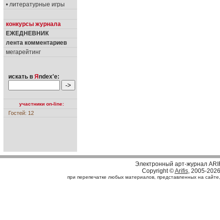
• литературные игры
конкурсы журнала
ЕЖЕДНЕВНИК
лента комментариев
мегарейтинг
искать в
Я
ndex'е:
участники on-line:
Гостей: 12
Электронный арт-журнал ARI
Copyright ©
Arifis
, 2005-202
при перепечатке любых материалов, представленных на сайте, с