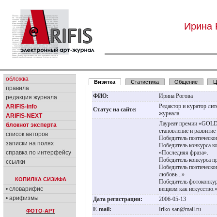
Ирина 
обложка
Визитка
Статистика
Общение
Ц
правила
ФИО:
Ирина Рогова
редакция журнала
Редактор и куратор ли
ARIFIS-info
Статус на сайте:
журнала.
ARIFIS-NEXT
Лауреат премии «GOLD
блокнот эксперта
становление и развитие
список авторов
Победитель поэтическог
записки на полях
Победитель конкурса к
справка по интерфейсу
«Последняя фраза».
Победитель конкурса п
ссылки
Победитель поэтическог
любовь...»
КОПИЛКА СИЗИФА
Победитель фотоконку
• словарифис
вещизм как искусство
• арифизмы
Дата регистрации:
2006-05-13
E-mail:
Iriko-san@mail.ru
ФОТО-АРТ