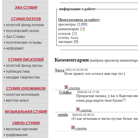
ЭХО-СТУДИЯ
информация о работе
СТУДИЯ ПОЭТОВ
Проголосовать за работу
просмотры: [
1269
]
• золотой фонд поэзии
комментарии: [
3
]
• поэтический салон
голосов: [
2
]
• Зал Славы
(Uchilka, Youri)
закладки: [0]
• поэтические отзывы
• неформат
Комментарии
СТУДИЯ ПИСАТЕЛЕЙ
(выбрать просмотр комментар
• золотой фонд прозы
Yucca
2025-12-16 03:19
• публицистика
Всем привет, кто остался жив еще тут:)
• загадки творчества
ответить
СТУДИЯ ХУДОЖНИКОВ
Uchilka
2026-02-14 17:43
• золотая коллекция
Прекрасная пальма, у вас в Карелии ин
• мастер-класс
очень рада видеть твои буквы!!!
ответить
МУЗЫКАЛЬНАЯ СТУДИЯ
sutula
2026-02-20 09:55
«О как печальны и чисты пустые белые лис
СМЕХО-СТУДИЯ
ответить
• веселые картинки
• графомания