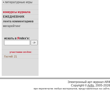
• литературные игры
конкурсы журнала
ЕЖЕДНЕВНИК
лента комментариев
мегарейтинг
искать в
Я
ndex'е:
участники on-line:
Гостей: 21
Электронный арт-журнал ARI
Copyright ©
Arifis
, 2005-202
при перепечатке любых материалов, представленных на сайте, с