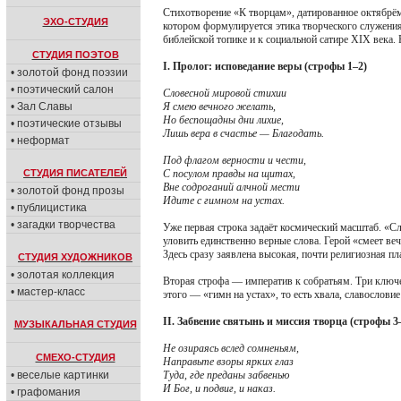
Стихотворение «К творцам», датированное октябрём
ЭХО-СТУДИЯ
котором формулируется этика творческого служения
библейской топике и к социальной сатире XIX века.
СТУДИЯ ПОЭТОВ
I. Пролог: исповедание веры (строфы 1–2)
• золотой фонд поэзии
• поэтический салон
Словесной мировой стихии
• Зал Славы
Я смею вечного желать,
Но беспощадны дни лихие,
• поэтические отзывы
Лишь вера в счастье — Благодать.
• неформат
Под флагом верности и чести,
СТУДИЯ ПИСАТЕЛЕЙ
С посулом правды на щитах,
Вне содроганий алчной мести
• золотой фонд прозы
Идите с гимном на устах.
• публицистика
• загадки творчества
Уже первая строка задаёт космический масштаб. «Сл
уловить единственно верные слова. Герой «смеет ве
Здесь сразу заявлена высокая, почти религиозная пла
СТУДИЯ ХУДОЖНИКОВ
• золотая коллекция
Вторая строфа — императив к собратьям. Три ключев
• мастер-класс
этого — «гимн на устах», то есть хвала, славослови
II. Забвение святынь и миссия творца (строфы 3
МУЗЫКАЛЬНАЯ СТУДИЯ
Не озираясь вслед сомненьям,
СМЕХО-СТУДИЯ
Направьте взоры ярких глаз
• веселые картинки
Туда, где преданы забвенью
И Бог, и подвиг, и наказ.
• графомания