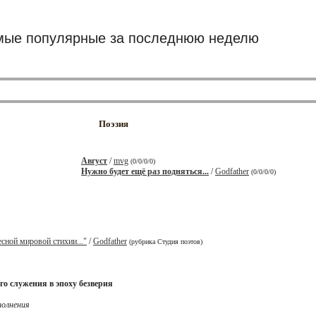
ые популярные за последнюю неделю
Поэзия
Август
/
mvg
(0/0/0/0)
Нужно будет ещё раз подняться...
/
Godfather
(0/0/0/0)
сной мировой стихии..."
/
Godfather
(рубрика Студия поэтов)
го служения в эпоху безверия
полнения