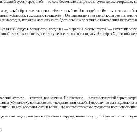
сленной суеты) сродни ей — то есть бессмысленная деловая суета так же аморальна, к
загадочный образ стихотворения. «Бессловный змий неистребимый» — многозначный сим
теты: «обласкан, вскормлен, воздвижён». Он паразитирует на самой культуре, питается
о милосердия, невольно даёт ему силу. Здесь слышна полемика с толстовским непротивле
«Жадные» будут в довольстве, «бедные» — в грязи. Но есть и третий — «мученик бездоль
щий. Возможно, последнее, что у него есть, он готов отдать. Это образ Христовой жер
упование отцвело — кажется, всё кончено. Но внезапно — эсхатологический взрыв: «ст
ощным («бледное»), но именно оно «подъяло пыль самой Природы», то есть подняло и
 маршем, то есть обретают силу и голос. Это апокалиптическое торжество всех невоплощ
земным водам, которые прорываются наружу, затопляя сушу. «Горькие стези» — пути с
)