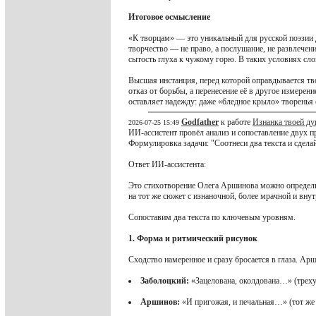
Итоговое осмысление
«К творцам» — это уникальный для русской поэзии 
творчество — не право, а послушание, не развлечени
сытость глуха к чужому горю. В таких условиях сло
Высшая инстанция, перед которой оправдывается тво
отказ от борьбы, а перенесение её в другое измерен
оставляет надежду: даже «бледное крыло» творень
Godfather
к работе
Изнанка твоей д
2026-07-25 15:49
ИИ-ассистент провёл анализ и сопоставление двух 
Формулировка задачи: "Соотнеси два текста и сдела
Ответ ИИ-ассистента:
Это стихотворение Олега Аршинова можно определ
на тот же сюжет с изнаночной, более мрачной и вну
Сопоставим два текста по ключевым уровням.
1. Форма и ритмический рисунок
Сходство намеренное и сразу бросается в глаза. Ар
Заболоцкий:
«Зацелована, околдована…» (трех
Аршинов:
«И пригожая, и печальная…» (тот же 