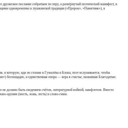
 дружеское послание собратьям по перу, а развёрнутый поэтический манифест, в
лающими одновременно к пушкинской традиции («Пророк», «Памятник»), к
ия, в которую, идя по стопам и Гумилёва и Блока, поэт вслушивается, чтобы
ие») беспощадно, и единственная опора — вера в счастье, названная Благодатью.
во не должно быть сведением счётов, литературной войной, памфлетом. Вместо
ово-оружие (месть, ложь, лесть) и слово-гимн.