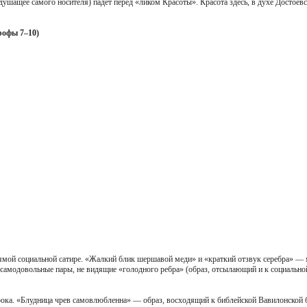
 душащее самого носителя) падёт перед «ликом Красоты». Красота здесь, в духе Достоев
рофы 7–10)
ямой социальной сатире. «Жалкий блик шершавой меди» и «краткий отзвук серебра» — 
самодовольные пары, не видящие «голодного ребра» (образ, отсылающий и к социальной
ока. «Блудница чрев самовлюбленна» — образ, восходящий к библейской Вавилонской б