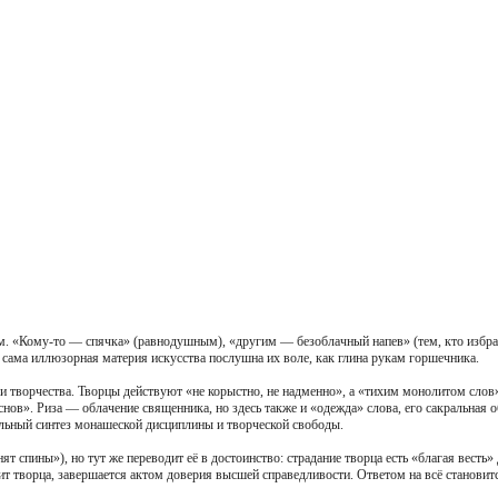
. «Кому-то — спячка» (равнодушным), «другим — безоблачный напев» (тем, кто избрал 
ама иллюзорная материя искусства послушна их воле, как глина рукам горшечника.
и творчества. Творцы действуют «не корыстно, не надменно», а «тихим монолитом слов»
 снов». Риза — облачение священника, но здесь также и «одежда» слова, его сакральная
ельный синтез монашеской дисциплины и творческой свободы.
 спины»), но тут же переводит её в достоинство: страдание творца есть «благая весть» д
ит творца, завершается актом доверия высшей справедливости. Ответом на всё становитс