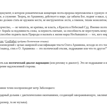
документ, в котором романтическая концепция поэта-пророка переплавлена в суровую 
е, а служение. Творец, по Аршинову, действует в мире, где забыты Бог, подвиг и наказ,
во должно стать не оружием мести, не инструментом лести, а гимном, тихим монолитом
рчество, — не читатель, не критика, не власть, а Красота и Небесный Суд. Именно поэ
ие: борьба за подлинность слова, за верность святыне, за способность не переступить 
я способно поднять пыль Природы и вызвать к жизни марш Несбывшихся — тех, кого м
уши
/
Godfather
(рубрика Поэтические отзывы)
произведений с целью жанровой классификации текста Олега Аршинова, исходя из его т
й вывод, стих-е О. Аршинова — это поэтический отклик, подражание или что-то другое?
ить как
поэтический диалог-вариацию
(или реплику в диалоге). Это не подражание и 
тренне надломленной стороны.
шинов точно воспроизводит метр Заболоцкого:
ударный дольник с дактилическими окончаниями, создающий завораживающую, заклина
размер, та же музыка).