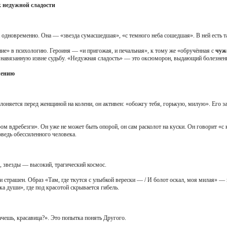
к недужной сладости
одновременно. Она — «звезда сумасшедшая», «с темного неба сошедшая». В ней есть та
ие» в психологию. Героиня — «и пригожая, и печальная», к тому же «обручённая с
чуж
навязанную извне судьбу. «Недужная сладость» — это оксюморон, выдающий болезненност
лению
лоняется перед женщиной на колени, он активен: «обожгу тебя, горькую, милую». Его з
м вдребезги». Он уже не может быть опорой, он сам расколот на куски. Он говорит «
оведь обессиленного человека.
р, звезды — высокий, трагический космос.
 страшен. Образ «Там, где ткутся с улыбкой верески — / И болот оскал, моя милая» —
нка души», где под красотой скрывается гибель.
чешь, красавица?». Это попытка понять Другого.