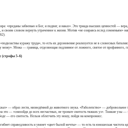
ира: «преданы забвенью и Бог, и подвиг, и наказ». Это триада высших ценностей — вер
я, и своим словом вернуть утраченное к жизни. Мотив «не озираясь вслед сомненьям» 
62).
«подвластны куражу труда», то есть их дерзновение реализуется не в словесных баталия
у межу». Межа — граница, отделяющая подлинное от ложного, святое от профанного, гим
с (строфы 5–6)
хвал» — образ лести, низведённой до животного звука. «Раболепство» — добровольное х
а это — «снизойдя до всех несчастных, не троньте святость тяжких уз». Тяжкие узы — э
боде — его святость. Нельзя облегчить эту ношу, пойдя на компромисс.
гибнет справедливость и увянет «цвет былой мечты» — то есть та юношеская чистота иде