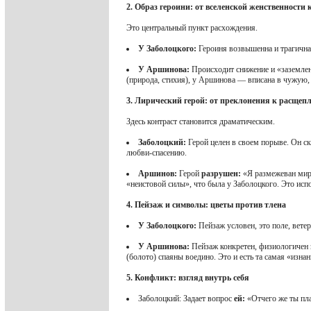
2. Образ героини: от вселенской женственности 
Это центральный пункт расхождения.
У Заболоцкого:
Героиня возвышенна и трагична 
У Аршинова:
Происходит снижение и «заземлен
(природа, стихия), у Аршинова — вписана в чужую, 
3. Лирический герой: от преклонения к расщеп
Здесь контраст становится драматическим.
Заболоцкий:
Герой целен в своем порыве. Он ск
любви-спасению.
Аршинов:
Герой
разрушен:
«Я размежеван миро
«неистовой силы», что была у Заболоцкого. Это исп
4. Пейзаж и символы: цветы против тлена
У Заболоцкого:
Пейзаж условен, это поле, вете
У Аршинова:
Пейзаж конкретен, физиологичен и
(болото) спаяны воедино. Это и есть та самая «изна
5. Конфликт: взгляд внутрь себя
Заболоцкий: Задает вопрос
ей:
«Отчего же ты пла