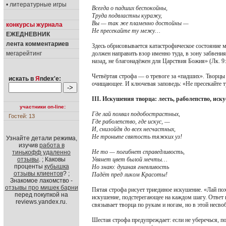
• литературные игры
Всегда о падших беспокойны,
Труда подвластны куражу,
Вы — так же пламенно достойны —
конкурсы журнала
Не пресекайте ту межу…
ЕЖЕДНЕВНИК
лента комментариев
Здесь обрисовывается катастрофическое состояние м
мегарейтинг
должен направить взор именно туда, в зону забвени
назад, не благонадёжен для Царствия Божия» (Лк. 9:
Четвёртая строфа — о тревоге за «падших». Творцы 
искать в
Я
ndex'е:
очищающее. И ключевая заповедь: «Не пресекайте т
III. Искушения творца: лесть, раболепство, иску
участники on-line:
Где лай похвал подобострастных,
Гостей: 13
Где раболепство, где искус, —
И, снизойдя до всех несчастных,
Не троньте святость тяжких уз!
Узнайте детали режима,
изучив
работа в
Не то — погибнет справедливость,
тинькофф удаленно
отзывы
. ; Каковы
Увянет цвет былой мечты…
проценты
кубышка
Но знаю: душная гневливость
отзывы клиентов
? ;
Падёт пред ликом Красоты!
Знакомое лакомство -
отзывы про мишек барни
Пятая строфа рисует триединое искушение. «Лай по
перед покупкой на
искушение, подстерегающее на каждом шагу. Ответ н
reviews.yandex.ru.
связывает творца по рукам и ногам, но в этой несво
Шестая строфа предупреждает: если не уберечься, по