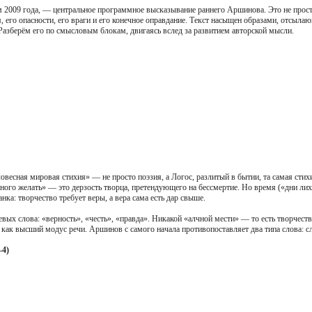
 2009 года, — центральное программное высказывание раннего Аршинова. Это не просто
, его опасности, его враги и его конечное оправдание. Текст насыщен образами, отсы
 Разберём его по смысловым блокам, двигаясь вслед за развитием авторской мысли.
овесная мировая стихия» — не просто поэзия, а Логос, разлитый в бытии, та самая стих
чного желать» — это дерзость творца, претендующего на бессмертие. Но время («дни лих
нка: творчество требует веры, а вера сама есть дар свыше.
ых слова: «верность», «честь», «правда». Никакой «алчной мести» — то есть творчест
е как высший модус речи. Аршинов с самого начала противопоставляет два типа слова: сл
–4)