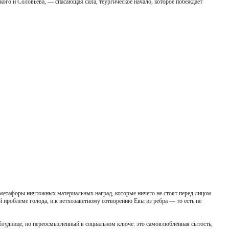
ского и Соловьёва, — спасающая сила, теургическое начало, которое побеждает
метафоры ничтожных материальных наград, которые ничего не стоят перед лицом
 проблеме голода, и к ветхозаветному сотворению Евы из ребра — то есть не
луднице, но переосмысленный в социальном ключе: это самовлюблённая сытость,