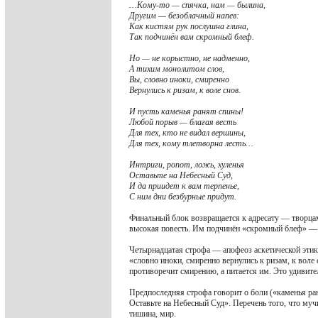
…Кому-то — спячка, нам — былина,
Другим — безоблачный напев:
Как кистям рук послушна глина,
Так подчинён вам скромный блеф.
Но — не корыстно, не надменно,
А тихим монолитом слов,
Вы, словно иноки, смиренно
Вернулись к ризам, к воле снов.
И пусть каменья ранят спины!
Любой порыв — благая весть
Для тех, кто не видал вершины,
Для тех, кому тлетворна лесть…
Интриги, ропот, ложь, хуленья
Оставьте на Небесный Суд,
И да приидет к вам терпенье,
С ним дни безбурные придут.
Финальный блок возвращается к адресату — творцам
высокая повесть. Им подчинён «скромный блеф» — с
Четырнадцатая строфа — апофеоз аскетической этик
«словно иноки, смиренно вернулись к ризам, к воле
противоречит смирению, а питается им. Это удивит
Предпоследняя строфа говорит о боли («каменья ранят
Оставьте на Небесный Суд». Перечень того, что муч
тишина, мир.