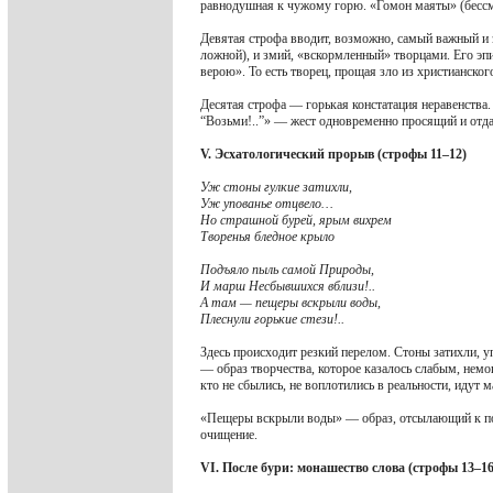
равнодушная к чужому горю. «Гомон маяты» (бессмы
Девятая строфа вводит, возможно, самый важный и 
ложной), и змий, «вскормленный» творцами. Его эпи
верою». То есть творец, прощая зло из христианског
Десятая строфа — горькая констатация неравенства. 
“Возьми!..”» — жест одновременно просящий и отдаю
V. Эсхатологический прорыв (строфы 11–12)
Уж стоны гулкие затихли,
Уж упованье отцвело…
Но страшной бурей, ярым вихрем
Творенья бледное крыло
Подъяло пыль самой Природы,
И марш Несбывшихся вблизи!..
А там — пещеры вскрыли воды,
Плеснули горькие стези!..
Здесь происходит резкий перелом. Стоны затихли, 
— образ творчества, которое казалось слабым, нем
кто не сбылись, не воплотились в реальности, идут
«Пещеры вскрыли воды» — образ, отсылающий к под
очищение.
VI. После бури: монашество слова (строфы 13–16