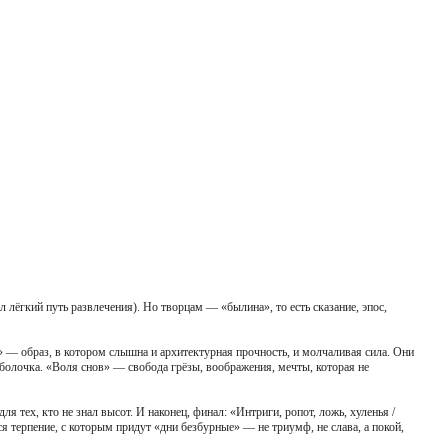
лёгкий путь развлечения). Но творцам — «былина», то есть сказание, эпос,
 — образ, в котором слышна и архитектурная прочность, и молчаливая сила. Они
 оболочка. «Воля снов» — свобода грёзы, воображения, мечты, которая не
ля тех, кто не знал высот. И наконец, финал: «Интриги, ропот, ложь, хуленья /
я терпение, с которым придут «дни безбурные» — не триумф, не слава, а покой,