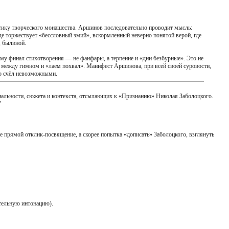
этику творческого монашества. Аршинов последовательно проводит мысль:
 где торжествует «бессловный змий», вскормленный неверно понятой верой, где
, былиной.
тому финал стихотворения — не фанфары, а терпение и «дни безбурные». Это не
межу между гимном и «лаем похвал». Манифест Аршинова, при всей своей суровости,
ир счёл невозможными.
ональности, сюжета и контекста, отсылающих к «Признанию» Николая Заболоцкого.
"
не прямой отклик-посвящение, а скорее попытка «дописать» Заболоцкого, взглянуть
тельную интонацию).