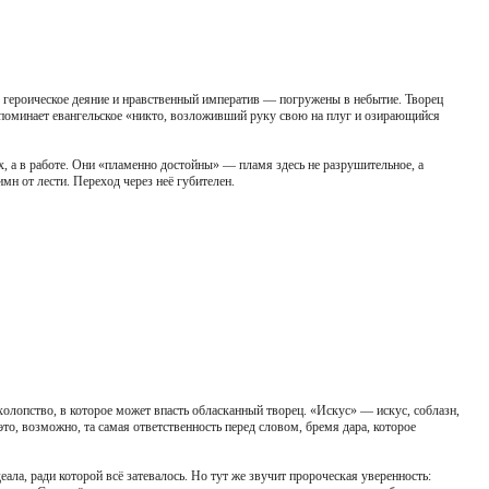
а, героическое деяние и нравственный императив — погружены в небытие. Творец
напоминает евангельское «никто, возложивший руку свою на плуг и озирающийся
х, а в работе. Они «пламенно достойны» — пламя здесь не разрушительное, а
н от лести. Переход через неё губителен.
олопство, в которое может впасть обласканный творец. «Искус» — искус, соблазн,
то, возможно, та самая ответственность перед словом, бремя дара, которое
ала, ради которой всё затевалось. Но тут же звучит пророческая уверенность: