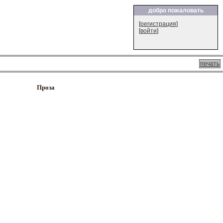
добро пожаловать
[
регистрация
]
[
войти
]
печать
Проза