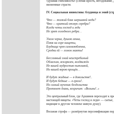
«душная гневливость» (слепая ярость, негодование,
низменные страсти.
IV. Социальная инвектива: блудница и змий (ст
Что — жалкий блик шершавой меди?
Что — краткий отзвук серебра?
Когда четы господ и леди
Не зрят голодного ребра…
Умом черна, душою ленна,
Плюя на горе нищеты,
Блудница чрев самовлюбленна,
Сродни ей — гомон маяты!
Бессловный змий неистребимый
Обласкан, вскормлен, воздвижён
Не вашей мудростью пытливой,
Но вашей верою прощён…
И будут жадные — в довольстве!..
И будут бедные — в грязи!..
Но самый мученик бездольства
Протянет длань, вскричит: «Возьми!..»
Это центральный блок, где Аршинов переходит к пр
настоящей нищеты. «Четы господ и леди» — сытые, 
видящие в другом человеке живую душу).
Восьмая строфа — развёрнутая персонификация пор