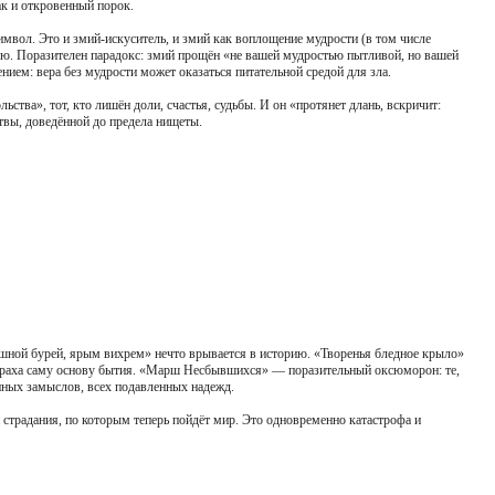
ак и откровенный порок.
вол. Это и змий-искуситель, и змий как воплощение мудрости (в том числе
 ею. Поразителен парадокс: змий прощён «не вашей мудростью пытливой, но вашей
нием: вера без мудрости может оказаться питательной средой для зла.
ства», тот, кто лишён доли, счастья, судьбы. И он «протянет длань, вскричит:
твы, доведённой до предела нищеты.
рашной бурей, ярым вихрем» нечто врывается в историю. «Творенья бледное крыло»
з праха саму основу бытия. «Марш Несбывшихся» — поразительный оксюморон: те,
ённых замыслов, всех подавленных надежд.
традания, по которым теперь пойдёт мир. Это одновременно катастрофа и