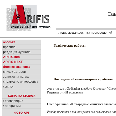
Сам
лидирующая десятка произведений
обложка
Графические работы
правила
редакция журнала
ARIFIS-info
ARIFIS-NEXT
блокнот эксперта
список авторов
записки на полях
Последние 20 комментариев к работам
справка по интерфейсу
ссылки
Godfather
к работе
К творцам "Слове
2026-07-31 22:51
Рецензия от ИИ-ассистента:
КОПИЛКА СИЗИФА
• словарифис
Олег Аршинов. «К творцам»: манифест словесно
• арифизмы
Разбор послания с точки зрения его смыслового на
ФОТО-АРТ