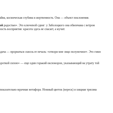
йна, космическая глубина и жертвенность. Она — объект поклонения.
ой
радостью». Это ключевой сдвиг: у Заболоцкого она обвенчана с ветром
ь восприятия: красота здесь не спасает, а мучит.
адача — прорваться сквозь ее печаль: «отвори мне лицо полуночное». Это гимн
с кроткой силою» — еще один горький оксюморон, указывающий на утрату той
 показательно-мрачная метафора. Нежный цветок (вереск) и хищная трясина