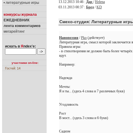
13.12.2013 10:46 :
Дар
/
Helena
• литературные игры
03.11.2013 00:37 :
Бред
/
KD
конкурсы журнала
ЕЖЕДНЕВНИК
Смехо-студия: Литературные игр
лента комментариев
мегарейтинг
Нанопоэзия
/
Pko
(действует)
Литературная игра, смысл которой заключается 
искать в
Я
ndex'е:
Правила игры:
- в стихотворении не должно быть более четырёх
идут.
участники on-line:
Например:
Гостей: 14
Надежда
Мечты:
Я и ты... (здесь 4 слова и 7 различных букв)
Угодливость
Рост
В мост... (здесь 3 слова и 6 букв)
Садизм