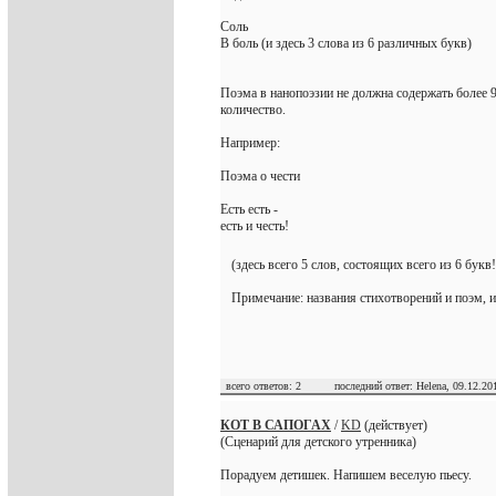
Соль
В боль (и здесь 3 слова из 6 различных букв)
Поэма в нанопоэзии не должна содержать более 9
количество.
Например:
Поэма о чести
Есть есть -
есть и честь!
(здесь всего 5 слов, состоящих всего из 6 бук
Примечание: названия стихотворений и поэм, и
всего ответов: 2 последний ответ: Helena, 09.12.201
КОТ В САПОГАХ
/
KD
(действует)
(Сценарий для детского утренника)
Порадуем детишек. Напишем веселую пьесу.