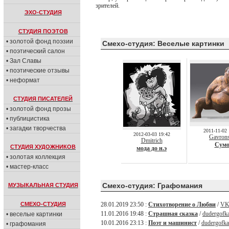
зрителей.
ЭХО-СТУДИЯ
СТУДИЯ ПОЭТОВ
• золотой фонд поэзии
Смехо-студия: Веселые картинки
• поэтический салон
• Зал Славы
• поэтические отзывы
• неформат
СТУДИЯ ПИСАТЕЛЕЙ
• золотой фонд прозы
• публицистика
• загадки творчества
2011-11-02 
2012-03-03 19:42
Gavrons
Dmitrich
Сум
СТУДИЯ ХУДОЖНИКОВ
мода до н.э
• золотая коллекция
• мастер-класс
Смехо-студия: Графомания
МУЗЫКАЛЬНАЯ СТУДИЯ
СМЕХО-СТУДИЯ
28.01.2019 23:50 :
Стихотворение о Любви
/
VK
11.01.2016 19:48 :
Страшная сказка
/
dudergofk
• веселые картинки
10.01.2016 23:13 :
Поэт и машинист
/
dudergofka
• графомания