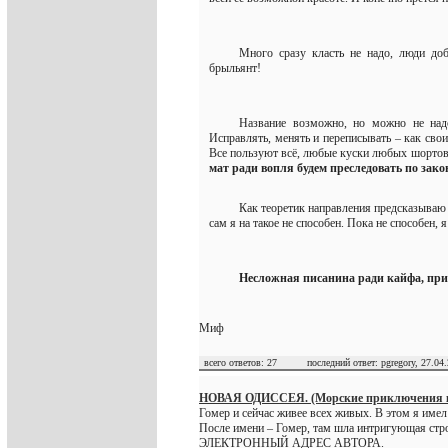
Mного сразу класть не надо, люди доб
брыльянт!
Название возможно, но можно не над
Исправлять, менять и переписывать – как сво
Все пользуют всё, любые куски любых шортов,
мат ради вопля будем преследовать по зак
Как теоретик направления предсказываю
сам я на такое не способен. Пока не способен,
Несложная писанина ради кайфа, прик
Миф
всего ответов: 27 последний ответ: pgregory, 27.04.
НОВАЯ ОДИССЕЯ. (Морские приключения 
Гомер и сейчас живее всех живых. В этом я имел
После имени – Гомер, там шла интригующая стр
ЭЛЕКТРОННЫЙ АДРЕС АВТОРА.