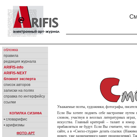
См
обложка
правила
редакция журнала
ARIFIS-info
ARIFIS-NEXT
блокнот эксперта
список авторов
записки на полях
справка по интерфейсу
ссылки
Уважаемые поэты, художники, фотографы, писатели
Если Вы хотите поднять себе настроение путем 
КОПИЛКА СИЗИФА
словом, участвуя в веселых литературных играх
• словарифис
искусства. Главный критерий – талант и юмор
• арифизмы
прибавляться не будут. Если Вы считаете, что он
сайте, а в «Смехо-студии» делать ссылки. (Нажим
ФОТО-АРТ
номер, уже размещенного ранее произведения). Та