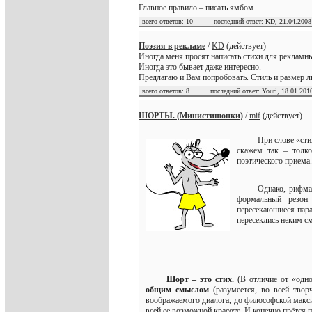
Главное правило – писать ямбом.
всего ответов: 10 последний ответ: KD, 21.04.2008
Поэзия в рекламе
/
KD
(действует)
Иногда меня просят написать стихи для рекламн
Иногда это бывает даже интересно.
Предлагаю и Вам попробовать. Стиль и размер 
всего ответов: 8 последний ответ: Youri, 18.01.2010
ШОРТЫ. (Министишонки)
/
mif
(действует)
При слове «сти
скажем так – толк
поэтического приема.
Однако, рифма
формальный резон 
пересекающиеся пара
пересеклись неким см
Шорт – это стих.
(В отличие от «одно
общим смыслом
(разумеется, во всей твор
воображаемого диалога, до философской мак
всей ее возможной красоте. И конечно прётся пр