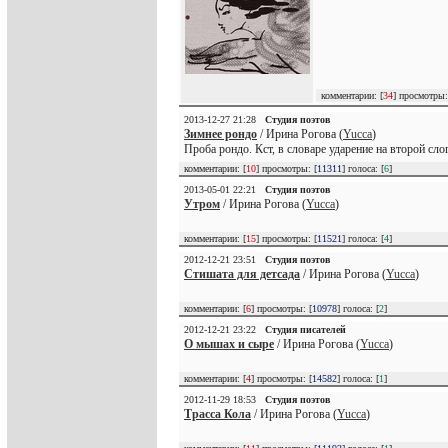
комментарии: [
34
] просмотры:
2013-12-27 21:28
Студия поэтов
Зимнее рондо
/ Ирина Рогова (
Yucca
)
Проба рондо. Кст, в словаре ударение на второй слог
комментарии: [
10
] просмотры: [
11311
] голоса: [
6
]
2013-05-01 22:21
Студия поэтов
Утром
/ Ирина Рогова (
Yucca
)
комментарии: [
15
] просмотры: [
11521
] голоса: [
4
]
2012-12-21 23:51
Студия поэтов
Стишата для детсада
/ Ирина Рогова (
Yucca
)
комментарии: [
6
] просмотры: [
10978
] голоса: [
2
]
2012-12-21 23:22
Студия писателей
О мышах и сыре
/ Ирина Рогова (
Yucca
)
комментарии: [
4
] просмотры: [
14582
] голоса: [
1
]
2012-11-29 18:53
Студия поэтов
Трасса Кола
/ Ирина Рогова (
Yucca
)