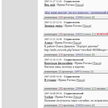
2007-11-27 12:42
Студия поэтов
Век мой
/ Ирина Рогова (
Yucca
)
«Бог меня простит, это его ремесло» - поэтический 
комментарии: [
20
] просмотры: [
12945
] голоса: [
8
]
2007-11-23 12:15
Студия поэтов
Зимняя дверь
/ Ирина Рогова (
Yucca
)
комментарии: [
18
] просмотры: [
24221
] голоса: [
11
]
ЗОЛОТО
2007-11-21 16:48
Студия поэтов
Алиса
/ Ирина Рогова (
Yucca
)
К работе Ольги Данилюк "Портрет девочки"
http://arifis.ru/work.php?action=view&id=8658&topic
комментарии: [
13
] просмотры: [
10525
] голоса: [
6
]
2007-11-16 11:41
Студия писателей
Короткая философия
/ Ирина Рогова (
Yucca
)
Настала зима, поэтому я коротко.
комментарии: [
5
] просмотры: [
10971
] голоса: [
2
]
2007-10-09 14:45
Студия поэтов
В тумане
/ Ирина Рогова (
Yucca
)
комментарии: [
28
] просмотры: [
23945
] голоса: [
12
] закладки:
[
2007-10-08 09:34
Студия писателей
Vsckm
/ Ирина Рогова (
Yucca
)
Название получилось такое случайно, но исправлять н
комментарии: [
21
] просмотры: [
12632
] голоса: [
6
]