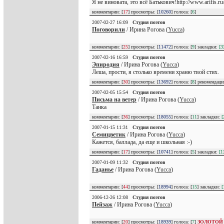
Я не виновата, это всё Батькович!http://www.arifis
комментарии: [
17
] просмотры: [
10260
] голоса: [
6
]
2007-02-27 16:09
Студия поэтов
Поговорили
/ Ирина Рогова (
Yucca
)
комментарии: [
25
] просмотры: [
11472
] голоса: [
9
] закладки:
[3
2007-02-16 16:59
Студия поэтов
Эпиродия
/ Ирина Рогова (
Yucca
)
Леша, прости, я столько времени храню твой стих.
комментарии: [
30
] просмотры: [
13692
] голоса: [
8
] рекомендац
2007-02-05 15:54
Студия поэтов
Письма на ветер
/ Ирина Рогова (
Yucca
)
Танка
комментарии: [
36
] просмотры: [
18055
] голоса: [
11
] закладки:
[
2007-01-15 11:31
Студия поэтов
Семицветик
/ Ирина Рогова (
Yucca
)
Кажется, баллада, да еще и школьная :-)
комментарии: [
17
] просмотры: [
10741
] голоса: [
5
] закладки:
[1
2007-01-09 11:32
Студия поэтов
Гаданье
/ Ирина Рогова (
Yucca
)
комментарии: [
44
] просмотры: [
18994
] голоса: [
15
] закладки:
[
2006-12-26 12:08
Студия поэтов
Пейзаж
/ Ирина Рогова (
Yucca
)
комментарии: [
20
] просмотры: [
18939
] голоса: [
7
]
ЗОЛОТОЙ