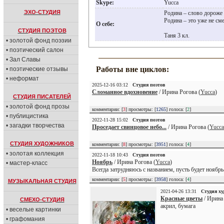
Skype:
Yucca
ЭХО-СТУДИЯ
Родина – слово дороже 
Родина – это уже не сме
О себе:
СТУДИЯ ПОЭТОВ
Таня 3 кл.
• золотой фонд поэзии
• поэтический салон
• Зал Славы
Работы вне циклов:
• поэтические отзывы
• неформат
2025-12-16 03:12
Студия поэтов
Сломанное вдохновение
/ Ирина Рогова (
Yucca
)
СТУДИЯ ПИСАТЕЛЕЙ
• золотой фонд прозы
комментарии: [
3
] просмотры: [
1265
] голоса: [
2
]
• публицистика
2022-11-28 15:02
Студия поэтов
• загадки творчества
Проседает свинцовое небо...
/ Ирина Рогова (
Yucca
СТУДИЯ ХУДОЖНИКОВ
комментарии: [
8
] просмотры: [
3951
] голоса: [
4
]
• золотая коллекция
2022-11-18 10:43
Студия поэтов
Ноябрь
/ Ирина Рогова (
Yucca
)
• мастер-класс
Всегда затрудняюсь с названием, пусть будет ноябрь
комментарии: [
5
] просмотры: [
3958
] голоса: [
4
]
МУЗЫКАЛЬНАЯ СТУДИЯ
2021-04-26 13:31
Студия х
Красные цветы
/ Ирина 
СМЕХО-СТУДИЯ
акрил, бумага
• веселые картинки
• графомания