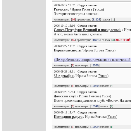
2006-10-17 17:37
Студия поэтов
Ренессанс
/ Ирина Рогова (
Yucca
)
Эзотерические грезы о поэзии.
комментарии: [
16
] просмотры: [
11126
] голоса: [
1
]
2006-10-10 15:16
Студия поэтов
Санкт-Петербург. Великий и прекрасный.
/ Ирин
А что, может быть цикл сделать?
комментарии: [
15
] просмотры: [
18946
] голоса: [
3
]
ЗОЛОТОЙ
2006-09-27 11:37
Студия поэтов
Неравновесность
/ Ирина Рогова (
Yucca
)
«Центробежность центростремления» / поэтический
комментарии: [
8
] просмотры: [
12560
]
2006-09-26 16:31
Студия поэтов
32-е декабря
/ Ирина Рогова (
Yucca
)
комментарии: [
8
] просмотры: [
10070
] голоса: [
4
]
2006-09-20 15:44
Студия поэтов
Дамский клуб
/ Ирина Рогова (
Yucca
)
После презентации дамского клуба «Веста». На моме
комментарии: [
9
] просмотры: [
10548
] голоса: [
2
]
2006-09-19 15:47
Студия поэтов
Последняя радуга
/ Ирина Рогова (
Yucca
)
комментарии: [
5
] просмотры: [
10069
] голоса: [
1
]