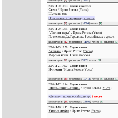
комментарии: [
6
] просмотры: [
15801
]
2006-11-30 11:23
Студия писателей
Стенд
/ Ирина Рогова (
Yucca
)
Шутка по мне
Объявление. / блиц-конкурс прозы
комментарии: [
2
] просмотры: [
16004
] голоса: [
1
]
2006-11-29 16:35
Студия поэтов
"Летняя пора"
/ Ирина Рогова (
Yucca
)
По мелодии Дж.Гершвина. Русский язык в джазе.
комментарии: [
12
] просмотры: [
11000
] голоса: [
6
] закладки:
[3
2006-11-25 13:50
Студия поэтов
Аквилон
/ Ирина Рогова (
Yucca
)
Морская песня. Очень морская.
комментарии: [
7
] просмотры: [
9999
] голоса: [
3
]
2006-11-21 17:53
Студия поэтов
Иллюзии
/ Ирина Рогова (
Yucca
)
комментарии: [
10
] просмотры: [
10411
] голоса: [
6
] закладки:
[1
2006-11-17 15:44
Студия поэтов
Шшш...шшш...шшш...
/ Ирина Рогова (
Yucca
)
«Деталь» - поэтический конкурс
2 место
комментарии: [
15
] просмотры: [
15999
] голоса: [
6
]
2006-11-16 15:11
Студия поэтов
Узники любви
/ Ирина Рогова (
Yucca
)