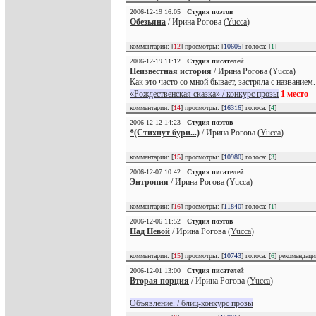
2006-12-19 16:05
Студия поэтов
Обезьяна
/ Ирина Рогова (
Yucca
)
комментарии: [
12
] просмотры: [
10605
] голоса: [
1
]
2006-12-19 11:12
Студия писателей
Неизвестная история
/ Ирина Рогова (
Yucca
)
Как это часто со мной бывает, застряла с названием.
«Рождественская сказка» / конкурс прозы
1 место
комментарии: [
14
] просмотры: [
16316
] голоса: [
4
]
2006-12-12 14:23
Студия поэтов
*(Стихнут бури...)
/ Ирина Рогова (
Yucca
)
комментарии: [
15
] просмотры: [
10980
] голоса: [
3
]
2006-12-07 10:42
Студия писателей
Энтропия
/ Ирина Рогова (
Yucca
)
комментарии: [
16
] просмотры: [
11840
] голоса: [
1
]
2006-12-06 11:52
Студия поэтов
Над Невой
/ Ирина Рогова (
Yucca
)
комментарии: [
15
] просмотры: [
10743
] голоса: [
6
] рекомендац
2006-12-01 13:00
Студия писателей
Вторая порция
/ Ирина Рогова (
Yucca
)
Объявление. / блиц-конкурс прозы