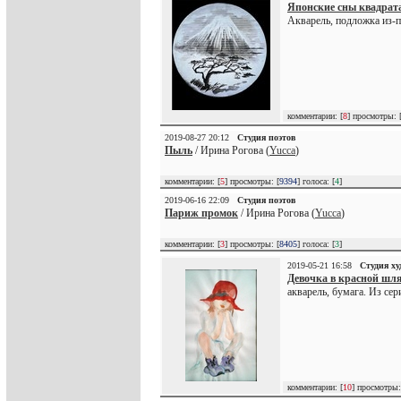
Японские сны квадрат
Акварель, подложка из-п
комментарии: [
8
] просмотры: 
2019-08-27 20:12
Студия поэтов
Пыль
/ Ирина Рогова (
Yucca
)
комментарии: [
5
] просмотры: [
9394
] голоса: [
4
]
2019-06-16 22:09
Студия поэтов
Париж промок
/ Ирина Рогова (
Yucca
)
комментарии: [
3
] просмотры: [
8405
] голоса: [
3
]
2019-05-21 16:58
Студия х
Девочка в красной шл
акварель, бумага. Из се
комментарии: [
10
] просмотры: