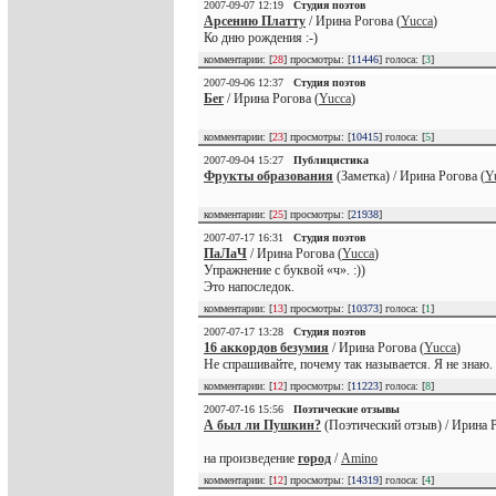
2007-09-07 12:19
Студия поэтов
Арсению Платту
/ Ирина Рогова (
Yucca
)
Ко дню рождения :-)
комментарии: [
28
] просмотры: [
11446
] голоса: [
3
]
2007-09-06 12:37
Студия поэтов
Бег
/ Ирина Рогова (
Yucca
)
комментарии: [
23
] просмотры: [
10415
] голоса: [
5
]
2007-09-04 15:27
Публицистика
Фрукты образования
(Заметка) / Ирина Рогова (
Y
комментарии: [
25
] просмотры: [
21938
]
2007-07-17 16:31
Студия поэтов
ПаЛаЧ
/ Ирина Рогова (
Yucca
)
Упражнение с буквой «ч». :))
Это напоследок.
комментарии: [
13
] просмотры: [
10373
] голоса: [
1
]
2007-07-17 13:28
Студия поэтов
16 аккордов безумия
/ Ирина Рогова (
Yucca
)
Не спрашивайте, почему так называется. Я не знаю.
комментарии: [
12
] просмотры: [
11223
] голоса: [
8
]
2007-07-16 15:56
Поэтические отзывы
А был ли Пушкин?
(Поэтический отзыв) / Ирина Р
на произведение
город
/
Amino
комментарии: [
12
] просмотры: [
14319
] голоса: [
4
]