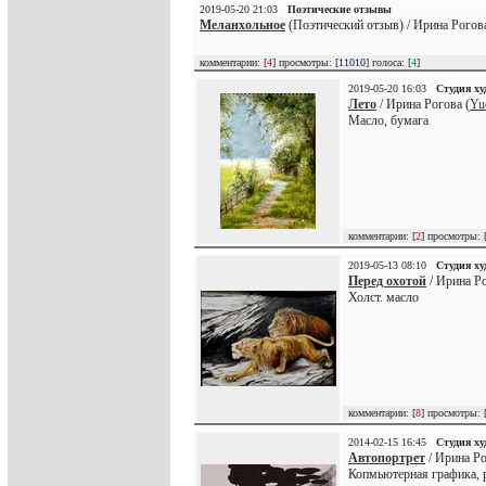
2019-05-20 21:03
Поэтические отзывы
Меланхольное
(Поэтический отзыв) / Ирина Рогова
комментарии: [
4
] просмотры: [
11010
] голоса: [
4
]
2019-05-20 16:03
Студия х
Лето
/ Ирина Рогова (
Yu
Масло, бумага
комментарии: [
2
] просмотры: 
2019-05-13 08:10
Студия х
Перед охотой
/ Ирина Ро
Холст. масло
комментарии: [
8
] просмотры: 
2014-02-15 16:45
Студия х
Автопортрет
/ Ирина Ро
Копмьютерная графика, 