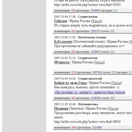
Отзыв на работу AlexDalinsky Игра в шахматы
http://arifis.ru/work.php?action=view&id=9193
комментарии: [
3
] просмотры: [
19401
] закладки:
[1]
2007-12-09 17:38
Студия поэтов
Гобелен
/ Ирина Рогова (
Yucca
)
Из старых вещей, чуть подработала, но в целом ост
комментарии: [
4
] просмотры: [
10237
] голоса: [
2
]
2007-12-09 17:05
Поэтические отзывы
Б.Булатову
(Поэтический отзыв) / Ирина Рогова (
Y
При прочтении не забывайте редуцировать «г»!
комментарии: [
9
] просмотры: [
13997
] голоса: [
1
]
2007-12-05 15:14
Студия поэтов
Мудрость
/ Ирина Рогова (
Yucca
)
комментарии: [
12
] просмотры: [
10736
] голоса: [
2
] закладки:
[1
2007-12-04 14:59
Студия писателей
Байки от дяди Гены
/ Ирина Рогова (
Yucca
)
Вне конкурса, конечно, просто почитайте :-)
«Ты охотник, я - рыбак!» - конкурс баек (проза)
комментарии: [
0
] просмотры: [
15829
] голоса: [
3
]
2007-11-29 10:48
Публицистика
Позиция
(Заметка) / Ирина Рогова (
Yucca
)
Продолжение разговора, кому интересно, могут пос
имеет.
http://arifis.ru/work.php?action=view&id=8910
комментарии: [
46
] просмотры: [
21589
]