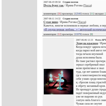
2007-06-19 09:50
Студия поэтов
Пусть будет так
/ Ирина Рогова (
Yucca
)
комментарии: [
35
] просмотры: [
12543
] голоса: [
11
] закладки:
[
2007-06-11 14:32
Студия поэтов
Сухое вино
/ Ирина Рогова (
Yucca
)
Кажется, многие вспомнили и первые любови, и пе
«И сердца первая любовь...» / авторский поэтически
комментарии: [
12
] просмотры: [
13379
] голоса: [
8
]
2007-06-06 12:23
Фото-АР
Этюд на красном
/ Ирин
Когда вокруг царила мгла
когда парил мой ангел т
тогда печали неуемной
душа исполнена была.
Во тьме растаял прочерк
зеркал серебряный овал
меня притягивал и звал
туда, где нет шипов блаж
где в многомерности ми
себя узнаю среди многих
и, сбросив плащ страстей
я обрету желанный кров.
Не пропадут души страда
падет поверженный недуг
уже не выроню из рук
златую нить благого знан
Чужая сила не смутит