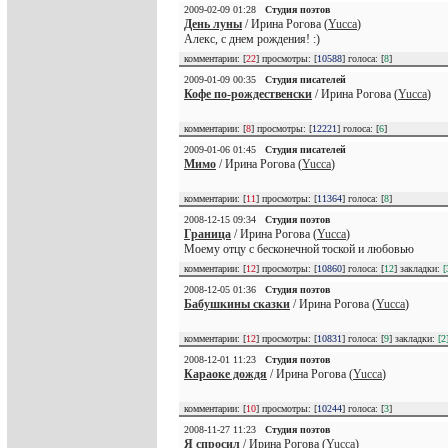
2009-02-09 01:28
Студия поэтов
День луны
/ Ирина Рогова (
Yucca
)
Алекс, с днем рождения! :)
комментарии: [
22
] просмотры: [
10588
] голоса: [
8
]
2009-01-09 00:35
Студия писателей
Кофе по-рождественски
/ Ирина Рогова (
Yucca
)
комментарии: [
8
] просмотры: [
12221
] голоса: [
6
]
2009-01-06 01:45
Студия писателей
Мимо
/ Ирина Рогова (
Yucca
)
комментарии: [
11
] просмотры: [
11364
] голоса: [
8
]
2008-12-15 09:34
Студия поэтов
Граница
/ Ирина Рогова (
Yucca
)
Моему отцу с бесконечной тоской и любовью
комментарии: [
12
] просмотры: [
10860
] голоса: [
12
] закладки:
[
2008-12-05 01:36
Студия поэтов
Бабушкины сказки
/ Ирина Рогова (
Yucca
)
комментарии: [
12
] просмотры: [
10831
] голоса: [
9
] закладки:
[2
2008-12-01 11:23
Студия поэтов
Караоке дождя
/ Ирина Рогова (
Yucca
)
комментарии: [
10
] просмотры: [
10244
] голоса: [
3
]
2008-11-27 11:23
Студия поэтов
Я спросил
/ Ирина Рогова (
Yucca
)