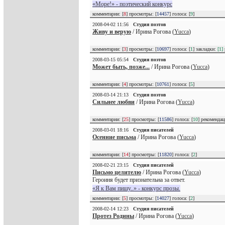
«Море!» - поэтический конкурс
комментарии: [
8
] просмотры: [
14457
] голоса: [
9
]
2008-04-02 11:56
Студия поэтов
Живу и верую
/ Ирина Рогова (
Yucca
)
комментарии: [
3
] просмотры: [
10697
] голоса: [
1
] закладки:
[1]
2008-03-15 05:54
Студия поэтов
Может быть, позже...
/ Ирина Рогова (
Yucca
)
комментарии: [
4
] просмотры: [
10761
] голоса: [
5
]
2008-03-14 21:13
Студия поэтов
Сильнее любви
/ Ирина Рогова (
Yucca
)
комментарии: [
25
] просмотры: [
11586
] голоса: [
10
] рекоменда
2008-03-01 18:16
Студия писателей
Осенние письма
/ Ирина Рогова (
Yucca
)
комментарии: [
14
] просмотры: [
11820
] голоса: [
2
]
2008-02-21 23:15
Студия писателей
Письмо целителю
/ Ирина Рогова (
Yucca
)
Героиня будет признательна за ответ.
«Я к Вам пишу..» - конкурс прозы.
комментарии: [
5
] просмотры: [
14027
] голоса: [
2
]
2008-02-14 12:23
Студия писателей
Протез Родины
/ Ирина Рогова (
Yucca
)