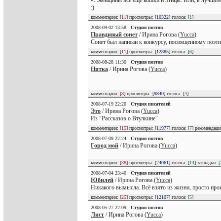
:)
комментарии: [
11
] просмотры: [
10322
] голоса: [
1
]
2008-09-02 13:58
Студия поэтов
Правдивый сонет
/ Ирина Рогова (
Yucca
)
Сонет был написан к конкурсу, посвященному поэти
комментарии: [
11
] просмотры: [
12885
] голоса: [
6
]
2008-08-28 11:30
Студия поэтов
Нитка
/ Ирина Рогова (
Yucca
)
комментарии: [
8
] просмотры: [
9840
] голоса: [
4
]
2008-07-19 22:20
Студия писателей
Это
/ Ирина Рогова (
Yucca
)
Из "Рассказов о Втулкине"
комментарии: [
15
] просмотры: [
11977
] голоса: [
7
] рекомендац
2008-07-09 22:24
Студия поэтов
Город мой
/ Ирина Рогова (
Yucca
)
комментарии: [
38
] просмотры: [
24061
] голоса: [
14
] закладки:
[
2008-07-04 23:40
Студия писателей
Юбилей
/ Ирина Рогова (
Yucca
)
Никакого вымысла. Всё взято из жизни, просто про
комментарии: [
25
] просмотры: [
12107
] голоса: [
5
]
2008-05-27 22:09
Студия поэтов
Лист
/ Ирина Рогова (
Yucca
)