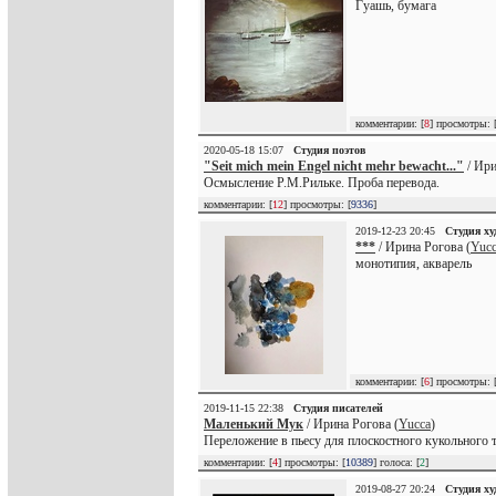
Гуашь, бумага
комментарии: [
8
] просмотры: 
2020-05-18 15:07
Студия поэтов
"Seit mich mein Engel nicht mehr bewacht..."
/ Ири
Осмысление Р.М.Рильке. Проба перевода.
комментарии: [
12
] просмотры: [
9336
]
2019-12-23 20:45
Студия х
***
/ Ирина Рогова (
Yuc
монотипия, акварель
комментарии: [
6
] просмотры: 
2019-11-15 22:38
Студия писателей
Маленький Мук
/ Ирина Рогова (
Yucca
)
Переложение в пьесу для плоскостного кукольного 
комментарии: [
4
] просмотры: [
10389
] голоса: [
2
]
2019-08-27 20:24
Студия х