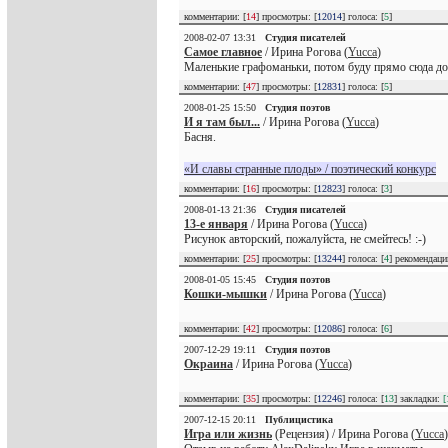
комментарии: [
14
] просмотры: [
12014
] голоса: [
5
]
2008-02-07 13:31
Студия писателей
Самое главное
/ Ирина Рогова (
Yucca
)
Маленькие графоманьки, потом буду прямо сюда до
комментарии: [
47
] просмотры: [
12831
] голоса: [
5
]
2008-01-25 15:50
Студия поэтов
И я там был...
/ Ирина Рогова (
Yucca
)
Басня.
«И славы странные плоды» / поэтический конкурс
комментарии: [
16
] просмотры: [
12823
] голоса: [
3
]
2008-01-13 21:36
Студия писателей
13-е января
/ Ирина Рогова (
Yucca
)
Рисунок авторский, пожалуйста, не смейтесь! :-)
комментарии: [
25
] просмотры: [
13244
] голоса: [
4
] рекомендац
2008-01-05 15:45
Студия поэтов
Кошки-мышки
/ Ирина Рогова (
Yucca
)
комментарии: [
42
] просмотры: [
12086
] голоса: [
6
]
2007-12-29 19:11
Студия поэтов
Окраина
/ Ирина Рогова (
Yucca
)
комментарии: [
35
] просмотры: [
12246
] голоса: [
13
] закладки:
[
2007-12-15 20:11
Публицистика
Игра или жизнь
(Рецензия) / Ирина Рогова (
Yucca
)