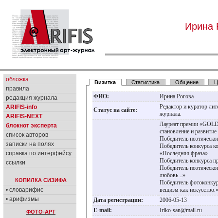
Ирина 
обложка
Визитка
Статистика
Общение
Ц
правила
ФИО:
Ирина Рогова
редакция журнала
Редактор и куратор ли
ARIFIS-info
Статус на сайте:
журнала.
ARIFIS-NEXT
Лауреат премии «GOLD
блокнот эксперта
становление и развитие
список авторов
Победитель поэтическог
записки на полях
Победитель конкурса к
справка по интерфейсу
«Последняя фраза».
Победитель конкурса п
ссылки
Победитель поэтическог
любовь...»
КОПИЛКА СИЗИФА
Победитель фотоконку
• словарифис
вещизм как искусство
• арифизмы
Дата регистрации:
2006-05-13
E-mail:
Iriko-san@mail.ru
ФОТО-АРТ