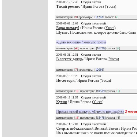
2006-09-12 17:43
Студия поэтов
Тихий романс
/ Ирина Рогова (
Yucca
)
комментарии: [
9
] просмотры: [
11243
] голоса: [
2
]
2006-09-08 12:06
Студия писателей
Вира помалу!
/ Ирина Рогова (
Yucca
)
Шутка с Послесловием, которое должно было быть
«Дело техники» / конкурс прозы
комментарии: [
46
] просмотры: [
16730
] голоса: [
6
]
2006-08-31 12:51
Студия поэтов
В августе дождь
/ Ирина Рогова (
Yucca
)
комментарии: [
7
] просмотры: [
12066
]
2006-08-19 13:20
Студия поэтов
Не сотвори
/ Ирина Рогова (
Yucca
)
комментарии: [
10
] просмотры: [
10519
] голоса: [
1
]
2006-08-19 11:55
Студия писателей
Кухня
/ Ирина Рогова (
Yucca
)
Прозаический конкурс «Отелло подождёт?»
2 место
комментарии: [
18
] просмотры: [
15478
] голоса: [
4
]
2006-07-11 17:04
Студия писателей
Смерть побеждающий Вечный Закон
/ Ирина Рог
Имя вымышленное и за почти полное совпадение с и