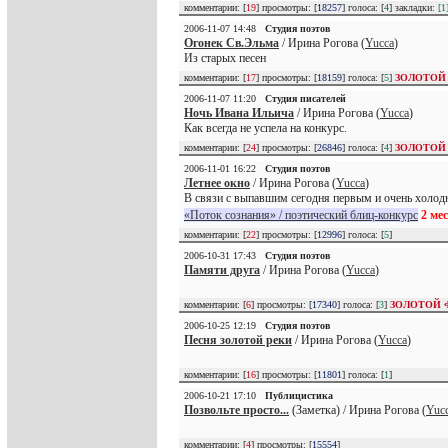
комментарии: [
19
] просмотры: [
18257
] голоса: [
4
] закладки:
[1
2006-11-07 14:48
Студия поэтов
Огонек Св.Эльма
/ Ирина Рогова (
Yucca
)
Из старых песен
комментарии: [
17
] просмотры: [
18159
] голоса: [
5
]
ЗОЛОТОЙ
2006-11-07 11:20
Студия писателей
Ночь Ивана Ильича
/ Ирина Рогова (
Yucca
)
Как всегда не успела на конкурс.
комментарии: [
24
] просмотры: [
26846
] голоса: [
4
]
ЗОЛОТОЙ
2006-11-01 16:22
Студия поэтов
Летнее окно
/ Ирина Рогова (
Yucca
)
В связи с выпавшим сегодня первым и очень холодн
«Поток сознания» / поэтический блиц-конкурс
2 ме
комментарии: [
22
] просмотры: [
12996
] голоса: [
5
]
2006-10-31 17:43
Студия поэтов
Памяти друга
/ Ирина Рогова (
Yucca
)
комментарии: [
6
] просмотры: [
17340
] голоса: [
3
]
ЗОЛОТОЙ 
2006-10-25 12:19
Студия поэтов
Песня золотой реки
/ Ирина Рогова (
Yucca
)
комментарии: [
16
] просмотры: [
11801
] голоса: [
1
]
2006-10-21 17:10
Публицистика
Позвольте просто...
(Заметка) / Ирина Рогова (
Yuc
комментарии: [
4
] просмотры: [
15554
]