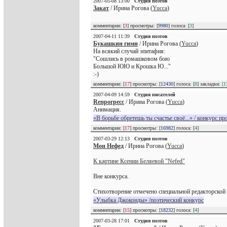
2007-05-08 13:00
Студия поэтов
Закат
/ Ирина Рогова (
Yucca
)
комментарии: [
3
] просмотры: [
9980
] голоса: [
3
]
2007-04-11 11:39
Студия поэтов
Букашкин гимн
/ Ирина Рогова (
Yucca
)
На всякий случай эпитафия:
"Сошлись в ромашковом бою
Большой ЮЮ и Крошка Ю..."
:-)
комментарии: [
17
] просмотры: [
12430
] голоса: [
8
] закладки:
[1
2007-04-09 14:59
Студия писателей
Reпрогресс
/ Ирина Рогова (
Yucca
)
Анимация.
«В борьбе обретешь ты счастье своё...» / конкурс пр
комментарии: [
17
] просмотры: [
16982
] голоса: [
4
]
2007-03-29 12:13
Студия поэтов
Мон Нефед
/ Ирина Рогова (
Yucca
)
К картине Ксении Беляевой "Nefed"
Вне конкурса.
Стихотворение отмечено специальной редакторской 
«Улыбка Джоконды» /поэтический конкурс
комментарии: [
15
] просмотры: [
18232
] голоса: [
4
]
2007-03-28 17:01
Студия поэтов