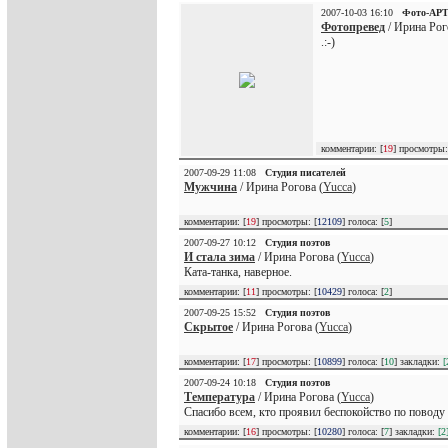
2007-10-03 16:10
Фото-АР
Фотопревед
/ Ирина Рог
.:-)
комментарии: [
19
] просмотры:
2007-09-29 11:08
Студия писателей
Мужчина
/ Ирина Рогова (
Yucca
)
комментарии: [
19
] просмотры: [
12109
] голоса: [
5
]
2007-09-27 10:12
Студия поэтов
И стала зима
/ Ирина Рогова (
Yucca
)
Ката-танка, наверное.
комментарии: [
11
] просмотры: [
10429
] голоса: [
2
]
2007-09-25 15:52
Студия поэтов
Скрытое
/ Ирина Рогова (
Yucca
)
комментарии: [
17
] просмотры: [
10899
] голоса: [
10
] закладки:
[
2007-09-24 10:18
Студия поэтов
Температура
/ Ирина Рогова (
Yucca
)
Спасибо всем, кто проявил беспокойство по поводу м
комментарии: [
16
] просмотры: [
10280
] голоса: [
7
] закладки:
[2