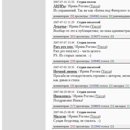
2007-07-16 12:33
Студия поэтов
АНДРы
/ Ирина Рогова (
Yucca
)
Из упражнений. Так же как «Битва под Фатерлоо» и
комментарии: [
9
] просмотры: [
10436
] голоса: [
6
] рекомендаци
2007-07-12 11:29
Студия писателей
Дурачье
/ Ирина Рогова (
Yucca
)
Вообще-то это к публицистике, но пока администраци
комментарии: [
65
] просмотры: [
13037
] голоса: [
6
]
2007-07-07 13:44
Студия поэтов
Pars pro toto
/ Ирина Рогова (
Yucca
)
Pars pro toto(лат.) – часть целого.
PS. Из старых запасов. :-)
комментарии: [
19
] просмотры: [
10949
] голоса: [
4
]
2007-07-05 10:35
Студия писателей
Ночной звонок
/ Ирина Рогова (
Yucca
)
Просьба не отождествлять героиню с автором, нес
как диван и стихи.
комментарии: [
4
] просмотры: [
11058
] голоса: [
2
] закладки:
[1]
2007-06-29 09:54
Студия поэтов
Инокопись
/ Ирина Рогова (
Yucca
)
Поздравляю Инока!
комментарии: [
17
] просмотры: [
10803
] голоса: [
5
] закладки:
[1
2007-06-25 08:49
Студия поэтов
Миледи
/ Ирина Рогова (
Yucca
)
Сущая безделица, не спалось. :-)
комментарии: [
31
] просмотры: [
11264
] голоса: [
5
]