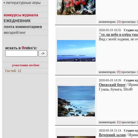
• литературные игры
конкурсы журнала
ЕЖЕДНЕВНИК
комментарии: [
3
] просмотры: 
лента комментариев
2020-05-19 16:55
Студия х
мегарейтинг
"то ли небо в озёра упа
Вид с моей лоджии, не оч
искать в
Я
ndex'е:
участники on-line:
Гостей: 12
комментарии: [
9
] просмотры: 
2020-05-19 14:26
Студия х
Онежский берег
/ Ирина
Гуашь, бумага, 50х40
комментарии: [
5
] просмотры: 
2020-05-18 21:14
Студия х
Вечерний залив
/ Ирина