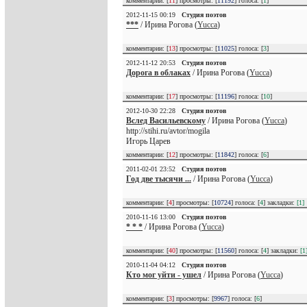
комментарии: [
11
] просмотры: [
11192
] голоса: [
1
]
2012-11-15 00:19
Студия поэтов
***
/ Ирина Рогова (
Yucca
)
комментарии: [
13
] просмотры: [
11025
] голоса: [
3
]
2012-11-12 20:53
Студия поэтов
Дорога в облаках
/ Ирина Рогова (
Yucca
)
комментарии: [
17
] просмотры: [
11196
] голоса: [
10
]
2012-10-30 22:28
Студия поэтов
Вслед Васильевскому
/ Ирина Рогова (
Yucca
)
http://stihi.ru/avtor/mogila
Игорь Царев
комментарии: [
12
] просмотры: [
11842
] голоса: [
6
]
2011-02-01 23:52
Студия поэтов
Год две тысячи ...
/ Ирина Рогова (
Yucca
)
комментарии: [
4
] просмотры: [
10724
] голоса: [
4
] закладки:
[1]
2010-11-16 13:00
Студия поэтов
* * *
/ Ирина Рогова (
Yucca
)
комментарии: [
40
] просмотры: [
11560
] голоса: [
4
] закладки:
[1
2010-11-04 04:12
Студия поэтов
Кто мог уйти - ушел
/ Ирина Рогова (
Yucca
)
комментарии: [
3
] просмотры: [
9967
] голоса: [
6
]