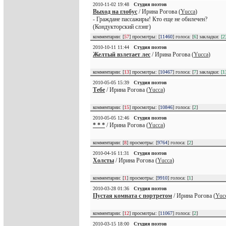
2010-11-02 19:48
Студия поэтов
Выход на глобус
/ Ирина Рогова (
Yucca
)
- Граждане пассажиры! Кто еще не обилечен?
(Кондукторский слэнг)
комментарии: [
57
] просмотры: [
11460
] голоса: [
6
] закладки:
[2
2010-10-11 11:44
Студия поэтов
Желтый взлетает лес
/ Ирина Рогова (
Yucca
)
комментарии: [
13
] просмотры: [
10467
] голоса: [
7
] закладки:
[1
2010-05-05 15:39
Студия поэтов
Тебе
/ Ирина Рогова (
Yucca
)
комментарии: [
15
] просмотры: [
10846
] голоса: [
2
]
2010-05-05 12:46
Студия поэтов
* * *
/ Ирина Рогова (
Yucca
)
комментарии: [
8
] просмотры: [
9764
] голоса: [
2
]
2010-04-16 11:31
Студия поэтов
Холсты
/ Ирина Рогова (
Yucca
)
комментарии: [
1
] просмотры: [
9910
] голоса: [
1
]
2010-03-28 01:36
Студия поэтов
Пустая комната с портретом
/ Ирина Рогова (
Yuc
комментарии: [
12
] просмотры: [
11067
] голоса: [
2
]
2010-03-15 18:00
Студия поэтов