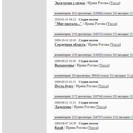
Экскурсия с гидом
/ Ирина Рогова (
Yucca
)
комментарии: [
61
] просмотры: [
12936
] голоса: [
4
] закладки:
[2
2010-01-31 04:12
Студия поэтов
"Мне хватало..."
/ Ирина Рогова (
Yucca
)
комментарии: [
19
] просмотры: [
10571
] голоса: [
7
] закладки:
[2
2009-10-16 10:43
Студия поэтов
Сердечная область
/ Ирина Рогова (
Yucca
)
комментарии: [
19
] просмотры: [
11023
] голоса: [
8
] закладки:
[4
2009-09-21 01:05
Студия поэтов
Воскресенье
/ Ирина Рогова (
Yucca
)
комментарии: [
9
] просмотры: [
9954
] голоса: [
5
] закладки:
[1]
р
2009-09-15 01:21
Студия поэтов
Пусть будет
/ Ирина Рогова (
Yucca
)
комментарии: [
17
] просмотры: [
10754
] голоса: [
9
] закладки:
[3
2009-08-21 12:21
Студия поэтов
Ладоземье
/ Ирина Рогова (
Yucca
)
комментарии: [
22
] просмотры: [
24757
] голоса: [
10
] закладки:
[
2009-08-07 16:39
Студия поэтов
Край
/ Ирина Рогова (
Yucca
)