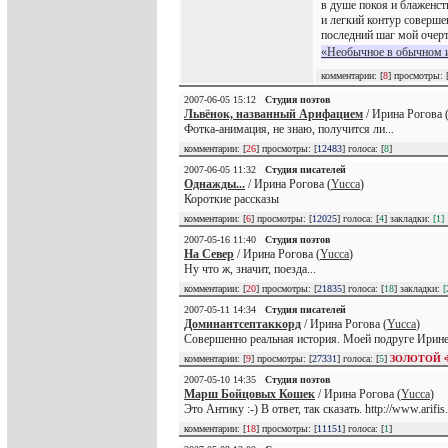
в душе покоя и блаженст
и легкий контур соверше
последний шаг мой очерт
«Необычное в обычном и
комментарии: [
8
] просмотры: 
2007-06-05 15:12
Студия поэтов
Львёнок, названный Арифацием
/ Ирина Рогова 
Фотка-анимация, не знаю, получится ли...
комментарии: [
26
] просмотры: [
12483
] голоса: [
8
]
2007-06-05 11:32
Студия писателей
Однажды...
/ Ирина Рогова (
Yucca
)
Короткие рассказы
комментарии: [
6
] просмотры: [
12025
] голоса: [
4
] закладки:
[1]
2007-05-16 11:40
Студия поэтов
На Север
/ Ирина Рогова (
Yucca
)
Ну что ж, значит, поезда...
комментарии: [
20
] просмотры: [
21835
] голоса: [
18
] закладки:
[
2007-05-11 14:34
Студия писателей
Доминантсептаккорд
/ Ирина Рогова (
Yucca
)
Совершенно реальная история. Моей подруге Ирине
комментарии: [
9
] просмотры: [
27331
] голоса: [
5
]
ЗОЛОТОЙ 
2007-05-10 14:35
Студия поэтов
Марш Бойцовых Кошек
/ Ирина Рогова (
Yucca
)
Это Антику :-) В ответ, так сказать. http://www.arif
комментарии: [
18
] просмотры: [
11151
] голоса: [
1
]