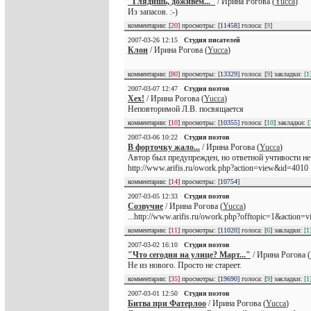
"Глядишь, доживем..."
/ Ирина Рогова (
Yucca
)
Из запасов. :-)
комментарии: [
20
] просмотры: [
11458
] голоса: [
9
]
2007-03-26 12:15
Студия писателей
Клон
/ Ирина Рогова (
Yucca
)
комментарии: [
80
] просмотры: [
13329
] голоса: [
9
] закладки:
[1
2007-03-07 12:47
Студия поэтов
Хех!
/ Ирина Рогова (
Yucca
)
Неповторимой Л.В. посвящается
комментарии: [
10
] просмотры: [
10355
] голоса: [
10
] закладки:
[
2007-03-06 10:22
Студия поэтов
В форточку жало...
/ Ирина Рогова (
Yucca
)
Автор был предупрежден, но ответной учтивости не
http://www.arifis.ru/owork.php?action=view&id=4010
комментарии: [
14
] просмотры: [
10754
]
2007-03-05 12:33
Студия поэтов
Созвучие
/ Ирина Рогова (
Yucca
)
...http://www.arifis.ru/owork.php?offtopic=1&action
комментарии: [
11
] просмотры: [
11020
] голоса: [
6
] закладки:
[1
2007-03-02 16:10
Студия поэтов
"Что сегодня на улице? Март..."
/ Ирина Рогова (
Не из нового. Просто не стареет.
комментарии: [
35
] просмотры: [
19690
] голоса: [
9
] закладки:
[1
2007-03-01 12:50
Студия поэтов
Битва при Фатерлоо
/ Ирина Рогова (
Yucca
)