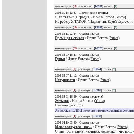
комментарии: [
15
] просмотры: [
10295
] голоса: [
6
]
2008-05-18 12:37
Поэтические отзывы
Я не такой!
(Пародия) / Ирина Рогова (
Yucca
)
На работу Я ТАКОЙ / Пархимчик Юрий Сергеевич (te
комментарии: [
19
] просмотры: [
13695
] голоса: [
7
]
2008-05-12 22:24
Студия поэтов
Время для стихов
/ Ирина Рогова (
Yucca
)
комментарии: [
26
] просмотры: [
10920
] голоса: [
7
]
2008-05-09 16:41
Студия поэтов
Ручьи
/ Ирина Рогова (
Yucca
)
комментарии: [
8
] просмотры: [
10824
] голоса: [
7
]
2008-05-07 11:12
Студия поэтов
Ненужности
/ Ирина Рогова (
Yucca
)
комментарии: [
4
] просмотры: [
10318
] голоса: [
7
]
2008-05-03 16:39
Студия писателей
Желание
/ Ирина Рогова (
Yucca
)
Вне конкурса. :-)))
Авторский БЛИЦ-конкурс прозы «Весенние желани
комментарии: [
4
] просмотры: [
15698
]
2008-04-19 03:30
Студия поэтов
Море волнуется - раз...
/ Ирина Рогова (
Yucca
)
Очень трогательная картинка, настолько – что приду