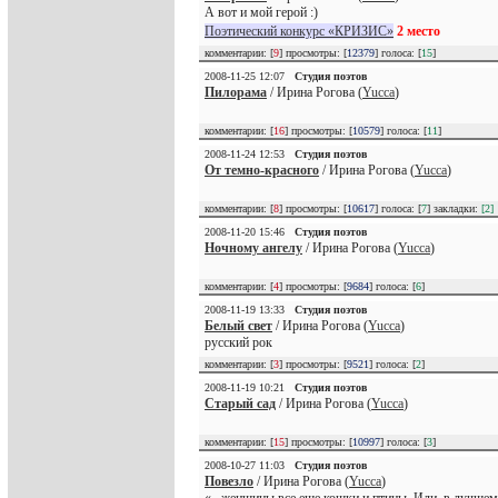
А вот и мой герой :)
Поэтический конкурс «КРИЗИС»
2 место
комментарии: [
9
] просмотры: [
12379
] голоса: [
15
]
2008-11-25 12:07
Студия поэтов
Пилорама
/ Ирина Рогова (
Yucca
)
комментарии: [
16
] просмотры: [
10579
] голоса: [
11
]
2008-11-24 12:53
Студия поэтов
От темно-красного
/ Ирина Рогова (
Yucca
)
комментарии: [
8
] просмотры: [
10617
] голоса: [
7
] закладки:
[2]
2008-11-20 15:46
Студия поэтов
Ночному ангелу
/ Ирина Рогова (
Yucca
)
комментарии: [
4
] просмотры: [
9684
] голоса: [
6
]
2008-11-19 13:33
Студия поэтов
Белый свет
/ Ирина Рогова (
Yucca
)
русский рок
комментарии: [
3
] просмотры: [
9521
] голоса: [
2
]
2008-11-19 10:21
Студия поэтов
Старый сад
/ Ирина Рогова (
Yucca
)
комментарии: [
15
] просмотры: [
10997
] голоса: [
3
]
2008-10-27 11:03
Студия поэтов
Повезло
/ Ирина Рогова (
Yucca
)
«...женщины все еще кошки и птицы. Или, в лучшем