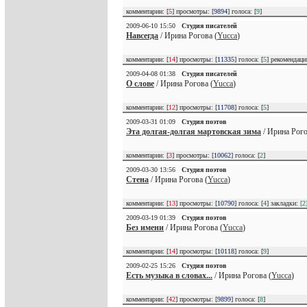
комментарии: [
5
] просмотры: [
9894
] голоса: [
9
]
2009-06-10 15:50
Студия писателей
Навсегда
/ Ирина Рогова (
Yucca
)
комментарии: [
14
] просмотры: [
11335
] голоса: [
5
] рекомендац
2009-04-08 01:38
Студия писателей
О слове
/ Ирина Рогова (
Yucca
)
комментарии: [
12
] просмотры: [
11708
] голоса: [
5
]
2009-03-31 01:09
Студия поэтов
Эта долгая-долгая мартовская зима
/ Ирина Рого
комментарии: [
3
] просмотры: [
10062
] голоса: [
2
]
2009-03-30 13:56
Студия поэтов
Стена
/ Ирина Рогова (
Yucca
)
комментарии: [
13
] просмотры: [
10790
] голоса: [
4
] закладки:
[2
2009-03-19 01:39
Студия поэтов
Без имени
/ Ирина Рогова (
Yucca
)
комментарии: [
14
] просмотры: [
10118
] голоса: [
9
]
2009-02-25 15:26
Студия поэтов
Есть музыка в словах...
/ Ирина Рогова (
Yucca
)
комментарии: [
42
] просмотры: [
9899
] голоса: [
8
]