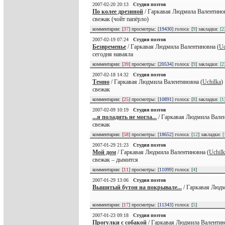
2007-02-20 20:13
Студия поэтов
По колее дрезиной
/ Гаркавая Людмила Валентинов
свежак (чойт папёрло)
комментарии: [
37
] просмотры: [
19430
] голоса: [
9
] закладки:
[2
2007-02-19 07:24
Студия поэтов
Безвременье
/ Гаркавая Людмила Валентиновна (
Uc
сегодня наваяла
комментарии: [
39
] просмотры: [
20534
] голоса: [
9
] закладки:
[2
2007-02-18 14:32
Студия поэтов
Темно
/ Гаркавая Людмила Валентиновна (
Uchilka
)
свежак
комментарии: [
25
] просмотры: [
10891
] голоса: [
8
] закладки:
[1
2007-02-09 10:19
Студия поэтов
...я поладить не могла...
/ Гаркавая Людмила Вален
свежак
комментарии: [
58
] просмотры: [
18652
] голоса: [
12
] закладки:
[
2007-01-29 21:23
Студия поэтов
Мой дом
/ Гаркавая Людмила Валентиновна (
Uchilk
свежак – дымится
комментарии: [
11
] просмотры: [
11099
] голоса: [
4
]
2007-01-29 13:06
Студия поэтов
Вышитый бутон на покрывале...
/ Гаркавая Людм
комментарии: [
17
] просмотры: [
11343
] голоса: [
5
]
2007-01-23 09:18
Студия поэтов
Прогулки с собакой
/ Гаркавая Людмила Валентин