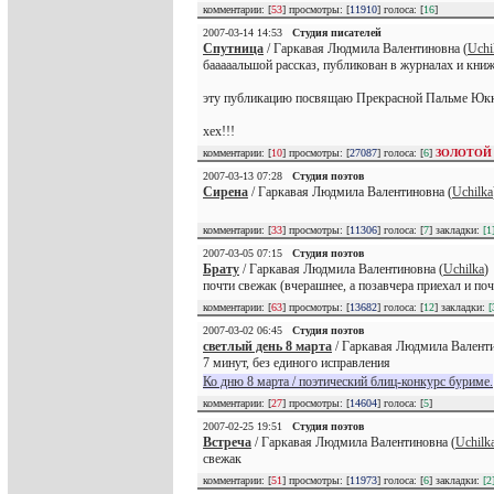
комментарии: [
53
] просмотры: [
11910
] голоса: [
16
]
2007-03-14 14:53
Студия писателей
Спутница
/ Гаркавая Людмила Валентиновна (
Uchi
бааааальшой рассказ, публикован в журналах и книж
эту публикацию посвящаю Прекрасной Пальме Юкке,
хех!!!
комментарии: [
10
] просмотры: [
27087
] голоса: [
6
]
ЗОЛОТОЙ
2007-03-13 07:28
Студия поэтов
Сирена
/ Гаркавая Людмила Валентиновна (
Uchilka
комментарии: [
33
] просмотры: [
11306
] голоса: [
7
] закладки:
[1
2007-03-05 07:15
Студия поэтов
Брату
/ Гаркавая Людмила Валентиновна (
Uchilka
)
почти свежак (вчерашнее, а позавчера приехал и поч
комментарии: [
63
] просмотры: [
13682
] голоса: [
12
] закладки:
[
2007-03-02 06:45
Студия поэтов
светлый день 8 марта
/ Гаркавая Людмила Валенти
7 минут, без единого исправления
Ко дню 8 марта / поэтический блиц-конкурс буриме.
комментарии: [
27
] просмотры: [
14604
] голоса: [
5
]
2007-02-25 19:51
Студия поэтов
Встреча
/ Гаркавая Людмила Валентиновна (
Uchilk
свежак
комментарии: [
51
] просмотры: [
11973
] голоса: [
6
] закладки:
[2