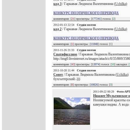
код 3
/ Гаркавая Людмила Валентиновна (
Uchilka
)
КОНКУРС ПОЭТИЧЕСКОГО ПЕРЕВОДА
комментарии: [
21
] просмотры: [
177241
] голоса: [
2
]
2012-01-13 22:54
Студия поэтов
код 2
/ Гаркавая Людмила Валентиновна (
Uchilka
)
КОНКУРС ПОЭТИЧЕСКОГО ПЕРЕВОДА
комментарии: [
1
] просмотры: [
11848
] голоса: [
1
]
2011-11-26 21:33
Студия поэтов
Спатифиллюм
/ Гаркавая Людмила Валентиновна 
http://img0.liveinternet.ru/images/attach/c/0/35/869/35
комментарии: [
43
] просмотры: [
13974
] голоса: [
10
] закладки:
[
2011-10-28 11:44
Студия поэтов
Сонет
/ Гаркавая Людмила Валентиновна (
Uchilka
)
бухгалтерский:-)))
комментарии: [
8
] просмотры: [
10826
] голоса: [
3
]
2011-09-22 00:29
Фото-АР
Нижнее Мультинское о
Неописуемой красоты озё
камушки видны. А вода –