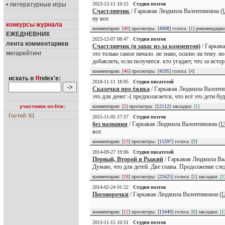
2023-12-11 16:15
Студия поэтов
• литературные игры
Счастливчик
/ Гаркавая Людмила Валентиновна (
ну вот.
конкурсы журнала
комментарии: [
40
] просмотры: [
4908
] голоса: [
1
] рекомендаци
ЕЖЕДНЕВНИК
2023-12-07 08:47
Студия поэтов
лента комментариев
Счастливчик (в запас из-за комментов)
/ Гаркав
мегарейтинг
это только самое начало. не знаю, осилю ли тему. но
добавлять, если получится. кто угадает, что за ист
комментарии: [
46
] просмотры: [
4195
] голоса: [
4
]
искать в
Я
ndex'е:
2018-11-11 18:05
Студия писателей
Сказочки про ёжика
/ Гаркавая Людмила Валенти
это для денег:-( предполагается, что всё это дети б
комментарии: [
2
] просмотры: [
12112
] закладки:
[1]
участники on-line:
Гостей: 81
2015-11-05 17:57
Студия поэтов
без названия
/ Гаркавая Людмила Валентиновна (
U
вот.
комментарии: [
13
] просмотры: [
11597
] голоса: [
9
]
2014-09-27 19:06
Студия писателей
Первый, Второй и Рыжий
/ Гаркавая Людмила Ва
Думаю, что для детей. Две главы. Продолжение след
комментарии: [
18
] просмотры: [
21625
] голоса: [
5
] закладки:
[1
2014-02-24 01:52
Студия поэтов
Поговорочки
/ Гаркавая Людмила Валентиновна (
U
комментарии: [
12
] просмотры: [
13449
] голоса: [
6
] закладки:
[1
2013-11-15 10:51
Студия поэтов