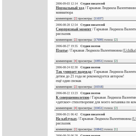
2006-09-03 12:14
Студия писателей
Нормальный ход
/ Гаркавая Людмила Валентиновн
миниатюра
комментарии: [
2
] просмотры: [
11037
]
2006-08-28 12:54
Студия писателей
Сюрпризный момент
/ Гаркавая Людмила Валенти
рассказик
комментарии: [
2
] просмотры: [
17699
] голоса: [
2
]
2006-08-27 19:35
Студия поэтов
Платье
/ Гаркавая Людмила Валентиновна (
Uchilka
комментарии: [
4
] просмотры: [
10951
] голоса: [
2
]
2006-08-24 02:30
Студия поэтов
Так умирает надежда
/ Гаркавая Людмила Валенти
детям до 21 года не рекомендуется автором!
ещё один свежак
комментарии: [
2
] просмотры: [
10318
]
2006-08-22 13:23
Студия поэтов
К совершеннолетию
/ Гаркавая Людмила Валентин
«датское» стихотворение для моего механика по ко
комментарии: [
4
] просмотры: [
10451
] голоса: [
2
]
2006-08-21 06:42
Студия писателей
На каблуках
/ Гаркавая Людмила Валентиновна (
U
рассказик
комментарии: [
2
] просмотры: [
10842
] голоса: [
1
]
2006-08-20 06:28
Студия поэтов