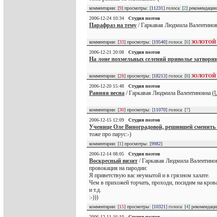
комментарии: [
9
] просмотры: [
11231
] голоса: [
2
] рекомендаци
2006-12-24 10:34
Студия поэтов
Парафраз на тему
/ Гаркавая Людмила Валентинов
комментарии: [
33
] просмотры: [
19540
] голоса: [
6
]
ЗОЛОТОЙ
2006-12-21 20:08
Студия поэтов
На лоне похмельных селений приволье затворни
комментарии: [
28
] просмотры: [
18213
] голоса: [
8
]
ЗОЛОТОЙ
2006-12-20 15:48
Студия поэтов
Ранняя весна
/ Гаркавая Людмила Валентиновна (
U
комментарии: [
30
] просмотры: [
11070
] голоса: [
7
]
2006-12-15 12:09
Студия поэтов
Ученице Оле Виноградовой, решившей сменить
тоже про парус:-)
комментарии: [
1
] просмотры: [
9982
]
2006-12-14 08:05
Студия поэтов
Воскресный визит
/ Гаркавая Людмила Валентинов
провокация на пародии:
Я приветствую вас неумытой и в грязном халате.
Чем в прихожей торчать, проходи, посидим на крова
и т.д.
:-)))
комментарии: [
15
] просмотры: [
10321
] голоса: [
4
] рекомендац
2006-12-11 16:10
Студия поэтов