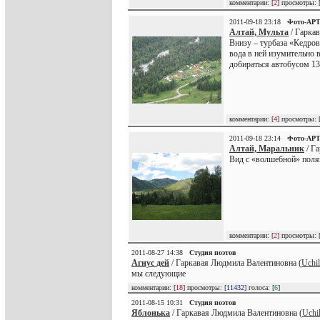
комментарии: [
2
] просмотры: 
2011-09-18 23:18
Фото-АР
Алтай, Мульта
/ Гарка
Внизу – турбаза «Кедров
вода в ней изумительно в
добираться автобусом 13
комментарии: [
4
] просмотры: 
2011-09-18 23:14
Фото-АР
Алтай, Маральник
/ Г
Вид с «волшебной» полян
комментарии: [
2
] просмотры: 
2011-08-27 14:38
Студия поэтов
Агнус дей
/ Гаркавая Людмила Валентиновна (
Uchi
мы следующие
комментарии: [
18
] просмотры: [
11432
] голоса: [
6
]
2011-08-15 10:31
Студия поэтов
Яблонька
/ Гаркавая Людмила Валентиновна (
Uchi