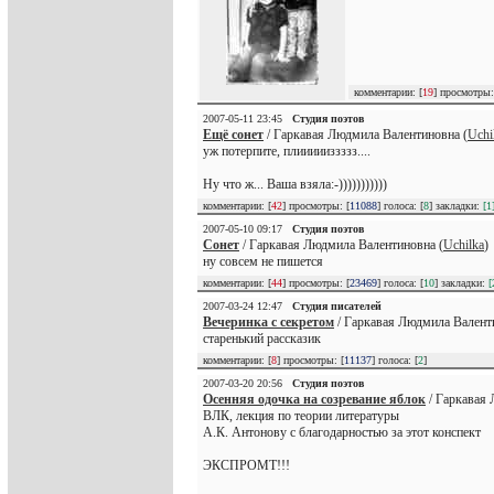
комментарии: [
19
] просмотры:
2007-05-11 23:45
Студия поэтов
Ещё сонет
/ Гаркавая Людмила Валентиновна (
Uchi
уж потерпите, плиииииззззз....
Ну что ж... Ваша взяла:-)))))))))))
комментарии: [
42
] просмотры: [
11088
] голоса: [
8
] закладки:
[1
2007-05-10 09:17
Студия поэтов
Сонет
/ Гаркавая Людмила Валентиновна (
Uchilka
)
ну совсем не пишется
комментарии: [
44
] просмотры: [
23469
] голоса: [
10
] закладки:
[
2007-03-24 12:47
Студия писателей
Вечеринка с секретом
/ Гаркавая Людмила Валент
старенький рассказик
комментарии: [
8
] просмотры: [
11137
] голоса: [
2
]
2007-03-20 20:56
Студия поэтов
Осенняя одочка на созревание яблок
/ Гаркавая 
ВЛК, лекция по теории литературы
А.К. Антонову с благодарностью за этот конспект
ЭКСПРОМТ!!!