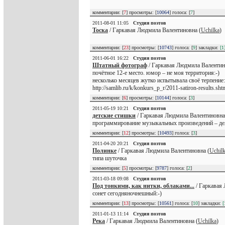
комментарии: [
7
] просмотры: [
10064
] голоса: [
7
]
2011-08-01 11:05
Студия поэтов
Тоска
/ Гаркавая Людмила Валентиновна (
Uchilka
)
комментарии: [
23
] просмотры: [
10743
] голоса: [
9
] закладки:
[1
2011-06-01 16:22
Студия поэтов
Штатный фотограф
/ Гаркавая Людмила Валентин
почётное 12-е место. юмор – не моя территория:-)
несколько месяцев жутко испытывала своё терпение:
http://samlib.ru/k/konkurs_p_r/2011-satiron-results.sht
комментарии: [
6
] просмотры: [
10144
] голоса: [
3
]
2011-05-19 10:21
Студия поэтов
детские стишки
/ Гаркавая Людмила Валентиновна
программирование музыкальных произведений – дело 
комментарии: [
12
] просмотры: [
10493
] голоса: [
3
]
2011-04-20 20:21
Студия поэтов
Полинке
/ Гаркавая Людмила Валентиновна (
Uchil
типа шуточка
комментарии: [
5
] просмотры: [
9787
] голоса: [
2
]
2011-03-18 09:08
Студия поэтов
Под тонкими, как нитки, облаками...
/ Гаркавая
сонет сегодняночнешный:-)
комментарии: [
13
] просмотры: [
10561
] голоса: [
10
] закладки:
[
2011-01-13 11:14
Студия поэтов
Река
/ Гаркавая Людмила Валентиновна (
Uchilka
)