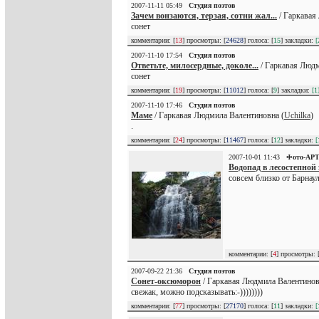
2007-11-11 05:49
Студия поэтов
Зачем вонзаются, терзая, сотни жал...
/ Гаркавая
сонет
комментарии: [
13
] просмотры: [
24628
] голоса: [
15
] закладки:
[
2007-11-10 17:54
Студия поэтов
Ответьте, милосердные, доколе...
/ Гаркавая Людм
сонет
комментарии: [
19
] просмотры: [
11012
] голоса: [
9
] закладки:
[1
2007-11-10 17:46
Студия поэтов
Маме
/ Гаркавая Людмила Валентиновна (
Uchilka
)
.
комментарии: [
24
] просмотры: [
11467
] голоса: [
12
] закладки:
[
2007-10-01 11:43
Фото-АР
Водопад в лесостепной
совсем близко от Барнаул
комментарии: [
4
] просмотры: 
2007-09-22 21:36
Студия поэтов
Сонет-оксюморон
/ Гаркавая Людмила Валентинов
свежак, можно подсказывать:-))))))))
комментарии: [
77
] просмотры: [
27170
] голоса: [
11
] закладки:
[