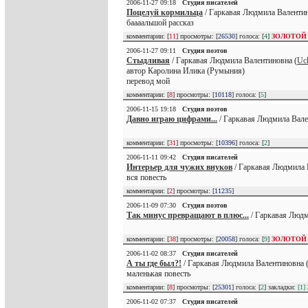
2006-11-27 09:18
Студия писателей
Поцелуй кормильца
/ Гаркавая Людмила Валентин
баааальшой рассказ
комментарии: [
11
] просмотры: [
26530
] голоса: [
4
]
ЗОЛОТОЙ
2006-11-27 09:11
Студия поэтов
Стыдливая
/ Гаркавая Людмила Валентиновна (
Uch
автор Каролина Илика (Румыния)
перевод мой
комментарии: [
8
] просмотры: [
10118
] голоса: [
5
]
2006-11-15 19:18
Студия поэтов
Давно играю цифрами...
/ Гаркавая Людмила Вале
комментарии: [
31
] просмотры: [
10396
] голоса: [
2
]
2006-11-11 09:42
Студия писателей
Интерьер для чужих внуков
/ Гаркавая Людмила 
вся повесть
комментарии: [
2
] просмотры: [
11235
]
2006-11-09 07:30
Студия поэтов
Так минус превращают в плюс...
/ Гаркавая Людм
комментарии: [
38
] просмотры: [
20058
] голоса: [
9
]
ЗОЛОТОЙ
2006-11-02 08:37
Студия писателей
А ты где был?!
/ Гаркавая Людмила Валентиновна 
маленькая повесть
комментарии: [
8
] просмотры: [
25301
] голоса: [
2
] закладки:
[1]
2006-11-02 07:37
Студия писателей