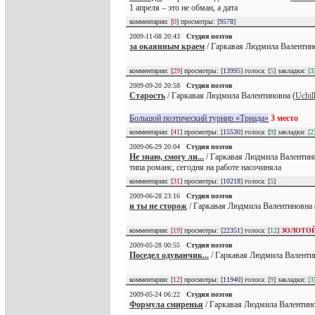
1 апреля – это не обман, а дата
комментарии: [
0
] просмотры: [
9578
]
2009-11-08 20:43
Студия поэтов
за окаянным краем
/ Гаркавая Людмила Валентино
комментарии: [
29
] просмотры: [
13995
] голоса: [
5
] закладки:
[3
2009-09-20 20:58
Студия поэтов
Старость
/ Гаркавая Людмила Валентиновна (
Uchil
Большой поэтический турнир «Триада»
3 место
комментарии: [
41
] просмотры: [
15530
] голоса: [
9
] закладки:
[2
2009-06-29 20:04
Студия поэтов
Не знаю, смогу ли...
/ Гаркавая Людмила Валентино
типа романс, сегодня на работе насочиняла
комментарии: [
31
] просмотры: [
10218
] голоса: [
5
]
2009-06-28 23:16
Студия поэтов
и ты не сторож
/ Гаркавая Людмила Валентиновна 
комментарии: [
19
] просмотры: [
22351
] голоса: [
12
]
ЗОЛОТО
2009-05-28 00:55
Студия поэтов
Поседел одуванчик...
/ Гаркавая Людмила Валенти
комментарии: [
12
] просмотры: [
11940
] голоса: [
9
] закладки:
[3
2009-05-24 06:22
Студия поэтов
Формула смиренья
/ Гаркавая Людмила Валентино