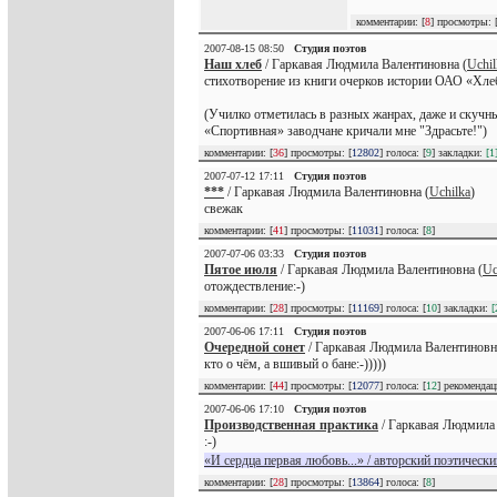
комментарии: [
8
] просмотры: 
2007-08-15 08:50
Студия поэтов
Наш хлеб
/ Гаркавая Людмила Валентиновна (
Uchil
стихотворение из книги очерков истории ОАО «Хле
(Училко отметилась в разных жанрах, даже и скучны
«Спортивная» заводчане кричали мне "Здрасьте!")
комментарии: [
36
] просмотры: [
12802
] голоса: [
9
] закладки:
[1
2007-07-12 17:11
Студия поэтов
***
/ Гаркавая Людмила Валентиновна (
Uchilka
)
свежак
комментарии: [
41
] просмотры: [
11031
] голоса: [
8
]
2007-07-06 03:33
Студия поэтов
Пятое июля
/ Гаркавая Людмила Валентиновна (
Uc
отождествление:-)
комментарии: [
28
] просмотры: [
11169
] голоса: [
10
] закладки:
[
2007-06-06 17:11
Студия поэтов
Очередной сонет
/ Гаркавая Людмила Валентиновн
кто о чём, а вшивый о бане:-)))))
комментарии: [
44
] просмотры: [
12077
] голоса: [
12
] рекоменда
2007-06-06 17:10
Студия поэтов
Производственная практика
/ Гаркавая Людмила 
:-)
«И сердца первая любовь...» / авторский поэтически
комментарии: [
28
] просмотры: [
13864
] голоса: [
8
]