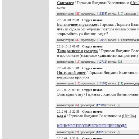
Скиталец
/ Гаркавая Людмила Валентиновна (
Uchi
сонет
комментарии: [
21
] просмотры: [
13235
] голоса: [
10
] закладки:
[
2013-05-01 20:31
Студия поэтов
Больничное апрельское
/ Гаркавая Людмила Вале
чуть не сдохла без журнала: полтора месяца ровно л
закрывайтесь уж больше, ладно?
комментарии: [
32
] просмотры: [
12948
] голоса: [
7
] рекомендац
2012-10-13 06:05
Студия поэтов
Типа респект и уважуха
/ Гаркавая Людмила Вале
о постоянстве (маленькое хулиганство экспромтом)
комментарии: [
13
] просмотры: [
12712
] голоса: [
2
]
2012-09-02 13:01
Студия поэтов
Питерский сонет
/ Гаркавая Людмила Валентиновн
вчерашняя прогулка
комментарии: [
17
] просмотры: [
13103
] голоса: [
11
] рекоменда
2012-05-29 09:48
Студия поэтов
Эпитафия отцу
/ Гаркавая Людмила Валентиновна 
комментарии: [
6
] просмотры: [
12988
] голоса: [
7
]
2012-01-13 22:55
Студия поэтов
код 4
/ Гаркавая Людмила Валентиновна (
Uchilka
)
КОНКУРС ПОЭТИЧЕСКОГО ПЕРЕВОДА
комментарии: [
2
] просмотры: [
13827
] голоса: [
2
]
2012-01-13 22:54
Студия поэтов