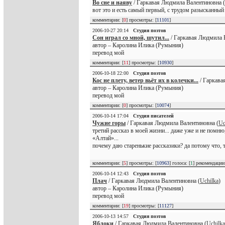
Во сне и наяву
/ Гаркавая Людмила Валентиновна (
вот это и есть самый первый, с трудом разысканный 
комментарии: [
0
] просмотры: [
11101
]
2006-10-27 20:14
Студия поэтов
Сон играл со мной, шутил...
/ Гаркавая Людмила 
автор – Каролина Илика (Румыния)
перевод мой
комментарии: [
11
] просмотры: [
10930
]
2006-10-18 22:00
Студия поэтов
Кос не плету, ветер вьёт их в колечки...
/ Гаркава
автор – Каролина Илика (Румыния)
перевод мой
комментарии: [
0
] просмотры: [
10074
]
2006-10-14 17:04
Студия писателей
Чужие горы
/ Гаркавая Людмила Валентиновна (
Uc
третий рассказ в моей жизни... даже уже и не помню
«Алтай»...
почему даю старенькие рассказики? да потому что, т
комментарии: [
5
] просмотры: [
10963
] голоса: [
1
] рекомендаци
2006-10-14 12:43
Студия поэтов
Плач
/ Гаркавая Людмила Валентиновна (
Uchilka
)
автор – Каролина Илика (Румыния)
перевод мой
комментарии: [
19
] просмотры: [
11127
]
2006-10-13 14:57
Студия поэтов
Яблоки
/ Гаркавая Людмила Валентиновна (
Uchilka