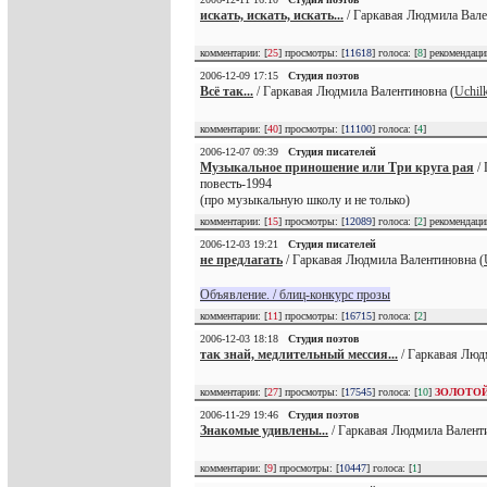
искать, искать, искать...
/ Гаркавая Людмила Вале
комментарии: [
25
] просмотры: [
11618
] голоса: [
8
] рекомендац
2006-12-09 17:15
Студия поэтов
Всё так...
/ Гаркавая Людмила Валентиновна (
Uchil
комментарии: [
40
] просмотры: [
11100
] голоса: [
4
]
2006-12-07 09:39
Студия писателей
Музыкальное приношение или Три круга рая
/ 
повесть-1994
(про музыкальную школу и не только)
комментарии: [
15
] просмотры: [
12089
] голоса: [
2
] рекомендац
2006-12-03 19:21
Студия писателей
не предлагать
/ Гаркавая Людмила Валентиновна (
Объявление. / блиц-конкурс прозы
комментарии: [
11
] просмотры: [
16715
] голоса: [
2
]
2006-12-03 18:18
Студия поэтов
так знай, медлительный мессия...
/ Гаркавая Люд
комментарии: [
27
] просмотры: [
17545
] голоса: [
10
]
ЗОЛОТО
2006-11-29 19:46
Студия поэтов
Знакомые удивлены...
/ Гаркавая Людмила Валенти
комментарии: [
9
] просмотры: [
10447
] голоса: [
1
]