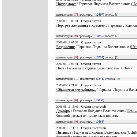
Натюрморт
/ Гаркавая Людмила Валентиновна (
Uc
комментарии: [
7
] просмотры: [
12697
] голоса: [
1
]
2006-08-19 05:41
Студия поэтов
Портрет женщины в красном
/ Гаркавая Людмила
комментарии: [
9
] просмотры: [
10845
] голоса: [
2
]
2006-08-18 07:39
Студия поэтов
Раздвоение
/ Гаркавая Людмила Валентиновна (
Uch
комментарии: [
9
] просмотры: [
10739
] голоса: [
2
]
2006-08-17 09:41
Студия поэтов
Поэт
/ Гаркавая Людмила Валентиновна (
Uchilka
)
комментарии: [
10
] просмотры: [
12447
] голоса: [
2
]
2006-08-14 21:08
Студия поэтов
Сбывается случайная...
/ Гаркавая Людмила Вален
комментарии: [
0
] просмотры: [
10030
]
2006-08-13 15:06
Студия писателей
Декабрь
/ Гаркавая Людмила Валентиновна (
Uchilk
большой рассказ или маленькая повесть
комментарии: [
0
] просмотры: [
10569
]
2006-08-12 11:14
Студия писателей
Пятница
/ Гаркавая Людмила Валентиновна (
Uchil
большой рассказ или маленькая повесть