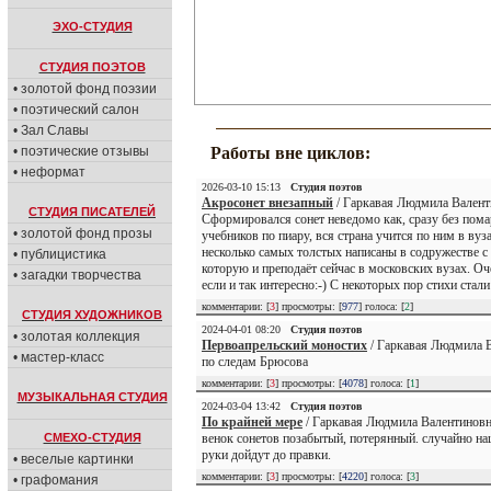
ЭХО-СТУДИЯ
СТУДИЯ ПОЭТОВ
• золотой фонд поэзии
• поэтический салон
• Зал Славы
• поэтические отзывы
Работы вне циклов:
• неформат
2026-03-10 15:13
Студия поэтов
Акросонет внезапный
/ Гаркавая Людмила Валент
СТУДИЯ ПИСАТЕЛЕЙ
Сформировался сонет неведомо как, сразу без помар
• золотой фонд прозы
учебников по пиару, вся страна учится по ним в вуз
несколько самых толстых написаны в содружестве 
• публицистика
которую и преподаёт сейчас в московских вузах. Оч
• загадки творчества
если и так интересно:-) С некоторых пор стихи стали
комментарии: [
3
] просмотры: [
977
] голоса: [
2
]
СТУДИЯ ХУДОЖНИКОВ
2024-04-01 08:20
Студия поэтов
• золотая коллекция
Первоапрельский моностих
/ Гаркавая Людмила В
• мастер-класс
по следам Брюсова
комментарии: [
3
] просмотры: [
4078
] голоса: [
1
]
МУЗЫКАЛЬНАЯ СТУДИЯ
2024-03-04 13:42
Студия поэтов
По крайней мере
/ Гаркавая Людмила Валентиновн
венок сонетов позабытый, потерянный. случайно наш
СМЕХО-СТУДИЯ
руки дойдут до правки.
• веселые картинки
комментарии: [
3
] просмотры: [
4220
] голоса: [
3
]
• графомания