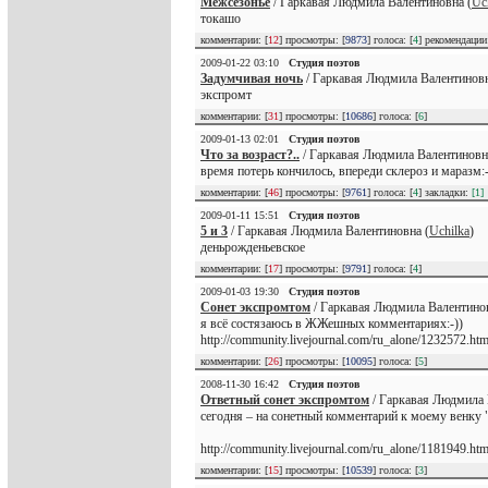
Межсезонье
/ Гаркавая Людмила Валентиновна (
Uc
токашо
комментарии: [
12
] просмотры: [
9873
] голоса: [
4
] рекомендаци
2009-01-22 03:10
Студия поэтов
Задумчивая ночь
/ Гаркавая Людмила Валентиновн
экспромт
комментарии: [
31
] просмотры: [
10686
] голоса: [
6
]
2009-01-13 02:01
Студия поэтов
Что за возраст?..
/ Гаркавая Людмила Валентиновн
время потерь кончилось, впереди склероз и маразм:-
комментарии: [
46
] просмотры: [
9761
] голоса: [
4
] закладки:
[1]
2009-01-11 15:51
Студия поэтов
5 и 3
/ Гаркавая Людмила Валентиновна (
Uchilka
)
деньрожденьевское
комментарии: [
17
] просмотры: [
9791
] голоса: [
4
]
2009-01-03 19:30
Студия поэтов
Сонет экспромтом
/ Гаркавая Людмила Валентинов
я всё состязаюсь в ЖЖешных комментариях:-))
http://community.livejournal.com/ru_alone/1232572.
комментарии: [
26
] просмотры: [
10095
] голоса: [
5
]
2008-11-30 16:42
Студия поэтов
Ответный сонет экспромтом
/ Гаркавая Людмила 
сегодня – на сонетный комментарий к моему венку
http://community.livejournal.com/ru_alone/1181949.htm
комментарии: [
15
] просмотры: [
10539
] голоса: [
3
]