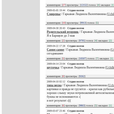
комментарии: [
27
] просмотры: [
12152
] голоса: [
4
] закладки:
[1
2009-05-05 19:44
Студия поэтов
Смиренье
/ Гаркавая Людмила Валентиновна (
Uchi
комментарии: [
10
] просмотры: [
9913
] голоса: [
5
]
2009-04-30 20:43
Студия поэтов
Родительский вторник
/ Гаркавая Людмила Вален
Я в Барнауле до 3 мая
комментарии: [
2
] просмотры: [
9795
] голоса: [
4
] закладки:
[2]
2009-04-22 17:28
Студия поэтов
Самое-самое
/ Гаркавая Людмила Валентиновна (
Uc
сегодняшнее
комментарии: [
5
] просмотры: [
10507
] голоса: [
7
] закладки:
[1]
2009-04-14 23:04
Студия поэтов
шуточка
/ Гаркавая Людмила Валентиновна (
Uchil
комментарии: [
0
] просмотры: [
9262
]
2009-04-10 02:12
Студия поэтов
типа весна
/ Гаркавая Людмила Валентиновна (
Uch
картинки и правда не грузятся – краски как рубиль
хорошо слышу звуки потревоженной автосигнализации
буквы не вспоминаются:-(
и вот результат:-(((
комментарии: [
6
] просмотры: [
9863
] голоса: [
5
] закладки:
[1]
2009-03-07 23:46
Студия поэтов