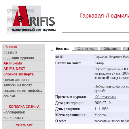
Гаркавая Людмил
обложка
Визитка
Статистика
Общение
Ц
правила
ФИО:
Гаркавая Людмила Вал
редакция журнала
Статус на сайте:
Автор
ARIFIS-info
ARIFIS-NEXT
Лауреат премии «GOL
награждена 27 мая 2007
блокнот эксперта
за ценный вклад в стан
список авторов
записки на полях
Победитель конкурса с
справка по интерфейсу
суеты!»
ссылки
Проекты в журнале:
«Учительская»
Дата регистрации:
2006-07-10
КОПИЛКА СИЗИФА
День рождения:
11.1.1956
• словарифис
Место проживания:
Москва
• арифизмы
О себе:
валасатайа, злюсчяя б
ФОТО-АРТ