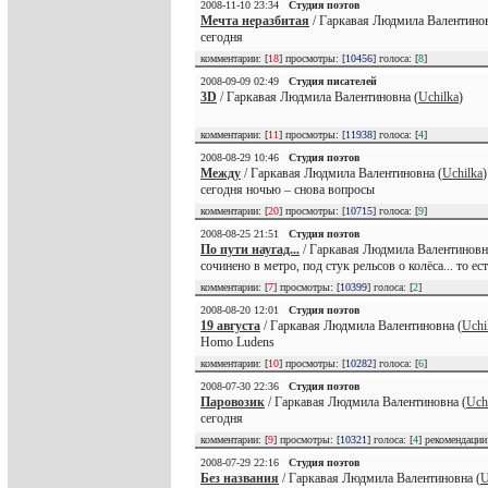
2008-11-10 23:34
Студия поэтов
Мечта неразбитая
/ Гаркавая Людмила Валентинов
сегодня
комментарии: [
18
] просмотры: [
10456
] голоса: [
8
]
2008-09-09 02:49
Студия писателей
3D
/ Гаркавая Людмила Валентиновна (
Uchilka
)
комментарии: [
11
] просмотры: [
11938
] голоса: [
4
]
2008-08-29 10:46
Студия поэтов
Между
/ Гаркавая Людмила Валентиновна (
Uchilka
)
сегодня ночью – снова вопросы
комментарии: [
20
] просмотры: [
10715
] голоса: [
9
]
2008-08-25 21:51
Студия поэтов
По пути наугад...
/ Гаркавая Людмила Валентиновн
сочинено в метро, под стук рельсов о колёса... то ест
комментарии: [
7
] просмотры: [
10399
] голоса: [
2
]
2008-08-20 12:01
Студия поэтов
19 августа
/ Гаркавая Людмила Валентиновна (
Uchi
Homo Ludens
комментарии: [
10
] просмотры: [
10282
] голоса: [
6
]
2008-07-30 22:36
Студия поэтов
Паровозик
/ Гаркавая Людмила Валентиновна (
Uch
сегодня
комментарии: [
9
] просмотры: [
10321
] голоса: [
4
] рекомендаци
2008-07-29 22:16
Студия поэтов
Без названия
/ Гаркавая Людмила Валентиновна (
U