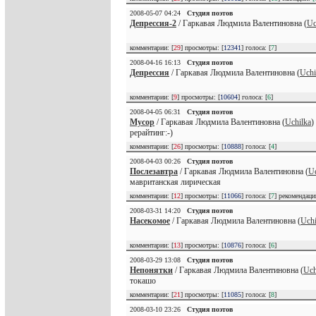
2008-05-07 04:24
Студия поэтов
Депрессия-2
/ Гаркавая Людмила Валентиновна (
Uc
комментарии: [
29
] просмотры: [
12341
] голоса: [
7
]
2008-04-16 16:13
Студия поэтов
Депрессия
/ Гаркавая Людмила Валентиновна (
Uchi
комментарии: [
9
] просмотры: [
10604
] голоса: [
6
]
2008-04-05 06:31
Студия поэтов
Мусор
/ Гаркавая Людмила Валентиновна (
Uchilka
)
рерайтинг:-)
комментарии: [
26
] просмотры: [
10888
] голоса: [
4
]
2008-04-03 00:26
Студия поэтов
Послезавтра
/ Гаркавая Людмила Валентиновна (
Uc
мавританская лирическая
комментарии: [
12
] просмотры: [
11066
] голоса: [
7
] рекомендац
2008-03-31 14:20
Студия поэтов
Насекомое
/ Гаркавая Людмила Валентиновна (
Uchi
комментарии: [
13
] просмотры: [
10876
] голоса: [
6
]
2008-03-29 13:08
Студия поэтов
Непонятки
/ Гаркавая Людмила Валентиновна (
Uch
токашо
комментарии: [
21
] просмотры: [
11085
] голоса: [
8
]
2008-03-10 23:26
Студия поэтов