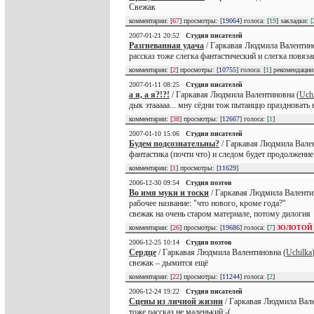
Свежак
комментарии: [
67
] просмотры: [
19064
] голоса: [
19
] закладки:
[
2007-01-21 20:52
Студия писателей
Разгневанная удача
/ Гаркавая Людмила Валентино
рассказ тоже слегка фантастический и слегка повя
комментарии: [
2
] просмотры: [
10755
] голоса: [
1
] рекомендаци
2007-01-11 08:25
Студия писателей
а я, а я?!?!
/ Гаркавая Людмила Валентиновна (
Uch
дык этааааа... мну сёдни тож пытаиццо праздновать 
комментарии: [
38
] просмотры: [
12667
] голоса: [
1
]
2007-01-10 15:06
Студия писателей
Будем подсознательны?
/ Гаркавая Людмила Вален
фантастика (почти что) и следом будет продолжение
комментарии: [
1
] просмотры: [
11629
]
2006-12-30 09:54
Студия поэтов
Во имя муки и тоски
/ Гаркавая Людмила Валенти
рабочее название: "что нового, кроме года?"
свежак на очень старом материале, потому дилогия
комментарии: [
26
] просмотры: [
19686
] голоса: [
7
]
ЗОЛОТОЙ
2006-12-25 10:14
Студия поэтов
Сердце
/ Гаркавая Людмила Валентиновна (
Uchilka
свежак – дымится ещё
комментарии: [
22
] просмотры: [
11244
] голоса: [
2
]
2006-12-24 19:22
Студия писателей
Сцены из личной жизни
/ Гаркавая Людмила Вале
тоже рассказ не маленький:-(