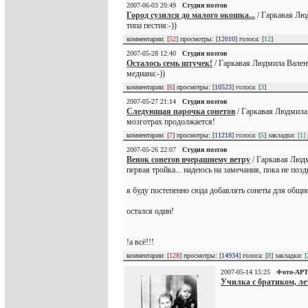
2007-06-03 20:49
Студия поэтов
Город сузился до малого окошка...
/ Гаркавая Лю
типа пестня:-))
комментарии: [
52
] просмотры: [
12010
] голоса: [
12
]
2007-05-28 12:40
Студия поэтов
Осталось семь штучек!
/ Гаркавая Людмила Вален
медиана:-))
комментарии: [
6
] просмотры: [
10523
] голоса: [
3
]
2007-05-27 21:14
Студия поэтов
Следующая парочка сонетов
/ Гаркавая Людмила
мозготрах продолжается!
комментарии: [
7
] просмотры: [
11218
] голоса: [
5
] закладки:
[1]
2007-05-26 22:07
Студия поэтов
Венок сонетов вчерашнему ветру
/ Гаркавая Люд
первая тройка... надеюсь на замечания, пока не поз
я буду постепенно сюда добавлять сонеты для общно
остался один!
!а всё!!!
комментарии: [
128
] просмотры: [
14934
] голоса: [
8
] закладки:
[
2007-05-14 15:25
Фото-АР
Училка с братиком, ле