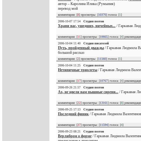
автор – Каролина Илика (Румыния)
перевод мой
комментарии: [
8
] просмотры: [
10370
] голоса: [
1
]
2006-10-07 17:54
Студия поэтов
Храни нас, ушедших, ничейных...
/ Гаркавая Люд
комментарии: [
11
] просмотры: [
10665
] голоса: [
4
] рекомендац
2006-10-04 11:40
Студия писателей
Путь, пройденный дважды
/ Гаркавая Людмила Ва
большой рассказ
комментарии: [
2
] просмотры: [
11560
] голоса: [
1
]
2006-10-04 11:25
Студия поэтов
Нетипичные триолеты
/ Гаркавая Людмила Вален
комментарии: [
17
] просмотры: [
10767
] голоса: [
4
] рекомендац
2006-09-26 21:57
Студия поэтов
Ах, не цвели нам пышные сирени...
/ Гаркавая Л
комментарии: [
22
] просмотры: [
13161
] голоса: [
8
] рекомендац
2006-09-25 17:13
Студия поэтов
Последний финик
/ Гаркавая Людмила Валентинов
комментарии: [
37
] просмотры: [
11594
] голоса: [
4
]
2006-09-23 08:21
Студия поэтов
Верлибром о форме
/ Гаркавая Людмила Валентино
предисловие к триолетам