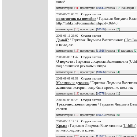
новьё
комментарии: [
41
] просмотры: [
10843
] голоса: [
14
] закладки:
[
2008-06-23 09:26
Студия поэтов
позитивчик на помойке
/ Гаркавая Людмила Вале
http://fishki.net/commentall.php?id=36643
комментарии: [
19
] просмотры: [
10160
] голоса: [
2
]
2008-06-19 23:02
Студия поэтов
Домой?
/ Гаркавая Людмила Валентиновна (
Uchilka
и не ждите..
комментарии: [
15
] просмотры: [
11926
] голоса: [
4
] закладки:
[2
2008-06-08 11:47
Студия поэтов
О перхоти
/ Гаркавая Людмила Валентиновна (
Uchi
под влиянеием рекламы и пиара
комментарии: [
16
] просмотры: [
10666
] голоса: [
4
]
2008-06-06 08:58
Студия поэтов
Мальчик и девочка
/ Гаркавая Людмила Валентино
жизненная история.. надо бы в прозе.. но пока так 
комментарии: [
18
] просмотры: [
10778
] голоса: [
1
]
2008-06-04 09:24
Студия поэтов
Трёхлепестковая сирень
/ Гаркавая Людмила Вале
свежак
комментарии: [
19
] просмотры: [
10673
] голоса: [
9
]
2008-05-16 12:14
Студия поэтов
Крыса
/ Гаркавая Людмила Валентиновна (
Uchilka
)
из невошедшего в ковчег
комментарии: [
29
] просмотры: [
11012
] голоса: [
13
] закладки:
[