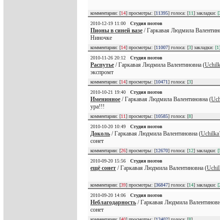
комментарии: [
14
] просмотры: [
11395
] голоса: [
11
] закладки:
[
2010-12-19 11:00
Студия поэтов
Пионы в синей вазе
/ Гаркавая Людмила Валентино
Ниночке
комментарии: [
14
] просмотры: [
11007
] голоса: [
3
] закладки:
[1
2010-11-26 20:12
Студия поэтов
Распутье
/ Гаркавая Людмила Валентиновна (
Uchil
экспромт
комментарии: [
14
] просмотры: [
10471
] голоса: [
3
]
2010-10-21 19:40
Студия поэтов
Именинное
/ Гаркавая Людмила Валентиновна (
Uch
ура!!!
комментарии: [
11
] просмотры: [
10585
] голоса: [
8
]
2010-10-20 10:49
Студия поэтов
Доколь
/ Гаркавая Людмила Валентиновна (
Uchilka
сонет
комментарии: [
26
] просмотры: [
12670
] голоса: [
12
] закладки:
[
2010-09-20 15:56
Студия поэтов
ещё сонет
/ Гаркавая Людмила Валентиновна (
Uchil
комментарии: [
39
] просмотры: [
36847
] голоса: [
14
] закладки:
[
2010-09-20 14:06
Студия поэтов
Неблагодарность
/ Гаркавая Людмила Валентиновн
сонет
комментарии: [
40
] просмотры: [
12402
] голоса: [
8
]