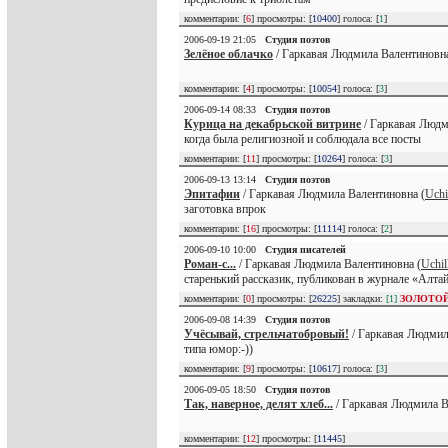
комментарии: [
6
] просмотры: [
10400
] голоса: [
1
]
2006-09-19 21:05
Студия поэтов
Зелёное облачко
/ Гаркавая Людмила Валентиновна
комментарии: [
4
] просмотры: [
10054
] голоса: [
3
]
2006-09-14 08:33
Студия поэтов
Курица на декабрьской витрине
/ Гаркавая Людм
когда была религиозной и соблюдала все посты
комментарии: [
11
] просмотры: [
10264
] голоса: [
3
]
2006-09-13 13:14
Студия поэтов
Эпитафии
/ Гаркавая Людмила Валентиновна (
Uchi
заготовка впрок
комментарии: [
16
] просмотры: [
11114
] голоса: [
2
]
2006-09-10 10:00
Студия писателей
Роман-с...
/ Гаркавая Людмила Валентиновна (
Uchil
старенький рассказик, публикован в журнале «Алтай
комментарии: [
0
] просмотры: [
26225
] закладки:
[1]
ЗОЛОТО
2006-09-08 14:39
Студия поэтов
Учёсывай, стрельчатобровый!
/ Гаркавая Людмил
типа юмор:-))
комментарии: [
9
] просмотры: [
10617
] голоса: [
3
]
2006-09-05 18:50
Студия поэтов
Так, наверное, делят хлеб...
/ Гаркавая Людмила В
комментарии: [
12
] просмотры: [
11445
]