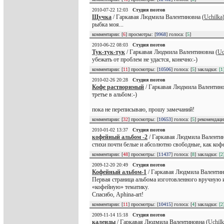
2010-07-22 12:03
Студия поэтов
Щучка
/ Гаркавая Людмила Валентиновна (
Uchilka
рыбка моя...
комментарии: [
6
] просмотры: [
9968
] голоса: [
5
]
2010-06-22 08:03
Студия поэтов
Тук-тук-тук
/ Гаркавая Людмила Валентиновна (
Uc
убежать от проблем не удастся, конечно:-)
комментарии: [
11
] просмотры: [
10506
] голоса: [
5
] закладки:
[1
2010-02-26 20:28
Студия поэтов
Кофе растворимый
/ Гаркавая Людмила Валентино
третье в альбом:-)
пока не переписываю, прошу замечаний!
комментарии: [
32
] просмотры: [
10653
] голоса: [
5
] рекомендац
2010-01-02 13:37
Студия поэтов
кофейный альбом -2
/ Гаркавая Людмила Валентин
стихи почти белые и абсолютно свободные, как кофе 
комментарии: [
48
] просмотры: [
11437
] голоса: [
8
] закладки:
[2
2009-12-20 20:49
Студия поэтов
Кофейный альбом-1
/ Гаркавая Людмила Валентин
Первая страница альбома изготовленного вручную из
«кофейную» тематику.
Спасибо, Aphina-art!
комментарии: [
11
] просмотры: [
10415
] голоса: [
4
] закладки:
[2
2009-11-14 15:18
Студия поэтов
календы
/ Гаркавая Людмила Валентиновна (
Uchilk