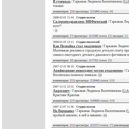
В сумерках
/ Гаркавая Людмила Валентиновна (
Uch
токашо
комментарии: [
20
] просмотры: [
11584
] голоса: [
4
]
2008-02-01 11:44
Студия поэтов
Склеропоздравлянс МИФический
/ Гаркавая Лю
вотт!!
:-))
комментарии: [
7
] просмотры: [
11538
] голоса: [
3
] закладки:
[1]
2008-01-05 13:11
Студия писателей
Как Незнайка стал джазменом
/ Гаркавая Людмил
Маленькая реклама в городскую детскую газету при
символ ежегодного детского джазового фестиваля в
комментарии: [
9
] просмотры: [
11735
] голоса: [
3
]
2007-12-31 00:16
Студия поэтов
Арифисияние новогоднее честно откровенно
/ Г
Воспиталка поначалу вникала:-)))
комментарии: [
33
] просмотры: [
11844
] голоса: [
10
]
2007-12-12 23:32
Студия поэтов
Акросонет
/ Гаркавая Людмила Валентиновна (
Uch
Кристине Краплак
комментарии: [
23
] просмотры: [
10969
] голоса: [
10
]
2007-12-07 11:46
Студия поэтов
На Варшавке
/ Гаркавая Людмила Валентиновна (
U
пробкой навеяно, в ней и наваяно:-)))
комментарии: [
55
] просмотры: [
12257
] голоса: [
7
] рекомендац