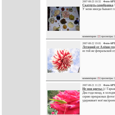
2007-08-23 10:32
Фото-АР
Скатерть-самобранка
/
У меня иногда бывают гос
комментарии: [
2
] просмотры: 
2007-08-22 19:05
Фото-АР
Летящий от Алёши геор
из той же февральской с
комментарии: [
5
] просмотры: 
2007-08-21 11:23
Фото-АР
Не мои цветы:-)
/ Гарка
Два года назад, в холод
серию прекрасных фотогр
удерживает моё настроени