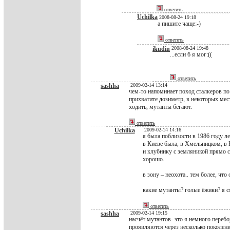
ответить
Uchilka
2008-08-24 19:18
а пишите чаще:-)
ответить
ikudin
2008-08-24 19:48
...если б я мог:((
ответить
sashha
2009-02-14 13:14
чем-то напоминает поход сталкеров по
прихватите дозиметр, в некоторых мест
ходить, мутанты бегают.
ответить
Uchilka
2009-02-14 14:16
я была поблизости в 1986 году ле
в Киеве была, в Хмельницком, в 
и клубнику с земляникой прямо с
хорошо.
в зону – неохота.. тем более, что
какие мутанты? голые ёжики? я с
ответить
sashha
2009-02-14 19:15
насчёт мутантов- это я немного переб
проявляются через несколько поколен