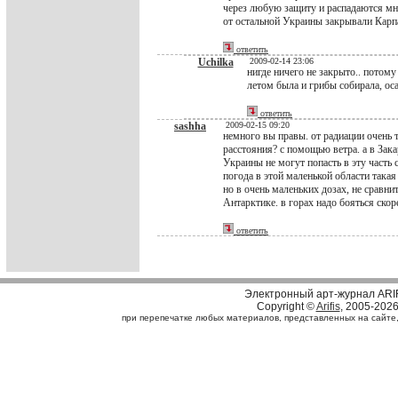
через любую защиту и распадаются мно
от остальной Украины закрывали Карп
ответить
Uchilka
2009-02-14 23:06
нигде ничего не закрыто.. потому
летом была и грибы собирала, ос
ответить
sashha
2009-02-15 09:20
немного вы правы. от радиации очень т
расстояния? с помощью ветра. а в Зака
Украины не могут попасть в эту часть 
погода в этой маленькой области такая 
но в очень маленьких дозах, не сравни
Антарктике. в горах надо бояться скор
ответить
Электронный арт-журнал ARI
Copyright ©
Arifis
, 2005-202
при перепечатке любых материалов, представленных на сайте, с