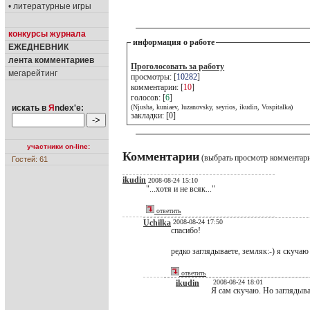
• литературные игры
конкурсы журнала
информация о работе
ЕЖЕДНЕВНИК
лента комментариев
Проголосовать за работу
мегарейтинг
просмотры: [
10282
]
комментарии: [
10
]
голосов: [
6
]
искать в
Я
ndex'е:
(Njusha, kuniaev, luzanovsky, seyrios, ikudin, Vospitalka)
закладки: [0]
участники on-line:
Комментарии
(выбрать просмотр комментар
Гостей: 61
ikudin
2008-08-24 15:10
"...хотя и не всяк..."
ответить
Uchilka
2008-08-24 17:50
спасибо!
редко заглядываете, земляк:-) я скучаю
ответить
ikudin
2008-08-24 18:01
Я сам скучаю. Но заглядыва