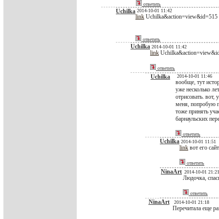
ответить
Uchilka
2014-10-01 11:42
link
Uchilka&action=view&id=515
ответить
Uchilka
2014-10-01 11:42
link
Uchilka&action=view&i
ответить
Uchilka
2014-10-01 11:46
вообще, тут исто
уже несколько ле
отрисовать. вот, 
меня, попробую п
тоже принять уча
барнаульских пере
ответить
Uchilka
2014-10-01 11:51
link
вот его сайт
ответить
NinaArt
2014-10-01 21:2
Людочка, спас
ответить
NinaArt
2014-10-01 21:18
Перечитала еще ра