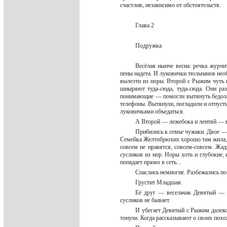
счастлив, независимо от обстоятельств.
Глава 2
Подружка
Весёлая нынче весна: речка журчит
пены надета. И луковички тюльпанов нео
вылезти из норы. Второй с Рыжим чуть н
шныряют туда-сюда, туда-сюда. Они р
понимающие — помогли вытянуть бедолаг
телефоны. Вытянули, погладили и отпусти
луковичками объедаться.
А Второй — лежебока и лентяй — в
Прибились к семье чужаки. Двое —
Семейка Желтобрюхих хорошо там жила, 
совсем не нравятся, совсем-совсем. Ж
сусликов из нор. Норы хоть и глубокие, 
попадает прямо в сеть...
Спаслись немногие. Разбежались по
Грустит Младшая.
Её друг — весельчак Девятый — та
сусликов не бывает.
И убегает Девятый с Рыжим далеко 
тонули. Когда рассказывают о своих пох