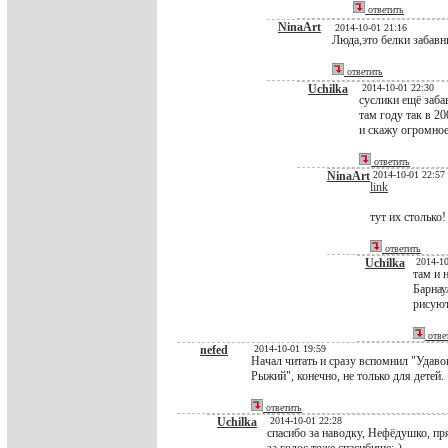
ответить
NinaArt
2014-10-01 21:16
Люда,это белки забавн
ответить
Uchilka
2014-10-01 22:30
суслики ещё заба
там году так в 2
и скажу огромное
ответить
NinaArt
2014-10-01 22:57
link
тут их столько!
ответить
Uchilka
2014-10
там и 
Барнау
рисуют
отве
nefed
2014-10-01 19:59
Начал читать и сразу вспомнил "Удаво
Рыжий", конечно, не только для детей.
ответить
Uchilka
2014-10-01 22:28
спасибо за наводку, Нефёдушко, пр