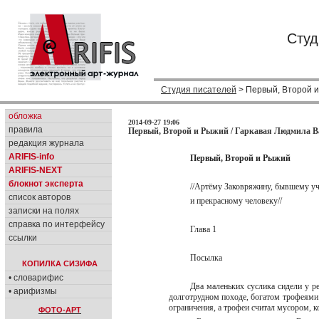
Студ
Студия писателей
> Первый, Второй 
обложка
2014-09-27 19:06
правила
Первый, Второй и Рыжий / Гаркавая Людмила В
редакция журнала
ARIFIS-info
Первый, Второй и Рыжий
ARIFIS-NEXT
блокнот эксперта
//Артёму Заковряжину, бывшему 
список авторов
и прекрасному человеку//
записки на полях
справка по интерфейсу
Глава 1
ссылки
Посылка
КОПИЛКА СИЗИФА
• словарифис
Два маленьких суслика сидели у р
• арифизмы
долготрудном походе, богатом трофеями.
ограничения, а трофеи считал мусором, 
ФОТО-АРТ