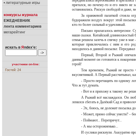
передвигались перебежками и прятались 
• литературные игры
прятался, но почему-то и его никто не
остановились. Рискуя свободой и даже, м
конкурсы журнала
За оранжевой палаткой стояла ог
будоражили воздух вокруг этой посылки
ЕЖЕДНЕВНИК
кто-то более сильный и удачливый.
лента комментариев
Письмо прилагалось интересное. Су
мегарейтинг
наши сказки. Китайский длиннохвостый бр
семья решила залечь в спячку уже в мае 
которые приключались с ним и его род
искать в
Я
ndex'е:
находилось в данной посылке. Передава
Первый, Второй и Рыжий опечалил
данный момент он готовится к покорени
герой!
участники on-line:
Гостей: 24
Тем временем, Рыжий не просто 
вкуснятинкой. А Первый рассчитывал, к
- Просто перетащить по одному лот
Что ж тут думать.
- Вот и я прихожу к такому же реш
А Рыжий всё наслаждался. Он люби
ленился сбегать в Далёкий Сад и привол
- Эх, боюсь, не долежит посылка до
- Может, прямо сейчас унести? – 
- Поймают... Перепрячут...
- А мы осторожненько...
И суслики рискнули. Аккуратно пр