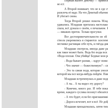
Первый жалеет девочку — приносит
не ест.
А Второй понимает, что не в еде с
развлечь её надо. На что Девятый обычно р
И убегает снова.
Тогда Второй решил помочь Младш
удавались. Младшая пряталась настолько
спала, всё думала о своём, о печальном. 
— никаких пряток. Только прогулки.
Все достопримечательности он ей 
ствола укоренились и стараются зазелене
песчинке расчищая себе путь, и гнёзда ди
Младшая смотрела, иногда даже ра
как такое может быть. Ведь без воды вся
«Вода плохая. Она убийца! Бедные мои ро
- Вода бывает разная, – вдруг пон
- Что значит — божественную? – 
- Это та самая вода, которая унос
которой мы все когда-нибудь пойдём. На
Младшая встрепенулась и даже под
- А ты... А ты видел эту дорогу?
- Конечно, много раз. И тебе пок
время, каждого суслика позовут обязате
- А что будет, если без приглашени
- Дорога исчезнет, вот и всё. Не до
Младшая призадумалась, затем тих