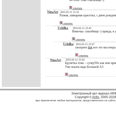
за голос тоже спасибище:-)
ответить
NinaArt
2015-01-11 21:55
Рыжая, шикарная красотка, с днем рожден
ответить
Uchilka
2015-01-11 23:42
Ниночка. спасибище:-) правда, я 
ответить
Uchilka
2015-01-11 23:47
смотрите
link
вот это мы вчер
ответить
NinaArt
2015-01-11 23:50
Брунетка тоже – супер!Но как мне нра
Уже искать надо.Большой А3.
ответить
Электронный арт-журнал ARI
Copyright ©
Arifis
, 2005-202
при перепечатке любых материалов, представленных на сайте, с