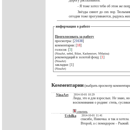
Дорогу рассказывать.
- Я тоже хотел тебя об этом же поп
Звёзды сияют до сих пор. Тюльпан
сегодня тоже прогуливаются, радуясь жи
информация о работе
Проголосовать за работу
просмотры: [
21638
]
комментарии: [
18
]
голосов: [
5
]
(NinaArt, nefed, Biker, Kachemtsev, NMarina)
рекомендаций в золотой фонд: [
1
]
(NinaArt)
закладки: [1]
(NinaArt)
Комментарии
(выбрать просмотр комментар
NinaArt
2014-10-01 10:29
Люда, это и для взрослых. Не знаю, н
воспоминания о родине: степь, суслики
ответить
Uchilka
2014-10-01 11:41
спасибо, Ниночка. я так и хотела
Второй, а с помидором – Рыжий.