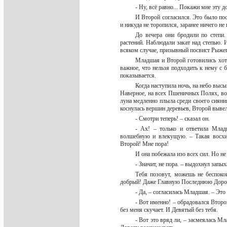
- Ну, всё равно... Покажи мне эту 
И Второй согласился. Это было по
и никуда не торопился, заранее ничего н
До вечера они бродили по степи
растений. Наблюдали закат над степью. 
всяком случае, призывный посвист Рыжег
Младшая и Второй готовились хот
важное, что нельзя подходить к нему с
показывается.
Когда наступила ночь, на небо выс
Наверное, на всех Пшеничных Полях, во 
луна медленно плыла среди своего сияни
коснулась вершин деревьев, Второй выв
- Смотри теперь! – сказал он.
- Ах! – только и ответила Мла
волшебную и влекущую. – Такая восхит
Второй! Мне пора!
И она побежала изо всех сил. Но не
- Значит, не пора. – выдохнул за
Тебя позовут, можешь не беспоко
добрый! Даже Главную Последнюю Дорог
- Да, – согласилась Младшая. – Это
- Вот именно! – обрадовался Второ
без меня скучает. И Девятый без тебя.
- Вот это вряд ли, – засмеялась М