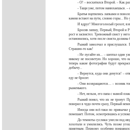
- О! – восхитился Второй. – Как ра
- Тащи уже, потом нанюхаешься. – 
Братья вцепились лапками и поволо
камни встают на пути, словно горы... Но
И вдруг! Многоголосый грохот, вз
Бросив лапшу, Первый, Второй и Р
рост и засвистел. Тревожный свист у нег
остановились, хотя после свиста должны
Рыжий замолчал и прислушался. Гр
Страшно-то как!
- Не пугайте их... – шептал один 
никому не посоветую. Но хорошо, что на
теперь какие фотографии будут прекрас
добычу...
- Вернутся, куда они денутся! – о
еду не бросят.
- Они возвращаются.... – возник то
рыженького.
- Нет, нельзя, его папа с мамой плак
Рыжий понял, что их не тронут. П
поверил в чудо почти сразу, Первый немн
Иногда они всё-таки по привычке р
помешает. Потом, осмотревшись и успок
До темноты суслики унесли под ив
хохотали и умилялись. Чуть позже угощ
приятным. Первому особенно понравил