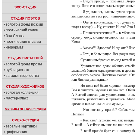
- Будьте проще, – призывал Второ
кочку. Поза его наполнялась скорее лень
ЭХО-СТУДИЯ
- Я удивляюсь, как ты сумел переж
выпрямился во весь рост и внимательно 
СТУДИЯ ПОЭТОВ
- Опять волнуешься. – от души ул
• золотой фонд поэзии
видны всегда). – Ну, свистят. И что? Эт
• поэтический салон
- Привееееееееетики!!! – в убежи
• Зал Славы
серому меху, словно огоньки, так и пл
• поэтические отзывы
Китая.
• неформат
- Аааааа!!! Здорово! И где она? Пи
- Есть, и большущее. Вся родня по
СТУДИЯ ПИСАТЕЛЕЙ
Суслики выбрались из-под ветвей 
• золотой фонд прозы
Удивительное дело: обычно семей
• публицистика
малышей бывает одновременно, и десять
особенного окраса. Папенька сказал: «Э
• загадки творчества
или Лисица разглядит...»
Но пока всё было хорошо, несмотр
СТУДИЯ ХУДОЖНИКОВ
Вот и свистеть научился не как все. Обы
• золотая коллекция
А Рыжий свистел для удовольствия, и в
• мастер-класс
пугались, разбегались и прятались. Ма
времени похваливают его музыку.
МУЗЫКАЛЬНАЯ СТУДИЯ
- Кто посылку привёз? Собак там
Первый.
- Как кто? Туристы же, как всегда
СМЕХО-СТУДИЯ
Рыжий. – А сейчас мы письмо почитаем.
• веселые картинки
Рыжий привёл братьев к самому бе
• графомания