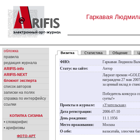
Гаркавая Людмил
обложка
Визитка
Статистика
Общение
Ц
правила
ФИО:
Гаркавая Людмила Вал
редакция журнала
Статус на сайте:
Автор
ARIFIS-info
ARIFIS-NEXT
Лауреат премии «GOL
награждена 27 мая 2007
блокнот эксперта
за ценный вклад в стан
список авторов
записки на полях
Победитель конкурса с
справка по интерфейсу
суеты!»
ссылки
Проекты в журнале:
«Учительская»
Дата регистрации:
2006-07-10
КОПИЛКА СИЗИФА
День рождения:
11.1.1956
• словарифис
Место проживания:
Москва
• арифизмы
О себе:
валасатайа, злюсчяя б
ФОТО-АРТ