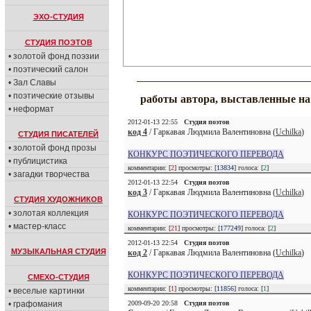
ЭХО-СТУДИЯ
СТУДИЯ ПОЭТОВ
• золотой фонд поэзии
• поэтический салон
• Зал Славы
• поэтические отзывы
работы автора, выставленные н
• неформат
2012-01-13 22:55
Студия поэтов
код 4
/ Гаркавая Людмила Валентиновна (
Uchilka
)
СТУДИЯ ПИСАТЕЛЕЙ
• золотой фонд прозы
КОНКУРС ПОЭТИЧЕСКОГО ПЕРЕВОДА
• публицистика
комментарии: [
2
] просмотры: [
13834
] голоса: [
2
]
• загадки творчества
2012-01-13 22:54
Студия поэтов
код 3
/ Гаркавая Людмила Валентиновна (
Uchilka
)
СТУДИЯ ХУДОЖНИКОВ
• золотая коллекция
КОНКУРС ПОЭТИЧЕСКОГО ПЕРЕВОДА
• мастер-класс
комментарии: [
21
] просмотры: [
177249
] голоса: [
2
]
2012-01-13 22:54
Студия поэтов
МУЗЫКАЛЬНАЯ СТУДИЯ
код 2
/ Гаркавая Людмила Валентиновна (
Uchilka
)
КОНКУРС ПОЭТИЧЕСКОГО ПЕРЕВОДА
СМЕХО-СТУДИЯ
комментарии: [
1
] просмотры: [
11856
] голоса: [
1
]
• веселые картинки
• графомания
2009-09-20 20:58
Студия поэтов