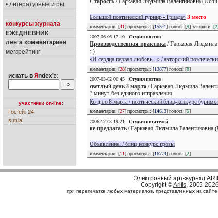
Старость
/ Гаркавая Людмила Валентиновна (
Uchil
• литературные игры
Большой поэтический турнир «Триада»
3 место
конкурсы журнала
комментарии: [
41
] просмотры: [
15541
] голоса: [
9
] закладки:
[2
ЕЖЕДНЕВНИК
2007-06-06 17:10
Студия поэтов
лента комментариев
Производственная практика
/ Гаркавая Людмила 
:-)
мегарейтинг
«И сердца первая любовь...» / авторский поэтически
комментарии: [
28
] просмотры: [
13877
] голоса: [
8
]
искать в
Я
ndex'е:
2007-03-02 06:45
Студия поэтов
светлый день 8 марта
/ Гаркавая Людмила Валенти
7 минут, без единого исправления
Ко дню 8 марта / поэтический блиц-конкурс буриме.
участники on-line:
комментарии: [
27
] просмотры: [
14613
] голоса: [
5
]
Гостей: 24
sutula
2006-12-03 19:21
Студия писателей
не предлагать
/ Гаркавая Людмила Валентиновна (
Объявление. / блиц-конкурс прозы
комментарии: [
11
] просмотры: [
16724
] голоса: [
2
]
Электронный арт-журнал ARI
Copyright ©
Arifis
, 2005-202
при перепечатке любых материалов, представленных на сайте, с