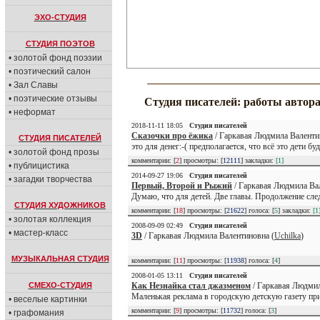
ЭХО-СТУДИЯ
СТУДИЯ ПОЭТОВ
• золотой фонд поэзии
• поэтический салон
• Зал Славы
• поэтические отзывы
Студия писателей: работы автор
• неформат
2018-11-11 18:05
Студия писателей
Сказочки про ёжика
/ Гаркавая Людмила Валенти
СТУДИЯ ПИСАТЕЛЕЙ
это для денег:-( предполагается, что всё это дети б
• золотой фонд прозы
комментарии: [
2
] просмотры: [
12111
] закладки:
[1]
• публицистика
2014-09-27 19:06
Студия писателей
• загадки творчества
Первый, Второй и Рыжий
/ Гаркавая Людмила Ва
Думаю, что для детей. Две главы. Продолжение след
СТУДИЯ ХУДОЖНИКОВ
комментарии: [
18
] просмотры: [
21622
] голоса: [
5
] закладки:
[1
• золотая коллекция
2008-09-09 02:49
Студия писателей
• мастер-класс
3D
/ Гаркавая Людмила Валентиновна (
Uchilka
)
МУЗЫКАЛЬНАЯ СТУДИЯ
комментарии: [
11
] просмотры: [
11938
] голоса: [
4
]
2008-01-05 13:11
Студия писателей
СМЕХО-СТУДИЯ
Как Незнайка стал джазменом
/ Гаркавая Людмил
Маленькая реклама в городскую детскую газету при
• веселые картинки
комментарии: [
9
] просмотры: [
11732
] голоса: [
3
]
• графомания