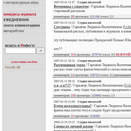
• литературные игры
2007-03-24 12:47
Студия писателей
Вечеринка с секретом
/ Гаркавая Людмила Валент
старенький рассказик
конкурсы журнала
комментарии: [
8
] просмотры: [
11134
] голоса: [
2
]
ЕЖЕДНЕВНИК
2007-03-14 14:53
Студия писателей
лента комментариев
Спутница
/ Гаркавая Людмила Валентиновна (
Uchi
мегарейтинг
бааааальшой рассказ, публикован в журналах и книж
эту публикацию посвящаю Прекрасной Пальме Юкке,
искать в
Я
ndex'е:
хех!!!
комментарии: [
10
] просмотры: [
27074
] голоса: [
6
]
ЗОЛОТОЙ
2007-01-21 20:52
Студия писателей
участники on-line:
Разгневанная удача
/ Гаркавая Людмила Валентино
Гостей: 66
рассказ тоже слегка фантастический и слегка повя
комментарии: [
2
] просмотры: [
10752
] голоса: [
1
] рекомендаци
2007-01-11 08:25
Студия писателей
а я, а я?!?!
/ Гаркавая Людмила Валентиновна (
Uch
дык этааааа... мну сёдни тож пытаиццо праздновать 
комментарии: [
38
] просмотры: [
12666
] голоса: [
1
]
2007-01-10 15:06
Студия писателей
Будем подсознательны?
/ Гаркавая Людмила Вален
фантастика (почти что) и следом будет продолжение
комментарии: [
1
] просмотры: [
11626
]
2006-12-24 19:22
Студия писателей
Сцены из личной жизни
/ Гаркавая Людмила Вале
тоже рассказ не маленький:-(