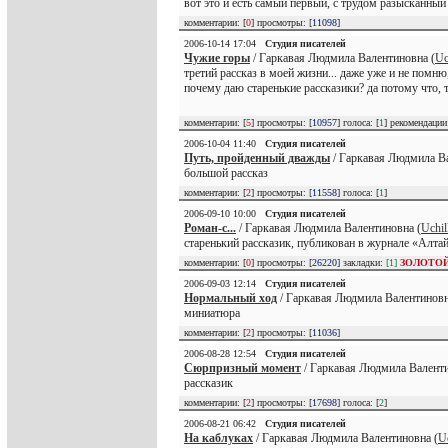
вот это и есть самый первый, с трудом разысканный 
комментарии: [
0
] просмотры: [
11098
]
2006-10-14 17:04
Студия писателей
Чужие горы
/ Гаркавая Людмила Валентиновна (
Uc
третий рассказ в моей жизни... даже уже и не помню
почему даю старенькие рассказики? да потому что, т
комментарии: [
5
] просмотры: [
10957
] голоса: [
1
] рекомендаци
2006-10-04 11:40
Студия писателей
Путь, пройденный дважды
/ Гаркавая Людмила Ва
большой рассказ
комментарии: [
2
] просмотры: [
11558
] голоса: [
1
]
2006-09-10 10:00
Студия писателей
Роман-с...
/ Гаркавая Людмила Валентиновна (
Uchil
старенький рассказик, публикован в журнале «Алтай
комментарии: [
0
] просмотры: [
26220
] закладки:
[1]
ЗОЛОТО
2006-09-03 12:14
Студия писателей
Нормальный ход
/ Гаркавая Людмила Валентиновн
миниатюра
комментарии: [
2
] просмотры: [
11036
]
2006-08-28 12:54
Студия писателей
Сюрпризный момент
/ Гаркавая Людмила Валенти
рассказик
комментарии: [
2
] просмотры: [
17698
] голоса: [
2
]
2006-08-21 06:42
Студия писателей
На каблуках
/ Гаркавая Людмила Валентиновна (
U