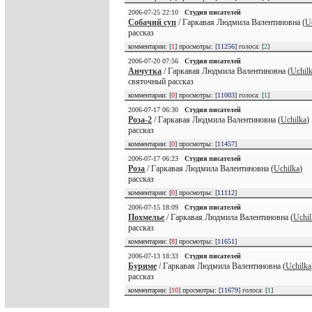
2006-07-25 22:10
Студия писателей
Собачий суп
/ Гаркавая Людмила Валентиновна (
U
рассказ
комментарии: [
1
] просмотры: [
11256
] голоса: [
2
]
2006-07-20 07:56
Студия писателей
Анчутка
/ Гаркавая Людмила Валентиновна (
Uchil
святочный рассказ
комментарии: [
0
] просмотры: [
11003
] голоса: [
1
]
2006-07-17 06:30
Студия писателей
Роза-2
/ Гаркавая Людмила Валентиновна (
Uchilka
)
рассказ
комментарии: [
0
] просмотры: [
11457
]
2006-07-17 06:23
Студия писателей
Роза
/ Гаркавая Людмила Валентиновна (
Uchilka
)
рассказ
комментарии: [
0
] просмотры: [
11112
]
2006-07-15 18:09
Студия писателей
Похмелье
/ Гаркавая Людмила Валентиновна (
Uchil
рассказ
комментарии: [
8
] просмотры: [
11651
]
2006-07-13 18:33
Студия писателей
Буриме
/ Гаркавая Людмила Валентиновна (
Uchilka
рассказ
комментарии: [
10
] просмотры: [
11679
] голоса: [
1
]