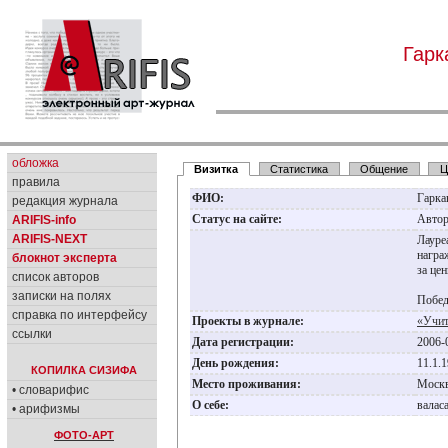
Гарк
обложка
Визитка
Статистика
Общение
Ц
правила
ФИО:
Гарка
редакция журнала
Статус на сайте:
Авто
ARIFIS-info
ARIFIS-NEXT
Лауре
награ
блокнот эксперта
за це
список авторов
записки на полях
Побед
справка по интерфейсу
Проекты в журнале:
«Учит
ссылки
Дата регистрации:
2006-
День рождения:
11.1.
КОПИЛКА СИЗИФА
Место проживания:
Моск
• словарифис
О себе:
валас
• арифизмы
ФОТО-АРТ