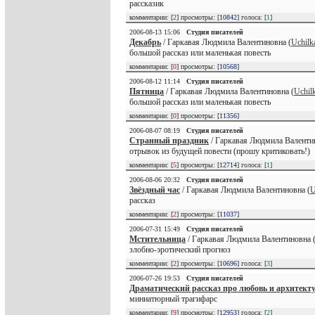
рассказик
комментарии: [
2
] просмотры: [
10842
] голоса: [
1
]
2006-08-13 15:06
Студия писателей
Декабрь
/ Гаркавая Людмила Валентиновна (
Uchilk
большой рассказ или маленькая повесть
комментарии: [
0
] просмотры: [
10568
]
2006-08-12 11:14
Студия писателей
Пятница
/ Гаркавая Людмила Валентиновна (
Uchil
большой рассказ или маленькая повесть
комментарии: [
0
] просмотры: [
11356
]
2006-08-07 08:19
Студия писателей
Странный праздник
/ Гаркавая Людмила Валенти
отрывок из будущей повести (прошу критиковать!)
комментарии: [
5
] просмотры: [
12714
] голоса: [
1
]
2006-08-06 20:32
Студия писателей
Звёздный час
/ Гаркавая Людмила Валентиновна (
U
рассказ
комментарии: [
2
] просмотры: [
11037
]
2006-07-31 15:49
Студия писателей
Мстительница
/ Гаркавая Людмила Валентиновна 
злобно-эротический прогноз
комментарии: [
2
] просмотры: [
10696
] голоса: [
3
]
2006-07-26 19:53
Студия писателей
Драматический рассказ про любовь и архитект
миниатюрный трагифарс
комментарии: [
9
] просмотры: [
12953
] голоса: [
2
]