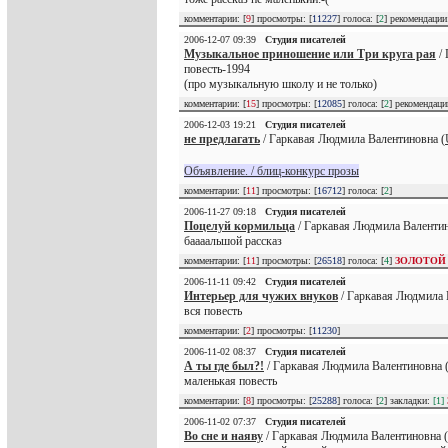
комментарии: [
9
] просмотры: [
11227
] голоса: [
2
] рекомендаци
2006-12-07 09:39
Студия писателей
Музыкальное приношение или Три круга рая
/ 
повесть-1994
(про музыкальную школу и не только)
комментарии: [
15
] просмотры: [
12085
] голоса: [
2
] рекомендац
2006-12-03 19:21
Студия писателей
не предлагать
/ Гаркавая Людмила Валентиновна (
Объявление. / блиц-конкурс прозы
комментарии: [
11
] просмотры: [
16712
] голоса: [
2
]
2006-11-27 09:18
Студия писателей
Поцелуй кормильца
/ Гаркавая Людмила Валентин
баааальшой рассказ
комментарии: [
11
] просмотры: [
26518
] голоса: [
4
]
ЗОЛОТОЙ
2006-11-11 09:42
Студия писателей
Интерьер для чужих внуков
/ Гаркавая Людмила 
вся повесть
комментарии: [
2
] просмотры: [
11230
]
2006-11-02 08:37
Студия писателей
А ты где был?!
/ Гаркавая Людмила Валентиновна 
маленькая повесть
комментарии: [
8
] просмотры: [
25288
] голоса: [
2
] закладки:
[1]
2006-11-02 07:37
Студия писателей
Во сне и наяву
/ Гаркавая Людмила Валентиновна (