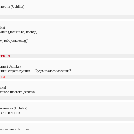
иновна (
Uchilka
)
lka
)
онке (давненько, правда)
 ибо должна:-))))
 ФОНД
вна (
Uchilka
)
занный с предыдущим – "Будем подсознательны?"
и:
[1]
ilka
)
начало шестого десятка
тиновна (
Uchilka
)
 этой истории
нтиновна (
Uchilka
)