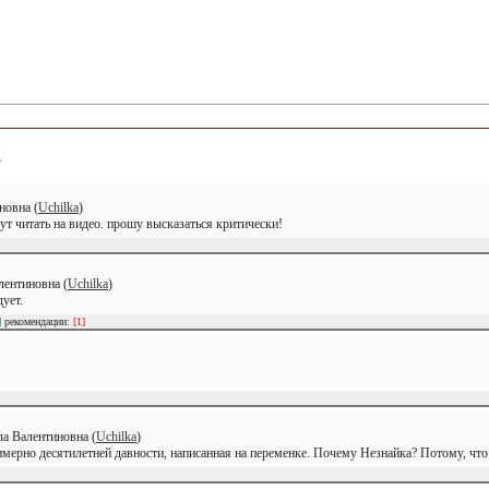
а
новна (
Uchilka
)
удут читать на видео. прошу высказаться критически!
лентиновна (
Uchilka
)
ует.
]
рекомендации:
[1]
а Валентиновна (
Uchilka
)
мерно десятилетней давности, написанная на переменке. Почему Незнайка? Потому, что 