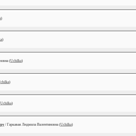
a
)
ka
)
новна (
Uchilka
)
chilka
)
(
Uchilka
)
уру
/ Гаркавая Людмила Валентиновна (
Uchilka
)