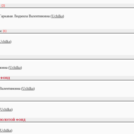
и:
[2]
Гаркавая Людмила Валентиновна (
Uchilka
)
ии:
[1]
Uchilka
)
овна (
Uchilka
)
 ФОНД
Валентиновна (
Uchilka
)
(
Uchilka
)
ЗОЛОТОЙ ФОНД
Uchilka
)