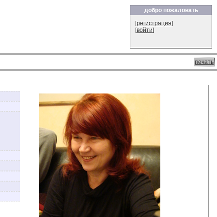
добро пожаловать
[
регистрация
]
[
войти
]
печать