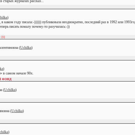
в старых журналах рассказ...
hilka
)
, в каком году писала:-)))))) публиковала неоднократно, последний раз в 1992 или 1993г
еперь писать помалу почему-то разучилась:-))
и:
[1]
лентиновна (
Uchilka
)
ka
)
» в самом начале 90х.
Й ФОНД
а (
Uchilka
)
новна (
Uchilka
)
chilka
)