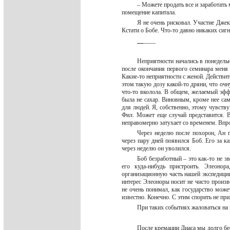
– Можете продать все и заработать
помещение капитала.
Я не очень рисковал. Участие Джека
Кстати о Бобе. Что-то давно никаких сиг
_
_
____
Неприятности начались в понедельн
после окончания первого семинара меня 
Какие-то неприятности с женой. Действит
этом такую дозу какой-то дряни, что очн
что-то вколола. В общем, желаемый эффе
была не сахар. Виновным, кроме нее сам
для людей. Я, собственно, этому чувству
Фил. Может еще случай представится. В
неправомерно затухает со временем. Впр
Через неделю после похорон, Ан п
через пару дней появился Боб. Его за к
через неделю он уволился.
Боб безработный – это как-то не 
его куда-нибудь пристроить. Элеонор
организационную часть нашей экспедиции
интерес Элеоноры носит не чисто произв
не очень понимал, как государство може
известно. Конечно. С этим спорить не пр
При таких событиях жаловаться на
После кремации Диаса мы долго бес