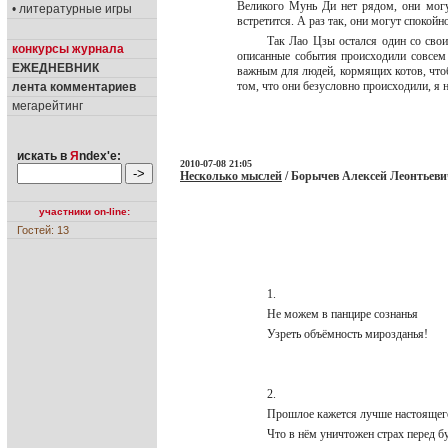
Великого Мунь Ди нет рядом, они могут
• литературные игры
встретится. А раз так, они могут спокойн
Так Лао Цзы остался один со свои
конкурсы журнала
описанные события происходили совсем н
ЕЖЕДНЕВНИК
важным для людей, кормящих котов, чтоб
том, что они безусловно происходили, я 
лента комментариев
мегарейтинг
искать в
Я
ndex'е:
2010-07-08 21:05
Несколько мыслей
/ Борычев Алексей Леонтьеви
участники on-line:
Гостей: 13
1.
Не можем в панцире сознанья
Узреть объёмность мирозданья!
2.
Прошлое кажется лучше настоящег
Что в нём уничтожен страх перед 