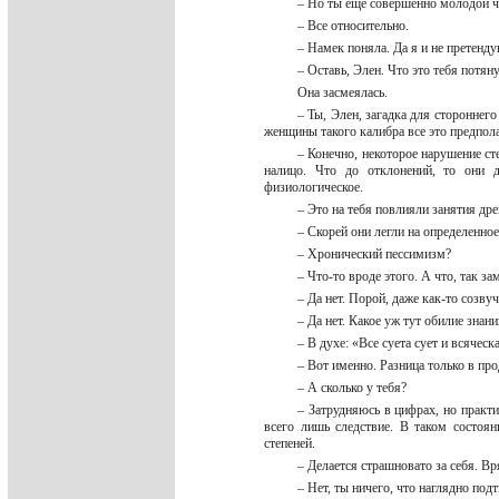
– Но ты еще совершенно молодой 
– Все относительно.
– Намек поняла. Да я и не претенд
– Оставь, Элен. Что это тебя потя
Она засмеялась.
– Ты, Элен, загадка для стороннег
женщины такого калибра все это предпол
– Конечно, некоторое нарушение ст
налицо. Что до отклонений, то они д
физиологическое.
– Это на тебя повлияли занятия др
– Скорей они легли на определенно
– Хронический пессимизм?
– Что-то вроде этого. А что, так з
– Да нет. Порой, даже как-то созв
– Да нет. Какое уж тут обилие зна
– В духе: «Все суета сует и всяческ
– Вот именно. Разница только в пр
– А сколько у тебя?
– Затрудняюсь в цифрах, но практ
всего лишь следствие. В таком состоя
степеней.
– Делается страшновато за себя. В
– Нет, ты ничего, что наглядно по