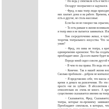
− Но ведь у спектакля есть и чист
Он вдруг посерьезнел и задумался.
− Фред, в наш театр люди приходят
них хватает дома и на работе. Времена, 
есть и другие, не столь массовые.
Если бы он не говорил так серьезно,
− То есть раньше в жизни возникал
и театр ими и не пытается заниматься. И
Том сосредоточенно жевал, и чувс
теоретик театрального искусства. Что 
ужин?
− Фред, это вина не театра, а в
одновременно кризисное. Что бы создать 
преобладает иное. Да и кто нынче будет 
Передо мной сидел совсем другой ч
− В чем-то вы правы. Но ведь это 
− Конечно. Так в нашей жизни воо
Сколько пробовали – добром не кончалось
− Я представляю себе, что массы л
время и деньги на развлечения. Но эти 
просто «не по зубам». В абсолютном и
относительно их очень не много. А вре
существенно сказывается именно на теат
− Сказывается, Фред. Сказываетс
театры, которые по-прежнему занимают
Преобладают спектакли, в которых, чт