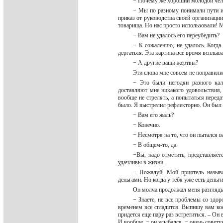
− Почему же хороший молодой чело
− Мы по разному понимали пути и 
приказ от руководства своей организаци
товарища. Но нас просто использовали! М
− Вам не удалось его переубедить?
− К сожалению, не удалось. Когда
дергаться. Эта картина все время всплыв
− А другие ваши жертвы?
Эти слова мне совсем не понравили
− Это были негодяи разного кал
доставляют мне никакого удовольствия, 
вообще не стрелять, а попытаться перед
было. Я выстрелил рефлекторно. Он был 
− Вам его жаль?
− Конечно.
− Несмотря на то, что он пытался в
− В общем-то, да.
−Вы, надо отметить, представляет
удачливы в жизни.
− Пожалуй. Мой приятель называ
деньгами. Но когда у тебя уже есть день
Он молча продолжал меня разгляды
− Знаете, не все проблемы со здо
временем все сгладится. Выпишу вам ко
придется еще пару раз встретиться. – Он
И вообще, − он улыбался, − очень совет