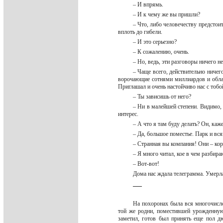
– И впрямь.
– И к чему же вы пришли?
– Что, либо человечеству предстои
вплоть до гибели.
– И это серьезно?
– К сожалению, очень.
– Но, ведь, эти разговоры ничего 
– Чаще всего, действительно ничего
ворочающие сотнями миллиардов и облад
Приглашал и очень настойчиво нас с тобой
– Ты зависишь от него?
– Ни в малейшей степени. Видимо,
интерес.
– А что я там буду делать? Он, каж
– Да, большое поместье. Парк и вся
– Странная вы компания! Они – кор
– Я много читал, кое в чем разбир
– Вот-вот!
Дома нас ждала телеграмма. Умерл
_
_
_
На похоронах была вся многочисле
той же родни, поместившей урожденную
заметил, готов был принять еще пол д