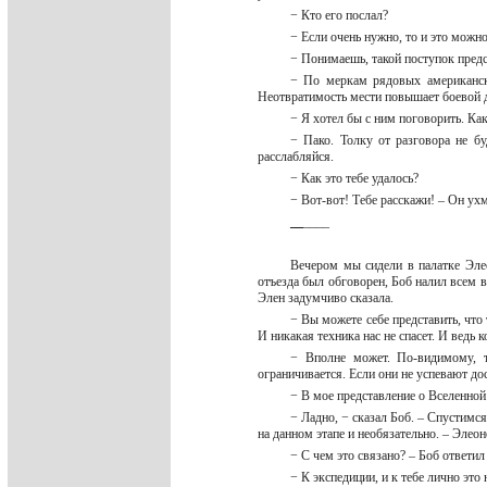
− Кто его послал?
− Если очень нужно, то и это можно
− Понимаешь, такой поступок пред
− По меркам рядовых американски
Неотвратимость мести повышает боевой д
− Я хотел бы с ним поговорить. Ка
− Пако. Толку от разговора не бу
расслабляйся.
− Как это тебе удалось?
− Вот-вот! Тебе расскажи! – Он у
_
_
____
Вечером мы сидели в палатке Эле
отъезда был обговорен, Боб налил всем в
Элен задумчиво сказала.
− Вы можете себе представить, что
И никакая техника нас не спасет. И ведь 
− Вполне может. По-видимому, т
ограничивается. Если они не успевают до
− В мое представление о Вселенной 
− Ладно, − сказал Боб. – Спустимс
на данном этапе и необязательно. – Элео
− С чем это связано? – Боб ответил
− К экспедиции, и к тебе лично это