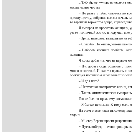
– Тебе бы не стоило заниматься им
космическим что ли.
– Но разве у тебя, человека во вс
преимуществу, собрание весьма печальных 
то гарантии торжества добра, справедлив
Я смотрел на красивую женщину, уд
разве что личной жизни, и подумал: а не 
– Зря я, наверное, вываливаю на те
– Спасибо. Но жизнь должна как-то
– Набором частных проблем, котор
познания.
Я хотел добавить, что на первом ме
– Ну, добавь сюда общение с прек
много поколений. И, как ты правильно зам
блокирует пессимизм и позволяет избегну
– И для чего?
– Негативное восприятие жизни, ка
– Так ты оптимистически смотришь
Тон ее был по-прежнему насмешли
– Я бы так не сказал. К тому мало 
На этом месте наша высоконаучна
ладони.
– Мистер Беренс просит разрешени
− Пусть войдет, – нежно проворков