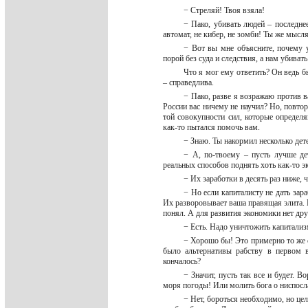
− Стреляй! Твоя взяла!
− Пако, убивать людей – последнее
автомат, не кибер, не зомби! Ты же мыс
− Вот вы мне объясните, почему у
порой без суда и следствия, а нам убиват
Что я мог ему ответить? Он ведь б
– справедлива.
− Пако, разве я возражаю против 
России вас ничему не научил? Но, повто
той совокупности сил, которые определя
как-то пытался помочь вам.
− Знаю. Ты накормил несколько дет
− А, по-твоему – пусть лучше де
реальных способов поднять хоть как-то 
− Их заработки в десять раз ниже, 
− Но если капиталисту не дать зар
Их разворовывает ваша правящая элита. Е
понял. А для развития экономики нет дру
− Есть. Надо уничтожить капитали
− Хорошо бы! Это примерно то же с
было альтернативы рабству в первом 
кончалось?
− Значит, пусть так все и будет. 
моря погоды! Или молить бога о ниспосл
− Нет, бороться необходимо, но це