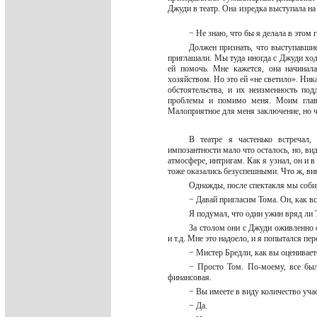
Джуди в театр. Она изредка выступала на
− Не знаю, что бы я делала в этом
Должен признать, что выступавшие
приглашали. Мы туда иногда с Джуди ходи
ей помочь. Мне кажется, она начинал
хозяйством. Но это ей «не светило». Ник
обстоятельства, и их неизменность по
проблемы и помимо меня. Моим главн
Малоприятное для меня заключение, но 
В театре я частенько встречал,
импозантности мало что осталось, но, ви
атмосфере, интригам. Как я узнал, он и 
тоже оказались безуспешными. Что ж, вин
Однажды, после спектакля мы соби
− Давай пригласим Тома. Он, как вс
Я подумал, что один ужин вряд ли
За столом они с Джуди оживленно 
и т.д. Мне это надоело, и я попытался пе
− Мистер Бредли, как вы оценивае
− Просто Том. По-моему, все был
финансовая.
− Вы имеете в виду количество уча
− Да.