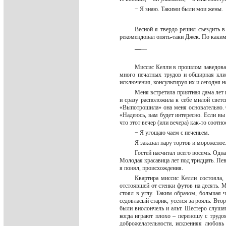
− Я знаю. Такими были мои жены.
Весной я твердо решил съездить в
рекомендовал опять-таки Джек. По каки
_
_
__
Миссис Келли в прошлом заведова
много печатных трудов и обширная кли
исключения, консультируя их и сегодня н
Меня встретила приятная дама лет 
и сразу расположила к себе милой светс
«Выпотрошила» она меня основательно. 
«Надеюсь, вам будет интересно. Если вы
что этот вечер (или вечера) как-то соотн
− Я угощаю чаем с печеньем.
Я заказал пару тортов и мороженое
Гостей насчитал всего восемь. Одн
Молодая красавица лет под тридцать. Пев
я понял, происхождения.
Квартира миссис Келли состояла,
отстоявшей от стенки футов на десять. 
стоял в углу. Таким образом, большая 
седовласый старик, уселся за рояль. Вто
были виолончель и альт. Шестеро слушат
когда играют плохо – переношу с трудом
доброжелательности, искренняя любовь