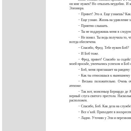
он мне нужен? Но отказать неудобно. И 
Элеонора.
− Привет! Это я. Еще узнаешь? Ка
− Еще узнаю. Жизнь на удивление 
− Приятно слышать.
− Ты не поддержишь меня в следу
− Не понял. Ты ведь получила то, 
всегда обеспечена.
− Спасибо, Фред. Тебе нужен Боб?
− И Боб тоже.
− Фред, привет! Спасибо за содейс
моей просьбе, увенчались успехом и Боб
− Боб, меня приглашает на рандеву 
− Как ты относишься к нынешнему
− Весьма положительно. Очень о
атеизме.
− Так вот, монсеньор Бернардо де 
верный слуга святого престола. Наскольк
расположен.
− Спасибо, Боб. Как дела на служб
− Все о’кей. Приходите в воскресен
− Ладно. Уточню у Эли и перезвон