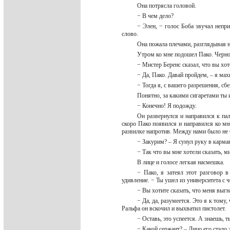
Она потрясла головой.
− В чем дело?
− Элен, − голос Боба звучал непр
слово.
Она пожала плечами, разглядывая 
Утром ко мне подошел Пако. Черн
− Мистер Беренс сказал, что вы хо
− Да, Пако. Давай пройдем, – я ма
− Тогда я, с вашего разрешения, сб
Понятно, за какими сигаретами ты
− Конечно! Я подожду.
Он развернулся и направился к па
скоро Пако появился и направился ко мне
развилке напротив. Между нами было не
− Закурим? – Я сунул руку в карман
− Так что вы мне хотели сказать, 
В лице и голосе легкая насмешка.
− Пако, я затеял этот разговор в
удивление. − Ты ушел из университета с 
− Вы хотите сказать, что меня выгн
− Да, да, разумеется. Это я к том
Ральфа он вскочил и выхватил пистолет.
− Оставь, это успеется. А знаешь, 
− Какой сержант? – Лицо его стало 