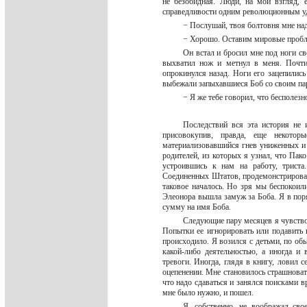
не безобидная. Люди, на мой взгляд, 
справедливости одним революционным 
− Послушай, твоя болтовня мне на
− Хорошо. Оставим мировые пробл
Он встал и бросил мне под ноги св
выхватил нож и метнул в меня. Почти
опрокинулся назад. Ноги его зацепились
выбежали запыхавшиеся Боб со своим п
− Я же тебе говорил, что бесполезн
Последствий вся эта история не 
присовокупив, правда, еще некото
материализовавшийся гнев униженных и о
родителей, из которых я узнал, что Пак
устроившись к нам на работу, триста
Соединенных Штатов, продемонстрировав
таковое началось. Но зря мы беспокоил
Элеонора вышла замуж за Боба. Я в пор
сумму на имя Боба.
Следующие пару месяцев я чувствов
Попытки ее игнорировать или подавить 
происходило. Я возился с детьми, по о
какой-либо деятельностью, а иногда и 
тревоги. Иногда, глядя в книгу, ловил с
оцепенении. Мне становилось страшноват
что надо сдаваться и занялся поисками в
мне было нужно, и пошел.
Я, собственно, не воображал св