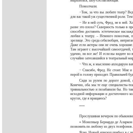
выразиться, шоу-составляющая.
Помолчали.
−Том, за что вы любите театр? Ве
для вас такой уж существенной роли. Тем
− Не в ней суть, Фред, не в ней. 
разве это плохо? Скверность только в п
способно доставить эстетическое наслаж
любви к театру. – Немного помолчав, 
зрелище. Это среда себялюбцев, интриган
Даже если актеры они не очень хорошие
Там играют с высочайшей самоотдачей, т
удачно, но все же! И если вы видите во 
случайно затесавшийся в театральный мир
− Что ж, я мысленно аплодирую ва
− Спасибо, Фред. Не стоит. Мне и
порой в голову приходят. Правильней буд
Сидя за рулем по дороге домой, 
Конечно, оба мы те еще специалисты-те
тривиальностью и позабавили бы. Но та
исходной информации и достаточного ко
кругах, где я вращаюсь?
_
_
_
Прослушивая вечером по обыкнове
« Монсеньор Бернардо де Аларкон 
позвонить по любому из двух телефоно
Ясно. Новый епископ прибыл в с в