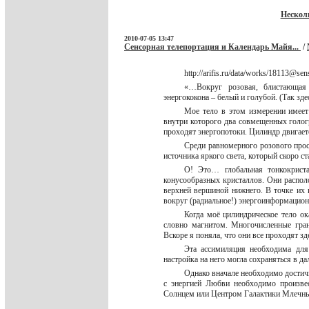
Нескол
2010-07-05 13:47
Сенсорная телепортация и Календарь Майя...
/
http://arifis.ru/data/works/18113@sen
«…Вокруг розовая, блистающая 
энергококона – белый и голубой. (Так зд
Мое тело в этом измерении имеет
внутри которого два совмещенных гологр
проходят энергопотоки. Цилиндр двигает
Среди равномерного розового прост
источника яркого света, который скоро 
О! Это… глобальная тонкокриста
конусообразных кристаллов. Они располо
верхней вершиной нижнего. В точке их 
вокруг (радиальное!) энергоинформацио
Когда моё цилиндрическое тело ок
словно магнитом. Многочисленные гра
Вскоре я поняла, что они все проходят з
Эта ассимиляция необходима для
настройка на него могла сохраняться в 
Однако вначале необходимо достичь
с энергией Любви необходимо произвес
Солнцем или Центром Галактики Млечн