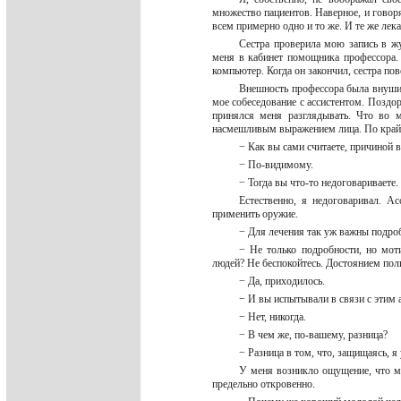
множество пациентов. Наверное, и говоря
всем примерно одно и то же. И те же лек
Сестра проверила мою запись в жу
меня в кабинет помощника профессора.
компьютер. Когда он закончил, сестра по
Внешность профессора была внушите
мое собеседование с ассистентом. Поздор
принялся меня разглядывать. Что во 
насмешливым выражением лица. По крайн
− Как вы сами считаете, причиной
− По-видимому.
− Тогда вы что-то недоговариваете
Естественно, я недоговаривал. А
применить оружие.
− Для лечения так уж важны подро
− Не только подробности, но мот
людей? Не беспокойтесь. Достоянием пол
− Да, приходилось.
− И вы испытывали в связи с этим
− Нет, никогда.
− В чем же, по-вашему, разница?
− Разница в том, что, защищаясь, 
У меня возникло ощущение, что ме
предельно откровенно.