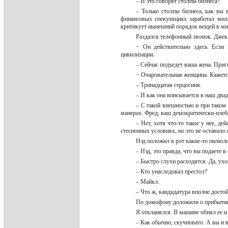
– И это говорят столпы бизнеса?
– Только столпы бизнеса, как вы 
финансовых спекуляциях заработал мил
критикует нынешний порядок вещей в м
Раздался телефонный звонок. Джек 
− Он действительно здесь. Если 
цивилизации.
– Сейчас подъедет ваша жена. Приг
− Очаровательная женщина. Кажетс
– Тринадцатая герцогиня.
– И как она вписывается в наш два
– С такой внешностью и при таком 
манерах. Фред, ваш демократически-плеб
– Нет, хотя что-то такое у нее, де
стесненных условиях, но это не оставило
Нэд положил в рот какие-то пилюли
– Нэд, это правда, что вы подаете в
– Быстро слухи расходятся. Да, ух
– Кто унаследовал престол?
– Майкл.
– Что ж, кандидатура вполне досто
По домофону доложили о прибытии
Я откланялся. В машине обнял ее 
– Как обычно, скучновато. А вы и