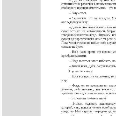
– Другими словами, пустить все
семантические различия в понимании сам
свободного предпринимательства, – это 
– Разумеется.
– Ах, вот как! Это меняет дело. Хо
очень дорогую цену.
– Думаю, что никакой запоздалости
сумел осознать их необходимость. Маркс 
говорило множество людей. Впрочем, нео
сумеет до определенного момента реализо
Пока человечество не набьет себе внуш
сделано не будет.
– Но в наше время эти шишки могу
преобразованиями.
– Надо пытаться этого избежать, н
– Значит и вы, Джек, задумывалис
Нэд достал сигару.
– Если все пустить на самотек, то
мир!
– Фред, он не предполагает сам
планеты, действительно, нет никаких
противостоит – достаточно могуществен
– Это что вы имеете в виду?
– Эгоизм, жадность, национальн
который, увы, присущ человеческой поро
существо. Мир в целом – изрядное дерьм