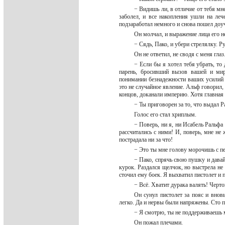
− Видишь ли, в отличие от тебя мн
заболел, и все накопления ушли на ле
подзаработал немного и снова пошел до
Он молчал, и выражение лица его 
− Сядь, Пако, и убери стрелялку. Р
Он не ответил, не сводя с меня гла
− Если бы я хотел тебя убрать, то
парень, бросивший вызов вашей и мир
понимании безнадежности ваших усилий в
это не случайное явление. Альф говорил,
концов, доканали империю. Хотя главная 
− Ты приговорен за то, что выдал 
Голос его стал хриплым.
− Поверь, ни я, ни Исабель Ральфа
рассчитались с ними! И, поверь, мне не 
пострадала ни за что!
− Это ты мне голову морочишь с п
− Пако, спрячь свою пушку и давай
курок. Раздался щелчок, но выстрела не
сточил ему боек. Я выхватил пистолет и 
− Всё. Хватит дурака валять! Черт
Он сунул пистолет за пояс и вновь
легко. Да и нервы были напряжены. Сто п
− Я смотрю, ты не поддерживаешь 
Он пожал плечами.