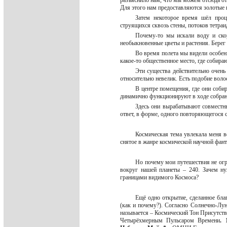
разъяснило нам, что мы можем отсюда о
Для этого нам предоставляются золотые 
Затем некоторое время шёл проц
струящихся сквозь стены, потоков тетраи
Почему-то мы искали воду и скор
необыкновенные цветы и растения. Берег
Во время полета мы видели особенн
какое-то общественное место, где собир
Эти существа действительно очень
относительно невелик. Есть подобие воло
В центре помещения, где они соби
динамично функционируют в ходе собра
Здесь они вырабатывают совместны
ответ, в форме, одного повторяющегося 
Космическая тема увлекала меня вс
снятое в жанре космической научной фа
Но почему мои путешествия не ог
вокруг нашей планеты – 240. Зачем н
границами видимого Космоса?
Ещё одно открытие, сделанное бла
(как и почему?). Согласно Солнечно-Л
называется – Космический Тон Присутств
Четырёхмерным Пульсаром Времени
. 