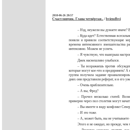
2010-06-26 20:57
Счастливчик. Глава четвёртая..
/
bviendbvi
– Нэд, неужели вы думаете иначе? 
– Куда идет? Естественная всесиль
поняли и приняли соответствующие мер
времена интенсивного вмешательства ра
интенсивно. Можем не успеть.
– Я чувствую, что выигрыш настро
Джек насмешливо улыбался.
– Ты возражаешь против обсужден
которые могут кое-что и предпринять! А
группа получила задание проанализиро
днях они представили реферат, и я его у
– Очень приблизительно.
– А вы, Фред?
– Прочел несколько статей. Воз
примерно через пол столетия могут нача
– Вы имеете в виду конфликт Сев
– И это тоже.
– А, может быть, вы не учитывает
Этого я не ожидал, но прежде, чем