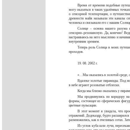
Время от времени подобные путеше
могу оказаться в таких удалённых точках
о сенсорной телепортации, о путешестви
древности майя называли эти каналы се
человека и связывали его с нашим Солн
Солнце – основа нашего разума и
сенсорно–резонансную. Да, конечно! Ведь
настраиваюсь на него мысленно и начинаю
внутренним зрением.
Теперь роль Солнца в моих путеше
проходов.
19. 08. 2002 г.
«…Мы оказались в золотой среде, о
Вдалеке золотые пирамиды. Под но
в небе играют розоватые отблески.
Когда мы близко оказались у пирам
Мы продвинулись по коридору на 
формы, состоящее из сферических фигур
цветные пульсации.
В этот момент я увидела, что про
отражений. Додекаэдр, будто расширился 
размножились, как в пчелиных сотах. Зат
Из углов куба шли лучи, пересекая