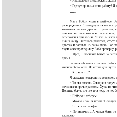
− Над палубой взметнулся мокрый 
− Где тут принимают на работу? И 
_
_
_
_
Мы с Бобом жили в трейлере. Точ
распорядилась. Экспедиция оказалась 
животных весьма древнего происхожде
прибывшие палеонтологи определили,
переломаны при жизни. Мысль о некой г
шли к концу. Элеонора работала, что-то 
креслах и попивая из банок пиво. Боб п
люди, а все проходили у Боба проверку, 
− Фред, − поставив банку на песок
время.
За годы общения к словам Боба я 
мирной обстановке. Да и тема для шуток
− Кто и за что?
Я старался не нарушить вечернюю 
− Ты его знаешь. Сегодня я получи
почтовые и прочие расходы. Хуже то, что 
Понятно было, что где-то в лесу, но лес
− Пойдем и отберем.
− Можно и так. А потом? Полиции 
− Это все за Ральфа?
− По-видимому. А может быть, за 
уж важно.