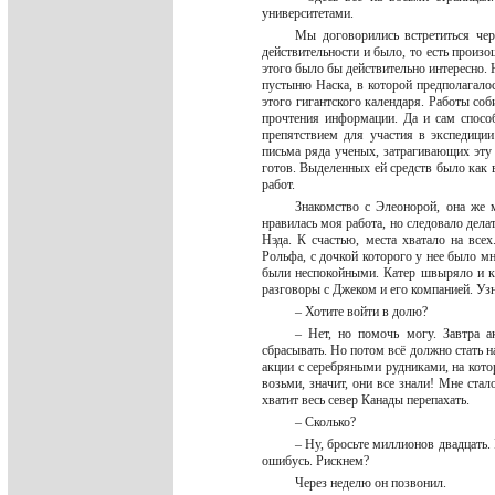
университетами.
Мы договорились встретиться чер
действительности и было, то есть произ
этого было бы действительно интересно. 
пустыню Наска, в которой предполагало
этого гигантского календаря. Работы соб
прочтения информации. Да и сам способ
препятствием для участия в экспедици
письма ряда ученых, затрагивающих эту 
готов. Выделенных ей средств было как
работ.
Знакомство с Элеонорой, она же
нравилась моя работа, но следовало дел
Нэда. К счастью, места хватало на все
Рольфа, с дочкой которого у нее было м
были неспокойными. Катер швыряло и кр
разговоры с Джеком и его компанией. Узн
– Хотите войти в долю?
– Нет, но помочь могу. Завтра а
сбрасывать. Но потом всё должно стать 
акции с серебряными рудниками, на котор
возьми, значит, они все знали! Мне стал
хватит весь север Канады перепахать.
– Сколько?
– Ну, бросьте миллионов двадцать. 
ошибусь. Рискнем?
Через неделю он позвонил.