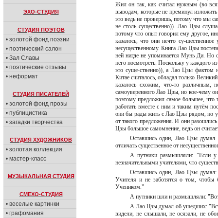
Жил он так, как считал нужным (во вся
выводам, которые не преминул изложить в
ЭХО-СТУДИЯ
это ведь не проверишь, потому что мы са
не столь существенно)). Лао Цзы слуш
СТУДИЯ ПОЭТОВ
потому что опыт говорил ему другое, ино
• золотой фонд поэзии
казалось, что они нечто су-щественное
несущественному. Книга Лао Цзы постепе
• поэтический салон
ней нигде не упоминается Мунь Ди. Но с
• Зал Славы
него посмотреть. Поскольку у каждого и
• поэтические отзывы
это суще-ственно)), а Лао Цзы фактом 
• неформат
Китае считалось, обладал только Великий
казалось схожим, что-то различным, 
самоуверенного Лао Цзы, но кое-чему он
СТУДИЯ ПИСАТЕЛЕЙ
поэтому предложил самое большее, что 
• золотой фонд прозы
работать вместе с ним и таким путём по
• публицистика
они бы рады жить с Лао Цзы рядом, но у
от такого предложения. И они разошлись 
• загадки творчества
Цзы большое самомнение, ведь он считае
Оставшись один, Лао Цзы думал о
СТУДИЯ ХУДОЖНИКОВ
отличать существенное от несущественно
• золотая коллекция
А путники размышляли: "Если у к
• мастер-класс
незначительными учителями, что существ
Оставшись один, Лао Цзы думал: 
МУЗЫКАЛЬНАЯ СТУДИЯ
Учителя и не заботятся о том, чтобы
Учеником."
СМЕХО-СТУДИЯ
А путники шли и размышляли: "Вот
• веселые картинки
А Лао Цзы думал об ушедших: "Встр
• графомания
видели, не слышали, не осязали, не обо