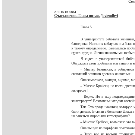
Сен
2010-07-03 18:14
Счастливчик. Глава пятая.
/
bviendbvi
Глава 5.
В университете работала женщина
блондинка. На своих каблуках она была н
к такому определению. Занималась проб
судить трудно. Лично знакомы мы не бы
Я сидел в университетской библ
Обсуждать свои проблемы мы вышли в к
– Мистер Бенингсен, я собираюсь 
скоплений останков древних животных.
Она замолчала, ожидая, видимо, мо
– Миссис Крайски, но кости древни
интересов!
– Верно. Но я ищу подтверждения
заинтересует? Возможны находки костей
Так. Это вроде наживки, которую 
были деньги. В связи с болезнью Диаса 
ни заняться мировыми катастрофами?
– Миссис Крайски, возможно это ме
Она вынула из портфеля пластиков
– Здесь всё на восьми страницах