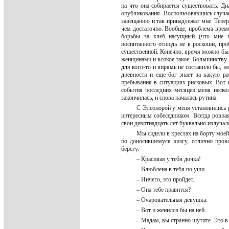
на что она собирается существовать. Д
опубликования. Воспользовавшись случаем
завещанию и так принадлежат мне. Тепер
чем достаточно. Вообще, проблема време
борьбы за хлеб насущный (что мне пр
воспитанного отнюдь не в роскоши, пр
существенной. Конечно, время можно было
женщинами и всякое такое. Большинству л
для кого-то и впрямь не составило бы, н
древности и еще бог знает за какую ра
пребывания в ситуациях рисковых. Вот 
события последних месяцев меня нескол
закончилась, и снова началась рутина.
С Элеонорой у меня установились 
интересным собеседником. Всегда ровная
свои девятнадцать лет буквально излучал
Мы сидели в креслах на борту моей
по доносившемуся визгу, отлично пров
берегу.
– Красивая у тебя дочка!
– Влюблена в тебя по уши.
– Ничего, это пройдет.
– Она тебе нравится?
– Очаровательная девушка.
– Вот и женился бы на ней.
– Мадам, вы странно шутите. Это в