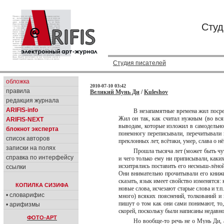
Студ
Студия писателей
обложка
2010-07-10 03:42
правила
Великий Мунь Ди
/
Kuleshov
редакция журнала
ARIFIS-info
В незапамятные времена жил посре
Жил он так, как считал нужным (во вся
ARIFIS-NEXT
выводам, которые изложил в самодельной
блокнот эксперта
понемногу переписывали, перечитывали и
список авторов
преклонных лет, всётаки, умер, слава о н
записки на полях
Прошла тысяча лет (может быть чут
справка по интерфейсу
и чего только ему ни приписывали, каки
исхитрялись поставить его несмыш-лёно
ссылки
Они внимательно прочитывали его книжку
сказать, язык имеет свойство изменятся:
КОПИЛКА СИЗИФА
новые слова, исчезают старые слова и т.
• словарифис
много) всяких пояснений, толкований и
пишут о том как они сами понимают, то,
• арифизмы
скорей, поскольку были написаны недавно
ФОТО-АРТ
Но вообще-то речь не о Мунь Ди, 