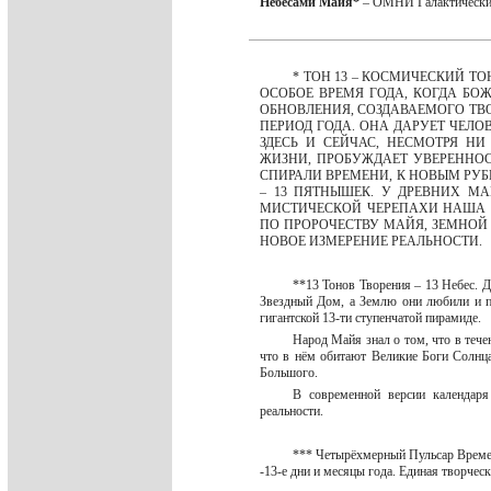
Небесами Майя*
– ОМНИ Галактическ
* ТОН 13 – КОСМИЧЕСКИЙ ТО
ОСОБОЕ ВРЕМЯ ГОДА, КОГДА БО
ОБНОВЛЕНИЯ, СОЗДАВАЕМОГО ТВ
ПЕРИОД ГОДА. ОНА ДАРУЕТ ЧЕЛ
ЗДЕСЬ И СЕЙЧАС, НЕСМОТРЯ Н
ЖИЗНИ, ПРОБУЖДАЕТ УВЕРЕННОС
СПИРАЛИ ВРЕМЕНИ, К НОВЫМ РУБ
– 13 ПЯТНЫШЕК. У ДРЕВНИХ М
МИСТИЧЕСКОЙ ЧЕРЕПАХИ НАША ПЛ
ПО ПРОРОЧЕСТВУ МАЙЯ, ЗЕМНОЙ
НОВОЕ ИЗМЕРЕНИЕ РЕАЛЬНОСТИ.
**13 Тонов Творения – 13 Небес. 
Звездный Дом, а Землю они любили и п
гигантской 13-ти ступенчатой пирамиде.
Народ Майя знал о том, что в те
что в нём обитают Великие Боги Солнц
Большого.
В современной версии календаря
реальности.
*** Четырёхмерный Пульсар Времени
-13-е дни и месяцы года. Единая творче