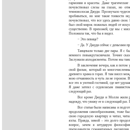
гармонии и красоты. Даже трагические
почувствовал слезы на глазах, но отн
темноволосая Джуди. Прозвучало чудесное
пробиваться, но мне такие тонкости н
почувствовал, что все здесь давно свои.
был свой мирок пожилых людей от искусс
существенно. В прихожей, где мы с мис
Положила так, что бы я видел.
− Это певице?
− Да. У Джуди сейчас с деньгами п
Танцевали только две пары. Я с б
немного повыкрутасничали. Точнее сказ
Заслужили аплодисменты. Потом мы танце
В заключение вечера, как я потом у
свой фильм, который из многочисленны
древнего храма в горах. Я там висел ме
мою отчаянность и чуть ли не героизм. 
все это в уютной гостиной, где нет уду
Я даже затеял с седовласым пианисто
следующий раз.
Все кроме Джуди и Молли жили ря
надежду, что увижу ее в следующий раз. 
Все статьи были написаны и подгот
продолжения самообразования, тоже был
свою городскую квартиру и читал, чита
яхты. Правда, зимой – это долго продол
вопрос, зачем я штудирую философи
преподавателя гуманитарных дисциплин 