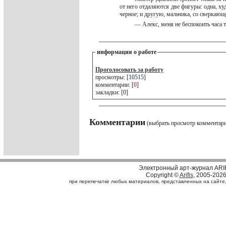
от него отдаляются две фигуры: одна, х
черное; и другую, мальчика, со сверкаю
— Алекс, меня не беспокоить часа 
информация о работе
Проголосовать за работу
просмотры: [
10515
]
комментарии: [
0
]
закладки: [0]
Комментарии
(выбрать просмотр комментар
Электронный арт-журнал ARI
Copyright ©
Arifis
, 2005-202
при перепечатке любых материалов, представленных на сайте, с