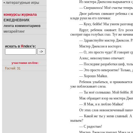
Из мистера Джексона вырывается 
• литературные игры
— Свершилось! Моё счастье тепер
Двое рабочих снимают ребенка с ко
конкурсы журнала
кладя руки на его плечики:
ЕЖЕДНЕВНИК
— Куку, бейби! Мы умеем разгова
лента комментариев
Вдруг, ребенок оживает. Его розо
мегарейтинг
смотрит пара голубых глаз. Тут же начин
— Здравствуйте мистер Джексон. Ра
искать в
Я
ndex'е:
Мистер Джексон в восторге.
— О, это просто чудо! И говорит сра
Алекс, невозмутимо отвечает:
участники on-line:
— Последние разработки шеф, толь
Гостей: 31
— Это просто невероятно! Только,
— Хорошо Майки.
Ребенок улыбаться, и прижимается
уже поблескивает слеза.
— Ты моё солнышко. Мой бейби. Я 
Мак обращает взор на мистера Дже
— Я Мак, и я люблю Майки!
От этих слов новоиспеченный папоч
— Какой же ты у меня славный. А 
выпьем?
— С радостью!
Мистер Джексон треплет Мака за пл