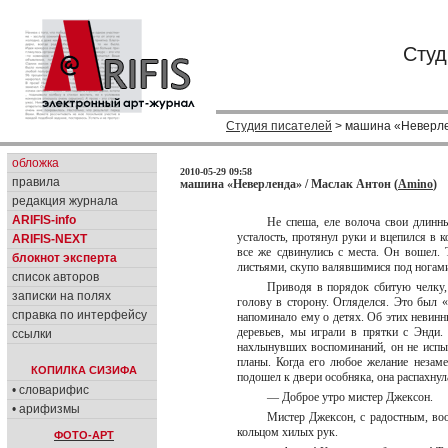
Студ
Студия писателей
> машина «Неверл
обложка
2010-05-29 09:58
правила
машина «Неверленда» / Маслак Антон (
Amino
)
редакция журнала
ARIFIS-info
Не спеша, еле волоча свои длинн
усталость, протянул руки и вцепился в 
ARIFIS-NEXT
все же сдвинулись с места. Он вошел. 
блокнот эксперта
листьями, скупо валявшимися под ногами,
список авторов
Приводя в порядок сбитую челку,
записки на полях
голову в сторону. Огляделся. Это был «
справка по интерфейсу
напоминало ему о детях. Об этих невинн
деревьев, мы играли в прятки с Энди.
ссылки
нахлынувших воспоминаний, он не испыт
планы. Когда его любое желание незаме
КОПИЛКА СИЗИФА
подошел к двери особняка, она распахну
• словарифис
— Доброе утро мистер Джексон.
• арифизмы
Мистер Джексон, с радостным, во
кольцом хилых рук.
ФОТО-АРТ