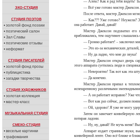
— Алекс! Как я рад тебя видеть! Ты
— Всё уже готово мистер Джексон
ЭХО-СТУДИЯ
После ответа, мистер Джексон мгно
СТУДИЯ ПОЭТОВ
— Как??? Уже готово? Неужели? Эт
она работает. Давай, давай!
• золотой фонд поэзии
Мистер Джексон подхватил его 
• поэтический салон
приближались, тем ощутимее слышались 
• Зал Славы
— Громко работает! – заключил м
• поэтические отзывы
— Это из-за механических деталей
• неформат
— Ну да ладно, что мне до звука!
СТУДИЯ ПИСАТЕЛЕЙ
Мистер Джексон открыл дверь сар
этого аппарата суетились люди в спецовк
• золотой фонд прозы
— Невероятно! Так вот как эта шт
• публицистика
— Да конечно.
• загадки творчества
Мистер Джексон припал к теплому
испещренному различными змеевидными у
СТУДИЯ ХУДОЖНИКОВ
— А он работает исправно? Уже чт
• золотая коллекция
— Вот как раз сейчас, должен появ
• мастер-класс
— Ой, здорово! Я уже не могу уде
МУЗЫКАЛЬНАЯ СТУДИЯ
Затем он замечает конвейерную ле
потирая ладони.
— Ну, ну, давай! Не мучь меня! В
СМЕХО-СТУДИЯ
• веселые картинки
Аппарат издает странные звуки, вы
конвейерной ленте. Оно всё ближе и ближ
• графомания