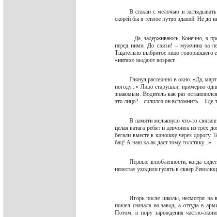
В стакан с мелочью и заглядывать
скорей бы в теплое нутро зданий. Не до
– Да, задерживаюсь. Конечно, в пр
перед ними. До связи! – мужчина на п
Тщательно выбритое лицо говорившего е
«нитях» выдают возраст.
Глянул рассеянно в окно. «Да, мар
погоду...» Лицо старушки, примерно одн
знакомым. Водитель как раз остановился
это лицо? – силился он вспомнить. – Где-
В памяти мелькнуло что-то связан
целая ватага ребят и девчонок из трех 
бегали вместе в киношку через дорогу. 
бац! А наш ка-ак даст тому толстяку...»
Первые влюбленности, когда сидет
невеста» уходили гулять в сквер Револю
Игорь после школы, несмотря на в
пошел сначала на завод, а оттуда в арм
Потом, в пору зарождения частно-эконо