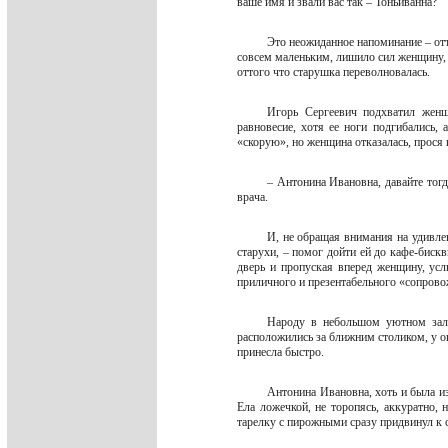
ваше имя и звали вас так – Тоньиванна?
Это неожиданное напоминание – отт
совсем маленьким, лишило сил женщину, и
оттого что старушка переволновалась.
Игорь Сергеевич подхватил женщ
равновесие, хотя ее ноги подгибались,
«скорую», но женщина отказалась, прося н
– Антонина Ивановна, давайте тогд
врача.
И, не обращая внимания на удивле
старухи, – помог дойти ей до кафе-биск
дверь и пропуская вперед женщину, ус
приличного и презентабельного «сопрово
Народу в небольшом уютном зале
расположились за ближним столиком, у о
принесла быстро.
Антонина Ивановна, хоть и была из
Ела ложечкой, не торопясь, аккуратно, 
тарелку с пирожными сразу придвинул к