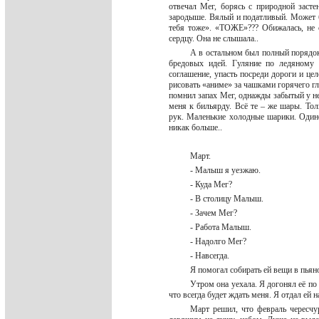
отвечал Мег, борясь с природной заст
зародыше. Вялый и податливый. Может б
тебя тоже». «ТОЖЕ»??? Обижалась, н
сердцу. Она не слышала..
А в остальном был полный порядок
бредовых идей. Гуляние по ледяному 
соглашение, упасть посреди дороги и це
рисовать «аниме» за чашками горячего гл
помнил запах Мег, однажды забытый у неё
меня к бильярду. Всё те – же шары. Т
рук. Маленькие холодные шарики. Один
никак больше..
Март.
- Малыш я уезжаю.
- Куда Мег?
- В столицу Малыш.
- Зачем Мег?
- Работа Малыш.
- Надолго Мег?
- Навсегда.
Я помогал собирать ей вещи в пьян
Утром она уехала. Я догонял её по 
что всегда будет ждать меня. Я отдал е
Март решил, что февраль чересчур