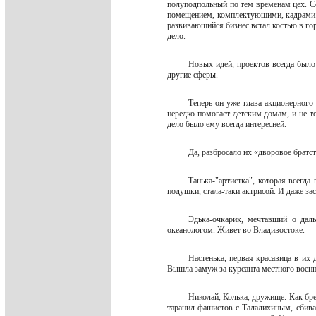
полуподпольный по тем временам цех. С
помещением, комплектующими, кадрами. 
развивающийся бизнес встал костью в гор
дело.
Новых идей, проектов всегда было 
другие сферы.
Теперь он уже глава акционерного
нередко помогает детским домам, и не т
дело было ему всегда интересней.
Да, разбросало их «дворовое братс
Танька-"артистка", которая всегда
подушки, стала-таки актрисой. И даже за
Эдька-очкарик, мечтавший о дал
океанологом. Живет во Владивостоке.
Настенька, первая красавица в их 
Вышла замуж за курсанта местного военн
Николай, Колька, дружище. Как бре
таранил фашистов с Талалихиным, сбив