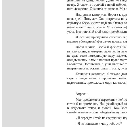
давящим на душу, небом. Душа не выде
вечер. Я сидел в горячей ванной наблюд
него лекарства. Она пила глинтвейн. Мы
Наступили каникулы. Дорога к дор
пять дней. Пять лет. Она встретила на
короткую бесконечную неделю. Отвык от г
небо белого теплого снега. Мои фотограф
уюта. Нет тепла. В этой квартире обитал
И все мы причудливо сплелись в 
видимо убежденный февралем пролил скв
Весна и кино. Весна и флейты на
ветвям клена, в которых радостно играло
не дала тоже потерявшую пару варежк
оглядывались, а мы в полном праве март
Баловство. Засовывать в уши цветные 
направлении по эскалаторам. Гулять, гуля
Каникулы кончились. Я уезжал дом
скрыть подавленность прощания танц
недовольных прохожих, а март, казалось,
Апрель.
Мег предложила переехать к ней на
готов был променять. На чужой серый гор
в недостатке тепла и любви. Как Ме
самобичевание могли победить нашу лю
- Я перееду к тебе на следующей н
- Я не понимаю к чему тебе это?