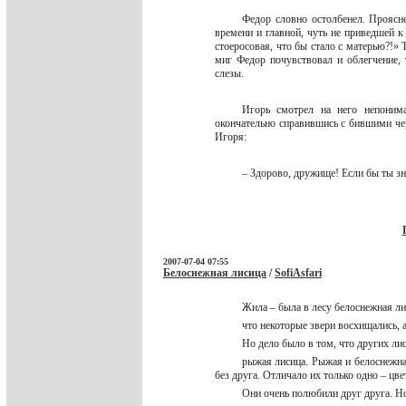
Федор словно остолбенел. Проясн
времени и главной, чуть не приведшей к
стоеросовая, что бы стало с матерью?!» 
миг Федор почувствовал и облегчение, т
слезы.
Игорь смотрел на него непонима
окончательно справившись с бившими чер
Игоря:
– Здорово, дружище! Если бы ты зн
2007-07-04 07:55
Белоснежная лисица
/
SofiAsfari
Жила – была в лесу белоснежная ли
что некоторые звери восхищались, 
Но дело было в том, что других ли
рыжая лисица. Рыжая и белоснежна
без друга. Отличало их только одно – цв
Они очень полюбили друг друга. Н