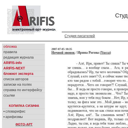
Студ
Студия писателей
обложка
2007-07-05 10:35
правила
Ночной звонок
/ Ирина Рогова (
Yucca
)
редакция журнала
ARIFIS-info
- Алё, Ирк, привет! Ты спишь? Ты ч
не спишь… а вообще спала… Ага, я ра
ARIFIS-NEXT
обрадовалась? Ир, ты чего молчишь? Обра
блокнот эксперта
Слушай, а кто знает? О, я сейчас маме тв
список авторов
кто там рядом с тобой…говорит что-то…
записки на полях
порадуется…Чего он говорит?! Слушай, 
бы… Я ведь не просто говорю, я проверила
справка по интерфейсу
надо, я просто так звонила им… Что? Ты
ссылки
знаешь, вон у тебя под боком…Нет, Ир, не
толку, на фига мне это…Мой диван – моя
КОПИЛКА СИЗИФА
крутятся-крутятся, а на штурм не идут
поднимаются, что он как стихи мои почи
• словарифис
Алё, Ирка, алё!.. Ты слышишь меня? 
• арифизмы
поздравляет! Вот видишь, Ир, только со
Ладно, ты спи, я ведь тебя тоже люблю,
ФОТО-АРТ
ночам только для того будят, чтобы позд