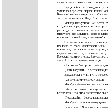
существовали только в меню. Как и все о
Бородатый занял выжидательную по
ухмылялся про себя, черпая ложкой уск
Баберслей пытался запугать его. Он впол
запахом расклейщицы Нади. А вот как о
Макабр нахмурился. Он всегда сч
воздушного шара, мешающим воспарить 
раз, когда в его голове возникали под
минутного размышления, сопровождающ
пролетел грустный мим, привязанный к 
Он поднялся и пошел по направлен
проделал со своей каракулевой кепкой
показаться, что человек зашел в туалет
кармана очками, надел, напялил поглу
Баберслей смотрел в окно. За столиком с
за свой столик в первозданном виде.
-Так что же? – спросил его борода
-Дайте подумать, – с деловым вид
Внезапно невнятный гул из-за сосе
-...и тут я предложил ему деньги.
Макабр победоносно щелкнул пал
Баберслей, похоже, пропустил в
вентилятор и что было сил крутанул его
-Послушайте, – бородач наклонился
Макабр покраснел от возмущения
-Что я скажу? Что у вас довольно 