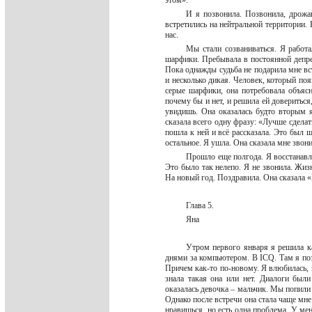
этом».
И я позвонила. Позвонила, дрожа
встретились на нейтральной территории. В
нас.
Мы стали созваниваться. Я работ
шарфики. Пребывала в постоянной депрес
Пока однажды судьба не подарила мне вс
и несколько дикая. Человек, который по
серые шарфики, она потребовала объясн
почему бы и нет, и решила ей довериться
увидишь. Она оказалась будто вторым я
сказала всего одну фразу: «Лучше сделат
пошла к ней и всё рассказала. Это был ш
остальное. Я ушла. Она сказала мне звони
Прошло еще полгода. Я восстанавли
Это было так нелепо. Я не звонила. Жиз
На новый год. Поздравила. Она сказала «
Глава 5.
Яна
Утром первого января я решила к
днями за компьютером. В ICQ. Там я поз
Причем как-то по-новому. Я влюбилась, 
знала такая она или нет. Диалоги был
оказалась девочка – мальчик. Мы попили 
Однако после встречи она стала чаще мне
нравишься, но есть одна проблема. У мен