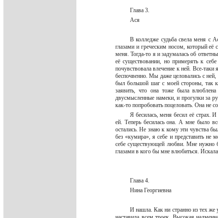
Глава 3.
Ася
В колледже судьба свела меня с А
глазами и греческим носом, который её 
меня. Тогда-то я и задумалась об ответн
её существовании, но примерять к себе
почувствовала влечение к ней. Все-таки
беспочвенно. Мы даже целовались с ней, 
был большой шаг с моей стороны, так к
заявить, что она тоже была влюблена
двусмысленные намеки, и прогулки за ру
как-то попробовать поцеловать. Она не с
Я бесилась, меня бесил её страх. 
ей. Теперь бесилась она. А мне было вс
остались. Не знаю к кому эти чувства бы
без «кумира», я себе и представить не 
себе существующей любви. Мне нужно бы
глазами в кого бы мне влюбиться. Искала 
Глава 4.
Нина Георгиевна
И нашла. Как ни странно из тех же 
наставила всем троек. Высокая надменна