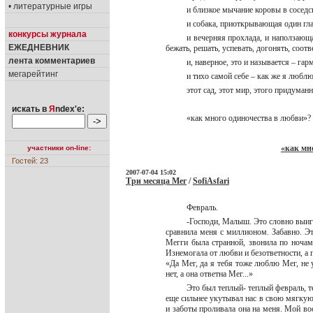
• литературные игры
и близкое мычание коровы в соседс
и собака, приоткрывающая один гл
конкурсы журнала
и вечерняя прохлада, и наползающа
ЕЖЕДНЕВНИК
бежать, решать, успевать, догонять, соот
лента комментариев
и, наверное, это и называется – г
мегарейтинг
и тихо самой себе – как же я любл
этот сад, этот мир, этого придума
искать в
Я
ndex'е:
«как много одиночества в любви»
«как мн
участники on-line:
Гостей: 23
2007-07-04 15:02
Три месяца Мег
/
SofiAsfari
Февраль.
-Господи, Малыш. Это словно выигр
сравнила меня с миллионом. Забавно. Эт
Мегги была странной, звонила по ночам
Изнемогала от любви и безответности, а 
«Да Мег, да я тебя тоже люблю Мег, не у
нет, а она ответна Мег...»
Это был теплый- теплый февраль, т
еще сильнее укутывал нас в свою мягкую
и заботы проливала она на меня. Мой вос