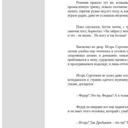
Решение пришло тут же, вспышко
промасленную тряпку, лежало охотничье 
пальто, спрятав ружье под его полу, и, к
играло радио, даже не услышала негромк
Пока спускался, бегом почти, с т
замечая того, бормотал: «Ты забрал у мен
и это – не жизнь... Не могу я так больше
Выскочил во двор. Игорь Сергееви
легкая улыбка еще теплилась в уголках е
спортивных штанах и домашних тапках
приближался к нему, судорожно пытаясь н
в прохудившемся подкладе, и лишь отто
Игорь Сергеевич не успел даже осо
вглядывался в странно одетого мужчину
глазам, догадался:
– Федор? Это ты, Федька? А я толь
Федор по инерции все еще надвигал
и он знает этого человека, который с ул
– Игорь? Так Дробышев – это ты?