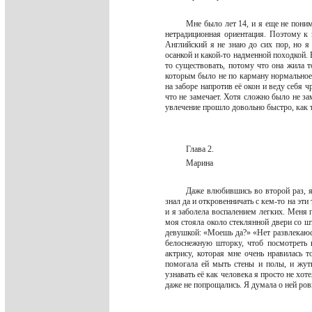
Мне было лет 14, и я еще не поним
нетрадиционная ориентация. Поэтому к 
Английский я не знаю до сих пор, но я
осанкой и какой-то надменной походкой. Е
то существовать, потому что она жила т
которым было не по карману нормальное 
на заборе напротив её окон и веду себя ч
что не замечает. Хотя сложно было не з
увлечение прошло довольно быстро, как т
Глава 2.
Марина
Даже влюбившись во второй раз, я
знал да и откровенничать с кем-то на эт
и я заболела воспалением легких. Меня г
моя стояла около стеклянной двери со 
девушкой: «Моешь да?» «Нет развлекаюсь
белоснежную шторку, чтоб посмотреть 
актрису, которая мне очень нравилась т
помогала ей мыть стены и полы, и жут
узнавать её как человека я просто не хот
даже не попрощались. Я думала о ней ров