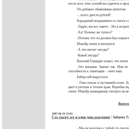
после всех этих усилий вы сдаетесь и пре
Он добавил обиженным шепотом:
-...всего двести рублей!
Бородатый пооранжевел и слился с
-Ладно, вы все знаете... Но я истр
-Ха! Почему же тупого?
-Потому что он должен был изрыгат
Макабр снова усмехнулся.
-А что насчет звезды?
-Какой звезды?
Василий Геннадич понял, что визи
-Это неважно. Значит так. Мне не
способности к левитации – зачет ваш.
Баберслей выругался.
...Они стояли в пустынной аллее. 
цвет и улетали в теплые края. Воробьи па
снова. Макабр выжидающе смотрел на не
Васил
2007-06-29 21:03
Сто тысяч лет и один день рождения
/ Зайцева Т
- Мы не виделись с тобой сто тысяч