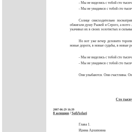
- Мы не виделись с тобой сто тысяч
- Мы не увидимся с тобой сто тысяч
Солнце снисходительно посматри
обжигали душу Рыжей и Серого, а всего 
укачивал их в своих золотистых и сильн
Но вот уже вечер деловито торопи
новые дороги, в новые судьбы, в новые р
- Мы не виделись с тобой сто тысяч
- Мы не увидимся с тобой сто тысяч
Они улыбаются. Они счастливы. Они
Сто тысяч
2007-06-29 16:39
8 женщин
/
SofiAsfari
Глава 1.
Ирина Архиповна