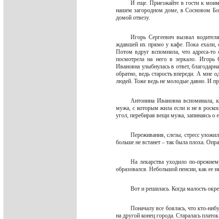
И еще. Приезжайте в гости к моим
нашем загородном доме, в Сосновом Бор
домой отвезу.
Игорь Сергеевич вызвал водителя
ждавшей их прямо у кафе. Пока ехали, с
Потом вдруг вспомнила, что адреса-то о
посмотрела на него в зеркало. Игорь 
Ивановна улыбнулась в ответ, благодарна
обратно, ведь старость впереди. А мне о
людей. Тоже ведь не молодые давно. И п
Антонина Ивановна вспоминала, к
мужа, с которым жила если и не в роскош
угол, перебирая вещи мужа, запинаясь о е
Переживания, слезы, стресс уложил
больше не встанет – так была плоха. Опр
На лекарства уходило по-прежнем
образовался. Небольшой пенсии, как ее н
Вот и решилась. Когда малость окр
Поначалу все боялась, что кто-нибу
на другой конец города. Старалась плато