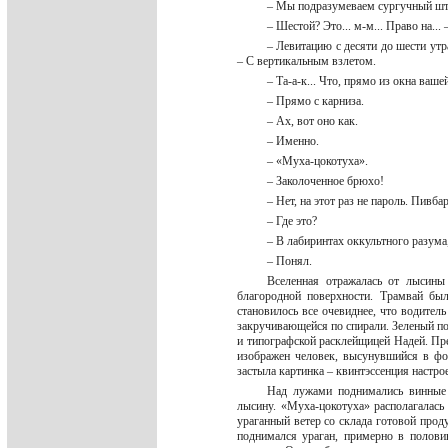
– Мы подразумеваем сургучный шт
– Шестой? Это... м-м... Право на..
– Левитацию с десяти до шести утр
– С вертикальным взлетом.
– Та-а-к... Что, прямо из окна ваш
– Прямо с карниза.
– Ах, вот оно как.
– Именно.
– «Муха-цокотуха».
– Заколоченное брюхо!
– Нет, на этот раз не пароль. Пив
– Где это?
– В лабиринтах оккультного разум
– Понял.
Вселенная отражалась от лысины
благородной поверхности. Трамвай бы
становилось все очевиднее, что водитель
закручивающейся по спирали. Зеленый 
и типографской расклейщицей Надей. Пр
изображен человек, высунувшийся в фо
застыла картинка – квинтэссенция наст
Над лужами поднимались винные 
лысину. «Муха-цокотуха» располагалась
ураганный ветер со склада готовой прод
поднимался ураган, примерно в половин