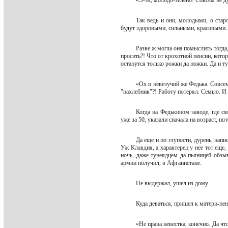
«Э-эх, молодо-зелено! Совсем не 
Так ведь и они, молодыми, о старо
будут здоровыми, сильными, красивыми
Разве ж могла она помыслить тогда
просить?! Что от крохотной пенсии, кот
останутся только рожки да ножки. Да и т
«Ох и невезучий же Федька. Совсем
"нахлебник"?! Работу потерял. Семью. И
Когда на Федькином заводе, где с
уже за 50, указали сначала на возраст, п
Да еще и по глупости, дурень, нап
Уж Клавдия, а характерец у нее тот еще,
ночь, даже тунеядцем да пьяницей обзы
армии получил, в Афганистане.
Не выдержал, ушел из дому.
Куда деваться, пришел к матери-пе
«Не права невестка, конечно. Да что