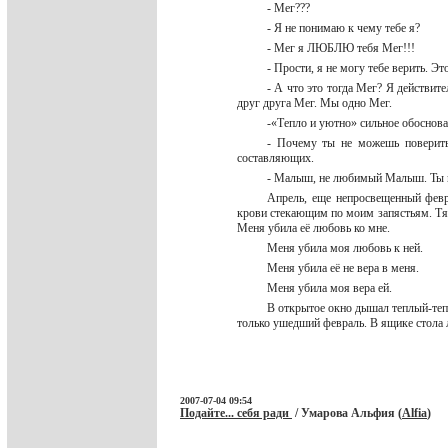
- Мег???
- Я не понимаю к чему тебе я?
- Мег я ЛЮБЛЮ тебя Мег!!!
- Прости, я не могу тебе верить. Э
- А что это тогда Мег? Я действи
друг друга Мег. Мы одно Мег.
-«Тепло и уютно» сильное обоснов
- Почему ты не можешь поверить
составляющих.
- Малыш, не любимый Малыш. Ты 
Апрель, еще непросвещенный февр
крови стекающим по моим запястьям. Тяж
Меня убила её любовь ко мне.
Меня убила моя любовь к ней.
Меня убила её не вера в меня.
Меня убила моя вера ей.
В открытое окно дышал теплый-теп
только ушедший февраль. В ящике стола л
2007-07-04 09:54
Подайте... себя ради
/ Умарова Альфия (
Alfia
)