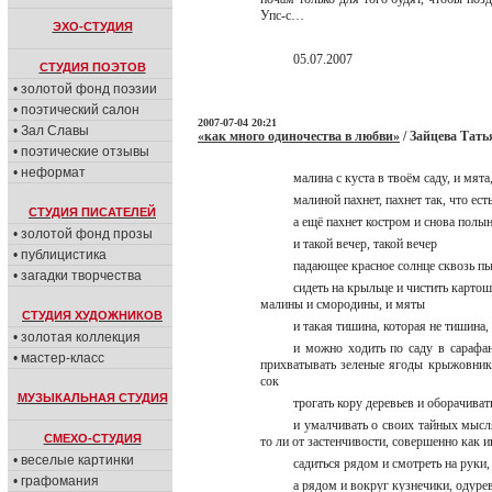
Упс-с…
ЭХО-СТУДИЯ
05.07.2007
СТУДИЯ ПОЭТОВ
• золотой фонд поэзии
• поэтический салон
2007-07-04 20:21
• Зал Славы
«как много одиночества в любви»
/ Зайцева Тать
• поэтические отзывы
• неформат
малина с куста в твоём саду, и мят
малиной пахнет, пахнет так, что ес
СТУДИЯ ПИСАТЕЛЕЙ
а ещё пахнет костром и снова полы
• золотой фонд прозы
и такой вечер, такой вечер
• публицистика
падающее красное солнце сквозь п
• загадки творчества
сидеть на крыльце и чистить картош
малины и смородины, и мяты
СТУДИЯ ХУДОЖНИКОВ
и такая тишина, которая не тишина
• золотая коллекция
и можно ходить по саду в сарафан
• мастер-класс
прихватывать зеленые ягоды крыжовник
сок
МУЗЫКАЛЬНАЯ СТУДИЯ
трогать кору деревьев и оборачиват
и умалчивать о своих тайных мысля
СМЕХО-СТУДИЯ
то ли от застенчивости, совершенно как
• веселые картинки
садиться рядом и смотреть на руки
• графомания
а рядом и вокруг кузнечики, одур