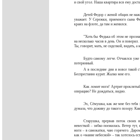
и свой угол. Наша квартира вся ему дост
Детей Федор с женой общих не нажил
уважает. У Сережки, приемного сына Фе
краях на флоте, да там и женился.
"Хоть бы Федька об этом не прозна
на несколько часов в день. Он и поверил.
Ты, говорит, мать, не сиделкой, видать,
Будто самому легче. Отчаялся уже р
потерянный.
А в последние дни и вовсе такой 
Беспрестанно курит. Жалко мне его.
Как ломит ноги! Артрит проклятый 
операцию? Не дождаться, видно.
Эх, Сёмушка, как же мне без тебя 
думала, что доживу до такого позору. Ка
Старушка, прервав поток своих 
невесткой – зябко поежилась. Ветер тут,
ноги – в самокатки, чаю горячего. Даро
как о «манне небесной» – так хотелось е