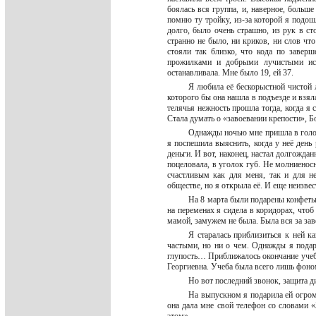
боялась вся группа, и, наверное, больше 
помню ту тройку, из-за которой я подош
долго, было очень страшно, из рук в с
странно не было, ни криков, ни слов ч
стояли так близко, что кода по заверш
прожилками и добрыми лучистыми ис
останавливала. Мне было 19, ей 37.
Я любила её бескорыстной чистой 
которого бы она нашла в подъезде и взяла
телячья нежность прошла тогда, когда я 
Стала думать о «завоевании крепости», Б
Однажды ночью мне пришла в голову
я поспешила выяснить, когда у неё день
деньги. И вот, наконец, настал долгожда
поцеловала, в уголок губ. Не молниенос
счастливым как для меня, так и для не
обществе, но я открыла её. И еще неизве
На 8 марта были подарены конфеты 
на переменах я сидела в коридорах, чтоб 
мамой, замужем не была. Была вся за зав
Я старалась приблизиться к ней к
частыми, но ни о чем. Однажды я подар
глупость… Приближалось окончание учебы
Георгиевна. Учеба была всего лишь фоно
Но вот последний звонок, защита 
На выпускном я подарила ей огромн
она дала мне свой телефон со словами 