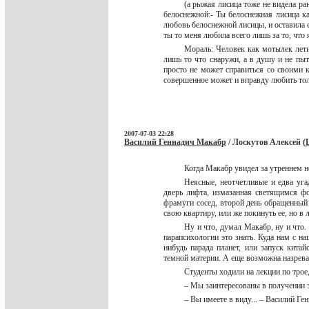
(а рыжая лисица тоже не видела ра
белоснежной:- Ты белоснежная лисица 
любовь белоснежной лисицы, и оставила е
ты то меня любила всего лишь за то, что
Мораль: Человек как мотылек летит
лишь то что снаружи, а в душу и не пыт
просто не может справиться со своими 
совершенное может и вправду любить то
2007-07-03 22:28
Василий Геннадич Макабр
/ Лоскутов Алексей (
Когда Макабр увидел за утреннем 
Неясные, неотчетливые и едва уга
дверь лифта, измазанная светящимся ф
фрамуги сосед, второй день обращенный 
свою квартиру, или же покинуть ее, но
Ну и что, думал Макабр, ну и что.
парапсихологии это знать. Куда нам с н
нибудь парада планет, или запуск кита
темной материи. А еще возможна назрев
Студенты ходили на лекции по трое
– Мы заинтересованы в получении 
– Вы имеете в виду... – Василий Г