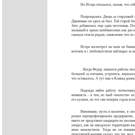
Но Игорь отказался, сказав, что се
Попрощались. Дверь за старушкой з
Давненько он здесь не был. Той старой б
Зато добавилась еще одна песочница. П
малышей в ярких комбинезонах как раз к
сначала стояли рядом, оживленно что-то
Игорь посмотрел на окна их бывш
котенок и с любопытством наблюдал за 
...Когда Федор лишился работы нес
большой за плечами, устроится, верилось
что оставалось. А тут еще и Клавка допе
Надежда найти работу потихоньк
ненависть – к тем, по чьей «милости» он
его куском, но тот сам поперек горла вста
Виновным, пусть и косвенно, в сво
решил перепрофилировать предприятие, 
никто не представил кандидата на увольн
увидел, как на заводскую территорию въ
явно начальством. Тогда же он машин
проехавшей машине сказал, что это, мо