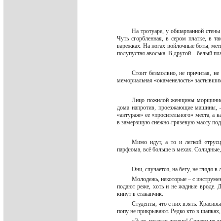
На тротуаре, у обшарпанной стены
Чуть сгорбленная, в сером платке, в та
варежках. На ногах войлочные боты, метк
полупустая авоська. В другой – белый п
Стоит безмолвно, не причитая, не
мемориальная «окаменелость» застывш
Лицо пожилой женщины морщинисто
дома напротив, проезжающие машины, – 
«антураж» ее «просительного» места, а к
в замерзшую снежно-грязевую массу по
Мимо идут, а то и легкой «трус
парфюма, всё больше в мехах. Солидные
Они, случается, на бегу, не глядя 
Молодежь, некоторые – с инструмен
подают реже, хоть и не жадные вроде. Д
кинут в стаканчик.
Студенты, что с них взять. Красив
попу не прикрывают. Редко кто в шапках,