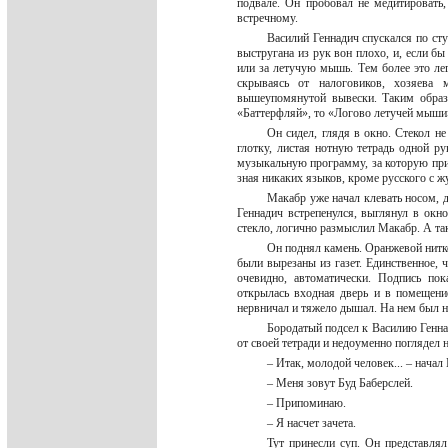
подвале. Он пробовал не медитировать
встречному.
Василий Геннадич спускался по ст
выстругана из рук вон плохо, и, если бы
или за летучую мышь. Тем более это лег
скрываясь от налоговиков, хозяева 
вышеупомянутой вывески. Таким образо
«Баттерфляй», то «Логово летучей мыш
Он сидел, глядя в окно. Стекол н
глотку, листая нотную тетрадь одной р
музыкальную программу, за которую прих
зная никаких языков, кроме русского с ж
Макабр уже начал клевать носом, д
Геннадич встрепенулся, выглянул в окно
стекло, логично размыслил Макабр. А та
Он поднял камень. Оранжевой нитко
были вырезаны из газет. Единственное, ч
очевидно, автоматически. Подпись по
открылась входная дверь и в помещени
нервничал и тяжело дышал. На нем был 
Бородатый подсел к Василию Геннад
от своей тетради и недоуменно поглядел 
– Итак, молодой человек... – нача
– Меня зовут Буд Баберслей.
– Припоминаю.
– Я насчет зачета.
Тут принесли суп. Он представлял