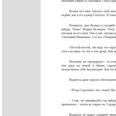
скопление танков со свастикой. Глаза г
Колька все-таки показал свой вы
подбит, как и его кумир Гастелло. И тож
Помнится, жил Колька в соседней к
нибудь. Точно! Федька Кузнецов. Отец 
похожая на его мать. Она и ему сколько 
«Антонина Ивановна», а то все «Тоньива
«Постой-постой, так ведь эта стар
хоть и не живу сто лет в том дворе. Как 
Мужчину аж передернуло – от узна
чем здесь он, чужой, в общем, старуш
почувствовал себя беспомощно. Как тот 
Водитель даже спросил обеспокоен
– Игорь Сергеевич, что с вами? В
– Слав, ты припаркуйся где-нибу
прихватило, – почти не соврал он. Сердце
Водитель не понял странной пере