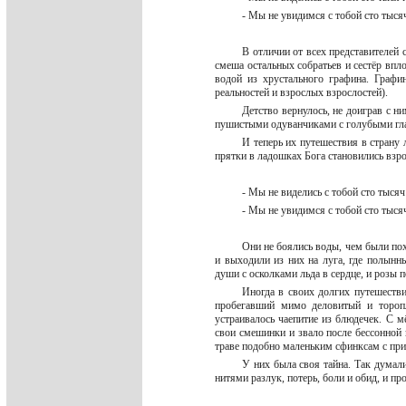
- Мы не увидимся с тобой сто тысяч
В отличии от всех представителей 
смеша остальных собратьев и сестёр впл
водой из хрустального графина. Графи
реальностей и взрослых взрослостей).
Детство вернулось, не доиграв с н
пушистыми одуванчиками с голубыми г
И теперь их путешествия в страну 
прятки в ладошках Бога становились взр
- Мы не виделись с тобой сто тысяч
- Мы не увидимся с тобой сто тысяч
Они не боялись воды, чем были пох
и выходили из них на луга, где полынн
души с осколками льда в сердце, и розы
Иногда в своих долгих путешестви
пробегавший мимо деловитый и тороп
устраивалось чаепитие из блюдечек. С 
свои смешинки и звало после бессонной
траве подобно маленьким сфинксам с п
У них была своя тайна. Так думал
нитями разлук, потерь, боли и обид, и п