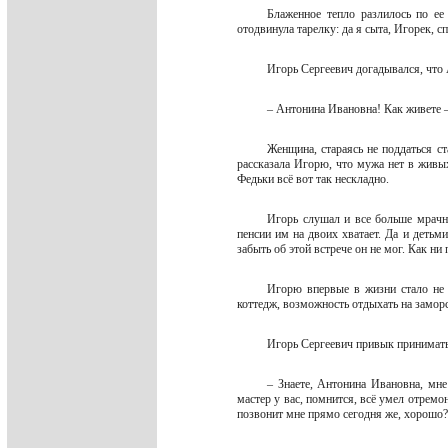
Блаженное тепло разлилось по ее
отодвинула тарелку: да я сыта, Игорек, с
Игорь Сергеевич догадывался, что 
– Антонина Ивановна! Как живете 
Женщина, стараясь не поддаться ст
рассказала Игорю, что мужа нет в живы
Федьки всё вот так нескладно.
Игорь слушал и все больше мрачне
пенсии им на двоих хватает. Да и детьми
забыть об этой встрече он не мог. Как ни
Игорю впервые в жизни стало не 
коттедж, возможность отдыхать на заморс
Игорь Сергеевич привык принимать
– Знаете, Антонина Ивановна, мне
мастер у вас, помнится, всё умел отремон
позвонит мне прямо сегодня же, хорошо