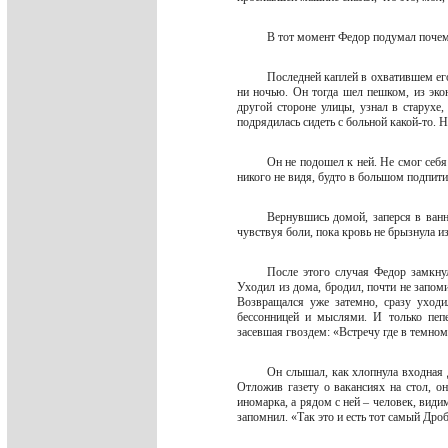
В тот момент Федор подумал почему
Последней каплей в охватившем его
ни ночью. Он тогда шел пешком, из экон
другой стороне улицы, узнал в старухе
подрядилась сидеть с больной какой-то. 
Он не подошел к ней. Не смог себ
никого не видя, будто в большом подпит
Вернувшись домой, заперся в ванн
чувствуя боли, пока кровь не брызнула и
После этого случая Федор замкнул
Уходил из дома, бродил, почти не запоми
Возвращался уже затемно, сразу уходи
бессонницей и мыслями. И только пепе
засевшая гвоздем: «Встречу где в темно
Он слышал, как хлопнула входная 
Отложив газету о вакансиях на стол, о
иномарка, а рядом с ней – человек, види
запомнил. «Так это и есть тот самый Дро