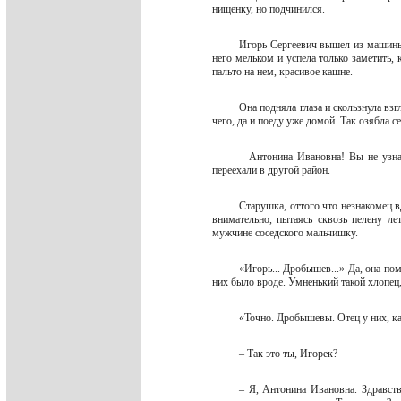
нищенку, но подчинился.
Игорь Сергеевич вышел из машины.
него мельком и успела только заметить, 
пальто на нем, красивое кашне.
Она подняла глаза и скользнула вз
чего, да и поеду уже домой. Так озябла с
– Антонина Ивановна! Вы не узн
переехали в другой район.
Старушка, оттого что незнакомец в
внимательно, пытаясь сквозь пелену ле
мужчине соседского мальчишку.
«Игорь... Дробышев...» Да, она по
них было вроде. Умненький такой хлопец
«Точно. Дробышевы. Отец у них, ка
– Так это ты, Игорек?
– Я, Антонина Ивановна. Здравст