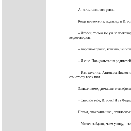
А потом стало все равно.
Когда подъехали к подъезду и Иго
– Игорек, только ты уж не проговор
не договорила.
– Хорошо-хорошо, конечно, не бес
– И еще. Повидать твоих родителей 
– Как захотите, Антонина Ивановн
сам отвезу вас к ним.
Записал номер домашнего телефон
– Спасибо тебе, Игорек! И за Федь
Потом, спохватившись, пригласила
– Может, зайдешь, чаем угощу, – з