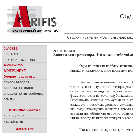
Студ
Студия писателей
> Записки злого ре
обложка
2010-06-02 15:28
правила
Записки злого редактора. Что в имени тебе моём?
редакция журнала
ARIFIS-info
Одна из главных проблем начинающ
никакого псевдонима, либо после долгих
ARIFIS-NEXT
блокнот эксперта
список авторов
Под настоящим именем хорошо публ
только учитесь, лучше всё же придумат
записки на полях
особенно хорошо ощущается, что написа
справка по интерфейсу
факт. Если один из сотни опубликованны
ссылки
невозможно. Именно его «увидели в сет
знакомств и несколько десятков активны
эти люди неожиданно окажутся ярыми б
КОПИЛКА СИЗИФА
вздрагиваю, обнаруживая где-то один с
• словарифис
никто никогда не пытался утащить к себе 
• арифизмы
ФОТО-АРТ
Что касается псевдонимов, то тут 