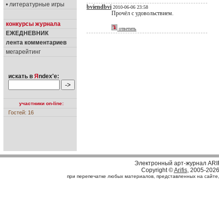
• литературные игры
bviendbvi
2010-06-06 23:58
Прочёл с удовольствием.
конкурсы журнала
ответить
ЕЖЕДНЕВНИК
лента комментариев
мегарейтинг
искать в
Я
ndex'е:
участники on-line:
Гостей: 16
Электронный арт-журнал ARI
Copyright ©
Arifis
, 2005-202
при перепечатке любых материалов, представленных на сайте, с