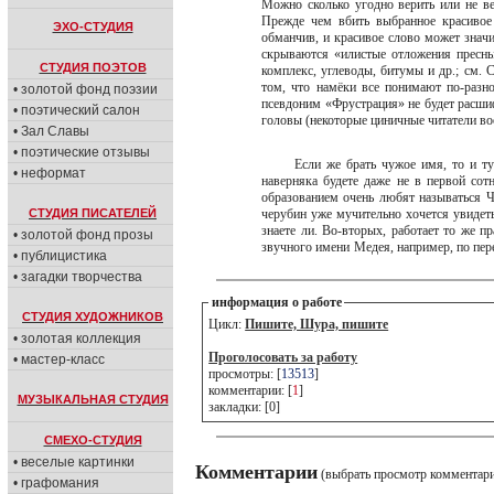
Можно сколько угодно верить или не ве
Прежде чем вбить выбранное красивое 
ЭХО-СТУДИЯ
обманчив, и красивое слово может знач
скрываются «илистые отложения пресны
СТУДИЯ ПОЭТОВ
комплекс, углеводы, битумы и др.; см.
том, что намёки все понимают по-разн
• золотой фонд поэзии
псевдоним «Фрустрация» не будет расшиф
• поэтический салон
головы (некоторые циничные читатели в
• Зал Славы
• поэтические отзывы
Если же брать чужое имя, то и т
• неформат
наверняка будете даже не в первой со
образованием очень любят называться Че
СТУДИЯ ПИСАТЕЛЕЙ
черубин уже мучительно хочется увидеть 
знаете ли. Во-вторых, работает то же п
• золотой фонд прозы
звучного имени Медея, например, по пе
• публицистика
• загадки творчества
информация о работе
СТУДИЯ ХУДОЖНИКОВ
Цикл:
Пишите, Шура, пишите
• золотая коллекция
Проголосовать за работу
• мастер-класс
просмотры: [
13513
]
комментарии: [
1
]
МУЗЫКАЛЬНАЯ СТУДИЯ
закладки: [0]
СМЕХО-СТУДИЯ
• веселые картинки
Комментарии
(выбрать просмотр комментар
• графомания