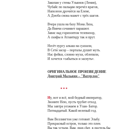
Закопан у стены Ульянов (Ленин),
Чубайс по пальцам перечёл врагов,
Наполеон дрочи́тся на Елене,
А Дзюба снова мажет с трёх шагов.
Вчера ушла на базу Мона Лиза,
Да Винчи сочиняет парашют.
Завис над горизонтом телевизор,
А скифы в Атлантиду так и прут.
Несёт пургу алкаш на суахили,
В Сети́ засор – порталы душит муть.
Нас фейки, словно мухи, облепили,
И хочется «забыться и заснуть».
ОРИГИНАЛЬНОЕ ПРОИЗВЕДЕНИЕ
Дмитрий Мальянц – "Ватерлоо"
* * *
Н
у, вот и всё, мой бедный император,
Звоните Нею, пусть трубит отход.
Мы завтра уезжаем в Улан- Батор.
Пятнадцатый. Какой нелепый год.
Вам Веллингтон уже готовит Эльбу.
Прекрасный остров, только это плен.
Вы так устали. Вам, mon cher, в постель бы