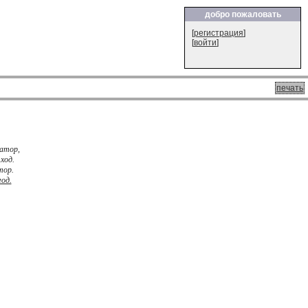
добро пожаловать
[
регистрация
]
[
войти
]
печать
ратор,
ход.
тор.
од.