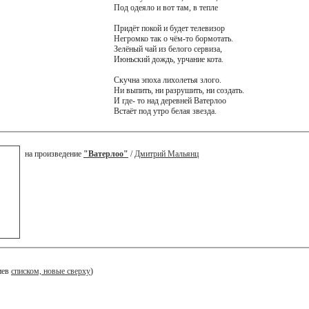
Под одеяло и вот там, в тепле
Придёт покой и будет телевизор
Негромко так о чём-то бормотать.
Зелёный чай из белого сервиза,
Июньский дождь, урчание кота.
Скучна эпоха лихолетья злого.
Ни выпить, ни разрушить, ни создать.
И где- то над деревней Ватерлоо
Встаёт под утро белая звезда.
на произведение
"Ватерлоо"
/
Дмитрий Мальянц
иев
списком, новые сверху
)