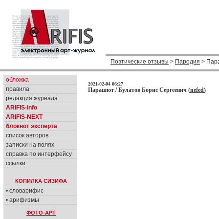
Поэтические отзывы
>
Пародия
> Пар
обложка
2021-02-04 06:27
правила
Парашют / Булатов Борис Сергеевич (
nefed
)
редакция журнала
ARIFIS-info
ARIFIS-NEXT
блокнот эксперта
список авторов
записки на полях
справка по интерфейсу
ссылки
КОПИЛКА СИЗИФА
• словарифис
• арифизмы
ФОТО-АРТ