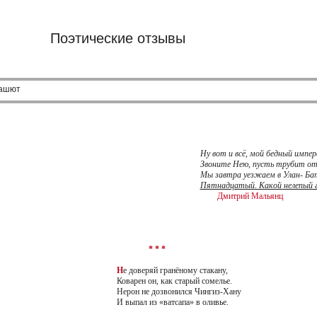
Поэтические отзывы
ашют
Ну вот и всё, мой бедный импе
Звоните Нею, пусть трубит от
Мы завтра уезжаем в Улан- Ба
Пятнадцатый. Какой нелепый г
Дмитрий Мальянц
* * *
Н
е доверяй гранёному стакану,
Коварен он, как старый сомелье.
Нерон не дозвонился Чингиз-Хану
И выпал из «ватсапа» в оливье.