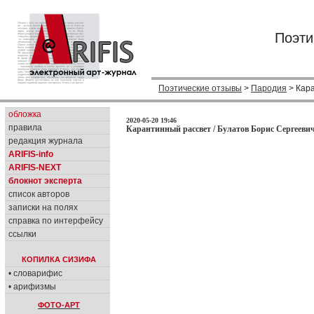
Поэти
Поэтические отзывы
>
Пародия
> Кар
обложка
2020-05-20 19:46
правила
Карантинный рассвет / Булатов Борис Сергеевич
редакция журнала
ARIFIS-info
ARIFIS-NEXT
блокнот эксперта
список авторов
записки на полях
справка по интерфейсу
ссылки
КОПИЛКА СИЗИФА
• словарифис
• арифизмы
ФОТО-АРТ