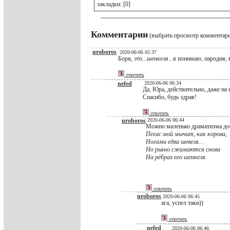
закладки: [0]
Комментарии
(выбрать просмотр комментар
uroboros
2020-06-06 05:37
Боря, это...
шенкеля
...я понимаю, пародия, в
ответить
nefed
2020-06-06 06:34
Да, Юра, действительно, даже на
Спасибо, будь здрав!
ответить
uroboros
2020-06-06 06:44
Можно маленько драматизма до
Пегас мой мычит, как корова,
Ногами едва шевеля…
Но рьяно сжимаются снова
На рёбрах его шенкеля.
ответить
uroboros
2020-06-06 06:45
ага, успел таки))
ответить
nefed
2020-06-06 06:46