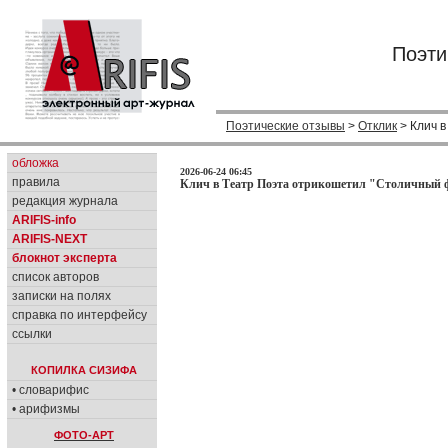
Поэти
Поэтические отзывы
>
Отклик
> Клич в
обложка
2026-06-24 06:45
правила
Клич в Театр Поэта отрикошетил "Столичный фр
редакция журнала
ARIFIS-info
ARIFIS-NEXT
блокнот эксперта
список авторов
записки на полях
справка по интерфейсу
ссылки
КОПИЛКА СИЗИФА
• словарифис
• арифизмы
ФОТО-АРТ