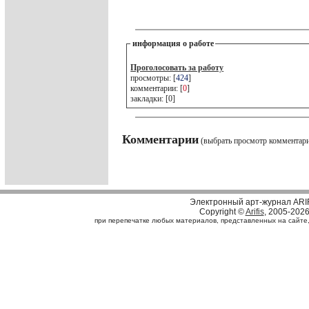
информация о работе
Проголосовать за работу
просмотры: [
424
]
комментарии: [
0
]
закладки: [0]
Комментарии
(выбрать просмотр комментар
Электронный арт-журнал ARI
Copyright ©
Arifis
, 2005-202
при перепечатке любых материалов, представленных на сайте, с