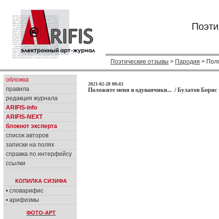
Поэти
Поэтические отзывы
>
Пародия
> Поло
обложка
2021-02-28 08:43
правила
Положите меня в одуванчики... / Булатов Борис 
редакция журнала
ARIFIS-info
ARIFIS-NEXT
блокнот эксперта
список авторов
записки на полях
справка по интерфейсу
ссылки
КОПИЛКА СИЗИФА
• словарифис
• арифизмы
ФОТО-АРТ