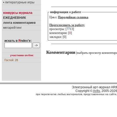
• литературные игры
информация о работе
конкурсы журнала
Цикл:
Пародийная солянка
ЕЖЕДНЕВНИК
лента комментариев
Проголосовать за работу
мегарейтинг
просмотры: [
7713
]
комментарии: [
0
]
закладки: [0]
искать в
Я
ndex'е:
Комментарии
(выбрать просмотр комментар
участники on-line:
Гостей: 28
Электронный арт-журнал ARI
Copyright ©
Arifis
, 2005-202
при перепечатке любых материалов, представленных на сайте, с