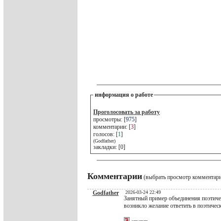
информация о работе
Проголосовать за работу
просмотры: [
975
]
комментарии: [
3
]
голосов: [
1
]
(Godfather)
закладки: [0]
Комментарии
(выбрать просмотр комментар
Godfather
2026-03-24 22:49
Занятный пример объединения поэтичес
возникло желание ответить в поэтичес