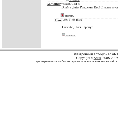
ответить
Godfather
2026-04-04 04:02
Юрий, с Днём Рождения Вас! Счастья и ус
ответить
Youri
2026-04-04 16:29
.
Спасибо, Олег! Тронут...
ответить
Электронный арт-журнал ARI
Copyright ©
Arifis
, 2005-202
при перепечатке любых материалов, представленных на сайте, с