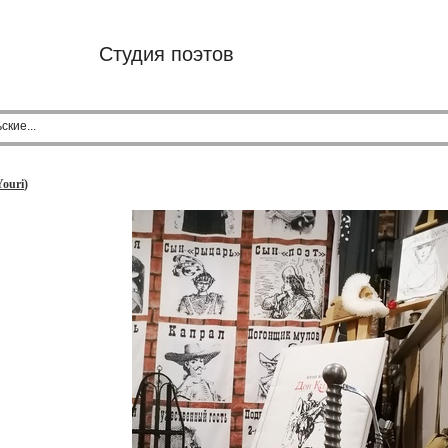
Студия поэтов
кие...
Youri
)