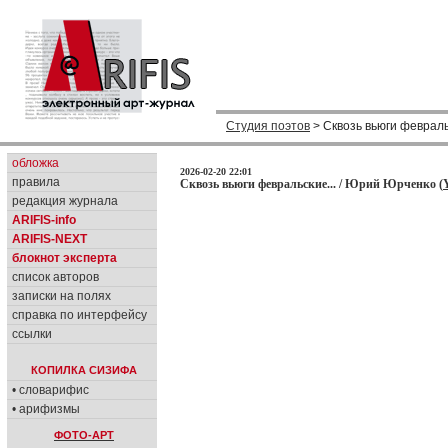
Студия поэтов
> Сквозь вьюги февральс
обложка
2026-02-20 22:01
правила
Сквозь вьюги февральские... / Юрий Юрченко (
редакция журнала
ARIFIS-info
ARIFIS-NEXT
блокнот эксперта
список авторов
записки на полях
справка по интерфейсу
ссылки
КОПИЛКА СИЗИФА
• словарифис
• арифизмы
ФОТО-АРТ