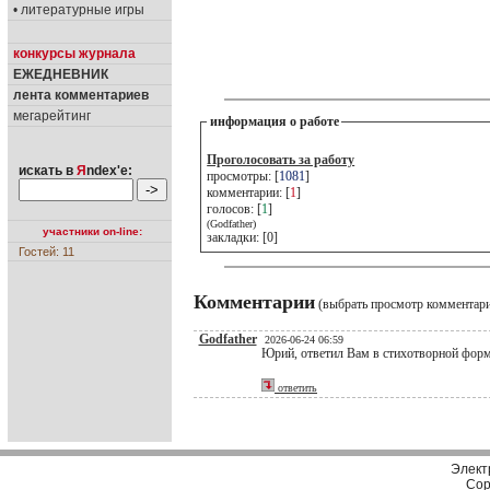
• литературные игры
конкурсы журнала
ЕЖЕДНЕВНИК
лента комментариев
мегарейтинг
информация о работе
Проголосовать за работу
искать в
Я
ndex'е:
просмотры: [
1081
]
комментарии: [
1
]
голосов: [
1
]
(Godfather)
участники on-line:
закладки: [0]
Гостей: 11
Комментарии
(выбрать просмотр комментар
Godfather
2026-06-24 06:59
Юрий, ответил Вам в стихотворной форм
ответить
Элект
Cop