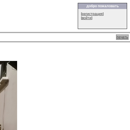
добро пожаловать
[
регистрация
]
[
войти
]
печать