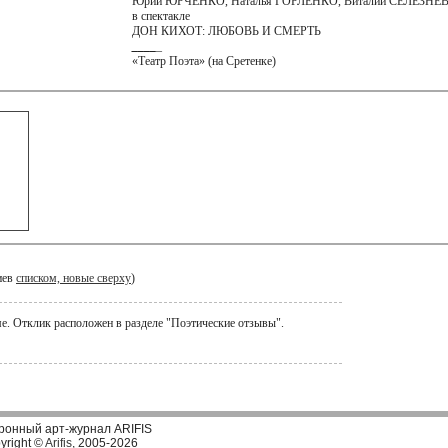
Юрий ЮРЧЕНКО, Наталья ГОРЛЕНКО, Виталий СЕЛЕЗНЕ
в спектакле
ДОН КИХОТ: ЛЮБОВЬ И СМЕРТЬ
_
_
_
_
_
«Театр Поэта» (на Сретенке)
иев
списком, новые сверху
)
е. Отклик расположен в разделе "Поэтические отзывы".
ронный арт-журнал ARIFIS
yright ©
Arifis
, 2005-2026