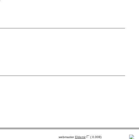
В
webmaster
Eldemir
( 0.008)