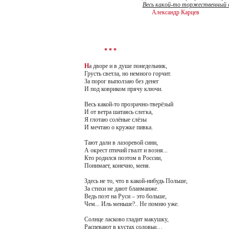
Весь какой-то торжественный д
Александр Карцев
* * *
Н
а дворе и в душе понедельник,
Грусть светла, но немного горчит.
За порог выползаю без денег
И под ковриком прячу ключи.
Весь какой-то прозрачно-тверёзый
И от ветра шатаясь слегка,
Я глотаю солёные слёзы
И мечтаю о кружке пивка.
Тают дали в лазоревой сини,
А окрест птичий гвалт и возня...
Кто родился поэтом в России,
Понимает, конечно, меня.
Здесь не то, что в какой-нибудь Польше,
За стихи не дают бланманже.
Ведь поэт на Руси – это больше,
Чем... Иль меньше?.. Не помню уже.
Солнце ласково гладит макушку,
Распевают в кустах соловьи…