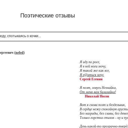
Поэтические отзывы
еду, спотыкаясь о кочки...
ергеевич (
nefed
)
Я иду по росе,
Я в ней ноги мочу,
Я такой же как все,
Я е@аться хочу.
Сергей Есенин
Я поэт, зовусь Незнайка,
От меня вам балалайка!
Николай Носов
Вот я снова поэт и бездельник,
В сердце нежу спокойную грусть
Без награды, без славы, без денег
Только горстка стихов – ну и пус
День какой-то прозрачно-тверё