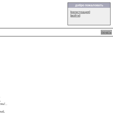
добро пожаловать
[
регистрация
]
[
войти
]
печать
.
,
ть!...
зый,