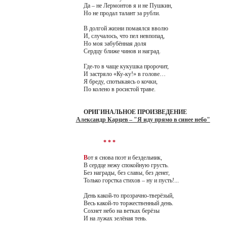
Да – не Лермонтов я и не Пушкин,
Но не продал талант за рубли.
В долгой жизни помаялся вволю
И, случалось, что пел невпопад,
Но моя забубённая доля
Сердцу ближе чинов и наград.
Где-то в чаще кукушка пророчит,
И застряло «Ку-ку!» в голове…
Я бреду, спотыкаясь о кочки,
По колено в росистой траве.
ОРИГИНАЛЬНОЕ ПРОИЗВЕДЕНИЕ
Александр Карцев – "Я иду прямо в синее небо"
* * *
В
от я снова поэт и бездельник,
В сердце нежу спокойную грусть.
Без награды, без славы, без денег,
Только горстка стихов – ну и пусть!...
День какой-то прозрачно-тверёзый,
Весь какой-то торжественный день.
Сохнет небо на ветках берёзы
И на лужах зелёная тень.