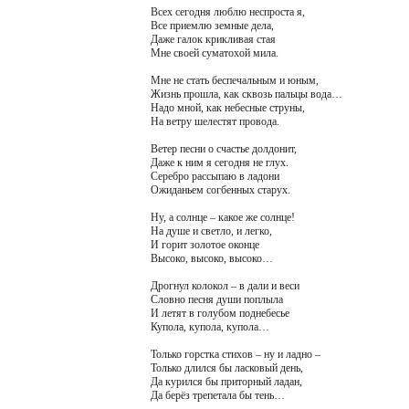
Всех сегодня люблю неспроста я,
Все приемлю земные дела,
Даже галок крикливая стая
Мне своей суматохой мила.
Мне не стать беспечальным и юным,
Жизнь прошла, как сквозь пальцы вода…
Надо мной, как небесные струны,
На ветру шелестят провода.
Ветер песни о счастье долдонит,
Даже к ним я сегодня не глух.
Серебро рассыпаю в ладони
Ожиданьем согбенных старух.
Ну, а солнце – какое же солнце!
На душе и светло, и легко,
И горит золотое оконце
Высоко, высоко, высоко…
Дрогнул колокол – в дали и веси
Словно песня души поплыла
И летят в голубом поднебесье
Купола, купола, купола…
Только горстка стихов – ну и ладно –
Только длился бы ласковый день,
Да курился бы приторный ладан,
Да берёз трепетала бы тень…