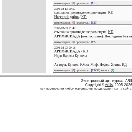
комментарии: [
0
] просмотры: [
113
]
2008-03-13 09:57
ссылка на произведение размещена:
KD
Несущий добро
/
KD
комментарии: [
0
] просмотры: [
120
]
2008-03-03 21:47
ссылка на произведение размещена:
KD
АРИФИСИАДА (послесловие). Последняя битва 
комментарии: [
0
] просмотры: [
122
]
2008-03-03 00:16
АРИФИСИАДА
/
KD
Идея Вадима Куняева
Авторы: Куняев, Юкка, Миф, Нефед, Янина, КД
комментарии: [
0
] просмотры: [
13498
] голоса: [
1
]
Электронный арт-журнал ARI
Copyright ©
Arifis
, 2005-202
при перепечатке любых материалов, представленных на сайте, с