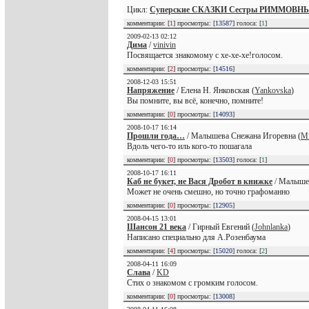
Цикл:
Суперские СКАЗКИ Сестры РИММОВН
комментарии: [
1
] просмотры: [
13587
] голоса: [
1
]
2009-02-13 02:12
Дима
/
vinivin
Посвящается знакомому с хе-хе-хе!голосом.
комментарии: [
2
] просмотры: [
14516
]
2008-12-03 15:51
Напряжение
/ Елена Н. Янковская (
Yankovska
)
Вы помните, вы всё, конечно, помните!
комментарии: [
0
] просмотры: [
14093
]
2008-10-17 16:14
Прошли года…
/ Малышева Снежана Игоревна (
M
Вдоль чего-то иль кого-то пошагала
комментарии: [
0
] просмотры: [
13503
] голоса: [
1
]
2008-10-17 16:11
Каб не букет, не Вася Дробот в книжке
/ Малышев
Может не очень смешно, но точно графоманно
комментарии: [
0
] просмотры: [
12905
]
2008-04-15 13:01
Шансон 21 века
/ Гирный Евгений (
Johnlanka
)
Написано специально для А.Розенбаума
комментарии: [
4
] просмотры: [
15020
] голоса: [
2
]
2008-04-11 16:09
Слава
/
KD
Стих о знакомом с громким голосом.
комментарии: [
0
] просмотры: [
13008
]