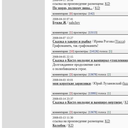
2008-04-11 16:08
ссылка на произведение размещена:
KD
По морю, полному вина...
/
KD
комментарии: [
0
] просмотры: [
142
]
2008-04-10 07:41
Буква Ж
/
nahchev
комментарии: [
1
] просмотры: [
13113
]
2008-04-07 13:27
Сказка о хакере и рыбке
/ Ирина Рогова (
Yucca
)
Графоманить, так графоманить!
комментарии: [
10
] просмотры: [
14126
] голоса: [
5
]
2008-04-05 22:15
Сказка о Косте-молодце и вампирке-утопленни
Долгожданное продолжение саги
о полюбившемся герое.
комментарии: [
3
] просмотры: [
13678
] голоса: [
2
]
2008-04-03 10:01
мои короткие зарисовки
/ Юрий Лузановский (
lu
комментарии: [
3
] просмотры: [
13995
] голоса: [
1
]
2008-03-14 23:37
Сказка о Косте-молодце и вампире-мертвеце
/
K
комментарии: [
3
] просмотры: [
13678
] голоса: [
1
]
2008-03-13 11:30
ссылка на произведение размещена:
KD
Колобок
/
KD