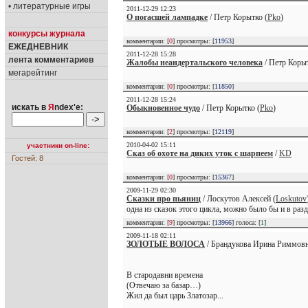
• литературные игры
2011-12-29 12:23
О погасшей лампадке
/ Петр Корытко (
Pko
)
конкурсы журнала
комментарии: [
0
] просмотры: [
11953
]
ЕЖЕДНЕВНИК
2011-12-28 15:28
лента комментариев
Жалобы неандертальского человека
/ Петр Корыт
мегарейтинг
комментарии: [
0
] просмотры: [
11850
]
2011-12-28 15:24
искать в
Я
ndex'е:
Обыкновенное чудо
/ Петр Корытко (
Pko
)
комментарии: [
2
] просмотры: [
12119
]
2010-04-02 15:11
участники on-line:
Сказ об охоте на диких уток с шарпеем
/
KD
Гостей: 8
комментарии: [
0
] просмотры: [
15367
]
2009-11-29 02:30
Сказки про пьяниц
/ Лоскутов Алексей (
Loskutov
одна из сказок этого цикла, можно было бы и в разд
комментарии: [
9
] просмотры: [
13966
] голоса: [
1
]
2009-11-18 02:11
ЗОЛОТЫЕ ВОЛОСА
/ Брандукова Ирина Риммовн
В стародавни времена
(Отвечаю за базар…)
Жил да был царь Златозар...