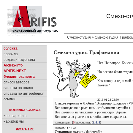
Смехо-ст
Смехо-студия
>
Смехо-студия: Графо
обложка
Смехо-студия: Графомания
правила
редакция журнала
Нет. Не вопрос. Конечн
ARIFIS-info
ARIFIS-NEXT
Но все это были отдел
блокнот эксперта
Как говорил один мой 
список авторов
Зажгём?
записки на полях
справка по интерфейсу
ссылки
2019-01-28 23:50
Стихотворение о Любви
/ Владимир Кондаков (
VK
Все совпадения с реальными событиями случайны.
КОПИЛКА СИЗИФА
Все фамилии из уважения к рогоносцам убраны.
• словарифис
Все имена из уважения к любившим сохранены.
• арифизмы
комментарии: [
0
] просмотры: [
11618
]
2016-01-11 19:48
ФОТО-АРТ
Страшная сказка
/
dudergofka