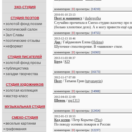
ЭХО-СТУДИЯ
комментарии: [
0
] просмотры: [
14210
]
2016-01-10 23:13
СТУДИЯ ПОЭТОВ
Поэт и машинист
/
dudergofka
Случайно прочитала в Смехо-студии сказочку про п
• золотой фонд поэзии
(больно хлопотное дело). А я могу привести ещё оди
• поэтический салон
комментарии: [
0
] просмотры: [
14755
]
• Зал Славы
2013-12-13 10:46
• поэтические отзывы
Дар
/ Гайдамович Елена (
Helena
)
• неформат
Шуточное стихотворение. В «наивном» стиле.
комментарии: [
0
] просмотры: [
16363
]
СТУДИЯ ПИСАТЕЛЕЙ
2013-11-03 00:37
Бред
/
KD
• золотой фонд прозы
• публицистика
комментарии: [
0
] просмотры: [
16173
]
• загадки творчества
2012-11-17 07:00
Поэт
/ Татьяна Грин (
tatyanagrin
)
СТУДИЯ ХУДОЖНИКОВ
• золотая коллекция
комментарии: [
0
] просмотры: [
14908
]
• мастер-класс
2012-04-03 22:09
Щенок
/
mg1313
МУЗЫКАЛЬНАЯ СТУДИЯ
комментарии: [
0
] просмотры: [
12454
]
2012-01-13 18:53
СМЕХО-СТУДИЯ
Код осени
/ Петр Корытко (
Pko
)
• веселые картинки
По поводу осенних пожаров в России
• графомания
комментарии: [
0
] просмотры: [
12237
]