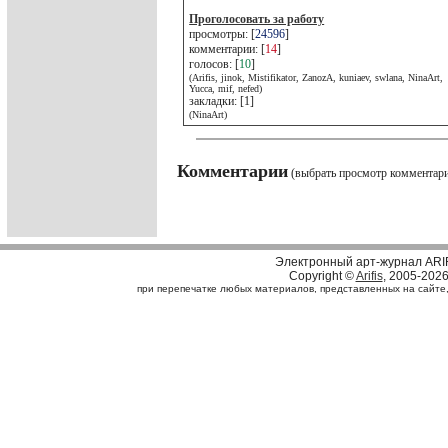
Проголосовать за работу
просмотры: [
24596
]
комментарии: [
14
]
голосов: [
10
]
(Arifis, jinok, Mistifikator, ZanozA, kuniaev, swlana, NinaArt,
Yucca, mif, nefed)
закладки: [1]
(NinaArt)
Комментарии
(выбрать просмотр комментар
Электронный арт-журнал ARI
Copyright ©
Arifis
, 2005-202
при перепечатке любых материалов, представленных на сайте, с