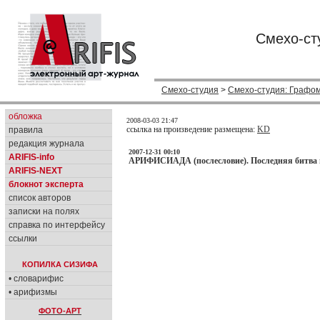
Смехо-ст
Смехо-студия
>
Смехо-студия: Графо
обложка
2008-03-03 21:47
ссылка на произведение размещена:
KD
правила
редакция журнала
2007-12-31 00:10
ARIFIS-info
АРИФИСИАДА (послесловие). Последняя битва г
ARIFIS-NEXT
блокнот эксперта
список авторов
записки на полях
справка по интерфейсу
ссылки
КОПИЛКА СИЗИФА
• словарифис
• арифизмы
ФОТО-АРТ