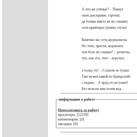
А что же учёные? – Пишут
свои докладные, строчат,
да только никто их не слышит,
хоть принтеры громко стучат.
Конечно же, есть журналисты.
Но этих, прости, журналюг
тем боле не слышат! – речисты,
что, как его, этот – вертлюг,
а толку-то! – Словом не тушат.
Там нужен какой-то брандспойт
с водою... А пруд-то иссушен!
Без пользы нам осени код...
информация о работе
Проголосовать за работу
просмотры: [
12239
]
комментарии: [
0
]
закладки: [0]