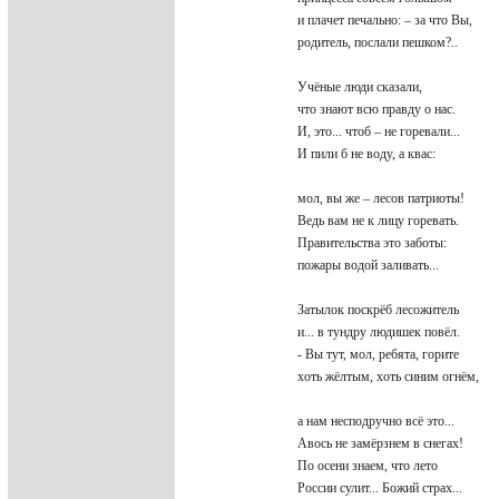
и плачет печально: – за что Вы,
родитель, послали пешком?..
Учёные люди сказали,
что знают всю правду о нас.
И, это... чтоб – не горевали...
И пили б не воду, а квас:
мол, вы же – лесов патриоты!
Ведь вам не к лицу горевать.
Правительства это заботы:
пожары водой заливать...
Затылок поскрёб лесожитель
и... в тундру людишек повёл.
- Вы тут, мол, ребята, горите
хоть жёлтым, хоть синим огнём,
а нам несподручно всё это...
Авось не замёрзнем в снегах!
По осени знаем, что лето
России сулит... Божий страх...