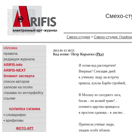
Смехо-ст
Смехо-студия
>
Смехо-студия: Графо
обложка
2012-01-13 18:53
правила
Код осени / Петр Корытко (
Pko
)
редакция журнала
ARIFIS-info
И осени код рассекречен!
ARIFIS-NEXT
Впервые! Сенсация дней:
блокнот эксперта
к учёному люду на встречу
список авторов
пришла, куклы Барби стройней,
записки на полях
справка по интерфейсу
В Москву из соседнего леса,
ссылки
босая – по колкой траве! -
осеннего царства принцесса
КОПИЛКА СИЗИФА
в простом одеяньи – в листве...
• словарифис
• арифизмы
Притихли учёные люди,
ФОТО-АРТ
увидев особу вблизи.