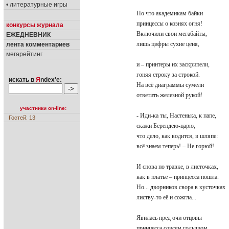
• литературные игры
Но что академикам байки
принцессы о кознях огня!
конкурсы журнала
Включили свои мегабайты,
ЕЖЕДНЕВНИК
лишь цифры сухие ценя,
лента комментариев
мегарейтинг
и – принтеры их заскрипели,
гоняя строку за строкой.
искать в
Я
ndex'е:
На всё диаграммы сумели
ответить железной рукой!
участники on-line:
- Иди-ка ты, Настенька, к папе,
Гостей: 13
скажи Берендею-царю,
что дело, как водится, в шляпе:
всё знаем теперь! – Не горюй!
И снова по травке, в листочках,
как в платье – принцесса пошла.
Но... дворников свора в кусточках
листву-то её и сожгла...
Явилась пред очи отцовы
принцесса совсем голышом