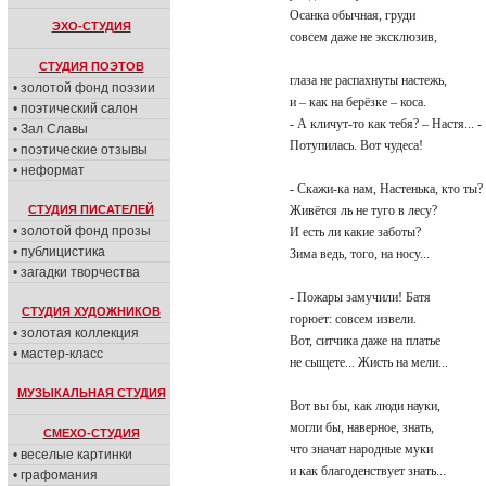
Осанка обычная, груди
ЭХО-СТУДИЯ
совсем даже не эксклюзив,
СТУДИЯ ПОЭТОВ
глаза не распахнуты настежь,
• золотой фонд поэзии
и – как на берёзке – коса.
• поэтический салон
- А кличут-то как тебя? – Настя... -
• Зал Славы
Потупилась. Вот чудеса!
• поэтические отзывы
• неформат
- Скажи-ка нам, Настенька, кто ты?
СТУДИЯ ПИСАТЕЛЕЙ
Живётся ль не туго в лесу?
• золотой фонд прозы
И есть ли какие заботы?
• публицистика
Зима ведь, того, на носу...
• загадки творчества
- Пожары замучили! Батя
СТУДИЯ ХУДОЖНИКОВ
горюет: совсем извели.
• золотая коллекция
Вот, ситчика даже на платье
• мастер-класс
не сыщете... Жисть на мели...
МУЗЫКАЛЬНАЯ СТУДИЯ
Вот вы бы, как люди науки,
могли бы, наверное, знать,
СМЕХО-СТУДИЯ
что значат народные муки
• веселые картинки
и как благоденствует знать...
• графомания