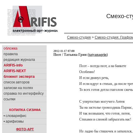
Смехо-ст
Смехо-студия
>
Смехо-студия: Графо
обложка
2012-11-17 07:00
правила
Поэт / Татьяна Грин (
tatyanagrin
)
редакция журнала
ARIFIS-info
Поэт – всегда поэт, а на банкете
ARIFIS-NEXT
Особенно!
блокнот эксперта
И если двинул речь,
список авторов
И если вдруг в стихах, да после тр
записки на полях
То всех готов дотла глаголом сжеч
справка по интерфейсу
ссылки
С упертостью могучего Антея
Ты на застолье громоздишь Парнас
КОПИЛКА СИЗИФА
И так возвышен, что готов, потея,
• словарифис
Стихами и слюной забрызгать нас!
• арифизмы
ФОТО-АРТ
Ну ладно бы стишочек и заткнулся