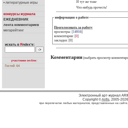
И тут же тоже
• литературные игры
Что-нибудь прочесть!
конкурсы журнала
информация о работе
ЕЖЕДНЕВНИК
лента комментариев
Проголосовать за работу
мегарейтинг
просмотры: [
14916
]
комментарии: [
0
]
закладки: [0]
искать в
Я
ndex'е:
Комментарии
(выбрать просмотр комментар
участники on-line:
Гостей: 64
Электронный арт-журнал ARI
Copyright ©
Arifis
, 2005-202
при перепечатке любых материалов, представленных на сайте, с