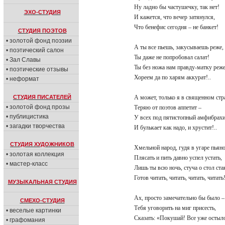
Ну ладно бы частушечку, так нет!
ЭХО-СТУДИЯ
И кажется, что вечер затянулся,
Что бенефис сегодня – не банкет!
СТУДИЯ ПОЭТОВ
• золотой фонд поэзии
А ты все пьешь, закусываешь реже
• поэтический салон
Ты даже не попробовал салат!
• Зал Славы
Ты без ножа нам правду-матку ре
• поэтические отзывы
Хореем да по харям аккурат!..
• неформат
СТУДИЯ ПИСАТЕЛЕЙ
А может, только я в священном ст
• золотой фонд прозы
Теряю от поэтов аппетит –
• публицистика
У всех под пятистопный амфибра
• загадки творчества
И булькает как надо, и хрустит!..
СТУДИЯ ХУДОЖНИКОВ
Хмельной народ, гудя в угаре пья
• золотая коллекция
Плясать и пить давно успел устать,
• мастер-класс
Лишь ты всю ночь, стуча о стол ст
Готов читать, читать, читать, читат
МУЗЫКАЛЬНАЯ СТУДИЯ
Ах, просто замечательно бы было 
СМЕХО-СТУДИЯ
Тебя уговорить на миг присесть,
• веселые картинки
Сказать: «Покушай! Все уже осты
• графомания