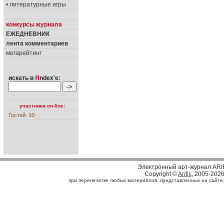
• литературные игры
конкурсы журнала
ЕЖЕДНЕВНИК
лента комментариев
мегарейтинг
искать в
Я
ndex'е:
участники on-line:
Гостей: 10
Электронный арт-журнал ARI
Copyright ©
Arifis
, 2005-202
при перепечатке любых материалов, представленных на сайте, с