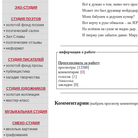
Всё я думаю о том, мимо чего прос
ЭХО-СТУДИЯ
Может это был дружище мойдоды
Моих бабушек и дедушек кумир?
СТУДИЯ ПОЭТОВ
Вот верчу в руке обмылок – на З
• золотой фонд поэзии
На зелёном на сукне не видно ды
• поэтический салон
И твержу уже забытое давно: Миру
• Зал Славы
• поэтические отзывы
• неформат
информация о работе
СТУДИЯ ПИСАТЕЛЕЙ
Проголосовать за работу
• золотой фонд прозы
просмотры: [
13500
]
• публицистика
комментарии: [
0
]
голосов: [
1
]
• загадки творчества
(Yankovska)
закладки: [0]
СТУДИЯ ХУДОЖНИКОВ
• золотая коллекция
• мастер-класс
Комментарии
(выбрать просмотр комментар
МУЗЫКАЛЬНАЯ СТУДИЯ
СМЕХО-СТУДИЯ
• веселые картинки
• графомания