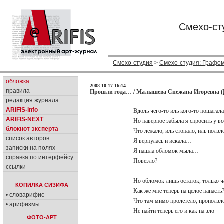
Смехо-ст
Смехо-студия
>
Смехо-студия: Графо
обложка
2008-10-17 16:14
правила
Прошли года… / Малышева Снежана Игоревна (
редакция журнала
ARIFIS-info
Вдоль чего-то иль кого-то пошагал
ARIFIS-NEXT
Но наверное забыла я спросить у в
блокнот эксперта
Что лежало, иль стонало, иль полз
список авторов
Я вернулась и искала…
записки на полях
Я нашла обломок мыла…
справка по интерфейсу
Повезло?
ссылки
Но обломок лишь остаток, только ч
КОПИЛКА СИЗИФА
Как же мне теперь на целое напасть
• словарифис
Что там мимо пролетело, проползл
• арифизмы
Не найти теперь его и как на зло
ФОТО-АРТ