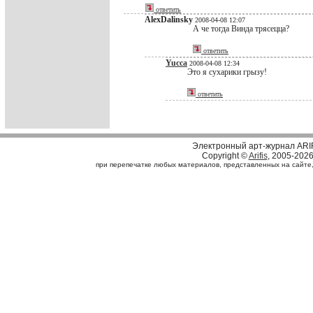
ответить
AlexDalinsky
2008-04-08 12:07
А че тогда Винда трясецца?
ответить
Yucca
2008-04-08 12:34
Это я сухарики грызу!
ответить
Электронный арт-журнал ARI
Copyright ©
Arifis
, 2005-202
при перепечатке любых материалов, представленных на сайте, с