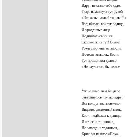
Вдруг не стало тебе худо.
Тварь взмахнула тут рукой.
«Что ж ты наглый-то какой!»
Вздыбилась вокруг водица,
И уродливые лица
Поднимались из нее.
Сколько ж их тут! Ё-моё!
Рожи скорчены от злости.
Почесав затылок, Костя
Тут промолвил делово:
«Не случилось бы чего.»
Уж не знаю, чем бы дело
Завершилось, только вдруг
Все вокруг застекленело.
Видимо, системный глюк.
Костя подбежал к девице,
И отвесив три пинка,
Не замедлил удалиться,
Крикнув нежное «Пока».