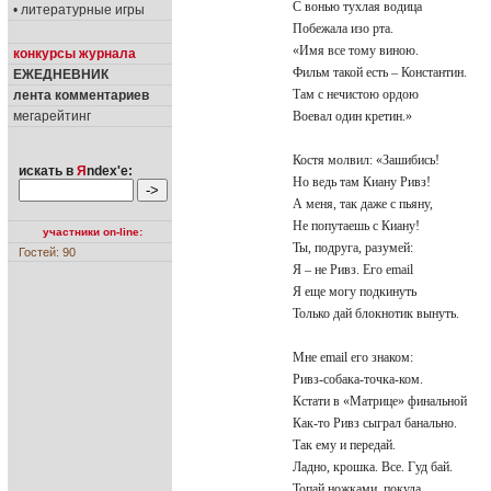
С вонью тухлая водица
• литературные игры
Побежала изо рта.
«Имя все тому виною.
конкурсы журнала
Фильм такой есть – Константин.
ЕЖЕДНЕВНИК
Там с нечистою ордою
лента комментариев
мегарейтинг
Воевал один кретин.»
Костя молвил: «Зашибись!
искать в
Я
ndex'е:
Но ведь там Киану Ривз!
А меня, так даже с пьяну,
Не попутаешь с Киану!
участники on-line:
Ты, подруга, разумей:
Гостей: 90
Я – не Ривз. Его email
Я еще могу подкинуть
Только дай блокнотик вынуть.
Мне email его знаком:
Ривз-собака-точка-ком.
Кстати в «Матрице» финальной
Как-то Ривз сыграл банально.
Так ему и передай.
Ладно, крошка. Все. Гуд бай.
Топай ножками, покуда