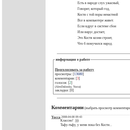
Есть в народе слух ужасный,
Говорят, который год,
Костя с той поры ненастной
Все в компьютере живет.
Если вдруг в системе сбои
Или вирус достает,
Это Костя козни строит,
Что б помучился народ.
информация о работе
Проголосовать за работу
просмотры: [
13680
]
комментарии: [
3
]
голосов: [
2
]
(AlexDalinsky, Yucca)
закладки: [0]
Комментарии
(выбрать просмотр комментар
Yucca
2008-04-08 09:43
Классно! :)))
Тьфу-тьфу, у меня пока без Кости...