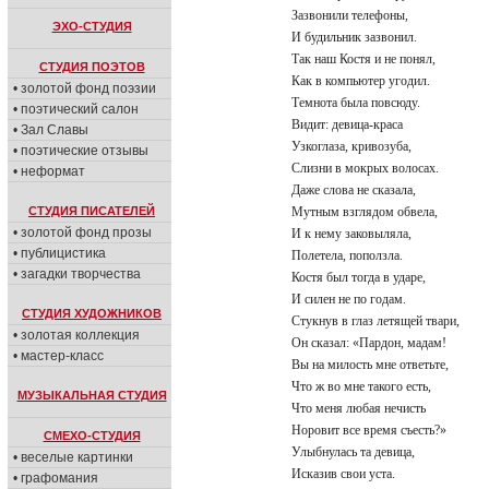
Зазвонили телефоны,
ЭХО-СТУДИЯ
И будильник зазвонил.
Так наш Костя и не понял,
СТУДИЯ ПОЭТОВ
Как в компьютер угодил.
• золотой фонд поэзии
Темнота была повсюду.
• поэтический салон
Видит: девица-краса
• Зал Славы
Узкоглаза, кривозуба,
• поэтические отзывы
Слизни в мокрых волосах.
• неформат
Даже слова не сказала,
СТУДИЯ ПИСАТЕЛЕЙ
Мутным взглядом обвела,
• золотой фонд прозы
И к нему заковыляла,
• публицистика
Полетела, поползла.
• загадки творчества
Костя был тогда в ударе,
И силен не по годам.
СТУДИЯ ХУДОЖНИКОВ
Стукнув в глаз летящей твари,
• золотая коллекция
Он сказал: «Пардон, мадам!
• мастер-класс
Вы на милость мне ответьте,
Что ж во мне такого есть,
МУЗЫКАЛЬНАЯ СТУДИЯ
Что меня любая нечисть
Норовит все время съесть?»
СМЕХО-СТУДИЯ
Улыбнулась та девица,
• веселые картинки
Исказив свои уста.
• графомания