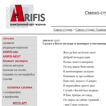
Смехо-ст
Смехо-студия
>
Смехо-студия: Графо
обложка
2008-04-05 22:15
правила
Сказка о Косте-молодце и вампирке-утопленниц
редакция журнала
ARIFIS-info
Жил да был на белом свете
ARIFIS-NEXT
Добрый молодец один.
блокнот эксперта
Ночью лазил в интернете
список авторов
Он под ником Константин.
записки на полях
В комментариях позором
справка по интерфейсу
Новичков за зря клеймил.
ссылки
Пиво пил, играл в «Сапера»,
В порносайтах просто жил.
КОПИЛКА СИЗИФА
Случай с Костей был недавно.
• словарифис
Я Вам, братцы, не совру,
• арифизмы
Он забрел на сайтик странный –
ФОТО-АРТ
- ввв-Страх-точка-ру.