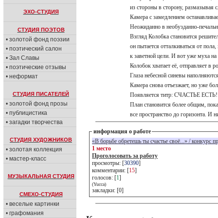
из стороны в сторону, размазывая
ЭХО-СТУДИЯ
Камера с замедлением останавлива
Неожиданно в необузданно-печаль
СТУДИЯ ПОЭТОВ
Взгляд Колобка становится решите
• золотой фонд поэзии
он пытается отталкиваться от пол
• поэтический салон
к заветной цели. И вот уже муха н
• Зал Славы
Колобок хватает её, отправляет в 
• поэтические отзывы
Глаза небесной синевы наполняютс
• неформат
Камера снова отъезжает, но уже бо
СТУДИЯ ПИСАТЕЛЕЙ
Появляется титр: СЧАСТЬЕ ЕСТЬ
• золотой фонд прозы
План становится более общим, пок
• публицистика
все пространство до горизонта. И 
• загадки творчества
информация о работе
СТУДИЯ ХУДОЖНИКОВ
«В борьбе обретешь ты счастье своё...» / конкурс п
1 место
• золотая коллекция
Проголосовать за работу
• мастер-класс
просмотры: [
30390
]
комментарии: [
15
]
МУЗЫКАЛЬНАЯ СТУДИЯ
голосов: [
1
]
(Yucca)
закладки: [0]
СМЕХО-СТУДИЯ
• веселые картинки
• графомания