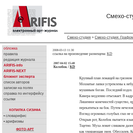
Смехо-ст
Смехо-студия
>
Смехо-студия: Графо
обложка
2008-03-13 11:30
ссылка на произведение размещена:
KD
правила
редакция журнала
2007-04-02 15:40
ARIFIS-info
Колобок /
KD
ARIFIS-NEXT
блокнот эксперта
Крупный план лежащей на грязном
список авторов
Мохнатые лапки устремлены к небу
записки на полях
мушиным богам. Последний вздох 
справка по интерфейсу
Камера медленно отъезжает. В кад
ссылки
Лишенное конечностей существо, 
перекатиться на бок. Путем нечело
КОПИЛКА СИЗИФА
Взгляд огромных голубых глаз не 
• словарифис
Открыв рот, Колобок пытается язы
• арифизмы
Тщетно. Муха лежит слишком далек
ФОТО-АРТ
как умирающая змея. Обессилев, 