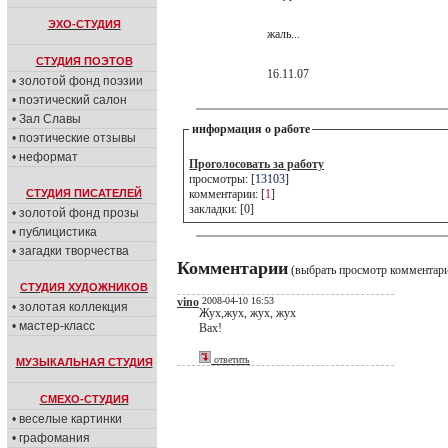
ЭХО-СТУДИЯ
жаль...
СТУДИЯ ПОЭТОВ
16.11.07
• золотой фонд поэзии
• поэтический салон
• Зал Славы
информация о работе
• поэтические отзывы
• неформат
Проголосовать за работу
просмотры: [
13103
]
СТУДИЯ ПИСАТЕЛЕЙ
комментарии: [
1
]
закладки: [0]
• золотой фонд прозы
• публицистика
• загадки творчества
Комментарии
(выбрать просмотр комментар
СТУДИЯ ХУДОЖНИКОВ
vino
2008-04-10 16:53
• золотая коллекция
Жух,жух, жух, жух
• мастер-класс
Вах!
ответить
МУЗЫКАЛЬНАЯ СТУДИЯ
СМЕХО-СТУДИЯ
• веселые картинки
• графомания