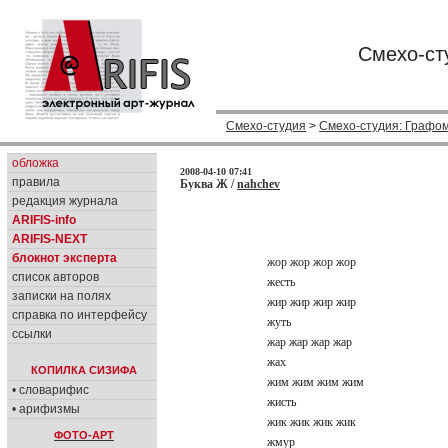
Смехо-ст
Смехо-студия
>
Смехо-студия: Графо
обложка
2008-04-10 07:41
правила
Буква Ж /
nahchev
редакция журнала
ARIFIS-info
ARIFIS-NEXT
блокнот эксперта
жор жор жор жор
список авторов
жесть
записки на полях
жир жир жир жир
справка по интерфейсу
жуть
ссылки
жар жар жар жар
жах
КОПИЛКА СИЗИФА
жим жим жим жим
• словарифис
жисть
• арифизмы
жик жик жик жик
ФОТО-АРТ
жмур