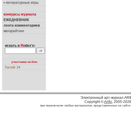
• литературные игры
конкурсы журнала
ЕЖЕДНЕВНИК
лента комментариев
мегарейтинг
искать в
Я
ndex'е:
участники on-line:
Гостей: 24
Электронный арт-журнал ARI
Copyright ©
Arifis
, 2005-202
при перепечатке любых материалов, представленных на сайте, с