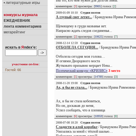
Вы тот, кто мне нужен для долгой зимы.
• литературные игры
комментарии: [
3
] просмотры: [
9905
] голоса: [
2
]
2009-01-09 10:10
Студия поэтов
конкурсы журнала
А глупый снег летит...
/ Брандукова Ирина Риммов
ЕЖЕДНЕВНИК
Щемящему в груди названья нет.
лента комментариев
Напрасно ждать следов соединенья...
мегарейтинг
комментарии: [
2
] просмотры: [
10625
] голоса: [
7
]
2008-12-14 12:59
Студия поэтов
ОТБОЛЕЛА СЕГОДНЯ...
/ Брандукова Ирина Рим
искать в
Я
ndex'е:
Отболела сегодня моя голова…
И огнями Дворцового моста
участники on-line:
Жутковато призывно мерцает Нева...
Гостей: 66
Поэтический конкурс «КРИЗИС»
3 место
комментарии: [
5
] просмотры: [
14789
] голоса: [
3
]
2008-11-20 19:00
Студия поэтов
Ах, я бы не стала...
/ Брандукова Ирина Риммовна 
Ах, я бы не стала кобениться,
Но он, доскакав до меня,
Успел сообщить, что я пленница
комментарии: [
6
] просмотры: [
10959
] голоса: [
8
]
2008-07-08 18:20
Студия поэтов
Сладости в алой коробке
/ Брандукова Ирина Рим
Увязались за мной с тёплой шалью…
Побоялись оставить одну?!