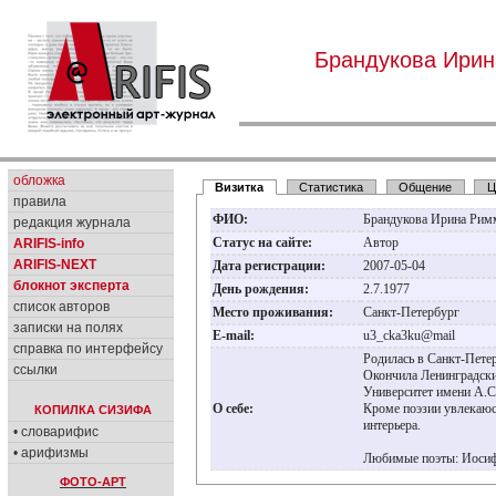
Брандукова Ири
обложка
Визитка
Статистика
Общение
Ц
правила
ФИО:
Брандукова Ирина Ри
редакция журнала
Статус на сайте:
Автор
ARIFIS-info
ARIFIS-NEXT
Дата регистрации:
2007-05-04
блокнот эксперта
День рождения:
2.7.1977
список авторов
Место проживания:
Санкт-Петербург
записки на полях
E-mail:
u3_cka3ku@mail
справка по интерфейсу
Родилась в Санкт-Пете
ссылки
Окончила Ленинградски
Университет имени А.С
О себе:
Кроме поэзии увлекаюс
КОПИЛКА СИЗИФА
интерьера.
• словарифис
• арифизмы
Любимые поэты: Иосиф
ФОТО-АРТ