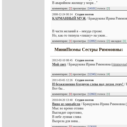
В аварийном жилище у моря..."
комментарии: [
2
] просмотры: [
14101
] голоса: [
2
]
2008-12-24 00:14
Студия поэтов
КАРМАННЫЙ МУЖ
/ Брандукова Ирина Риммов
В части желаний я – некуда строже.
Но, как-то тяпнула «лишку» на ужин...
комментарии: [
1
] просмотры: [
12092
] голоса: [
2
] закладки:
[1]
МиниПоэмы Сестры Риммовны:
2012-02-10 08:45
Студия поэтов
Мой свет
/ Брандукова Ирина Риммовна (
rimmovna
комментарии: [
1
] просмотры: [
12345
] голоса: [
4
]
2011-03-05 12:26
Студия поэтов
И безжизненно бледную слева над лесом луну!
/
Вот бы...
комментарии: [
0
] просмотры: [
12063
] голоса: [
1
]
2010-04-20 13:40
Студия поэтов
Вино из мирабели
/ Брандукова Ирина Риммовна (
Мыс во время отлива
Выглядит сиротливо,
В небе лунная слива
Вызрела для вина...
комментарии: [
0
] просмотры: [
12610
]