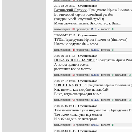
2010-03-20 08:57
Студия поэтов
Готический Ларчик
/ Брандукова Ирина Риммовна
В готический ларчик тончайшей резьбы
(подарок моей непутёвой судьбы)
Мной сложены письма, Высочество, к Вам…
комментарии: [
0
] просмотры: [
11617
] голоса: [
1
]
2009-10-12 17:11
Студия поэтов
ТРОЕ
/ Брандукова Ирина Риммовна (
rimmovna
)
Никто не подумал бы – ссора...
комментарии: [
4
] просмотры: [
12650
] голоса: [
8
]
2009-09-08 11:51
Студия поэтов
ПОКАЗАЛОСЬ НА МИГ
/ Брандукова Ирина Рим
А потом пришла осень,
расставила всё по местам...
комментарии: [
5
] просмотры: [
12688
] голоса: [
3
] закладки:
[1]
2009-07-02 19:06
Студия поэтов
Я ВСЁ СКАЗАЛ...
/ Брандукова Ирина Риммовна (
Как тяжело, как скорбно ты влюблён
В неё, когда она проходит мимо...
комментарии: [
6
] просмотры: [
11130
] голоса: [
3
] закладки:
[1]
2009-06-16 19:43
Студия поэтов
Там эмменталь луны над молом...
/ Брандукова 
Там эмменталь луны над молом
И рыбный день по четвергам...
комментарии: [
1
] просмотры: [
10559
] голоса: [
1
]
2009-03-13 14:45
Студия поэтов