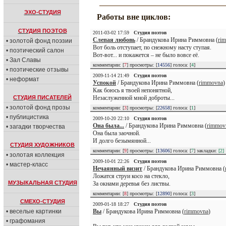
ЭХО-СТУДИЯ
Работы вне циклов:
СТУДИЯ ПОЭТОВ
2011-03-02 17:59
Студия поэтов
Слепая любовь
/ Брандукова Ирина Риммовна (
ri
• золотой фонд поэзии
Вот боль отступает, по снежному насту ступая.
• поэтический салон
Вот-вот... и покажется – не было вовсе её.
• Зал Славы
комментарии: [
7
] просмотры: [
14556
] голоса: [
4
]
• поэтические отзывы
2009-11-14 21:49
Студия поэтов
• неформат
Успокой
/ Брандукова Ирина Риммовна (
rimmovna
)
Как боюсь я твоей непонятной,
Незаслуженной мной доброты...
СТУДИЯ ПИСАТЕЛЕЙ
• золотой фонд прозы
комментарии: [
3
] просмотры: [
22658
] голоса: [
1
]
• публицистика
2009-10-20 22:10
Студия поэтов
Она была...
/ Брандукова Ирина Риммовна (
rimmov
• загадки творчества
Она была заочной.
И долго безымянной...
СТУДИЯ ХУДОЖНИКОВ
комментарии: [
9
] просмотры: [
13606
] голоса: [
7
] закладки:
[2]
• золотая коллекция
2009-10-01 22:26
Студия поэтов
• мастер-класс
Нечаянный визит
/ Брандукова Ирина Риммовна (
Ложатся струи косо на стекло,
МУЗЫКАЛЬНАЯ СТУДИЯ
За окнами деревья без листвы.
комментарии: [
8
] просмотры: [
12890
] голоса: [
3
]
СМЕХО-СТУДИЯ
2009-01-18 18:27
Студия поэтов
Вы
/ Брандукова Ирина Риммовна (
rimmovna
)
• веселые картинки
• графомания