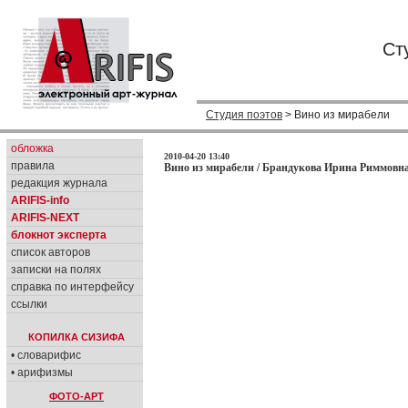
Ст
Студия поэтов
> Вино из мирабели
обложка
2010-04-20 13:40
правила
Вино из мирабели / Брандукова Ирина Риммовна
редакция журнала
ARIFIS-info
ARIFIS-NEXT
блокнот эксперта
список авторов
записки на полях
справка по интерфейсу
ссылки
КОПИЛКА СИЗИФА
• словарифис
• арифизмы
ФОТО-АРТ