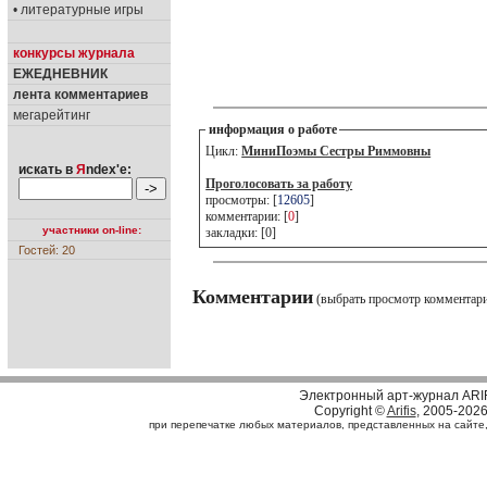
• литературные игры
конкурсы журнала
ЕЖЕДНЕВНИК
лента комментариев
мегарейтинг
информация о работе
Цикл:
МиниПоэмы Сестры Риммовны
искать в
Я
ndex'е:
Проголосовать за работу
просмотры: [
12605
]
комментарии: [
0
]
участники on-line:
закладки: [0]
Гостей: 20
Комментарии
(выбрать просмотр комментар
Электронный арт-журнал ARI
Copyright ©
Arifis
, 2005-202
при перепечатке любых материалов, представленных на сайте, с