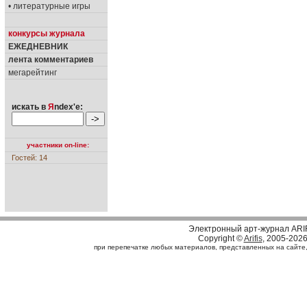
• литературные игры
конкурсы журнала
ЕЖЕДНЕВНИК
лента комментариев
мегарейтинг
искать в
Я
ndex'е:
участники on-line:
Гостей: 14
Электронный арт-журнал ARI
Copyright ©
Arifis
, 2005-202
при перепечатке любых материалов, представленных на сайте, с