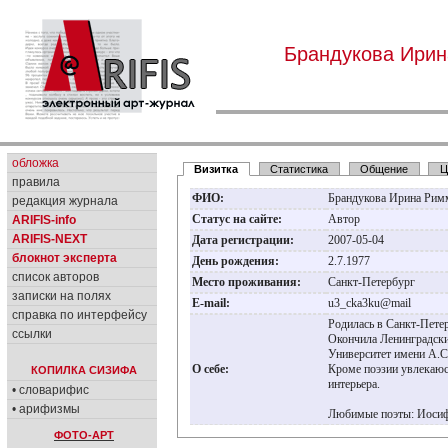
Брандукова Ири
обложка
Визитка
Статистика
Общение
Ц
правила
ФИО:
Брандукова Ирина Ри
редакция журнала
Статус на сайте:
Автор
ARIFIS-info
ARIFIS-NEXT
Дата регистрации:
2007-05-04
блокнот эксперта
День рождения:
2.7.1977
список авторов
Место проживания:
Санкт-Петербург
записки на полях
E-mail:
u3_cka3ku@mail
справка по интерфейсу
Родилась в Санкт-Пете
ссылки
Окончила Ленинградски
Университет имени А.С
О себе:
Кроме поэзии увлекаюс
КОПИЛКА СИЗИФА
интерьера.
• словарифис
• арифизмы
Любимые поэты: Иосиф
ФОТО-АРТ