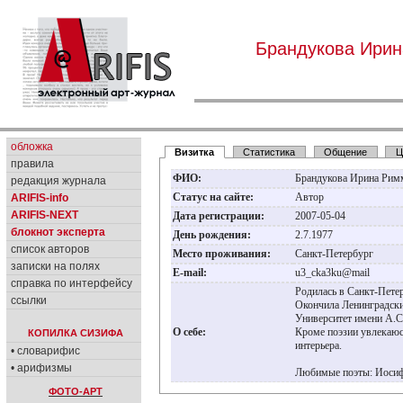
Брандукова Ири
обложка
Визитка
Статистика
Общение
Ц
правила
ФИО:
Брандукова Ирина Ри
редакция журнала
Статус на сайте:
Автор
ARIFIS-info
ARIFIS-NEXT
Дата регистрации:
2007-05-04
блокнот эксперта
День рождения:
2.7.1977
список авторов
Место проживания:
Санкт-Петербург
записки на полях
E-mail:
u3_cka3ku@mail
справка по интерфейсу
Родилась в Санкт-Пете
ссылки
Окончила Ленинградски
Университет имени А.С
О себе:
Кроме поэзии увлекаюс
КОПИЛКА СИЗИФА
интерьера.
• словарифис
• арифизмы
Любимые поэты: Иосиф
ФОТО-АРТ