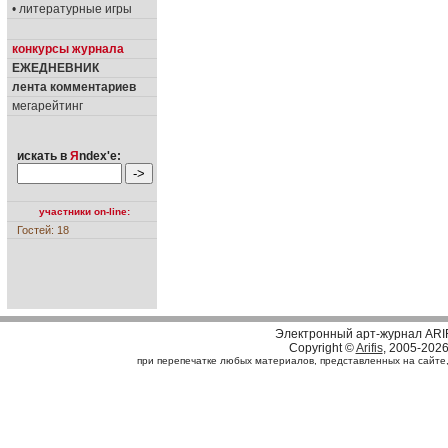
• литературные игры
конкурсы журнала
ЕЖЕДНЕВНИК
лента комментариев
мегарейтинг
искать в
Я
ndex'е:
участники on-line:
Гостей: 18
Электронный арт-журнал ARI
Copyright ©
Arifis
, 2005-202
при перепечатке любых материалов, представленных на сайте, с