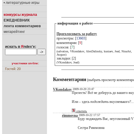
• литературные игры
конкурсы журнала
ЕЖЕДНЕВНИК
информация о работе
лента комментариев
мегарейтинг
Проголосовать за работу
просмотры: [
13603
]
комментарии: [
9
]
искать в
Я
ndex'е:
голосов: [
7
]
(salvation, VKondakov, AlexDalinsky, kuniaev, Jead, NinaArt,
Awgust)
закладки: [2]
(VKondakov, Jead)
участники on-line:
Гостей: 20
Комментарии
(выбрать просмотр комментар
VKondakov
2009-10-20 23:47
Прелесть! Всё не доберусь до вашего вкус
Или – здесь
подождать
вкусненького?...
ответить
rimmovna
2009-10-22 17:57
Буду поджидать Вас, неугомонный 
Сестра Риммовна