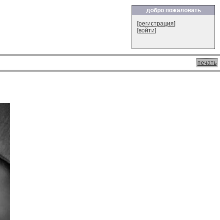
добро пожаловать
[
регистрация
]
[
войти
]
печать