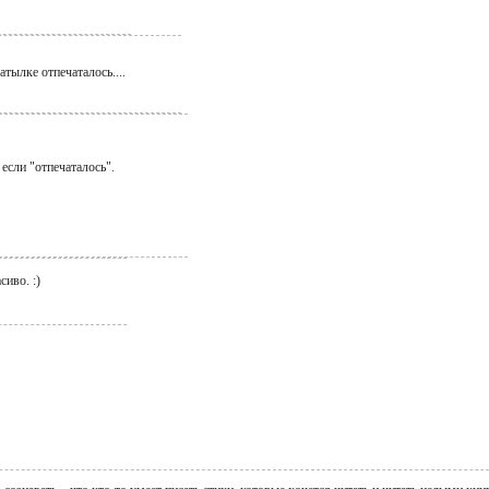
атылке отпечаталось....
 если "отпечаталось".
сиво. :)