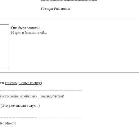
Сестра Риммовна
Она была заочной.
И долго безымянной...
иев
списком, новые сверху
)
ного сайта, но обещаю ....наследить там!
 (Это уже мысли вслух...)
VKondakov!