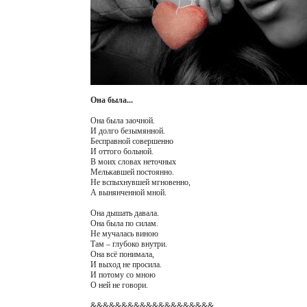
Она была...
Она была заочной.
И долго безымянной.
Бесправной совершенно
И оттого больной.
В моих словах неточных
Мелькавшей постоянно.
Не вспыхнувшей мгновенно,
А вынянченной мной.
Она дышать давала.
Она была по силам.
Не мучалась виною
Там – глубоко внутри.
Она всё понимала,
И выход не просила.
И потому со мною
О ней не говори.
&&&&&&&&&&&&&&&&&&&&