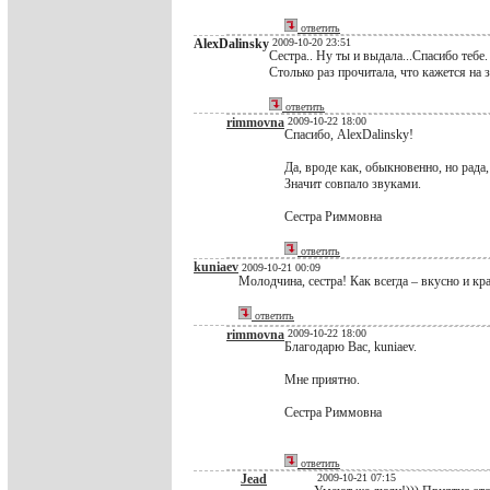
ответить
AlexDalinsky
2009-10-20 23:51
Сестра.. Ну ты и выдала...Спасибо тебе.
Столько раз прочитала, что кажется на з
ответить
rimmovna
2009-10-22 18:00
Спасибо, AlexDalinsky!
Да, вроде как, обыкновенно, но рада,
Значит совпало звуками.
Сестра Риммовна
ответить
kuniaev
2009-10-21 00:09
Молодчина, сестра! Как всегда – вкусно и кра
ответить
rimmovna
2009-10-22 18:00
Благодарю Вас, kuniaev.
Мне приятно.
Сестра Риммовна
ответить
Jead
2009-10-21 07:15