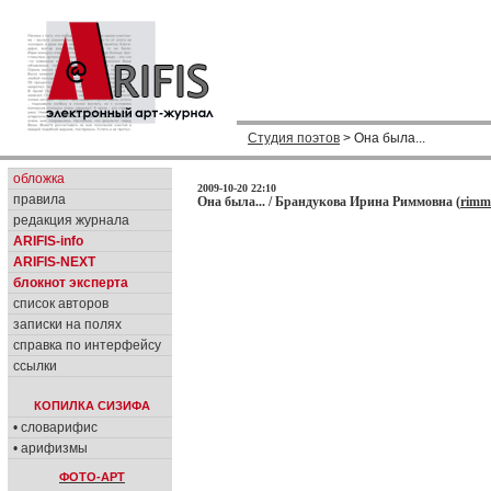
Студия поэтов
> Она была...
обложка
2009-10-20 22:10
правила
Она была... / Брандукова Ирина Риммовна (
rimm
редакция журнала
ARIFIS-info
ARIFIS-NEXT
блокнот эксперта
список авторов
записки на полях
справка по интерфейсу
ссылки
КОПИЛКА СИЗИФА
• словарифис
• арифизмы
ФОТО-АРТ