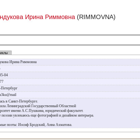
ндукова Ирина Риммовна
(RIMMOVNA)
иклы
укова Ирина Риммовна
р
05-04
977
-Петербург
a3ku@mail
ась в Санкт-Петербурге.
ила Ленинградский Государственный Областной
рситет имени А.С.Пушкина, юридический факультет.
 поэзии увлекаюсь еще фотографией и дизайном интерьера.
ые поэты: Иосиф Бродский, Анна Ахматова.