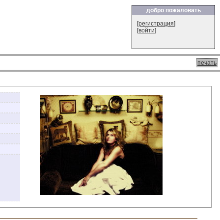
добро пожаловать
[
регистрация
]
[
войти
]
печать