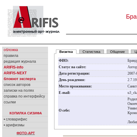
Бра
обложка
Визитка
Статистика
Общение
Ц
правила
ФИО:
Бранд
редакция журнала
Статус на сайте:
Авто
ARIFIS-info
ARIFIS-NEXT
Дата регистрации:
2007-
блокнот эксперта
День рождения:
2.7.1
список авторов
Место проживания:
Санкт
записки на полях
E-mail:
u3_ck
справка по интерфейсу
Родил
ссылки
Оконч
Униве
О себе:
Кроме
КОПИЛКА СИЗИФА
• словарифис
Любим
• арифизмы
ФОТО-АРТ