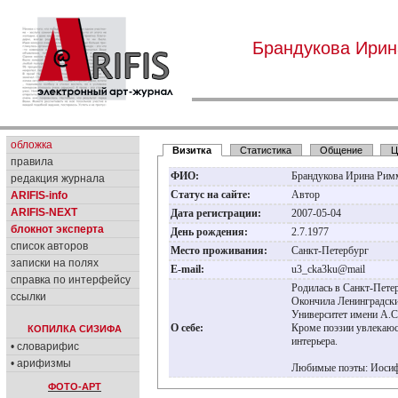
Брандукова Ири
обложка
Визитка
Статистика
Общение
Ц
правила
ФИО:
Брандукова Ирина Ри
редакция журнала
Статус на сайте:
Автор
ARIFIS-info
ARIFIS-NEXT
Дата регистрации:
2007-05-04
блокнот эксперта
День рождения:
2.7.1977
список авторов
Место проживания:
Санкт-Петербург
записки на полях
E-mail:
u3_cka3ku@mail
справка по интерфейсу
Родилась в Санкт-Пете
ссылки
Окончила Ленинградски
Университет имени А.С
О себе:
Кроме поэзии увлекаюс
КОПИЛКА СИЗИФА
интерьера.
• словарифис
• арифизмы
Любимые поэты: Иосиф
ФОТО-АРТ