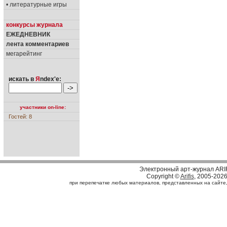
• литературные игры
конкурсы журнала
ЕЖЕДНЕВНИК
лента комментариев
мегарейтинг
искать в
Я
ndex'е:
участники on-line:
Гостей: 8
Электронный арт-журнал ARI
Copyright ©
Arifis
, 2005-202
при перепечатке любых материалов, представленных на сайте, с