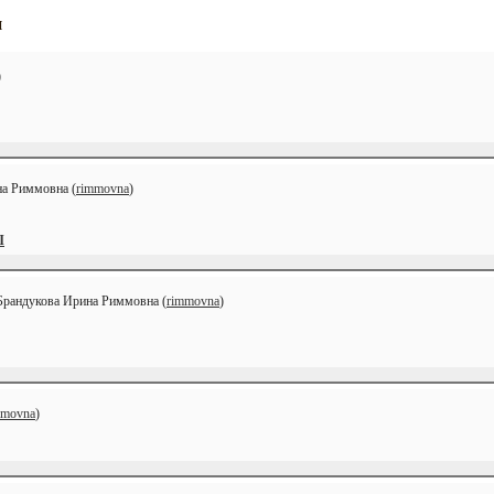
и
)
на Риммовна (
rimmovna
)
Ы
 Брандукова Ирина Риммовна (
rimmovna
)
mmovna
)