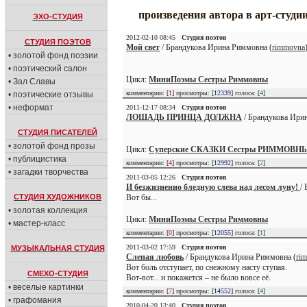
произведения автора в арт-студи
ЭХО-СТУДИЯ
2012-02-10 08:45
Студия поэтов
СТУДИЯ ПОЭТОВ
Мой свет
/ Брандукова Ирина Риммовна (
rimmovna
• золотой фонд поэзии
• поэтический салон
Цикл:
МиниПоэмы Сестры Риммовны
• Зал Славы
комментарии: [
1
] просмотры: [
12339
] голоса: [
4
]
• поэтические отзывы
• неформат
2011-12-17 08:34
Студия поэтов
ЛОШАДЬ ПРИНЦА ДОЛЖНА
/ Брандукова Ири
СТУДИЯ ПИСАТЕЛЕЙ
• золотой фонд прозы
Цикл:
Суперские СКАЗКИ Сестры РИММОВН
• публицистика
комментарии: [
4
] просмотры: [
12992
] голоса: [
2
]
• загадки творчества
2011-03-05 12:26
Студия поэтов
И безжизненно бледную слева над лесом луну!
/
СТУДИЯ ХУДОЖНИКОВ
Вот бы...
• золотая коллекция
Цикл:
МиниПоэмы Сестры Риммовны
• мастер-класс
комментарии: [
0
] просмотры: [
12055
] голоса: [
1
]
2011-03-02 17:59
Студия поэтов
МУЗЫКАЛЬНАЯ СТУДИЯ
Слепая любовь
/ Брандукова Ирина Риммовна (
ri
Вот боль отступает, по снежному насту ступая.
СМЕХО-СТУДИЯ
Вот-вот... и покажется – не было вовсе её.
• веселые картинки
комментарии: [
7
] просмотры: [
14552
] голоса: [
4
]
• графомания
2010-04-20 13:40
Студия поэтов