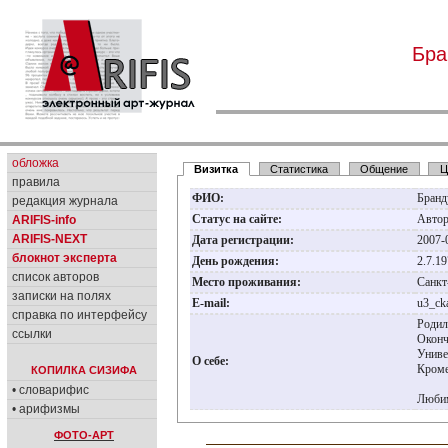
Бра
обложка
Визитка
Статистика
Общение
Ц
правила
ФИО:
Бранд
редакция журнала
Статус на сайте:
Авто
ARIFIS-info
ARIFIS-NEXT
Дата регистрации:
2007-
блокнот эксперта
День рождения:
2.7.1
список авторов
Место проживания:
Санкт
записки на полях
E-mail:
u3_ck
справка по интерфейсу
Родил
ссылки
Оконч
Униве
О себе:
Кроме
КОПИЛКА СИЗИФА
• словарифис
Любим
• арифизмы
ФОТО-АРТ