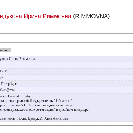
ндукова Ирина Риммовна
(RIMMOVNA)
иклы
укова Ирина Риммовна
р
05-04
977
-Петербург
a3ku@mail
ась в Санкт-Петербурге.
ила Ленинградский Государственный Областной
рситет имени А.С.Пушкина, юридический факультет.
 поэзии увлекаюсь еще фотографией и дизайном интерьера.
ые поэты: Иосиф Бродский, Анна Ахматова.