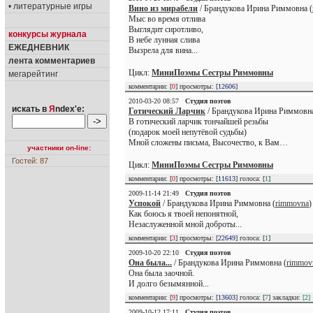
• литературные игры
Вино из мирабели
/ Брандукова Ирина Риммовна (
Мыс во время отлива
Выглядит сиротливо,
конкурсы журнала
В небе лунная слива
ЕЖЕДНЕВНИК
Вызрела для вина...
лента комментариев
Цикл:
МиниПоэмы Сестры Риммовны
мегарейтинг
комментарии: [
0
] просмотры: [
12606
]
2010-03-20 08:57
Студия поэтов
искать в
Я
ndex'е:
Готический Ларчик
/ Брандукова Ирина Риммовна
В готический ларчик тончайшей резьбы
(подарок моей непутёвой судьбы)
Мной сложены письма, Высочество, к Вам…
участники on-line:
Гостей: 87
Цикл:
МиниПоэмы Сестры Риммовны
комментарии: [
0
] просмотры: [
11613
] голоса: [
1
]
2009-11-14 21:49
Студия поэтов
Успокой
/ Брандукова Ирина Риммовна (
rimmovna
)
Как боюсь я твоей непонятной,
Незаслуженной мной доброты...
комментарии: [
3
] просмотры: [
22649
] голоса: [
1
]
2009-10-20 22:10
Студия поэтов
Она была...
/ Брандукова Ирина Риммовна (
rimmov
Она была заочной.
И долго безымянной...
комментарии: [
9
] просмотры: [
13603
] голоса: [
7
] закладки:
[2]
2009-10-12 17:11
Студия поэтов