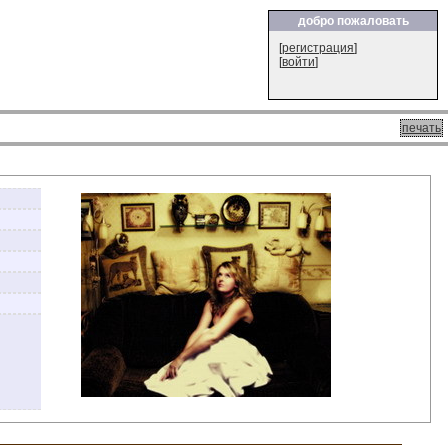
добро пожаловать
[
регистрация
]
[
войти
]
печать