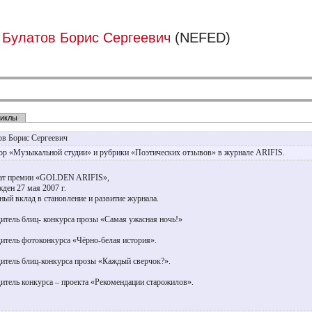
Булатов Борис Сергеевич
(NEFED)
иклы
ов Борис Сергеевич
ор «Музыкальной студии» и рубрики «Поэтических отзывов» в журнале ARIFIS.
ат премии «GOLDEN ARIFIS»,
жден 27 мая 2007 г.
нный вклад в становление и развитие журнала.
итель блиц- конкурса прозы «Самая ужасная ночь!»
итель фотоконкурса «Чёрно-белая история».
итель блиц-конкурса прозы «Каждый сверчок?».
итель конкурса – проекта «Рекомендации старожилов».