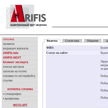
обложка
Визитка
Статистика
Общение
Ц
правила
ФИО:
Булат
редакция журнала
Статус на сайте:
Курат
ARIFIS-info
ARIFIS-NEXT
Лауре
блокнот эксперта
награ
список авторов
за це
записки на полях
справка по интерфейсу
Побед
ссылки
Побед
КОПИЛКА СИЗИФА
Побед
• словарифис
Побед
• арифизмы
ФОТО-АРТ