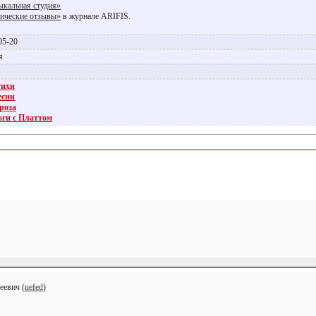
кальная студия»
ические отзывы»
в журнале ARIFIS.
05-20
ия
тихи
есни
роза
ги с Платтом
еевич (
nefed
)