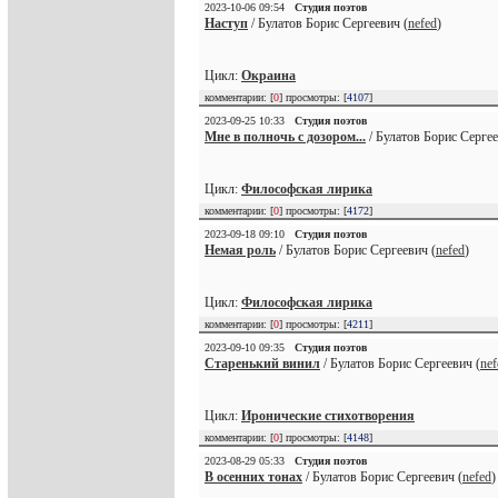
2023-10-06 09:54
Студия поэтов
Наступ
/ Булатов Борис Сергеевич (
nefed
)
Цикл:
Окраина
комментарии: [
0
] просмотры: [
4107
]
2023-09-25 10:33
Студия поэтов
Мне в полночь с дозором...
/ Булатов Борис Сергее
Цикл:
Философская лирика
комментарии: [
0
] просмотры: [
4172
]
2023-09-18 09:10
Студия поэтов
Немая роль
/ Булатов Борис Сергеевич (
nefed
)
Цикл:
Философская лирика
комментарии: [
0
] просмотры: [
4211
]
2023-09-10 09:35
Студия поэтов
Старенький винил
/ Булатов Борис Сергеевич (
nef
Цикл:
Иронические стихотворения
комментарии: [
0
] просмотры: [
4148
]
2023-08-29 05:33
Студия поэтов
В осенних тонах
/ Булатов Борис Сергеевич (
nefed
)