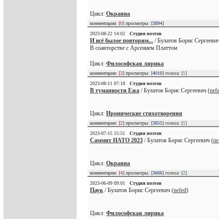
Цикл:
Окраина
комментарии: [
0
] просмотры: [
3894
]
2023-08-22 14:02
Студия поэтов
И всё былое повторим...
/ Булатов Борис Сергеевич
В соавторстве с Арсением Платтом
Цикл:
Философская лирика
комментарии: [
3
] просмотры: [
4010
] голоса: [
1
]
2023-08-11 07:18
Студия поэтов
В туманности Ежа
/ Булатов Борис Сергеевич (
nef
Цикл:
Иронические стихотворения
комментарии: [
2
] просмотры: [
3855
] голоса: [
1
]
2023-07-15 15:51
Студия поэтов
Саммит НАТО 2023
/ Булатов Борис Сергеевич (
ne
Цикл:
Окраина
комментарии: [
4
] просмотры: [
3666
] голоса: [
2
]
2023-06-09 09:01
Студия поэтов
Паук
/ Булатов Борис Сергеевич (
nefed
)
Цикл:
Философская лирика