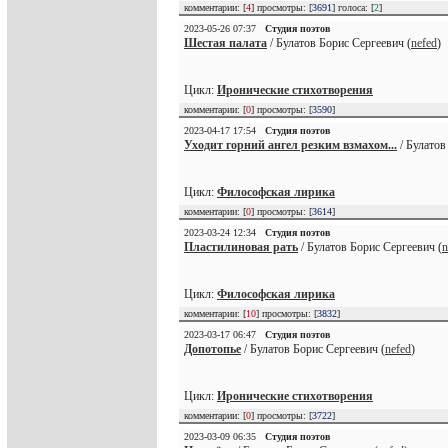
комментарии: [
4
] просмотры: [
3691
] голоса: [
2
]
2023-05-26 07:37
Студия поэтов
Шестая палата
/ Булатов Борис Сергеевич (
nefed
)
Цикл:
Иронические стихотворения
комментарии: [
0
] просмотры: [
3590
]
2023-04-17 17:54
Студия поэтов
Уходит горний ангел резким взмахом...
/ Булатов
Цикл:
Философская лирика
комментарии: [
0
] просмотры: [
3614
]
2023-03-24 12:34
Студия поэтов
Пластилиновая рать
/ Булатов Борис Сергеевич (
n
Цикл:
Философская лирика
комментарии: [
10
] просмотры: [
3832
]
2023-03-17 06:47
Студия поэтов
Допотопье
/ Булатов Борис Сергеевич (
nefed
)
Цикл:
Иронические стихотворения
комментарии: [
0
] просмотры: [
3722
]
2023-03-09 06:35
Студия поэтов