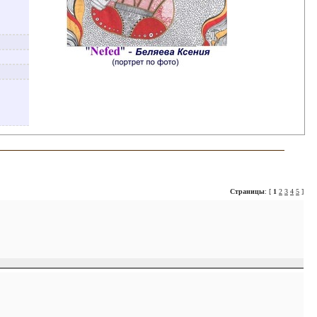
Страницы
: [
1
2
3
4
5
]