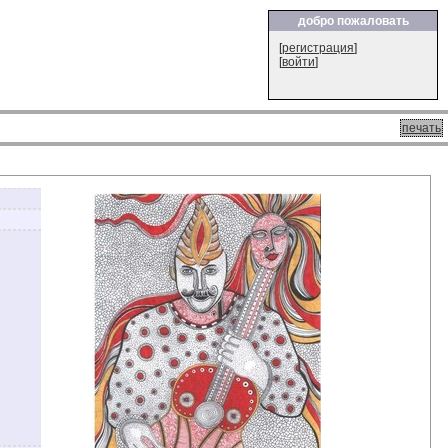
добро пожаловать
[
регистрация
]
[
войти
]
печать