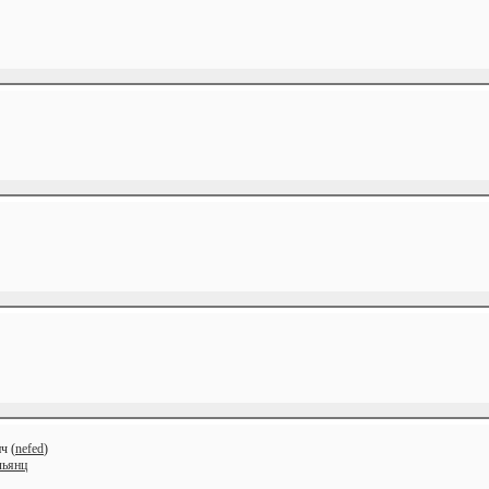
ч (
nefed
)
льянц