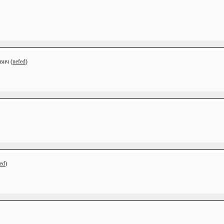
вич (
nefed
)
ed
)