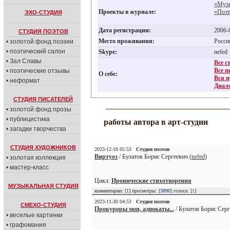
«Музы
Проекты в журнале:
«Поэт
ЭХО-СТУДИЯ
Дата регистрации:
2006-
СТУДИЯ ПОЭТОВ
Место проживания:
Росс
• золотой фонд поэзии
• поэтический салон
Skype:
nefed
• Зал Славы
Все с
Все п
• поэтические отзывы
О себе:
Вся п
• неформат
Диало
СТУДИЯ ПИСАТЕЛЕЙ
• золотой фонд прозы
• публицистика
работы автора в арт-студии
• загадки творчества
СТУДИЯ ХУДОЖНИКОВ
2023-12-18 05:53
Студия поэтов
Виртуоз
/ Булатов Борис Сергеевич (
nefed
)
• золотая коллекция
• мастер-класс
Цикл:
Иронические стихотворения
МУЗЫКАЛЬНАЯ СТУДИЯ
комментарии: [
1
] просмотры: [
3890
] голоса: [
1
]
2023-11-30 04:53
Студия поэтов
СМЕХО-СТУДИЯ
Прокуроры мои, адвокаты...
/ Булатов Борис Серг
• веселые картинки
• графомания