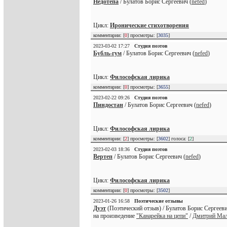
Недотёпа
/ Булатов Борис Сергеевич (
nefed
)
Цикл:
Иронические стихотворения
комментарии: [
0
] просмотры: [
3035
]
2023-03-02 17:27
Студия поэтов
Бубль-гум
/ Булатов Борис Сергеевич (
nefed
)
Цикл:
Философская лирика
комментарии: [
0
] просмотры: [
3655
]
2023-02-22 09:26
Студия поэтов
Пиндостан
/ Булатов Борис Сергеевич (
nefed
)
Цикл:
Философская лирика
комментарии: [
2
] просмотры: [
3602
] голоса: [
2
]
2023-02-03 18:36
Студия поэтов
Вертеп
/ Булатов Борис Сергеевич (
nefed
)
Цикл:
Философская лирика
комментарии: [
0
] просмотры: [
3502
]
2023-01-26 16:58
Поэтические отзывы
Дуэт
(Поэтический отзыв) / Булатов Борис Сергееви
на произведение
"Канарейка на цепи"
/
Дмитрий Ма