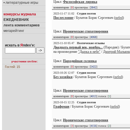
Цикл:
Философская лирика
• литературные игры
комментарии: [
0
] просмотры: [
3842
]
2023-11-17 11:02
Студия поэтов
конкурсы журнала
Послеслоние
/ Булатов Борис Сергеевич (
nefed
)
ЕЖЕДНЕВНИК
лента комментариев
мегарейтинг
Цикл:
Иронические стихотворения
комментарии: [
0
] просмотры: [
4068
]
2023-11-10 05:47
Поэтические отзывы
искать в
Я
ndex'е:
Двадцать первый век, ноябрь...
(Пародия) / Булат
на произведение
"Дырка в небе"
/
Дмитрий Мальянц
Цикл:
Пародийная солянка
участники on-line:
Гостей: 15
комментарии: [
0
] просмотры: [
5422
]
2023-10-26 12:07
Студия поэтов
Без хозяйки
/ Булатов Борис Сергеевич (
nefed
)
Цикл:
Иронические стихотворения
комментарии: [
0
] просмотры: [
4013
] голоса: [
1
]
2023-10-15 12:25
Студия поэтов
Графоман
/ Булатов Борис Сергеевич (
nefed
)
Цикл:
Иронические стихотворения
комментарии: [
3
] просмотры: [
4156
] голоса: [
2
]