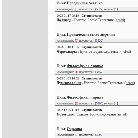
Цикл:
Пародийная солянка
комментарии: [
0
] просмотры: [
5527
] голоса: [
1
]
2023-01-17 09:19
Студия поэтов
До упада
/ Булатов Борис Сергеевич (
nefed
)
Цикл:
Иронические стихотворения
комментарии: [
2
] просмотры: [
3622
]
2023-01-10 11:35
Студия поэтов
Чернодырье
/ Булатов Борис Сергеевич (
nefed
)
Цикл:
Философская лирика
комментарии: [
1
] просмотры: [
3457
]
2023-01-03 16:02
Студия поэтов
Думскроллинг
/ Булатов Борис Сергеевич (
nefed
)
Цикл:
Философская лирика
комментарии: [
5
] просмотры: [
3600
] голоса: [
1
]
2022-12-26 11:12
Студия поэтов
Новогодье
/ Булатов Борис Сергеевич (
nefed
)
Цикл:
Окраина
комментарии: [
0
] просмотры: [
3697
]