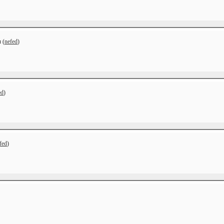
 (
nefed
)
ed
)
fed
)