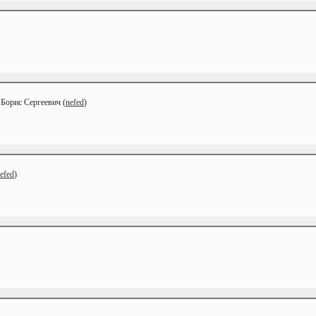
 Борис Сергеевич (
nefed
)
efed
)